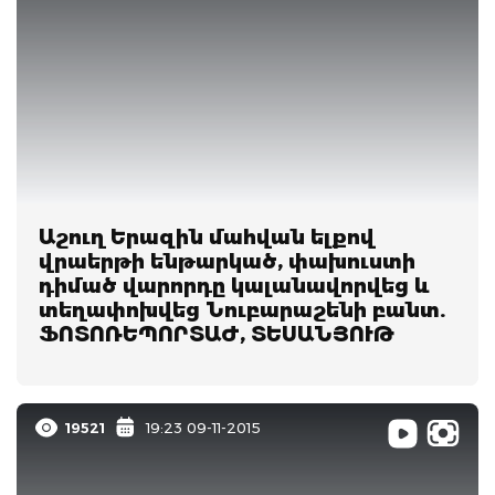
Աշուղ Երազին մահվան ելքով
վրաերթի ենթարկած, փախուստի
դիմած վարորդը կալանավորվեց և
տեղափոխվեց Նուբարաշենի բանտ.
ՖՈՏՈՌԵՊՈՐՏԱԺ, ՏԵՍԱՆՅՈՒԹ
19521
19:23 09-11-2015