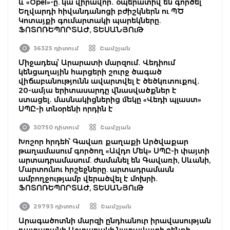
և «Opel»-ը. կա վիրավոր․ օպերատիվ են գործել
Եղվարդի հիվանդանոցի բժիշկներն ու ՊԾ
Կոտայքի գումարտակի պարեկները.
ՖՈՏՈՌԵՊՈՐՏԱԺ, ՏԵՍԱՆՅՈւԹ
36325 դիտում
Շամշյան
Միջադեպ՝ Արարատի մարզում․ Վեդիում
կենցաղային հարցերի շուրջ ծագած
վիճաբանությունն ավարտվել է ծեծկռտուքով․
20-ամյա երիտասարդը վնասվածքներ է
ստացել․ մասնակիցներից մեկը «Վեդի պլաստ»
ՍՊԸ-ի տնօրենի որդին է
30750 դիտում
Շամշյան
Խոշոր հրդեհ՝ Գավառ քաղաքի Արծվաքար
թաղամասում գործող «Ավդո Մեկ» ՍՊԸ-ի փայտի
արտադրամասում. ժամանել են Գավառի, Սևանի,
Մարտունու հրշեջները. արտադրամասն
ամբողջությամբ վերածվել է մոխրի.
ՖՈՏՈՌԵՊՈՐՏԱԺ, ՏԵՍԱՆՅՈւԹ
29793 դիտում
Շամշյան
Արագածոտնի մարզի ընդհանուր իրավասության
դատարանի Աշտարակի նստավայրի շենքի