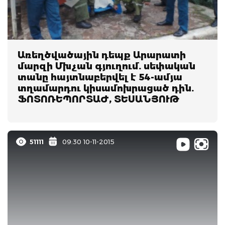
Առեղծվածային դեպք Արարատի
մարզի Մխչան գյուղում. սեփական
տանը հայտնաբերվել է 54-ամյա
տղամարդու կիսամոխրացած դին.
ՖՈՏՈՌԵՊՈՐՏԱԺ, ՏԵՍԱՆՅՈՒԹ
51111
09:30 10-11-2015