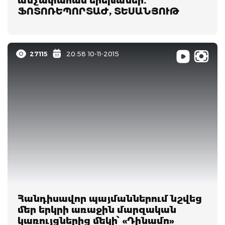
անչափահաս երեխաներ.
ՖՈՏՈՌԵՊՈՐՏԱԺ, ՏԵՍԱՆՅՈՒԹ
27115
20:58 10-11-2015
Հանդիսավոր պայմաններում նշվեց
մեր երկրի առաջին մարզական
կառույցներից մեկի՝ «Դինամո»