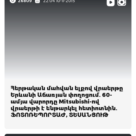
26809
22:04 10-11-2015
Հերթական մահվան ելքով վրաերթը
Երևանի Աճառյան փողոցում. 60-
ամյա վարորդը Mitsubishi-ով
վրաերթի է ենթարկել հետիոտնին.
ՖՈՏՈՌԵՊՈՐՏԱԺ, ՏԵՍԱՆՅՈՒԹ