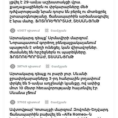
լցվել է 29-ամյա աշխատակցի վրա.
քաղաքացիներն ու փրկարարները մեծ
դժվարությամբ նրան դուրս են բերել ու մոտեցրել
շտապօգնությանը. ճանապարհին արձանագրվել
է նրա մահը. ՖՈՏՈՌԵՊՈՐՏԱԺ, ՏԵՍԱՆՅՈւԹ
45617 դիտում
Շամշյան
Արտակարգ դեպք՝ Արմավիրի մարզում.
Նորապատում գործող բենզալցակայանում
պայթյուն է տեղի ունեցել. կան վիրավորներ.
ժամանել են հրշեջներն ու պարեկները.
ՖՈՏՈՌԵՊՈՐՏԱԺ, ՏԵՍԱՆՅՈւԹ
38749 դիտում
Շամշյան
Արտակարգ դեպք ու բարի լուր. Սևանի
ջրափրկարարները 3-րդ հանրային լողափում
փրկել են 5-ամյա աղջնակի կյանքը, ով ափից
մոտ 10 մետր հեռավորությամբ հայտնվել էր
Սևանա լճում
37102 դիտում
Շամշյան
Ավտովթար՝ Կոտայքի մարզում. Զովունի-Եղվարդ
ճանապարհին բախվել են «Alfa Romeo»-ն