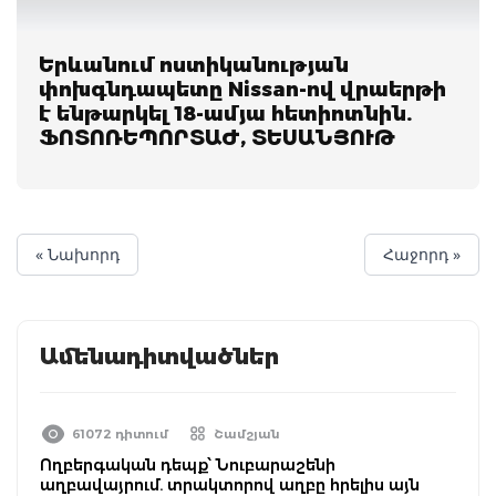
Երևանում ոստիկանության
փոխգնդապետը Nissan-ով վրաերթի
է ենթարկել 18-ամյա հետիոտնին.
ՖՈՏՈՌԵՊՈՐՏԱԺ, ՏԵՍԱՆՅՈՒԹ
« Նախորդ
Հաջորդ »
Ամենադիտվածներ
61072 դիտում
Շամշյան
Ողբերգական դեպք՝ Նուբարաշենի
աղբավայրում. տրակտորով աղբը հրելիս այն