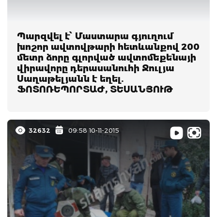
Պարզվել է՝ Մաստարա գյուղում
խոշոր ավտովթարի հետևանքով 200
մետր ձորը գլորված ավտոմեքենայի
վիրավորը դերասանուհի Ջուլյա
Սաղաթելյանն է եղել.
ՖՈՏՈՌԵՊՈՐՏԱԺ, ՏԵՍԱՆՅՈՒԹ
32632
09:58 10-11-2015