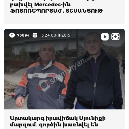
բախվել Mercedes-ին.
ՖՈՏՈՌԵՊՈՐՏԱԺ, ՏԵՍԱՆՅՈՒԹ
75894
13:24 08-11-2015
Արտակարգ իրավիճակ Սյունիքի
մարզում. գործին խառնվել են