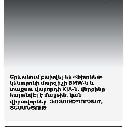
Երևանում բախվել են «Ֆիտնես»
կենտրոնի մարզիչի BMW-ն և
տաքսու վարորդի KIA-ն. վերջինը
հայտնվել է մայթին. կան
վիրավորներ. ՖՈՏՈՌԵՊՈՐՏԱԺ,
ՏԵՍԱՆՅՈՒԹ