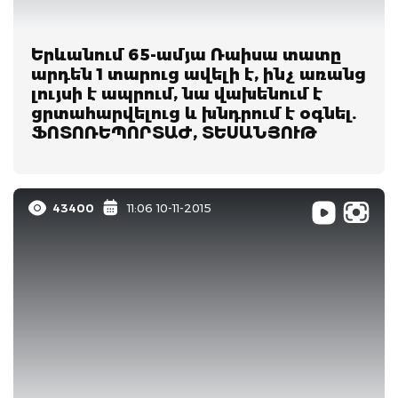
Երևանում 65-ամյա Ռաիսա տատը
արդեն 1 տարուց ավելի է, ինչ առանց
լույսի է ապրում, նա վախենում է
ցրտահարվելուց և խնդրում է օգնել.
ՖՈՏՈՌԵՊՈՐՏԱԺ, ՏԵՍԱՆՅՈՒԹ
43400
11:06 10-11-2015