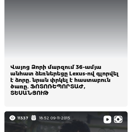
Վայոց Ձորի մարզում 36-ամյա
անհատ ձեռներեցը Lexus-ով գլորվել
է ձորը. նրան փրկել է հաստաբուն
ծառը. ՖՈՏՈՌԵՊՈՐՏԱԺ,
ՏԵՍԱՆՅՈՒԹ
11337
18:52 09-11-2015