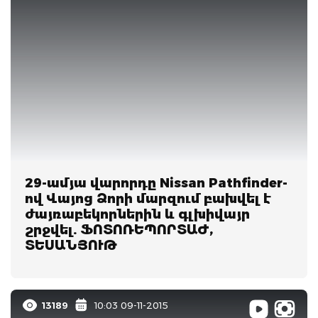
29-ամյա վարորդը Nissan Pathfinder-
ով Վայոց Ձորի մարզում բախվել է
ժայռաբեկորներին և գլխիվայր
շրջվել. ՖՈՏՈՌԵՊՈՐՏԱԺ,
ՏԵՍԱՆՅՈՒԹ
13189
10:03 09-11-2015