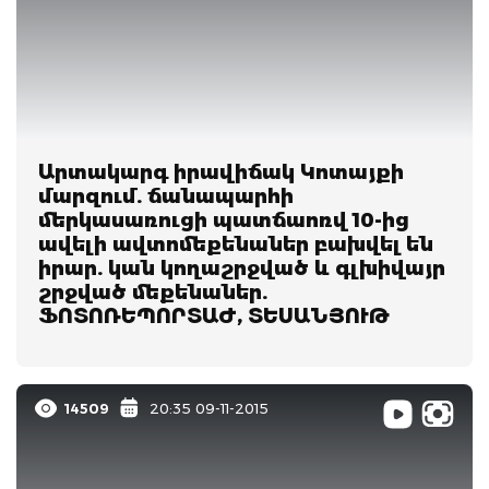
Արտակարգ իրավիճակ Կոտայքի
մարզում. ճանապարհի
մերկասառուցի պատճաոռվ 10-ից
ավելի ավտոմեքենաներ բախվել են
իրար. կան կողաշրջված և գլխիվայր
շրջված մեքենաներ.
ՖՈՏՈՌԵՊՈՐՏԱԺ, ՏԵՍԱՆՅՈՒԹ
14509
20:35 09-11-2015