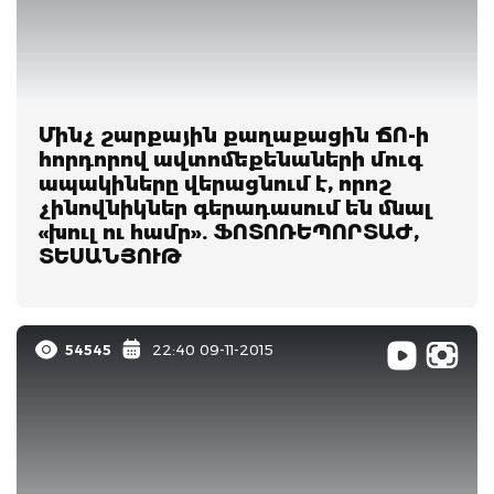
Մինչ շարքային քաղաքացին ՃՈ-ի
հորդորով ավտոմեքենաների մուգ
ապակիները վերացնում է, որոշ
չինովնիկներ գերադասում են մնալ
«խուլ ու համր». ՖՈՏՈՌԵՊՈՐՏԱԺ,
ՏԵՍԱՆՅՈՒԹ
54545
22:40 09-11-2015