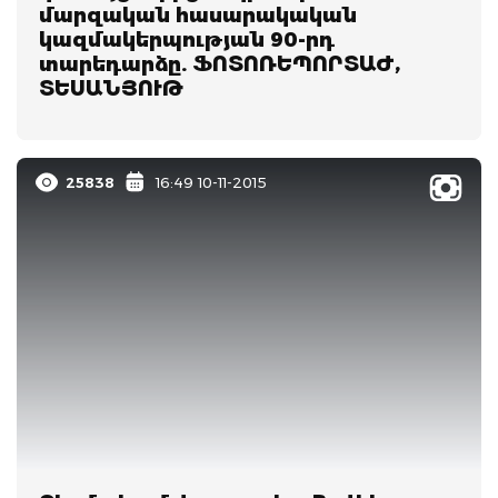
մարզական հասարակական
կազմակերպության 90-րդ
տարեդարձը. ՖՈՏՈՌԵՊՈՐՏԱԺ,
ՏԵՍԱՆՅՈՒԹ
25838
16:49 10-11-2015