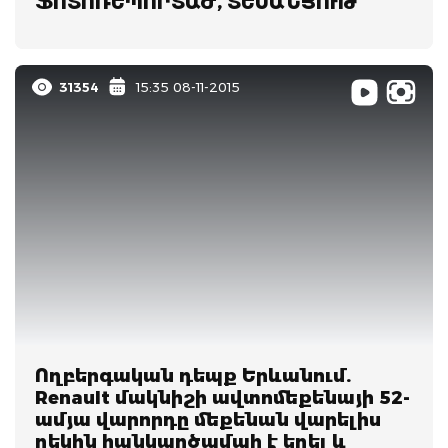
ՖՈՏՈՌԵՊՈՐՏԱԺ, ՏԵՍԱՆՅՈՒԹ
31354
15:35 08-11-2015
Ողբերգական դեպք Երևանում.
Renault մակնիշի ավտոմեքենայի 52-
ամյա վարորդը մեքենան վարելիս
ղեկին հանկարծամահ է եղել և