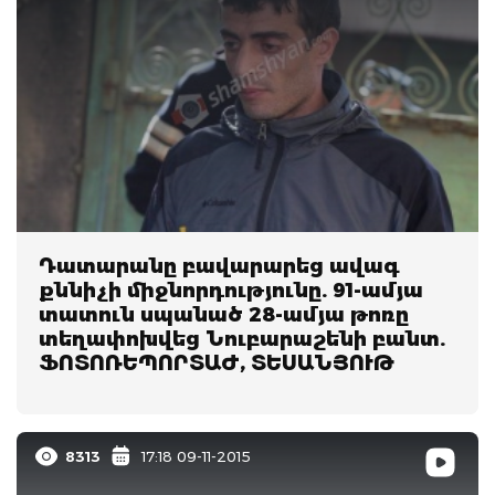
Դատարանը բավարարեց ավագ
քննիչի միջնորդությունը. 91-ամյա
տատուն սպանած 28-ամյա թոռը
տեղափոխվեց Նուբարաշենի բանտ.
ՖՈՏՈՌԵՊՈՐՏԱԺ, ՏԵՍԱՆՅՈՒԹ
8313
17:18 09-11-2015