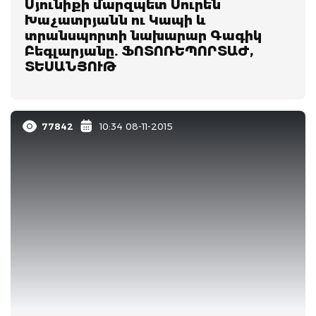
Սյունիքի մարզպետ Սուրեն
Խաչատրյանն ու Կապի և
տրանսպորտի նախարար Գագիկ
Բեգլարյանը. ՖՈՏՈՌԵՊՈՐՏԱԺ,
ՏԵՍԱՆՅՈՒԹ
77842
10:34 08-11-2015