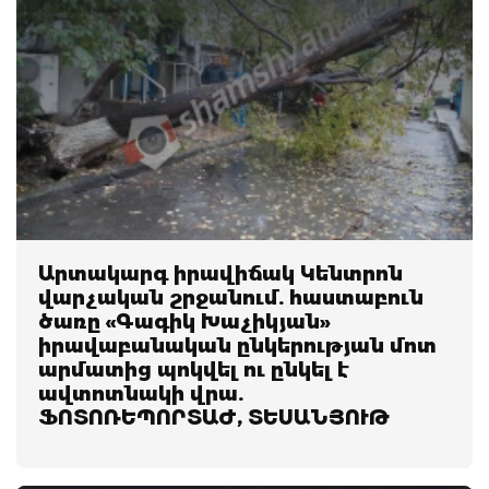
Արտակարգ իրավիճակ Կենտրոն
վարչական շրջանում. հաստաբուն
ծառը «Գագիկ Խաչիկյան»
իրավաբանական ընկերության մոտ
արմատից պոկվել ու ընկել է
ավտոտնակի վրա.
ՖՈՏՈՌԵՊՈՐՏԱԺ, ՏԵՍԱՆՅՈՒԹ