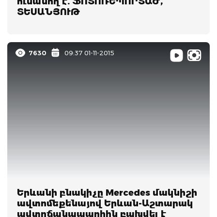
ուսանող է. ՖՈՏՈՌԵՊՈՐՏԱԺ,
ՏԵՍԱՆՅՈՒԹ
7630
09:37 01-11-2015
Երևանի բնակիչը Mercedes մակնիշի
ավտոմեքենայով Երևան-Աշտարակ
ավտոճանապարհին բախվել է