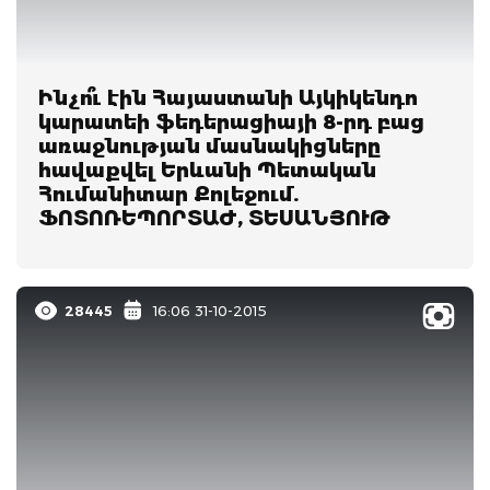
Ինչո՞ւ էին Հայաստանի Այկիկենդո
կարատեի ֆեդերացիայի 8-րդ բաց
առաջնության մասնակիցները
հավաքվել Երևանի Պետական
Հումանիտար Քոլեջում.
ՖՈՏՈՌԵՊՈՐՏԱԺ, ՏԵՍԱՆՅՈՒԹ
28445
16:06 31-10-2015