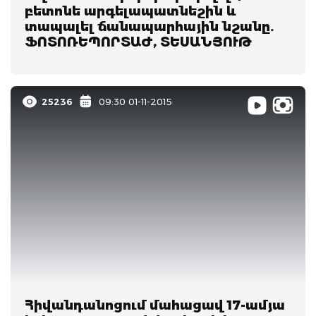
բետոնե արգելապատնեշին և
տապալել ճանապարհային նշանը.
ՖՈՏՈՌԵՊՈՐՏԱԺ, ՏԵՍԱՆՅՈՒԹ
25236
09:30 01-11-2015
Հիվանդանոցում մահացավ 17-ամյա