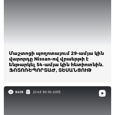
Մաշտոցի պողոտայում 29-ամյա կին
վարորդը Nissan-ով վրաերթի է
ենթարկել 54-ամյա կին հետիոտնին.
ՖՈՏՈՌԵՊՈՐՏԱԺ, ՏԵՍԱՆՅՈՒԹ
9419
21:43 30-10-2015