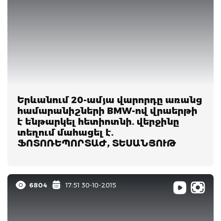
Երևանում 20-ամյա վարորդը առանց
համարանիշների BMW-ով վրաերթի
է ենթարկել հետիոտնի. վերջինը
տեղում մահացել է.
ՖՈՏՈՌԵՊՈՐՏԱԺ, ՏԵՍԱՆՅՈՒԹ
6804
17:51 30-10-2015