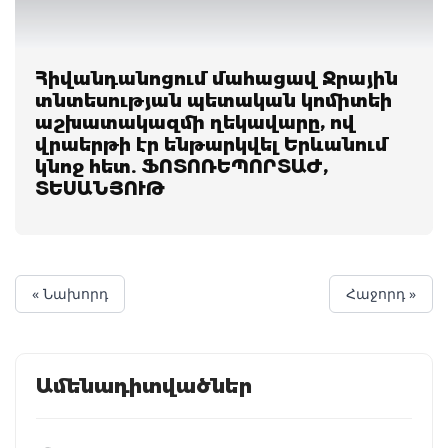
Հիվանդանոցում մահացավ Ջրային
տնտեսության պետական կոմիտեի
աշխատակազմի ղեկավարը, ով
վրաերթի էր ենթարկվել Երևանում
կնոջ հետ. ՖՈՏՈՌԵՊՈՐՏԱԺ,
ՏԵՍԱՆՅՈՒԹ
« Նախորդ
Հաջորդ »
Ամենադիտվածներ