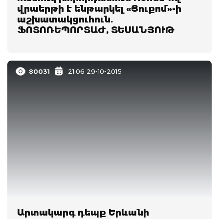
վրաերթի է ենթարկել «Յուքոմ»-ի
աշխատակցուհուն.
ՖՈՏՈՌԵՊՈՐՏԱԺ, ՏԵՍԱՆՅՈՒԹ
80031
21:06 29-10-2015
Արտակարգ դեպք Երևանի