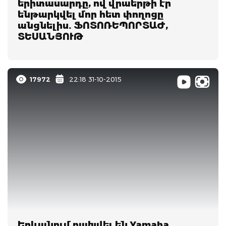
երիտասարդը, ով վրաերթի էր
ենթարկվել մոր հետ փողոցը
անցնելիս. ՖՈՏՈՌԵՊՈՐՏԱԺ,
ՏԵՍԱՆՅՈՒԹ
17972
22:18 31-10-2015
Երևանում բախվել են Yamaha