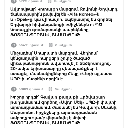
37171 դիտում
Շամշյան
Ավտովթար՝ Կոտայքի մարզում. Զովունի-Եղվարդ
ճանապարհին բախվել են «Alfa Romeo»-ն
և «Opel»-ը. կա վիրավոր․ օպերատիվ են գործել
Եղվարդի հիվանդանոցի բժիշկներն ու ՊԾ
Կոտայքի գումարտակի պարեկները.
ՖՈՏՈՌԵՊՈՐՏԱԺ, ՏԵՍԱՆՅՈւԹ
36421 դիտում
Շամշյան
Միջադեպ՝ Արարատի մարզում․ Վեդիում
կենցաղային հարցերի շուրջ ծագած
վիճաբանությունն ավարտվել է ծեծկռտուքով․
20-ամյա երիտասարդը վնասվածքներ է
ստացել․ մասնակիցներից մեկը «Վեդի պլաստ»
ՍՊԸ-ի տնօրենի որդին է
30819 դիտում
Շամշյան
Խոշոր հրդեհ՝ Գավառ քաղաքի Արծվաքար
թաղամասում գործող «Ավդո Մեկ» ՍՊԸ-ի փայտի
արտադրամասում. ժամանել են Գավառի, Սևանի,
Մարտունու հրշեջները. արտադրամասն
ամբողջությամբ վերածվել է մոխրի.
ՖՈՏՈՌԵՊՈՐՏԱԺ, ՏԵՍԱՆՅՈւԹ