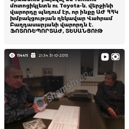
մոտոցիկլետն ու Toyota-ն. վերջինի
վարորդը պնդում էր, որ ինքը ԱԺ ՀՀԿ
խմբակցության ղեկավար Վահրամ
Բաղդասարյանի վարորդն է.
ՖՈՏՈՌԵՊՈՐՏԱԺ, ՏԵՍԱՆՅՈՒԹ
114411
21:34 31-10-2015