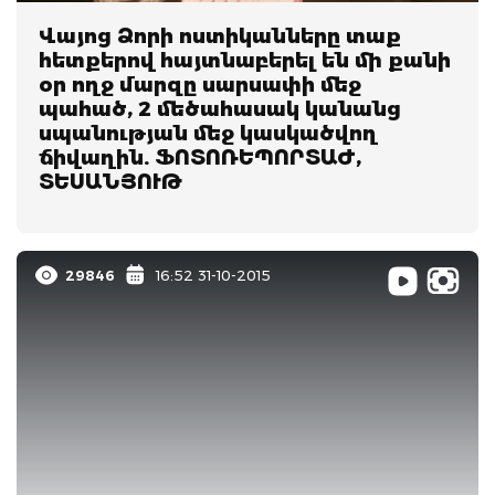
Վայոց Ձորի ոստիկանները տաք
հետքերով հայտնաբերել են մի քանի
օր ողջ մարզը սարսափի մեջ
պահած, 2 մեծահասակ կանանց
սպանության մեջ կասկածվող
ճիվաղին. ՖՈՏՈՌԵՊՈՐՏԱԺ,
ՏԵՍԱՆՅՈՒԹ
29846
16:52 31-10-2015