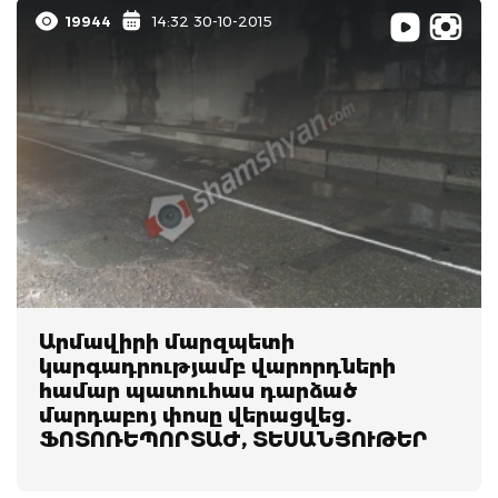
19944
14:32 30-10-2015
Արմավիրի մարզպետի
կարգադրությամբ վարորդների
համար պատուհաս դարձած
մարդաբոյ փոսը վերացվեց.
ՖՈՏՈՌԵՊՈՐՏԱԺ, ՏԵՍԱՆՅՈՒԹԵՐ