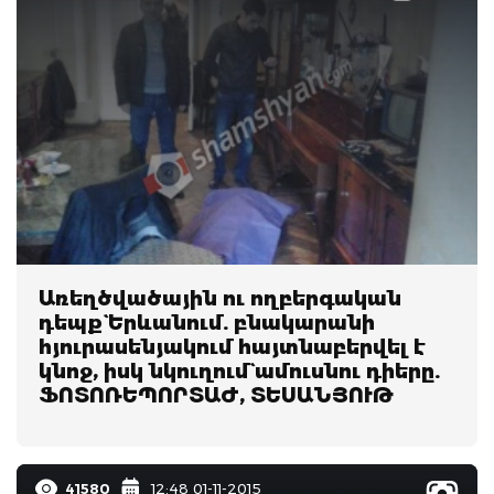
Առեղծվածային ու ողբերգական
դեպք` Երևանում. բնակարանի
հյուրասենյակում հայտնաբերվել է
կնոջ, իսկ նկուղում` ամուսնու դիերը.
ՖՈՏՈՌԵՊՈՐՏԱԺ, ՏԵՍԱՆՅՈՒԹ
41580
12:48 01-11-2015