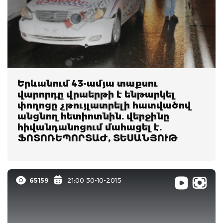
Երևանում 43-ամյա տաքսու
վարորդը վրաերթի է ենթարկել
փողոցը չթույլատրելի հատվածով
անցնող հետիոտնին. վերջինը
հիվանդանոցում մահացել է.
ՖՈՏՈՌԵՊՈՐՏԱԺ, ՏԵՍԱՆՅՈՒԹ
65159
21:00 30-10-2015