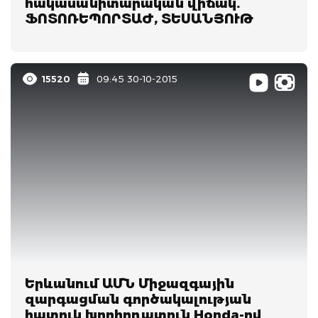
հակասանիտարական վիճակ.
ՖՈՏՈՌԵՊՈՐՏԱԺ, ՏԵՍԱՆՅՈՒԹ
15520
09:45 30-10-2015
Երևանում ԱՄՆ Միջազգային
զարգացման գործակալության
հատուկ խորհրդատուն Honda-ով