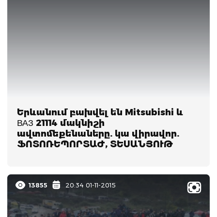
Երևանում բախվել են Mitsubishi և
ВАЗ 21114 մակնիշի
ավտոմեքենաները. կա վիրավոր.
ՖՈՏՈՌԵՊՈՐՏԱԺ, ՏԵՍԱՆՅՈՒԹ
13855
20:34 01-11-2015