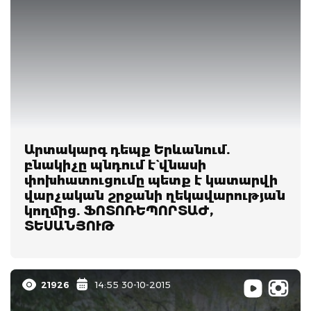
Արտակարգ դեպք Երևանում.
բնակիչը պնդում է` վնասի
փոխհատուցումը պետք է կատարվի
վարչական շրջանի ղեկավարության
կողմից. ՖՈՏՈՌԵՊՈՐՏԱԺ,
ՏԵՍԱՆՅՈՒԹ
21926
14:55 30-10-2015