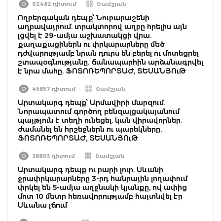
92482 դիտում
Շամշյան
Ողբերգական դեպք՝ Նուբարաշենի
աղբավայրում. տրակտորով աղբը հրելիս այն
լցվել է 29-ամյա աշխատակցի վրա.
քաղաքացիներն ու փրկարարները մեծ
դժվարությամբ նրան դուրս են բերել ու մոտեցրել
շտապօգնությանը. ճանապարհին արձանագրվել
է նրա մահը. ՖՈՏՈՌԵՊՈՐՏԱԺ, ՏԵՍԱՆՅՈւԹ
45857 դիտում
Շամշյան
Արտակարգ դեպք՝ Արմավիրի մարզում.
Նորապատում գործող բենզալցակայանում
պայթյուն է տեղի ունեցել. կան վիրավորներ.
ժամանել են հրշեջներն ու պարեկները.
ՖՈՏՈՌԵՊՈՐՏԱԺ, ՏԵՍԱՆՅՈւԹ
38803 դիտում
Շամշյան
Արտակարգ դեպք ու բարի լուր. Սևանի
ջրափրկարարները 3-րդ հանրային լողափում
փրկել են 5-ամյա աղջնակի կյանքը, ով ափից
մոտ 10 մետր հեռավորությամբ հայտնվել էր
Սևանա լճում