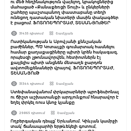
ու մեծ հեղինակություն վայելող, կրակոցներից
մահացած «Քանաքեռցի Տույի» և ընկերների
շահերը պաշտպանող փաստաբանը տեղի
ունեցող դատական նիստերի մասին փակագծեր
է բացում. ՖՈՏՈՌԵՊՈՐՏԱԺ, ՏԵՍԱՆՅՈւԹԵՐ
31435 դիտում
Շամշյան
Ոստիկանության և Աբովյանի քննչական
բաժիններ, ՊԾ Կոտայքի գումարտակ հասնելու
համար քաղաքացիները պիտի կրեն հակագազ,
որպեսզի չթունավորվեն, հետիոտներն էլ
քայլելիս պիտի անցնեն մետաղե ջարդոն
ավտոմեքենաների վրայով. ՖՈՏՈՌԵՊՈՐՏԱԺ,
ՏԵՍԱՆՅՈւԹ
31344 դիտում
Շամշյան
Ստեփանավանում փրկարարների պրոֆեսիոնալ
ու ճիշտ աշխատանքի արդյունքում հնարավոր է
եղել փրկել ռուս կնոջ կյանքը
29865 դիտում
Շամշյան
Ողբերգական դեպք՝ Երևանում․ Կիևյան կամրջի
տակ՝ ճանապարհի երթևեկելի գոտում,