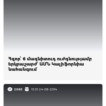
Հզոր՝ 6 մագնիտուդ ուժգնությամբ
երկրաշարժ՝ ԱՄՆ Կալիֆորնիա
նահանգում
2065
15:13 24-08-2014