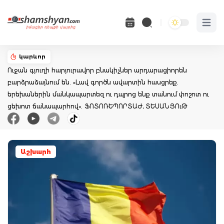
Open 
կարևոր
Ուջան գյուղի հարյուրավոր բնակիչներ արդարացիորեն
բարձրաձայնում են. «Լավ գործն ավարտին հասցրեք.
երեխաներին մանկապարտեզ ու դպրոց ենք տանում փոշոտ ու
ցեխոտ ճանապարհով». ՖՈՏՈՌԵՊՈՐՏԱԺ, ՏԵՍԱՆՅՈւԹ
Աշխարհ