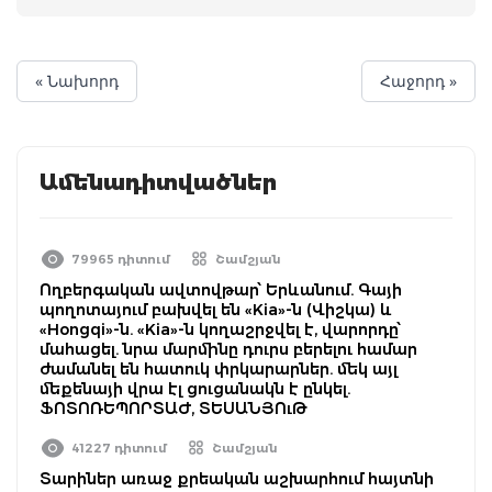
« Նախորդ
Հաջորդ »
Ամենադիտվածներ
79965 դիտում
Շամշյան
Ողբերգական ավտովթար՝ Երևանում. Գայի
պողոտայում բախվել են «Kia»-ն (Վիշկա) և
«Hongqi»-ն. «Kia»-ն կողաշրջվել է, վարորդը՝
մահացել. նրա մարմինը դուրս բերելու համար
ժամանել են հատուկ փրկարարներ. մեկ այլ
մեքենայի վրա էլ ցուցանակն է ընկել.
ՖՈՏՈՌԵՊՈՐՏԱԺ, ՏԵՍԱՆՅՈւԹ
41227 դիտում
Շամշյան
Տարիներ առաջ քրեական աշխարհում հայտնի