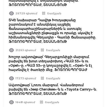
հայտնաբերվել է տղամարդու մարմին.
ՖՈՏՈՌԵՊՈՐՏԱԺ, ՏԵՍԱՆՅՈւԹ
26729 դիտում
Շամշյան
ՏԿԵ նախարար Դավիթ Խուդաթյանը
շարունակում է անակնկալ այցելել
ճանապարհաշինարարներին և ստուգել
աշխատանքների ընթացքն ու որակը. սկսվել է
հիմնանորգվել Գեղադիր - Գառնի ճանապարհը.
ՖՈՏՈՌԵՊՈՐՏԱԺ, ՏԵՍԱՆՅՈւԹ
21263 դիտում
Շամշյան
Խոշոր ավտովթար՝ Գեղարքունիքի մարզում.
բախվել են խոտ տեղափոխող «ԳԱԶ 53»-ն ու
«Opel»-ը. «ԳԱԶ 53»-ը կողաշրջվել է, «Opel»-ն էլ
հայտնվել է ծառերի մեջ. ՖՈՏՈՌԵՊՈՐՏԱԺ
17273 դիտում
Շամշյան
Ավտովթար՝ Լոռու մարզում․ Վանաձորում
բախվել են «Jeep Cherokee»-ն և «Toyota Camry»-ն․
ՖՈՏՈՌԵՊՈՐՏԱԺ, ՏԵՍԱՆՅՈւԹ
16481 դիտում
Շամշյան