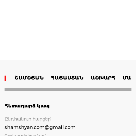
ՇԱՄՇՅԱՆ
ՀԱՅԱՍՏԱՆ
ԱՇԽԱՐՀ
ՄԱՄ
Հետադարձ կապ
Ընդհանուր հարցեր՝
shamshyan.com@gmail.com
Գովազդի համար`