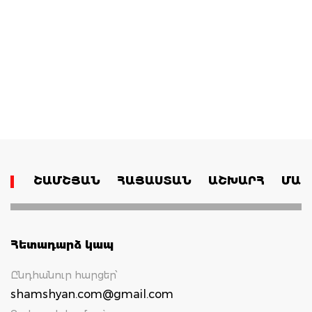
ՇԱՄՇՅԱՆ
ՀԱՅԱՍՏԱՆ
ԱՇԽԱՐՀ
ՄԱՄ
Հետադարձ կապ
Ընդհանուր հարցեր՝
shamshyan.com@gmail.com