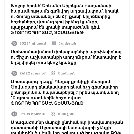
Խոշոր հրդեհ՝ Երևանի Սիլիկյան թաղամասի
հարևանությամբ գտնվող աղբավայրում. կրակն
ու ծուխը տեսանելի են մի քանի կիլոմետրից.
հրշեջները, վտանգելով իրենց կյանքը,
պայքարում են կրակի տարածման դեմ.
ՖՈՏՈՌԵՊՈՐՏԱԺ, ՏԵՍԱՆՅՈւԹ
30234 դիտում
Շամշյան
Ստեփանավանում փրկարարների պրոֆեսիոնալ
ու ճիշտ աշխատանքի արդյունքում հնարավոր է
եղել փրկել ռուս կնոջ կյանքը
24122 դիտում
Շամշյան
Արտակարգ դեպք՝ Գեղարքունիքի մարզում.
Ծովազարդ բնակավայրի բնակիչը գետնափոր
շինությունում հայտնաբերել է իրեն պատկանող
10 գլուխ գառներին հոշոտված.
ՖՈՏՈՌԵՊՈՐՏԱԺ, ՏԵՍԱՆՅՈւԹ
17709 դիտում
Շամշյան
Արագածոտնի մարզի ընդհանուր իրավասության
դատարանի Աշտարակի նստավայրի շենքի
տանիքին ծածանվող բզկտված եռագույնը ԲԴԽ