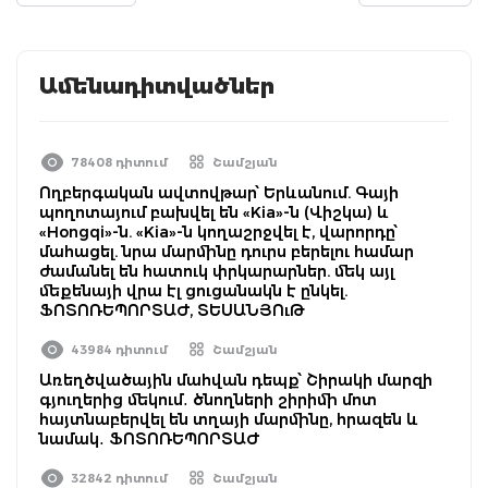
Ամենադիտվածներ
78408 դիտում
Շամշյան
Ողբերգական ավտովթար՝ Երևանում. Գայի
պողոտայում բախվել են «Kia»-ն (Վիշկա) և
«Hongqi»-ն. «Kia»-ն կողաշրջվել է, վարորդը՝
մահացել. նրա մարմինը դուրս բերելու համար
ժամանել են հատուկ փրկարարներ. մեկ այլ
մեքենայի վրա էլ ցուցանակն է ընկել.
ՖՈՏՈՌԵՊՈՐՏԱԺ, ՏԵՍԱՆՅՈւԹ
43984 դիտում
Շամշյան
Առեղծվածային մահվան դեպք՝ Շիրակի մարզի
գյուղերից մեկում․ ծնողների շիրիմի մոտ
հայտնաբերվել են տղայի մարմինը, հրազեն և
նամակ․ ՖՈՏՈՌԵՊՈՐՏԱԺ
32842 դիտում
Շամշյան