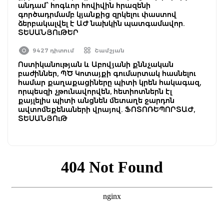
անդամ՝ հոգևոր հովիվին հրազենի
գործադրմամբ կյանքից զրկելու փաստով
ձերբակալվել է ԱԺ նախկին պատգամավոր.
ՏԵՍԱՆՅՈւԹԵՐ
9427 դիտում
Շամշյան
Ոստիկանության և Աբովյանի քննչական
բաժիններ, ՊԾ Կոտայքի գումարտակ հասնելու
համար քաղաքացիները պիտի կրեն հակագազ,
որպեսզի չթունավորվեն, հետիոտներն էլ
քայլելիս պիտի անցնեն մետաղե ջարդոն
ավտոմեքենաների վրայով. ՖՈՏՈՌԵՊՈՐՏԱԺ,
ՏԵՍԱՆՅՈւԹ