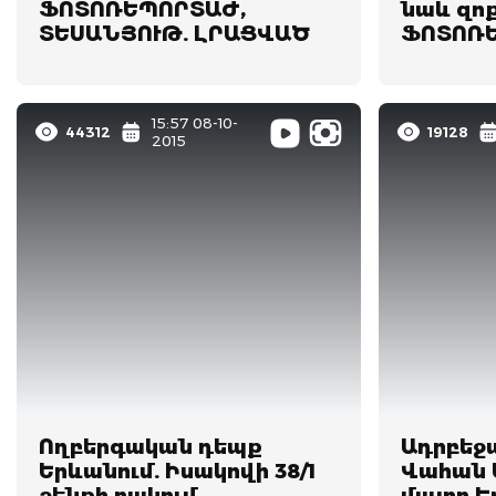
ՖՈՏՈՌԵՊՈՐՏԱԺ,
նաև զո
ՏԵՍԱՆՅՈՒԹ. ԼՐԱՑՎԱԾ
ՖՈՏՈՌ
15:57 08-10-
44312
19128
2015
Ողբերգական դեպք
Ադրբեջ
Երևանում. Իսակովի 38/1
Վահան 