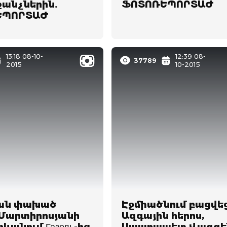
քանչներին.
ՖՈՏՈՌԵՊՈՐՏԱԺ
ԵՊՈՐՏԱԺ
13:18 08-10-
12:39 08-
37789
2015
10-2015
ան փախած
Էջմիածնում բացվե
Մարտիրոսյանի
Ազգային հերոս,