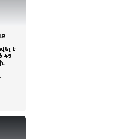
պք
վել է
 49-
ի.
.