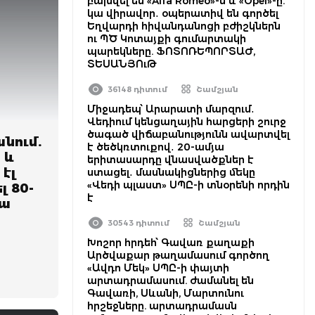
բախվել են «Alfa Romeo»-ն և «Opel»-ը.
կա վիրավոր․ օպերատիվ են գործել
Եղվարդի հիվանդանոցի բժիշկներն
ու ՊԾ Կոտայքի գումարտակի
պարեկները. ՖՈՏՈՌԵՊՈՐՏԱԺ,
ՏԵՍԱՆՅՈւԹ
36148 դիտում
Շամշյան
Միջադեպ՝ Արարատի մարզում․
Վեդիում կենցաղային հարցերի շուրջ
ծագած վիճաբանությունն ավարտվել
նում.
է ծեծկռտուքով․ 20-ամյա
 և
երիտասարդը վնասվածքներ է
 էլ
ստացել․ մասնակիցներից մեկը
«Վեդի պլաստ» ՍՊԸ-ի տնօրենի որդին
լ 80-
է
կա
30543 դիտում
Շամշյան
Խոշոր հրդեհ՝ Գավառ քաղաքի
Արծվաքար թաղամասում գործող
«Ավդո Մեկ» ՍՊԸ-ի փայտի
արտադրամասում. ժամանել են
Գավառի, Սևանի, Մարտունու
հրշեջները. արտադրամասն