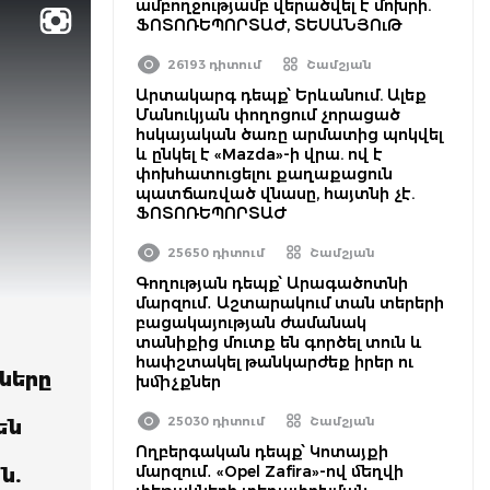
ամբողջությամբ վերածվել է մոխրի.
ՖՈՏՈՌԵՊՈՐՏԱԺ, ՏԵՍԱՆՅՈւԹ
26193 դիտում
Շամշյան
Արտակարգ դեպք՝ Երևանում. Ալեք
Մանուկյան փողոցում չորացած
հսկայական ծառը արմատից պոկվել
և ընկել է «Mazda»-ի վրա. ով է
փոխհատուցելու քաղաքացուն
պատճառված վնասը, հայտնի չէ.
ՖՈՏՈՌԵՊՈՐՏԱԺ
25650 դիտում
Շամշյան
Գողության դեպք՝ Արագածոտնի
մարզում․ Աշտարակում տան տերերի
բացակայության ժամանակ
տանիքից մուտք են գործել տուն և
հափշտակել թանկարժեք իրեր ու
ները
խմիչքներ
25030 դիտում
Շամշյան
են
Ողբերգական դեպք՝ Կոտայքի
մարզում․ «Opel Zafira»-ով մեղվի
ն.