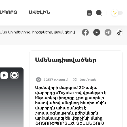
ՍՊՈՐՏ
ԱՎԵԼԻՆ
անի կիլոմետրից. հրշեջները, վտանգելով
Ամենադիտվածներ
72517 դիտում
Շամշյան
Արմավիրի մարզում 22-ամյա
վարորդը «Toyota»-ով վրաերթի է
ենթարկել փողոցը չթույլատրելի
հատվածով անցնող հետիոտնին.
վարորդն ահազանգել է
շտապօգնություն, բժիշկներն
արձանագրել են վերջինի մահը.
ՖՈՏՈՌԵՊՈՐՏԱԺ, ՏԵՍԱՆՅՈւԹ