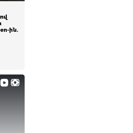
ով
ի
en-ին.