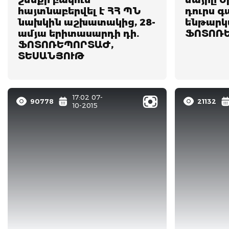
շենքի բակում
մայրը Ե
հայտնաբերվել է ՀՀ ՊՆ
դուրս գ
նախկին աշխատակից, 28-
ենթարկվ
ամյա երիտասարդի դի.
ՖՈՏՈՌ
ՖՈՏՈՌԵՊՈՐՏԱԺ,
ՏԵՍԱՆՅՈՒԹ
17:02 07-
90778
21132
10-2015