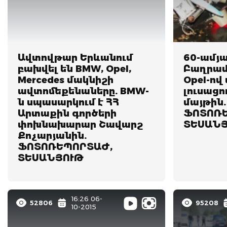
Ավտովթար Երևանում
60-ամյ
բախվել են BMW, Opel,
Բաղրամ
Mercedes մակնիշի
Opel-ով
ավտոմեքենաները. BMW-
լուսացո
ն սպասարկում է ՀՀ
մայթին.
Արտաքին գործերի
ՖՈՏՈՌԵ
փոխնախարար Շավարշ
ՏԵՍԱՆ
Քոչարյանին.
ՖՈՏՈՌԵՊՈՐՏԱԺ,
ՏԵՍԱՆՅՈՒԹ
16:26 06-
52806
95208
10-2015