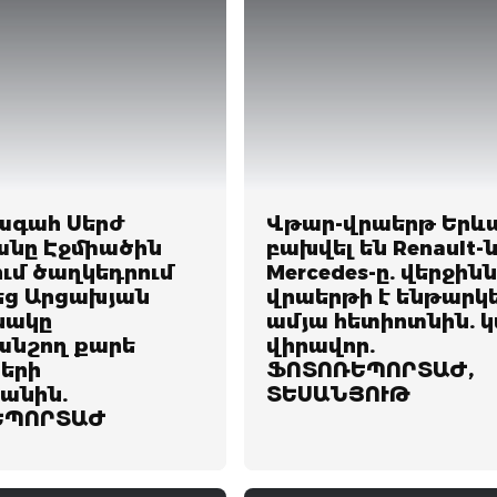
ագահ Սերժ
Վթար-վրաերթ Երևա
անը Էջմիածին
բախվել են Renault-ն
ւմ ծաղկեդրում
Mercedes-ը. վերջինն
ց Արցախյան
վրաերթի է ենթարկե
նակը
ամյա հետիոտնին. 
անշող քարե
վիրավոր.
երի
ՖՈՏՈՌԵՊՈՐՏԱԺ,
անին.
ՏԵՍԱՆՅՈՒԹ
ԵՊՈՐՏԱԺ