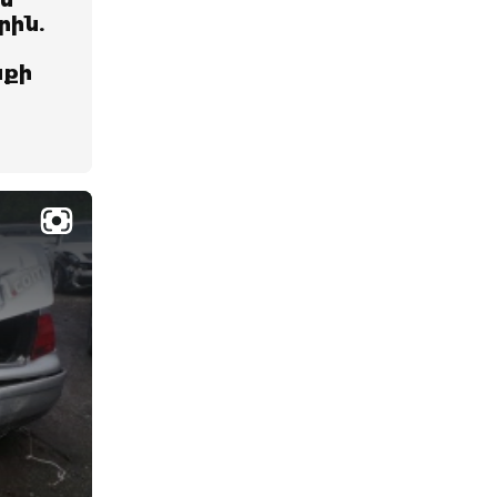
ն
րին.
նքի