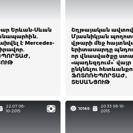
ար Երևան-Սևան
Շղթայական ավտո
նապարհին.
Մյասնիկյան պողոտա
ախվել է Mercedes-
վթարի մեջ հայտնվ
վիրավոր.
երիտասարդը պնդում
ՊՈՐՏԱԺ,
որ վնասվածքը ստա
ՅՈՒԹ
«պադեզդում»՝ վայր
ընկնելու հետևանքո
ՖՈՏՈՌԵՊՈՐՏԱԺ,
ՏԵՍԱՆՅՈՒԹ
22:07 08-
20:33 08-10-
10169
10-2015
2015