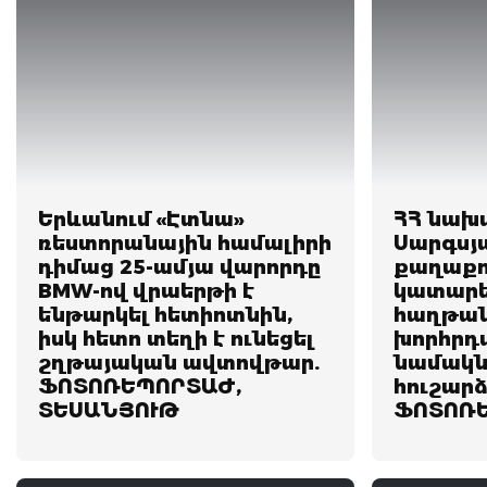
Երևանում «Էտնա»
ՀՀ նախ
ռեստորանային համալիրի
Սարգսյ
դիմաց 25-ամյա վարորդը
քաղաքո
BMW-ով վրաերթի է
կատարե
ենթարկել հետիոտնին,
հաղթա
իսկ հետո տեղի է ունեցել
խորհրդ
շղթայական ավտովթար.
նամակն
ՖՈՏՈՌԵՊՈՐՏԱԺ,
հուշարձ
ՏԵՍԱՆՅՈՒԹ
ՖՈՏՈՌ