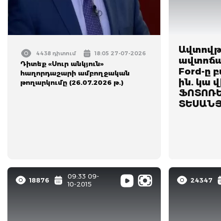
Ավտովթ
4438 դիտում
18:05 27-07-2026
ավտոճա
Դիտեք «Սուր անկյուն»
Ford-ը բ
հաղորդաշարի ամբողջական
ին. կա 
թողարկումը (26.07.2026 թ.)
ՖՈՏՈՌԵ
ՏԵՍԱՆ
09:33 09-
18876
24347
10-2015