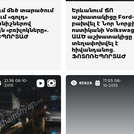
ւմ մեծ տարածում
Երևանում ՃՈ
ւմ «գոլդ»
աշխատակիցը Ford-
նիշներով
բախվել է Նոր Նորք
ն «բռիլոկները».
ոստիկանի Volkswag
ԵՊՈՐՏԱԺ
ԱԱԾ աշխատակիցը
տեղափոխվել է
հիվանդանոց.
ՖՈՏՈՌԵՊՈՐՏԱԺ
21:36 06-10-
17:05 06-
85826
2015
10-2015