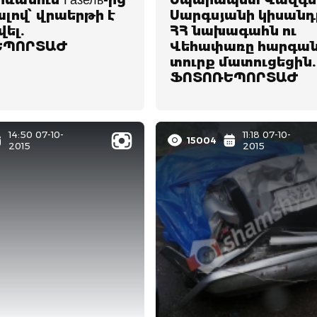
րևանում Газель-ից
Սպարապետ Վազգե
ալով՝ վրաերթի է
Սարգսյանի կիսանդ
ել.
ՀՀ նախագահն ու
ԵՊՈՐՏԱԺ
Վեհափառը հարգա
տուրք մատուցեցին.
ՖՈՏՈՌԵՊՈՐՏԱԺ
14:50 07-10-
11:18 07-10-
15004
2015
2015