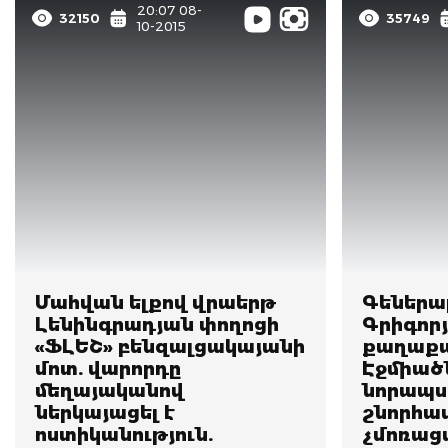
20:07 08-
32150
35749
10-2015
Մահվան ելքով վրաերթ
Գեներա
Լենինգրադյան փողոցի
Գրիգորյ
«ՖԼԵՇ» բենզալցակայանի
քաղաքա
մոտ. վարորդը
Էջմիած
մեղայականով
նորապս
ներկայացել է
շնորհավ
ոստիկանություն.
չմոռաց