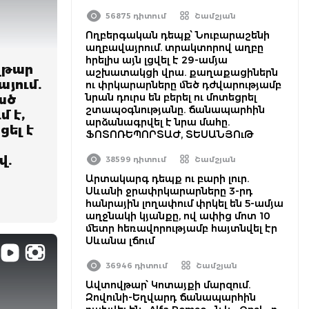
56875 դիտում
Շամշյան
Ողբերգական դեպք՝ Նուբարաշենի
աղբավայրում. տրակտորով աղբը
հրելիս այն լցվել է 29-ամյա
վթար
աշխատակցի վրա. քաղաքացիներն
յում.
ու փրկարարները մեծ դժվարությամբ
նրան դուրս են բերել ու մոտեցրել
ած
շտապօգնությանը. ճանապարհին
 է,
արձանագրվել է նրա մահը.
ցել է
ՖՈՏՈՌԵՊՈՐՏԱԺ, ՏԵՍԱՆՅՈւԹ
վ.
38599 դիտում
Շամշյան
Արտակարգ դեպք ու բարի լուր.
Սևանի ջրափրկարարները 3-րդ
հանրային լողափում փրկել են 5-ամյա
աղջնակի կյանքը, ով ափից մոտ 10
մետր հեռավորությամբ հայտնվել էր
Սևանա լճում
36946 դիտում
Շամշյան
Ավտովթար՝ Կոտայքի մարզում.
Զովունի-Եղվարդ ճանապարհին