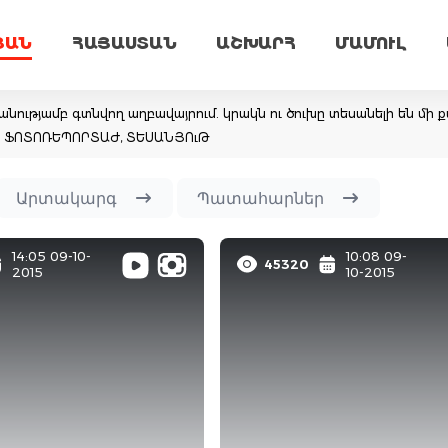
ՅԱՆ
ՀԱՅԱՍՏԱՆ
ԱՇԽԱՐՀ
ՄԱՄՈՒԼ
նությամբ գտնվող աղբավայրում. կրակն ու ծուխը տեսանելի են մի ք
եմ. ՖՈՏՈՌԵՊՈՐՏԱԺ, ՏԵՍԱՆՅՈւԹ
Արտակարգ
Պատահարներ
14:05 09-10-
10:08 09-
45320
2015
10-2015