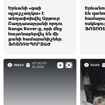
Երևանի «գաի
Երևանո
պլաշչադկա» է
են գտնո
տեղափոխվել Արթուր
համարա
Բաղդասարյանի որդու
ոսկեգույ
Range Rover-ը, որի մեջ
ՖՈՏՈՌ
հայտնաբերվել են մի
քանի համարանիշներ.
ՖՈՏՈՌԵՊՈՐՏԱԺ
07:50 07-
18620
11400
10-2015