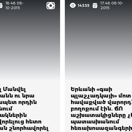
18:46 08-
17:46 08-10-
14335
10-2015
2015
լ Մանվել
Երևանի «գաի
անն ու նրա
պլաշչադկայի» մոտ
պետ որդին
հավաքված վարորդ
նում
բողոքում էին. ՃՈ
ակներին
աշխատակիցները չ
որելուց հետո
պատասխանում
ան շնորհավորել
հեռախոսազանգերի