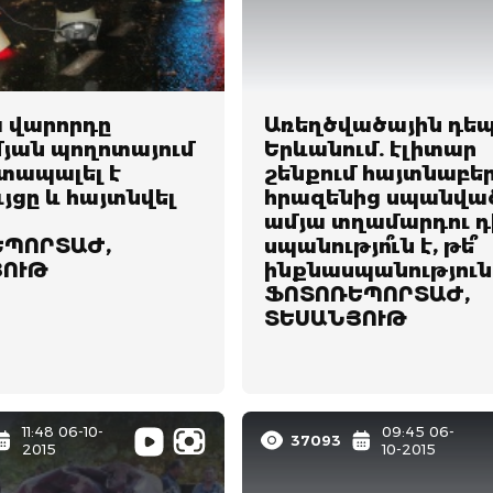
ա վարորդը
Առեղծվածային դե
յան պողոտայում
Երևանում. էլիտար
 տապալել է
շենքում հայտնաբեր
ւյցը և հայտնվել
հրազենից սպանված
ամյա տղամարդու դ
ՊՈՐՏԱԺ,
սպանությո՞ւն է, թե՞
ՅՈՒԹ
ինքնասպանություն
ՖՈՏՈՌԵՊՈՐՏԱԺ,
ՏԵՍԱՆՅՈՒԹ
11:48 06-10-
09:45 06-
37093
2015
10-2015