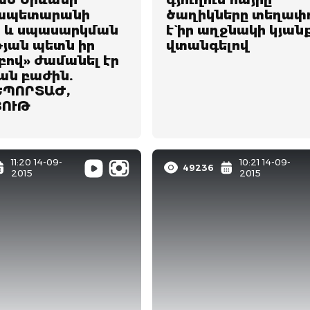
ծ Երևանի
գյուղում հայրը
ապետարանի
ծաղիկները տեղափ
 և սպասարկման
է` իր աղջնակի կյան
թյան պետն իր
վտանգելով
ով» ժամանել էր
ան բաժին.
ՊՈՐՏԱԺ,
ՅՈՒԹ
11:20 14-09-
10:21 14-09-
49236
2015
2015