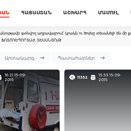
ՅԱՆ
ՀԱՅԱՍՏԱՆ
ԱՇԽԱՐՀ
ՄԱՄՈՒԼ
նությամբ գտնվող աղբավայրում. կրակն ու ծուխը տեսանելի են մի ք
եմ. ՖՈՏՈՌԵՊՈՐՏԱԺ, ՏԵՍԱՆՅՈւԹ
Արտակարգ
Պատահարներ
16:21 15-09-
15:53 15-09-
11352
2015
2015