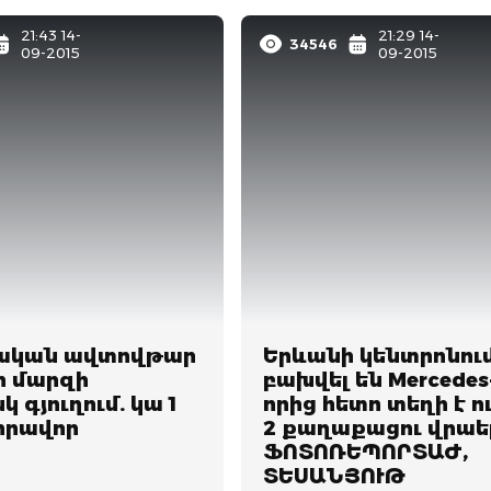
21:43 14-
21:29 14-
34546
09-2015
09-2015
ական ավտովթար
Երևանի կենտրոնու
ի մարզի
բախվել են Mercedes
 գյուղում. կա 1
որից հետո տեղի է ո
վիրավոր
2 քաղաքացու վրաե
ՖՈՏՈՌԵՊՈՐՏԱԺ,
ՏԵՍԱՆՅՈՒԹ