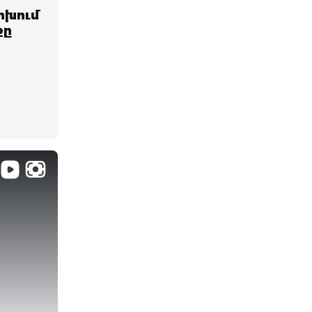
ոխում
քը