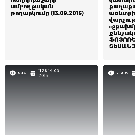
հաղորդաշարի
կատարա
ամբողջական
քաղաք
թողարկումը (13.09.2015)
առևտրի
վարչու
«շքախմբ
քննչակ
ՖՈՏՈՌԵ
ՏԵՍԱՆ
11:28 14-09-
9841
21989
2015