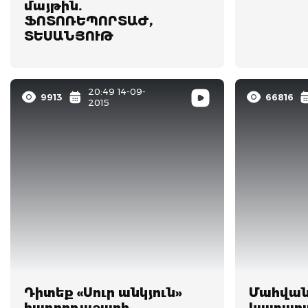
մայթին.
ՖՈՏՈՌԵՊՈՐՏԱԺ,
ՏԵՍԱՆՅՈՒԹ
20:49 14-09-
9913
66816
2015
Դիտեք «Սուր անկյուն»
Մահվան