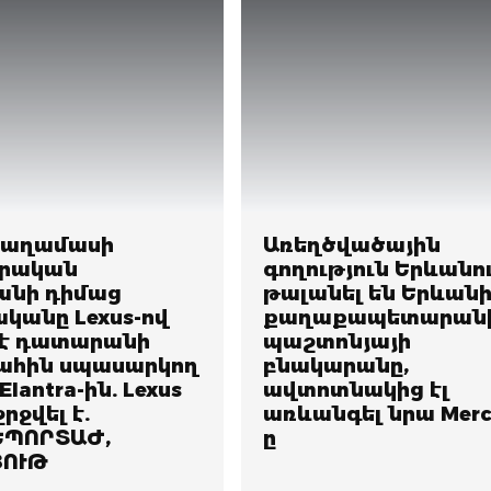
թաղամասի
Առեղծվածային
րական
գողություն Երևանու
անի դիմաց
թալանել են Երևան
կանը Lexus-ով
քաղաքապետարան
 է դատարանի
պաշտոնյայի
հին սպասարկող
բնակարանը,
Elantra-ին. Lexus
ավտոտնակից էլ
րջվել է.
առևանգել նրա Merc
ՊՈՐՏԱԺ,
ը
ՅՈՒԹ