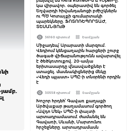
բախվել են «Alfa Romeo»-ն և «Opel»-ը.
կա վիրավոր․ օպերատիվ են գործել
Եղվարդի հիվանդանոցի բժիշկներն
ու ՊԾ Կոտայքի գումարտակի
պարեկները. ՖՈՏՈՌԵՊՈՐՏԱԺ,
ՏԵՍԱՆՅՈւԹ
36160 դիտում
Շամշյան
Միջադեպ՝ Արարատի մարզում․
Վեդիում կենցաղային հարցերի շուրջ
ծագած վիճաբանությունն ավարտվել
է ծեծկռտուքով․ 20-ամյա
՝
երիտասարդը վնասվածքներ է
անի
ստացել․ մասնակիցներից մեկը
«Վեդի պլաստ» ՍՊԸ-ի տնօրենի որդին
է
ն
թյամբ.
30558 դիտում
Շամշյան
ել
Խոշոր հրդեհ՝ Գավառ քաղաքի
Արծվաքար թաղամասում գործող
«Ավդո Մեկ» ՍՊԸ-ի փայտի
արտադրամասում. ժամանել են
Գավառի, Սևանի, Մարտունու
հրշեջները. արտադրամասն