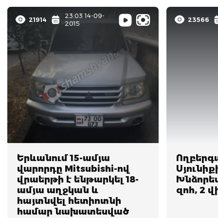
23:03 14-09-
21914
23566
2015
Երևանում 15-ամյա
Ողբերգ
վարորդը Mitsubishi-ով
Սյունիք
վրաերթի է ենթարկել 18-
Խնձորեսկ
ամյա աղջկան և
զոհ, 2 
հայտնվել հետիոտնի
համար նախատեսված