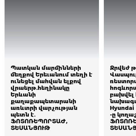
Պատկան մարմինների
Ջրվեժ 
մեղքով Երեւանում տեղի է
Վասպու
ունեցել մահվան ելքով
ռեստոր
վրաերթ.հեղինակը
հոգևորա
Երևանի
բախվել
քաղաքապետարանի
նախագա
առևտրի վարչության
Hyundai 
պետն է.
-ը կողաշ
ՖՈՏՈՌԵՊՈՐՏԱԺ,
ՖՈՏՈՌԵ
ՏԵՍԱՆՅՈՒԹ
ՏԵՍԱՆ