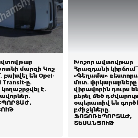
ավտովթար
Խոշոր ավտովթար
ոտնի մարզի Կոշ
Հրազդանի կիրճում
. բախվել են Opel-
«Գեղամա» ռեստոր
 Transit-ը.
մոտ. փրկարարները
 կողաշրջվել է.
վիրավորին դուրս ե
ավորներ.
բերել մեծ դժվարու
ՊՈՐՏԱԺ,
օպերատիվ են գործ
ՅՈՒԹ
բժիշկները.
ՖՈՏՈՌԵՊՈՐՏԱԺ,
ՏԵՍԱՆՅՈՒԹ