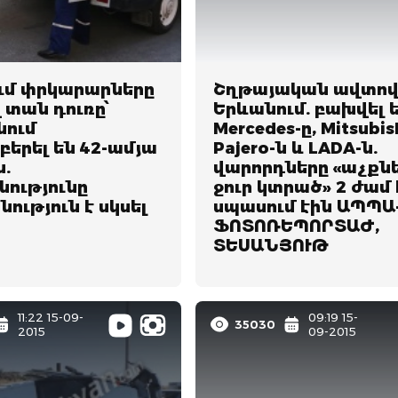
ւմ փրկարարները
Շղթայական ավտո
 տան դուռը՝
Երևանում. բախվել 
նում
Mercedes-ը, Mitsubis
երել են 42-ամյա
Pajero-ն և LADA-ն.
ն.
վարորդները «աչքն
ությունը
ջուր կտրած» 2 ժամ 
ություն է սկսել
սպասում էին ԱՊՊԱ-
ՖՈՏՈՌԵՊՈՐՏԱԺ,
ՏԵՍԱՆՅՈՒԹ
11:22 15-09-
09:19 15-
35030
2015
09-2015