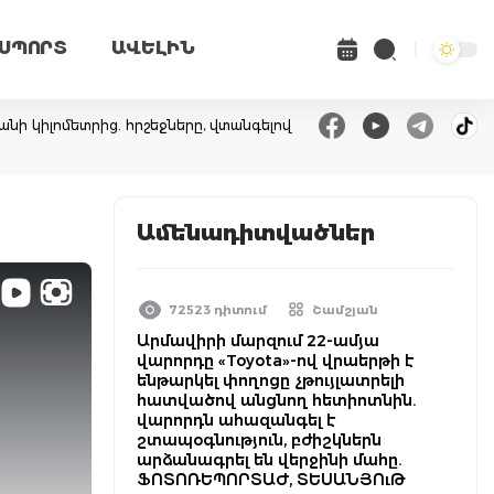
ՍՊՈՐՏ
ԱՎԵԼԻՆ
անի կիլոմետրից. հրշեջները, վտանգելով
Ամենադիտվածներ
72523 դիտում
Շամշյան
Արմավիրի մարզում 22-ամյա
վարորդը «Toyota»-ով վրաերթի է
ենթարկել փողոցը չթույլատրելի
հատվածով անցնող հետիոտնին.
վարորդն ահազանգել է
շտապօգնություն, բժիշկներն
արձանագրել են վերջինի մահը.
ՖՈՏՈՌԵՊՈՐՏԱԺ, ՏԵՍԱՆՅՈւԹ