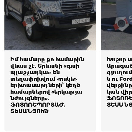
Իմ համարը քո համարին
Խոշոր 
վնաս չէ. Երևանի «գաի
Արագած
պլաշչադկա» են
գյուղում
տեղափոխվում «ոսկե»
ն ու Ford
երիտասարդների՝ կեղծ
վերջինը
համարներով «երկաթյա
կան վիր
նժույգները».
ՖՈՏՈՌԵ
ՖՈՏՈՌԵՊՈՐՏԱԺ,
ՏԵՍԱՆ
ՏԵՍԱՆՅՈՒԹ