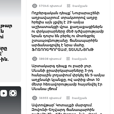
57046 դիտում
Շամշյան
Ողբերգական դեպք՝ Նուբարաշենի
աղբավայրում. տրակտորով աղբը
հրելիս այն լցվել է 29-ամյա
վթար
աշխատակցի վրա. քաղաքացիներն
են
ու փրկարարները մեծ դժվարությամբ
նրան դուրս են բերել ու մոտեցրել
hi
շտապօգնությանը. ճանապարհին
արձանագրվել է նրա մահը.
երը
ՖՈՏՈՌԵՊՈՐՏԱԺ, ՏԵՍԱՆՅՈւԹ
է՝
ին.
38608 դիտում
Շամշյան
Արտակարգ դեպք ու բարի լուր.
Սևանի ջրափրկարարները 3-րդ
հանրային լողափում փրկել են 5-ամյա
աղջնակի կյանքը, ով ափից մոտ 10
մետր հեռավորությամբ հայտնվել էր
Սևանա լճում
36955 դիտում
Շամշյան
Ավտովթար՝ Կոտայքի մարզում.
Զովունի-Եղվարդ ճանապարհին