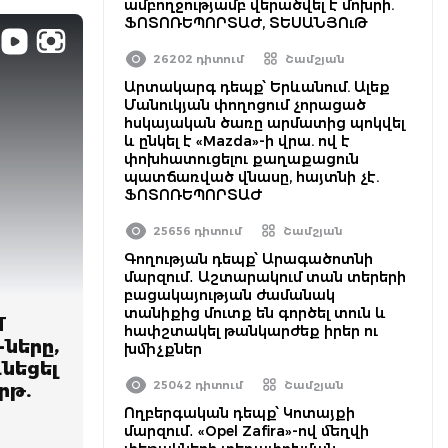
ամբողջությամբ վերածվել է մոխրի.
ՖՈՏՈՌԵՊՈՐՏԱԺ, ՏԵՍԱՆՅՈւԹ
26202 դիտում
Շամշյան
Արտակարգ դեպք՝ Երևանում. Ալեք
Մանուկյան փողոցում չորացած
հսկայական ծառը արմատից պոկվել
և ընկել է «Mazda»-ի վրա. ով է
փոխհատուցելու քաղաքացուն
պատճառված վնասը, հայտնի չէ.
ՖՈՏՈՌԵՊՈՐՏԱԺ
25656 դիտում
Շամշյան
Գողության դեպք՝ Արագածոտնի
մարզում․ Աշտարակում տան տերերի
բացակայության ժամանակ
տանիքից մուտք են գործել տուն և
մ
հափշտակել թանկարժեք իրեր ու
-ները,
խմիչքներ
ւնեցել
25042 դիտում
Շամշյան
րթ.
Ողբերգական դեպք՝ Կոտայքի
մարզում․ «Opel Zafira»-ով մեղվի