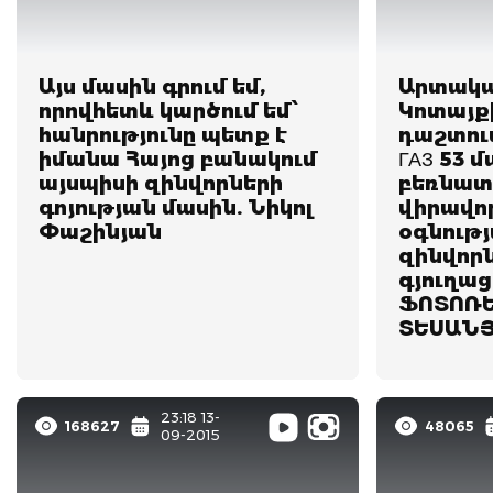
Այս մասին գրում եմ,
Արտակա
որովհետև կարծում եմ՝
Կոտայքի
հանրությունը պետք է
դաշտում
իմանա Հայոց բանակում
ГАЗ 53 
այսպիսի զինվորների
բեռնատ
գոյության մասին. Նիկոլ
վիրավո
Փաշինյան
օգնությ
զինվորն
գյուղաց
ՖՈՏՈՌԵ
ՏԵՍԱՆ
23:18 13-
168627
48065
09-2015