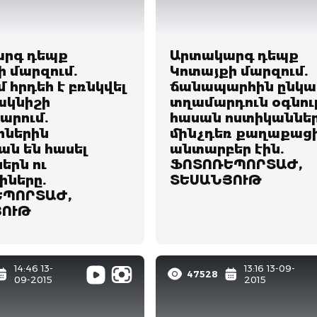
րգ դեպք
Արտակարգ դեպք
 մարզում.
Կոտայքի մարզում.
 հրդեհ է բռնկվել
ճանապարհին ընկա
մակնիշի
տղամարդուն օգնու
արում.
հասան ոստիկաններ
րներին
մինչդեռ քաղաքաց
ան են հասել
անտարբեր էին.
երն ու
ՖՈՏՈՌԵՊՈՐՏԱԺ,
իները.
ՏԵՍԱՆՅՈՒԹ
ՊՈՐՏԱԺ,
ՅՈՒԹ
14:46 13-
13:16 13-09-
47528
09-2015
2015