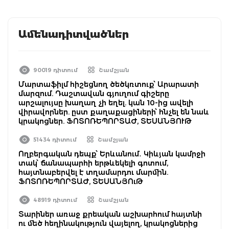
Ամենադիտվածներ
90019 դիտում
Շամշյան
Մարտաֆիլմ հիշեցնող ծեծկռտուք՝ Արարատի
մարզում. Դաշտավան գյուղում գիշերը
արշալույսը խաղաղ չի եղել. կան 10-ից ավելի
վիրավորներ. ըստ քաղաքացիների՝ հնչել են նաև
կրակոցներ. ՖՈՏՈՌԵՊՈՐՏԱԺ, ՏԵՍԱՆՅՈՒԹ
51434 դիտում
Շամշյան
Ողբերգական դեպք՝ Երևանում․ Կիևյան կամրջի
տակ՝ ճանապարհի երթևեկելի գոտում,
հայտնաբերվել է տղամարդու մարմին.
ՖՈՏՈՌԵՊՈՐՏԱԺ, ՏԵՍԱՆՅՈւԹ
48919 դիտում
Շամշյան
Տարիներ առաջ քրեական աշխարհում հայտնի
ու մեծ հեղինակություն վայելող, կրակոցներից