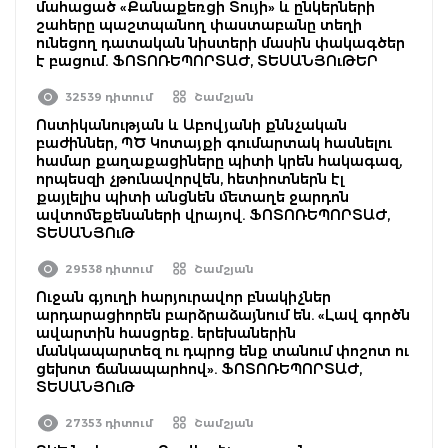
մահացած «Քանաքեռցի Տույի» և ընկերների
շահերը պաշտպանող փաստաբանը տեղի
ունեցող դատական նիստերի մասին փակագծեր
է բացում. ՖՈՏՈՌԵՊՈՐՏԱԺ, ՏԵՍԱՆՅՈւԹԵՐ
32539 դիտում
Շամշյան
Ոստիկանության և Աբովյանի քննչական
բաժիններ, ՊԾ Կոտայքի գումարտակ հասնելու
համար քաղաքացիները պիտի կրեն հակագազ,
որպեսզի չթունավորվեն, հետիոտներն էլ
քայլելիս պիտի անցնեն մետաղե ջարդոն
ավտոմեքենաների վրայով. ՖՈՏՈՌԵՊՈՐՏԱԺ,
ՏԵՍԱՆՅՈւԹ
29538 դիտում
Շամշյան
Ուջան գյուղի հարյուրավոր բնակիչներ
արդարացիորեն բարձրաձայնում են. «Լավ գործն
ավարտին հասցրեք. երեխաներին
մանկապարտեզ ու դպրոց ենք տանում փոշոտ ու
ցեխոտ ճանապարհով». ՖՈՏՈՌԵՊՈՐՏԱԺ,
ՏԵՍԱՆՅՈւԹ
27353 դիտում
Շամշյան