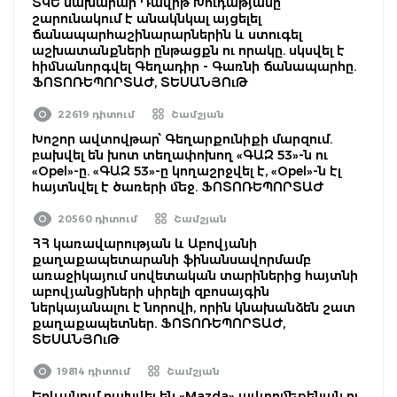
ՏԿԵ նախարար Դավիթ Խուդաթյանը
շարունակում է անակնկալ այցելել
ճանապարհաշինարարներին և ստուգել
աշխատանքների ընթացքն ու որակը. սկսվել է
հիմնանորգվել Գեղադիր - Գառնի ճանապարհը.
ՖՈՏՈՌԵՊՈՐՏԱԺ, ՏԵՍԱՆՅՈւԹ
22619 դիտում
Շամշյան
Խոշոր ավտովթար՝ Գեղարքունիքի մարզում.
բախվել են խոտ տեղափոխող «ԳԱԶ 53»-ն ու
«Opel»-ը. «ԳԱԶ 53»-ը կողաշրջվել է, «Opel»-ն էլ
հայտնվել է ծառերի մեջ. ՖՈՏՈՌԵՊՈՐՏԱԺ
20560 դիտում
Շամշյան
ՀՀ կառավարության և Աբովյանի
քաղաքապետարանի ֆինանսավորմամբ
առաջիկայում սովետական տարիներից հայտնի
աբովյանցիների սիրելի զբոսայգին
ներկայանալու է նորովի, որին կնախանձեն շատ
քաղաքապետներ. ՖՈՏՈՌԵՊՈՐՏԱԺ,
ՏԵՍԱՆՅՈւԹ
19814 դիտում
Շամշյան
Երևանում բախվել են «Mazda» ավտոմեքենան ու