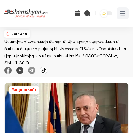
Open 
կարևոր
Ավտովթար՝ Արարատի մարզում․ Սիս գյուղի սկզբնամասում
ճակատ ճակատի բախվել են «Mercedes CLS»-ն ու «Opel Astra»-ն․ 4
վիրավորներից 2-ը անչափահասներ են․ ՖՈՏՈՌԵՊՈՐՏԱԺ,
ՏԵՍԱՆՅՈւԹ
Հայաստան