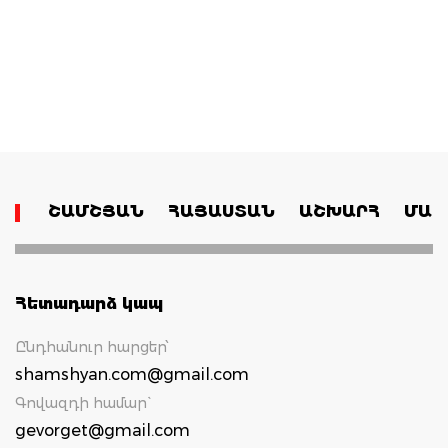
ՇԱՄՇՅԱՆ
ՀԱՅԱՍՏԱՆ
ԱՇԽԱՐՀ
ՄԱՄ
Հետադարձ կապ
Ընդհանուր հարցեր՝
shamshyan.com@gmail.com
Գովազդի համար`
gevorget@gmail.com