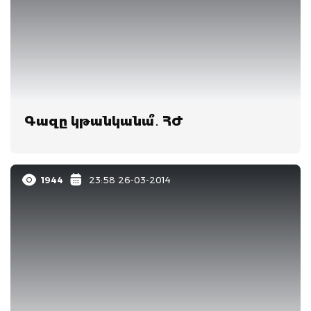
Գազը կթանկանա՞․ ՀԺ
1944
23:58 26-03-2014