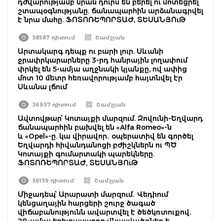
դժվարությամբ նրան դուրս են բերել ու մոտեցրել
շտապօգնությանը. ճանապարհին արձանագրվել
է նրա մահը. ՖՈՏՈՌԵՊՈՐՏԱԺ, ՏԵՍԱՆՅՈւԹ
38587 դիտում
Շամշյան
Արտակարգ դեպք ու բարի լուր. Սևանի
ջրափրկարարները 3-րդ հանրային լողափում
փրկել են 5-ամյա աղջնակի կյանքը, ով ափից
մոտ 10 մետր հեռավորությամբ հայտնվել էր
Սևանա լճում
36937 դիտում
Շամշյան
Ավտովթար՝ Կոտայքի մարզում. Զովունի-Եղվարդ
ճանապարհին բախվել են «Alfa Romeo»-ն
և «Opel»-ը. կա վիրավոր․ օպերատիվ են գործել
Եղվարդի հիվանդանոցի բժիշկներն ու ՊԾ
Կոտայքի գումարտակի պարեկները.
ՖՈՏՈՌԵՊՈՐՏԱԺ, ՏԵՍԱՆՅՈւԹ
36139 դիտում
Շամշյան
Միջադեպ՝ Արարատի մարզում․ Վեդիում
կենցաղային հարցերի շուրջ ծագած
վիճաբանությունն ավարտվել է ծեծկռտուքով․
20-ամյա երիտասարդը վնասվածքներ է