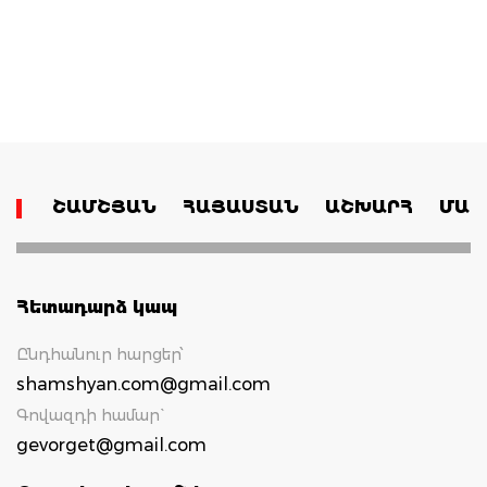
ՇԱՄՇՅԱՆ
ՀԱՅԱՍՏԱՆ
ԱՇԽԱՐՀ
ՄԱՄ
Հետադարձ կապ
Ընդհանուր հարցեր՝
shamshyan.com@gmail.com
Գովազդի համար`
gevorget@gmail.com