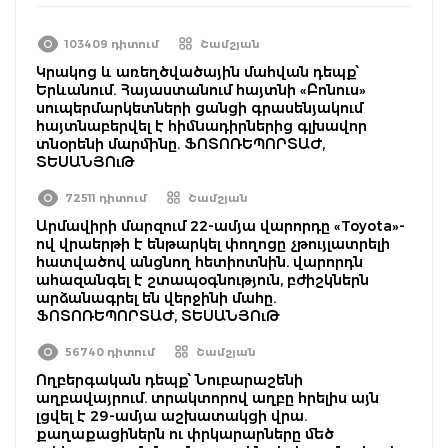
103409 դիտում
Շամշյան
Կրակոց և առեղծվածային մահվան դեպք՝
Երևանում. Հայաստանում հայտնի «Բոնուս»
սուպերմարկետների ցանցի գրասենյակում
հայտնաբերվել է հիմնադիրներից գլխավոր
տնօրենի մարմինը. ՖՈՏՈՌԵՊՈՐՏԱԺ,
ՏԵՍԱՆՅՈւԹ
72511 դիտում
Շամշյան
Արմավիրի մարզում 22-ամյա վարորդը «Toyota»-
ով վրաերթի է ենթարկել փողոցը չթույլատրելի
հատվածով անցնող հետիոտնին. վարորդն
ահազանգել է շտապօգնություն, բժիշկներն
արձանագրել են վերջինի մահը.
ՖՈՏՈՌԵՊՈՐՏԱԺ, ՏԵՍԱՆՅՈւԹ
56740 դիտում
Շամշյան
Ողբերգական դեպք՝ Նուբարաշենի
աղբավայրում. տրակտորով աղբը հրելիս այն
լցվել է 29-ամյա աշխատակցի վրա.
քաղաքացիներն ու փրկարարները մեծ