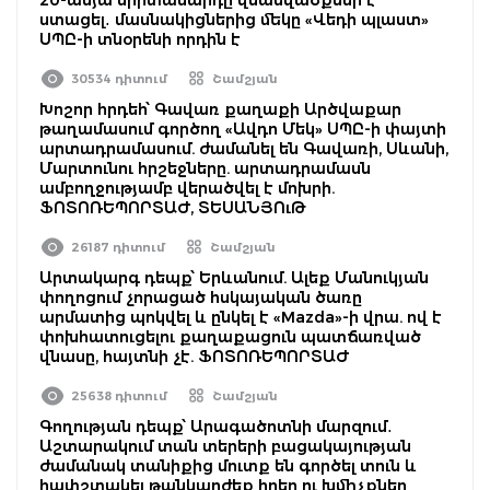
ստացել․ մասնակիցներից մեկը «Վեդի պլաստ»
ՍՊԸ-ի տնօրենի որդին է
30534 դիտում
Շամշյան
Խոշոր հրդեհ՝ Գավառ քաղաքի Արծվաքար
թաղամասում գործող «Ավդո Մեկ» ՍՊԸ-ի փայտի
արտադրամասում. ժամանել են Գավառի, Սևանի,
Մարտունու հրշեջները. արտադրամասն
ամբողջությամբ վերածվել է մոխրի.
ՖՈՏՈՌԵՊՈՐՏԱԺ, ՏԵՍԱՆՅՈւԹ
26187 դիտում
Շամշյան
Արտակարգ դեպք՝ Երևանում. Ալեք Մանուկյան
փողոցում չորացած հսկայական ծառը
արմատից պոկվել և ընկել է «Mazda»-ի վրա. ով է
փոխհատուցելու քաղաքացուն պատճառված
վնասը, հայտնի չէ. ՖՈՏՈՌԵՊՈՐՏԱԺ
25638 դիտում
Շամշյան
Գողության դեպք՝ Արագածոտնի մարզում․
Աշտարակում տան տերերի բացակայության
ժամանակ տանիքից մուտք են գործել տուն և
հափշտակել թանկարժեք իրեր ու խմիչքներ