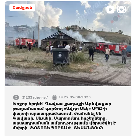
Շամշյան
19:27 05-08-2026
31233 դիտում
Խոշոր հրդեհ՝ Գավառ քաղաքի Արծվաքար
թաղամասում գործող «Ավդո Մեկ» ՍՊԸ-ի
փայտի արտադրամասում. ժամանել են
Գավառի, Սևանի, Մարտունու հրշեջները.
արտադրամասն ամբողջությամբ վերածվել է
մոխրի. ՖՈՏՈՌԵՊՈՐՏԱԺ, ՏԵՍԱՆՅՈւԹ