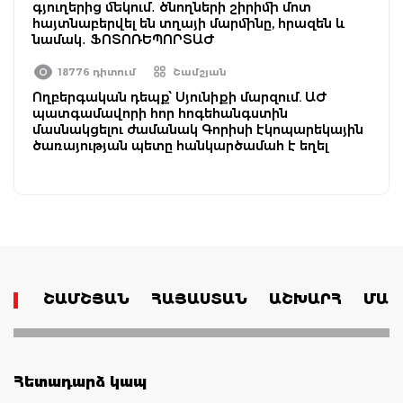
գյուղերից մեկում․ ծնողների շիրիմի մոտ
հայտնաբերվել են տղայի մարմինը, հրազեն և
նամակ․ ՖՈՏՈՌԵՊՈՐՏԱԺ
18776 դիտում
Շամշյան
Ողբերգական դեպք՝ Սյունիքի մարզում. ԱԺ
պատգամավորի հոր հոգեհանգստին
մասնակցելու ժամանակ Գորիսի էկոպարեկային
ծառայության պետը հանկարծամահ է եղել
ՇԱՄՇՅԱՆ
ՀԱՅԱՍՏԱՆ
ԱՇԽԱՐՀ
ՄԱՄ
Հետադարձ կապ