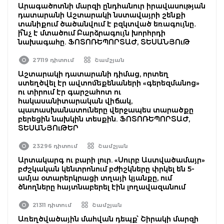
Արագածոտնի մարզի ընդհանուր իրավասության
դատարանի Աշտարակի նստավայրի շենքի
տանիքում ծածանվում է բզկտված եռագույնը․
ի՞նչ է մտածում Բարձրագույն խորհրդի
նախագահը. ՖՈՏՈՌԵՊՈՐՏԱԺ, ՏԵՍԱՆՅՈւԹ
27119 դիտում
Շամշյան
Աշտարակի դատարանի դիմաց, որտեղ
ստեղծվել էր ավտոմեքենաների «գերեզմանոց»
ու տիրում էր գարշահոտ ու
հակասանիտարական վիճակ,
պատասխանատուները վերջապես տարածքը
բերեցին նախկին տեսքին. ՖՈՏՈՌԵՊՈՐՏԱԺ,
ՏԵՍԱՆՅՈւԹԵՐ
23296 դիտում
Շամշյան
Արտակարգ ու բարի լուր. «Սուրբ Աստվածամայր»
բժշկական կենտրոնում բժիշկները փրկել են 5-
ամյա օտարերկրացի տղայի կյանքը, ում
ծնողները հայտնաբերել էին լողավազանում
21311 դիտում
Շամշյան
Առեղծվածային մահվան դեպք՝ Շիրակի մարզի