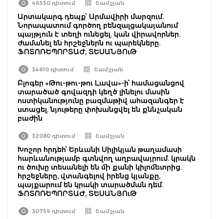
46550 դիտում
Շամշյան
Արտակարգ դեպք՝ Արմավիրի մարզում.
Նորապատում գործող բենզալցակայանում
պայթյուն է տեղի ունեցել. կան վիրավորներ.
ժամանել են հրշեջներն ու պարեկները.
ՖՈՏՈՌԵՊՈՐՏԱԺ, ՏԵՍԱՆՅՈւԹ
34610 դիտում
Շամշյան
Բլոգեր «Թու-թու-թու Լավա»-ի՝ համացանցով
տարածած գովազդի կեղծ լինելու մասին
ոստիկանությունը բազմաթիվ ահազանգեր է
ստացել. նյութերը փոխանցվել են քննչական
բաժին
32080 դիտում
Շամշյան
Խոշոր հրդեհ՝ Երևանի Սիլիկյան թաղամասի
հարևանությամբ գտնվող աղբավայրում. կրակն
ու ծուխը տեսանելի են մի քանի կիլոմետրից.
հրշեջները, վտանգելով իրենց կյանքը,
պայքարում են կրակի տարածման դեմ.
ՖՈՏՈՌԵՊՈՐՏԱԺ, ՏԵՍԱՆՅՈւԹ
30759 դիտում
Շամշյան