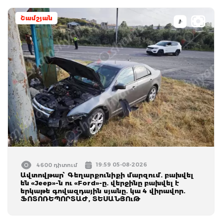
Շամշյան
19:59 05-08-2026
4600 դիտում
Ավտովթար՝ Գեղարքունիքի մարզում. բախվել
են «Jeep»-ն ու «Ford»-ը. վերջինը բախվել է
երկաթե գովազդային սյանը. կա 4 վիրավոր.
ՖՈՏՈՌԵՊՈՐՏԱԺ, ՏԵՍԱՆՅՈւԹ