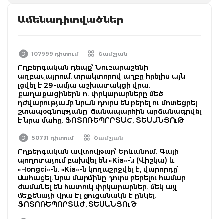
Ամենադիտվածներ
107999 դիտում
Շամշյան
Ողբերգական դեպք՝ Նուբարաշենի
աղբավայրում. տրակտորով աղբը հրելիս այն
լցվել է 29-ամյա աշխատակցի վրա.
քաղաքացիներն ու փրկարարները մեծ
դժվարությամբ նրան դուրս են բերել ու մոտեցրել
շտապօգնությանը. ճանապարհին արձանագրվել
է նրա մահը. ՖՈՏՈՌԵՊՈՐՏԱԺ, ՏԵՍԱՆՅՈւԹ
50791 դիտում
Շամշյան
Ողբերգական ավտովթար՝ Երևանում. Գայի
պողոտայում բախվել են «Kia»-ն (Վիշկա) և
«Hongqi»-ն. «Kia»-ն կողաշրջվել է, վարորդը՝
մահացել. նրա մարմինը դուրս բերելու համար
ժամանել են հատուկ փրկարարներ. մեկ այլ
մեքենայի վրա էլ ցուցանակն է ընկել.
ՖՈՏՈՌԵՊՈՐՏԱԺ, ՏԵՍԱՆՅՈւԹ