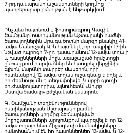
7-րդ դասարանի աշակերտների կողմից
պարբերաբար բռնության է ենթարկվում։
Ինչպես հայտնում է ֆոտոլրագրող Գագիկ
Շամշյանը, ոստիկանության Աշտարակի բաժնի
ծառայողներին Արագածոտնի մարզի բնակիչ 41-
ամյա Մանուշակ Կ․-ն հայտնել է, որ ապրիլի 17-ին
նշված դպրոցի 7-րդ դասարանում 12-ամյա տղայի
և դասընկերների միջև առաջացած հրմշտոցի
ընթացքում հարվածներ են հասցրել վերջինիս
գլխին, մարմնի տարբեր մասերին, որի
հետևանքով 12-ամյա տղան ուշագնաց է եղել և
բուժօգնության է տեղափոխվել Կարբի գյուղի
բուժամբուլատորիա, այնուհետև՝ «Սուրբ
Աստվածամայր» բժշկական կենտրոն։
Գ․ Շամշյանի տեղեկություններով
ոստիկանության Աշտարակի բաժնի
ծառայողների կողմից ձեռնարկված
միջոցառումների արդյունքում պարզվել է, որ 12-
ամյա տղայի հետ միջադեպի մասնակիցները
հանդիսանում են իր դասընկերներ՝ 13-ամյա և 12-