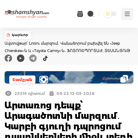
Open 
կարևոր
Ավտովթար՝ Լոռու մարզում․ Վանաձորում բախվել են «Jeep
Cherokee»-ն և «Toyota Camry»-ն․ ՖՈՏՈՌԵՊՈՐՏԱԺ, ՏԵՍԱՆՅՈւԹ
Շամշյան
25319 դիտում
09:22 13-05-2026
Արտառոց դեպք՝
Արագածոտնի մարզում․
Կարբի գյուղի դպրոցում
դասընկերների միջև տեղի