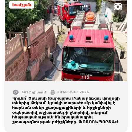
Շամշյան
20:40 05-08-2026
4627 դիտում
Հրդեհ՝ Երևանի Զաքարիա Քանաքեռցու փողոցի
տներից մեկում. կրակի տարածումը կանխվել է
հարևան տներ քաղաքացիների և հրշեջների
օպերատիվ աշխատանքի շնորհիվ. տեղում
հերթապահություն են իրականացրել
շտապօգնության բժիշկները. ՖՈՏՈՌԵՊՈՐՏԱԺ