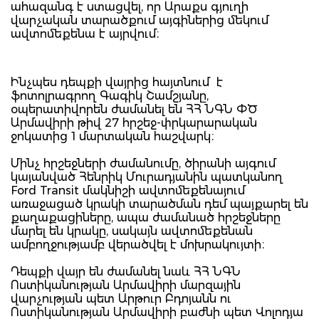
ահազանգ է ստացվել, որ Արաքս գյուղի
վարչական տարածքում այգիներից մեկում
ավտոմեքենա է այրվում։
Ինչպես դեպքի վայրից հայտնում է
ֆոտոլրագրող Գագիկ Շամշյանը,
օպերատիվորեն ժամանել են ՀՀ ՆԳՆ ՓԾ
Արմավիրի թիվ 27 հրշեջ-փրկարարական
ջոկատից 1 մարտական հաշվարկ։
Մինչ հրշեջների ժամանումը, ծիրանի այգում
կայանված Հենրիկ Մուրադյանին պատկանող
Ford Transit մակնիշի ավտոմեքենայում
առաջացած կրակի տարածման դեմ պայքարել են
քաղաքացիները, ապա ժամանած հրշեջները
մարել են կրակը, սակայն ավտոմեքենան
ամբողջությամբ վերածվել է մոխրակույտի։
Դեպքի վայր են ժամանել նաև ՀՀ ՆԳՆ
Ոստիկանության Արմավիրի մարզային
վարչության պետ Արթուր Բդոյանն ու
Ոստիկանության Արմավիրի բաժնի պետ Վոլոդյա