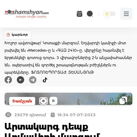
Open 
կարևոր
Խոշոր ավտովթար՝ Կոտայքի մարզում․ Եղվարդի կամրջի մոտ
բախվել են «Mercedes»-ը և «ԳԱԶ 2410»-ը․ վերջինը հայտնվել է
երթևեկելի գոտուց դուրս․ 3 վիրավորներից 2-ն անչափահասներ
են․ օպերատիվ են գործել շտապօգնության բժիշկներն ու
պարեկները․ ՖՈՏՈՌԵՊՈՐՏԱԺ, ՏԵՍԱՆՅՈւԹ
Շամշյան
29279 դիտում
16:34 07-07-2023
Արտակարգ դեպք
Արմավիրի մարզում․