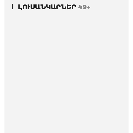
ԼՈՒՍԱՆԿԱՐՆԵՐ
49+