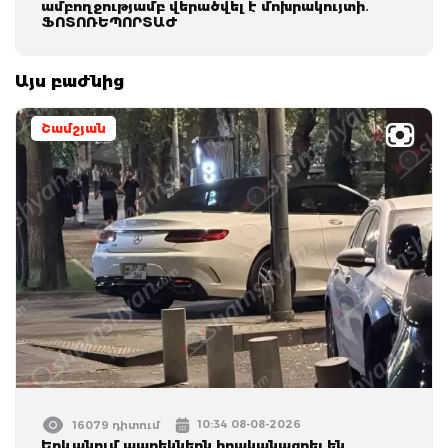
ամբողջությամբ վերածվել է մոխրակույտի․
ՖՈՏՈՌԵՊՈՐՏԱԺ
Այս բաժնից
Շամշյան
10:34 08-08-2026
16079 դիտում
Երևանում պարեկներն իրականացրել են