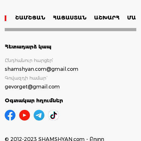
ՇԱՄՇՅԱՆ
ՀԱՅԱՍՏԱՆ
ԱՇԽԱՐՀ
ՄԱՄ
Հետադարձ կապ
Ընդհանուր հարցեր՝
shamshyan.com@gmail.com
Գովազդի համար`
gevorget@gmail.com
Օգտակար հղումներ
© 2012-2023 SHAMSHYAN.com - Բոլոր