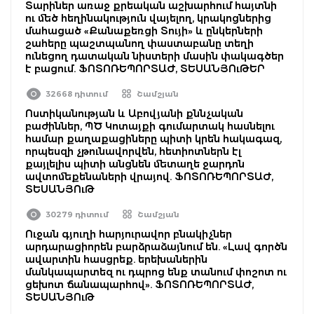
Տարիներ առաջ քրեական աշխարհում հայտնի
ու մեծ հեղինակություն վայելող, կրակոցներից
մահացած «Քանաքեռցի Տույի» և ընկերների
շահերը պաշտպանող փաստաբանը տեղի
ունեցող դատական նիստերի մասին փակագծեր
է բացում. ՖՈՏՈՌԵՊՈՐՏԱԺ, ՏԵՍԱՆՅՈւԹԵՐ
32668 դիտում
Շամշյան
Ոստիկանության և Աբովյանի քննչական
բաժիններ, ՊԾ Կոտայքի գումարտակ հասնելու
համար քաղաքացիները պիտի կրեն հակագազ,
որպեսզի չթունավորվեն, հետիոտներն էլ
քայլելիս պիտի անցնեն մետաղե ջարդոն
ավտոմեքենաների վրայով. ՖՈՏՈՌԵՊՈՐՏԱԺ,
ՏԵՍԱՆՅՈւԹ
30279 դիտում
Շամշյան
Ուջան գյուղի հարյուրավոր բնակիչներ
արդարացիորեն բարձրաձայնում են. «Լավ գործն
ավարտին հասցրեք. երեխաներին
մանկապարտեզ ու դպրոց ենք տանում փոշոտ ու
ցեխոտ ճանապարհով». ՖՈՏՈՌԵՊՈՐՏԱԺ,
ՏԵՍԱՆՅՈւԹ