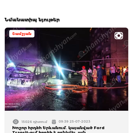
Նմանատիպ նյութեր
Շամշյան
09:39 25-07-2023
15026 դիտում
Խոշոր հրդեհ Երևանում․ կայանված Ford
Transit-ում հրդեհ է բռնկվել․ այն