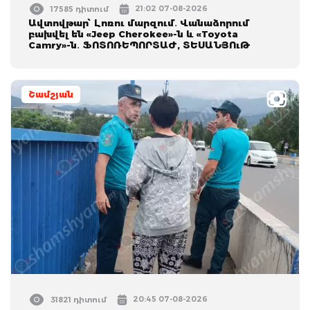
21:02 07-08-2026
17585 դիտում
Ավտովթար՝ Լոռու մարզում․ Վանաձորում
բախվել են «Jeep Cherokee»-ն և «Toyota
Camry»-ն․ ՖՈՏՈՌԵՊՈՐՏԱԺ, ՏԵՍԱՆՅՈւԹ
Շամշյան
20:45 07-08-2026
31821 դիտում