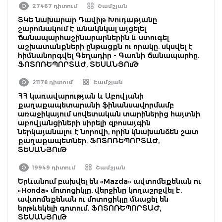
27467 դիտում
Շամշյան
ՏԿԵ նախարար Դավիթ Խուդաթյանը
շարունակում է անակնկալ այցելել
ճանապարհաշինարարներին և ստուգել
աշխատանքների ընթացքն ու որակը. սկսվել է
հիմնանորգվել Գեղադիր - Գառնի ճանապարհը.
ՖՈՏՈՌԵՊՈՐՏԱԺ, ՏԵՍԱՆՅՈւԹ
21178 դիտում
Շամշյան
ՀՀ կառավարության և Աբովյանի
քաղաքապետարանի ֆինանսավորմամբ
առաջիկայում սովետական տարիներից հայտնի
աբովյանցիների սիրելի զբոսայգին
ներկայանալու է նորովի, որին կնախանձեն շատ
քաղաքապետներ. ՖՈՏՈՌԵՊՈՐՏԱԺ,
ՏԵՍԱՆՅՈւԹ
19949 դիտում
Շամշյան
Երևանում բախվել են «Mazda» ավտոմեքենան ու
«Honda» մոտոցիկլը. վերջինը կողաշրջվել է.
ավտոմեքենան ու մոտոցիկլը մնացել են
երթևեկելի գոտում. ՖՈՏՈՌԵՊՈՐՏԱԺ,
ՏԵՍԱՆՅՈւԹ