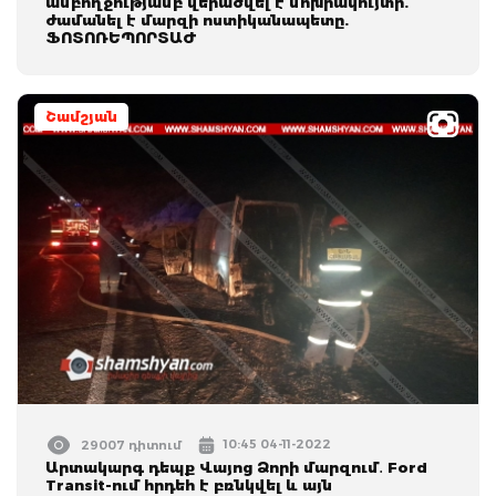
ամբողջությամբ վերածվել է մոխրակույտի.
ժամանել է մարզի ոստիկանապետը.
ՖՈՏՈՌԵՊՈՐՏԱԺ
Շամշյան
10:45 04-11-2022
29007 դիտում
Արտակարգ դեպք Վայոց Ձորի մարզում․ Ford
Transit-ում հրդեհ է բռնկվել և այն