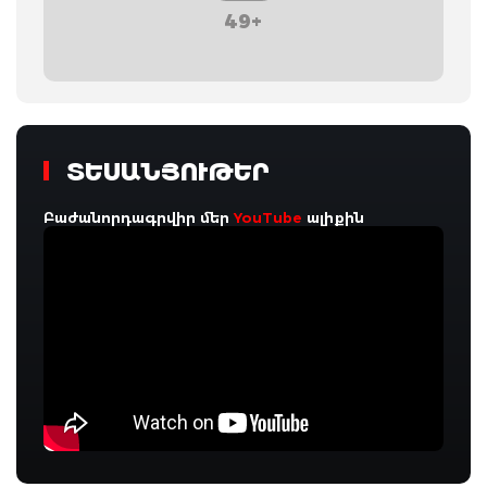
49+
ՏԵՍԱՆՅՈՒԹԵՐ
Բաժանորդագրվիր մեր
YouTube
ալիքին