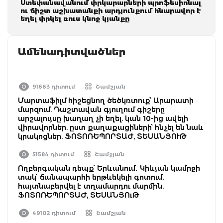
Ստեփանավանում փրկարարների պրոֆեսիոնալ
ու ճիշտ աշխատանքի արդյունքում հնարավոր է
եղել փրկել ռուս կնոջ կյանքը
Ամենադիտվածներ
91663 դիտում
Շամշյան
Մարտաֆիլմ հիշեցնող ծեծկռտուք՝ Արարատի
մարզում. Դաշտավան գյուղում գիշերը
արշալույսը խաղաղ չի եղել. կան 10-ից ավելի
վիրավորներ. ըստ քաղաքացիների՝ հնչել են նաև
կրակոցներ. ՖՈՏՈՌԵՊՈՐՏԱԺ, ՏԵՍԱՆՅՈՒԹ
51584 դիտում
Շամշյան
Ողբերգական դեպք՝ Երևանում․ Կիևյան կամրջի
տակ՝ ճանապարհի երթևեկելի գոտում,
հայտնաբերվել է տղամարդու մարմին.
ՖՈՏՈՌԵՊՈՐՏԱԺ, ՏԵՍԱՆՅՈւԹ
49102 դիտում
Շամշյան