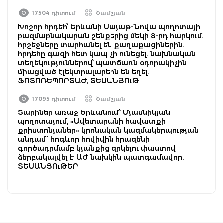
17504 դիտում
Շամշյան
Խոշոր հրդեհ՝ Երևանի Սայաթ-Նովա պողոտայի
բազմաբնակարան շենքերից մեկի 8-րդ հարկում.
հրշեջները տարհանել են քաղաքացիներին.
հրդեհը գազի հետ կապ չի ունեցել. նախնական
տեղեկություններով՝ պատճառն օդորակիչին
միացված էլեկտրալարերն են եղել.
ՖՈՏՈՌԵՊՈՐՏԱԺ, ՏԵՍԱՆՅՈւԹ
17095 դիտում
Շամշյան
Տարիներ առաջ Երևանում՝ Մյասնիկյան
պողոտայում, «Ավետարանի հավատքի
քրիստոնյաներ» կրոնական կազմակերպության
անդամ՝ հոգևոր հովիվին հրազենի
գործադրմամբ կյանքից զրկելու փաստով
ձերբակալվել է ԱԺ նախկին պատգամավոր.
ՏԵՍԱՆՅՈւԹԵՐ