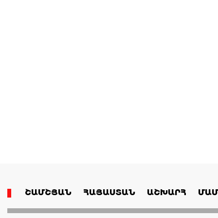
ՇԱՄՇՅԱՆ
ՀԱՅԱՍՏԱՆ
ԱՇԽԱՐՀ
ՄԱՄ