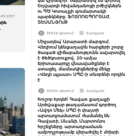
կա վիրավոր․ օպերատիվ են գործել
Եղվարդի հիվանդանոցի բժիշկներն
ու ՊԾ Կոտայքի գումարտակի
-05-2017
պարեկները. ՖՈՏՈՌԵՊՈՐՏԱԺ,
ՏԵՍԱՆՅՈւԹ
հին
վ
35926 դիտում
Շամշյան
Միջադեպ՝ Արարատի մարզում․
Վեդիում կենցաղային հարցերի շուրջ
ծագած վիճաբանությունն ավարտվել
է ծեծկռտուքով․ 20-ամյա
երիտասարդը վնասվածքներ է
ստացել․ մասնակիցներից մեկը
«Վեդի պլաստ» ՍՊԸ-ի տնօրենի որդին
է
30294 դիտում
Շամշյան
Խոշոր հրդեհ՝ Գավառ քաղաքի
Արծվաքար թաղամասում գործող
«Ավդո Մեկ» ՍՊԸ-ի փայտի
արտադրամասում. ժամանել են
Գավառի, Սևանի, Մարտունու
հրշեջները. արտադրամասն
ամբողջությամբ վերածվել է մոխրի.