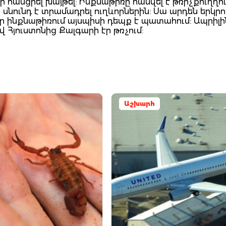
ի հասցրել խայթել: Ինքնաթիռը հանվել է թռիչքուղղու
 սնունդ է տրամադրել ուղևորներին: Սա արդեն երկր
տար ինքնաթիռում այսպիսի դեպք է պատահում: Ապրիլի
վ Հյուստոնից Քալգարի էր թռչում:
Աշխարհ