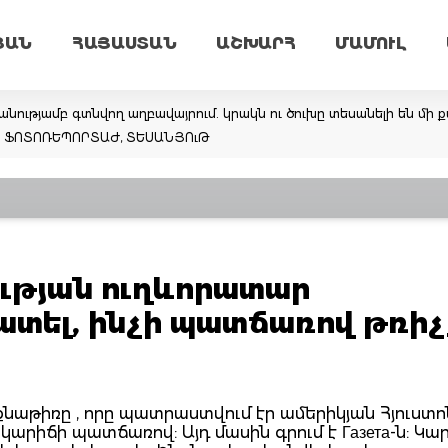
ՅԱՆ
ՀԱՅԱՍՏԱՆ
ԱՇԽԱՐՀ
ՄԱՄՈՒԼ
նությամբ գտնվող աղբավայրում. կրակն ու ծուխը տեսանելի են մի ք
եմ. ՖՈՏՈՌԵՊՈՐՏԱԺ, ՏԵՍԱՆՅՈւԹ
րության ուղևորատար
ատել, ինչի պատճառով թռի
քնաթիռը , որը պատրաստվում էր ամերիկյան Հյուստո
արիճի պատճառով: Այդ մասին գրում է Газета-ն: Կա