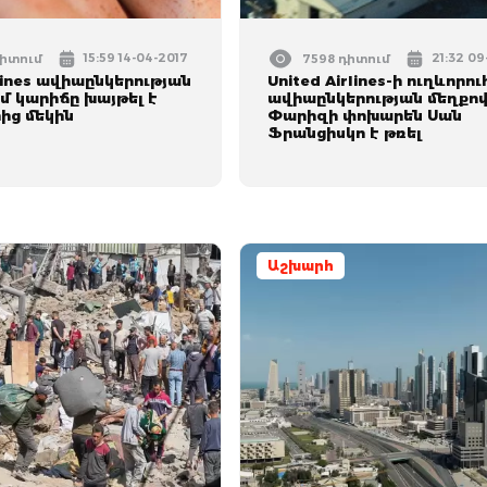
15:59 14-04-2017
21:32 09
դիտում
7598 դիտում
rlines ավիաընկերության
United Airlines-ի ուղևորու
մ կարիճը խայթել է
ավիաընկերության մեղքո
ից մեկին
Փարիզի փոխարեն Սան
Ֆրանցիսկո է թռել
Աշխարհ