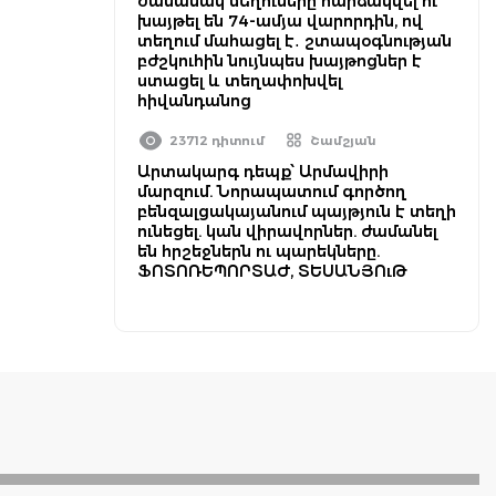
ժամանակ մեղուները հարձակվել ու
խայթել են 74-ամյա վարորդին, ով
տեղում մահացել է․ շտապօգնության
բժշկուհին նույնպես խայթոցներ է
ստացել և տեղափոխվել
հիվանդանոց
23712 դիտում
Շամշյան
Արտակարգ դեպք՝ Արմավիրի
մարզում. Նորապատում գործող
բենզալցակայանում պայթյուն է տեղի
ունեցել. կան վիրավորներ. ժամանել
են հրշեջներն ու պարեկները.
ՖՈՏՈՌԵՊՈՐՏԱԺ, ՏԵՍԱՆՅՈւԹ