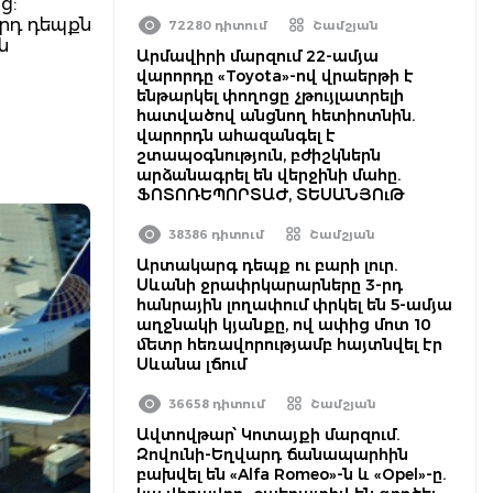
ց:
որդ դեպքն
72280 դիտում
Շամշյան
ն
Արմավիրի մարզում 22-ամյա
վարորդը «Toyota»-ով վրաերթի է
ենթարկել փողոցը չթույլատրելի
հատվածով անցնող հետիոտնին.
վարորդն ահազանգել է
շտապօգնություն, բժիշկներն
արձանագրել են վերջինի մահը.
ՖՈՏՈՌԵՊՈՐՏԱԺ, ՏԵՍԱՆՅՈւԹ
38386 դիտում
Շամշյան
Արտակարգ դեպք ու բարի լուր.
Սևանի ջրափրկարարները 3-րդ
հանրային լողափում փրկել են 5-ամյա
աղջնակի կյանքը, ով ափից մոտ 10
մետր հեռավորությամբ հայտնվել էր
Սևանա լճում
36658 դիտում
Շամշյան
Ավտովթար՝ Կոտայքի մարզում.
Զովունի-Եղվարդ ճանապարհին
բախվել են «Alfa Romeo»-ն և «Opel»-ը.