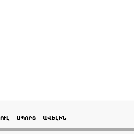
ՈՒԼ
ՍՊՈՐՏ
ԱՎԵԼԻՆ