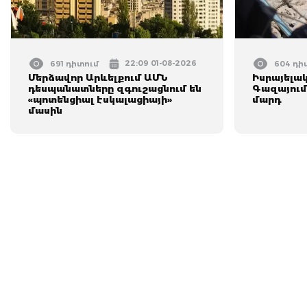
22:09 01-08-2026
691 դիտում
604 դի
Մերձավոր Արևելքում ԱՄՆ
Իսրայելա
դեսպանատները զգուշացնում են
Գազայում
«պոտենցիալ էսկալացիայի»
մարդ
մասին