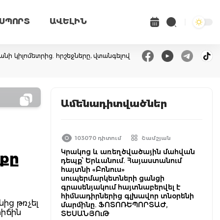
ՍՊՈՐՏ
ԱՎԵԼԻՆ
անի կիլոմետրից. հրշեջները, վտանգելով
Ամենադիտվածներ
103070 դիտում
Շամշյան
Կրակոց և առեղծվածային մահվան
չքը
դեպք՝ Երևանում. Հայաստանում
հայտնի «Բոնուս»
սուպերմարկետների ցանցի
գրասենյակում հայտնաբերվել է
հիմնադիրներից գլխավոր տնօրենի
նից թռչել
մարմինը. ՖՈՏՈՌԵՊՈՐՏԱԺ,
րիճին
ՏԵՍԱՆՅՈւԹ