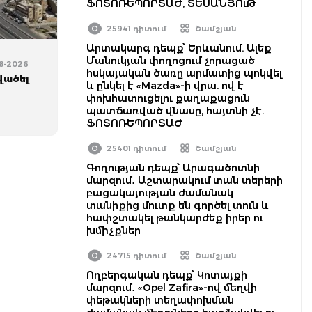
ՖՈՏՈՌԵՊՈՐՏԱԺ, ՏԵՍԱՆՅՈւԹ
25941 դիտում
Շամշյան
Արտակարգ դեպք՝ Երևանում. Ալեք
Մանուկյան փողոցում չորացած
08-2026
հսկայական ծառը արմատից պոկվել
վածել
և ընկել է «Mazda»-ի վրա. ով է
փոխհատուցելու քաղաքացուն
պատճառված վնասը, հայտնի չէ.
ՖՈՏՈՌԵՊՈՐՏԱԺ
25401 դիտում
Շամշյան
Գողության դեպք՝ Արագածոտնի
մարզում․ Աշտարակում տան տերերի
բացակայության ժամանակ
տանիքից մուտք են գործել տուն և
հափշտակել թանկարժեք իրեր ու
խմիչքներ
24715 դիտում
Շամշյան
Ողբերգական դեպք՝ Կոտայքի
մարզում․ «Opel Zafira»-ով մեղվի
փեթակների տեղափոխման