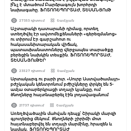
ի՞նչ է մտածում Բարձրագույն խորհրդի
նախագահը. ՖՈՏՈՌԵՊՈՐՏԱԺ, ՏԵՍԱՆՅՈւԹ
27353 դիտում
Շամշյան
Աշտարակի դատարանի դիմաց, որտեղ
ստեղծվել էր ավտոմեքենաների «գերեզմանոց»
ու տիրում էր գարշահոտ ու
հակասանիտարական վիճակ,
պատասխանատուները վերջապես տարածքը
բերեցին նախկին տեսքին. ՖՈՏՈՌԵՊՈՐՏԱԺ,
ՏԵՍԱՆՅՈւԹԵՐ
23527 դիտում
Շամշյան
Արտակարգ ու բարի լուր. «Սուրբ Աստվածամայր»
բժշկական կենտրոնում բժիշկները փրկել են 5-
ամյա օտարերկրացի տղայի կյանքը, ում
ծնողները հայտնաբերել էին լողավազանում
21737 դիտում
Շամշյան
Առեղծվածային մահվան դեպք՝ Շիրակի մարզի
գյուղերից մեկում․ ծնողների շիրիմի մոտ
հայտնաբերվել են տղայի մարմինը, հրազեն և
նամակ․ ՖՈՏՈՌԵՊՈՐՏԱԺ