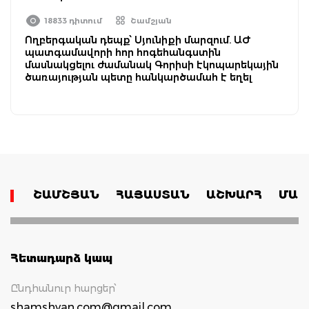
18833 դիտում
Շամշյան
Ողբերգական դեպք՝ Սյունիքի մարզում. ԱԺ
պատգամավորի հոր հոգեհանգստին
մասնակցելու ժամանակ Գորիսի էկոպարեկային
ծառայության պետը հանկարծամահ է եղել
ՇԱՄՇՅԱՆ
ՀԱՅԱՍՏԱՆ
ԱՇԽԱՐՀ
ՄԱՄ
Հետադարձ կապ
Ընդհանուր հարցեր՝
shamshyan.com@gmail.com