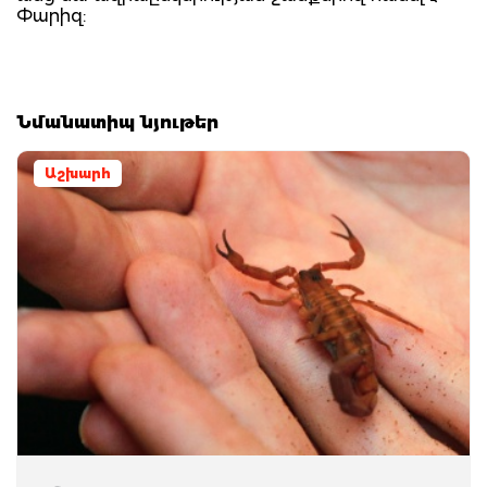
Փարիզ:
Նմանատիպ նյութեր
Աշխարհ