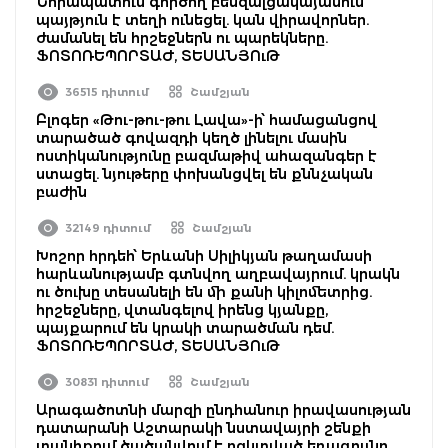
Նորապատում գործող բենզալցակայանում
պայթյուն է տեղի ունեցել. կան վիրավորներ.
ժամանել են հրշեջներն ու պարեկները.
ՖՈՏՈՌԵՊՈՐՏԱԺ, ՏԵՍԱՆՅՈւԹ
36515 դիտում
Շամշյան
Բլոգեր «Թու-թու-թու Լավա»-ի՝ համացանցով
տարածած գովազդի կեղծ լինելու մասին
ոստիկանությունը բազմաթիվ ահազանգեր է
ստացել. նյութերը փոխանցվել են քննչական
բաժին
32149 դիտում
Շամշյան
Խոշոր հրդեհ՝ Երևանի Սիլիկյան թաղամասի
հարևանությամբ գտնվող աղբավայրում. կրակն
ու ծուխը տեսանելի են մի քանի կիլոմետրից.
հրշեջները, վտանգելով իրենց կյանքը,
պայքարում են կրակի տարածման դեմ.
ՖՈՏՈՌԵՊՈՐՏԱԺ, ՏԵՍԱՆՅՈւԹ
30831 դիտում
Շամշյան
Արագածոտնի մարզի ընդհանուր իրավասության
դատարանի Աշտարակի նստավայրի շենքի
տանիքում ծածանվում է բզկտված եռագույնը․