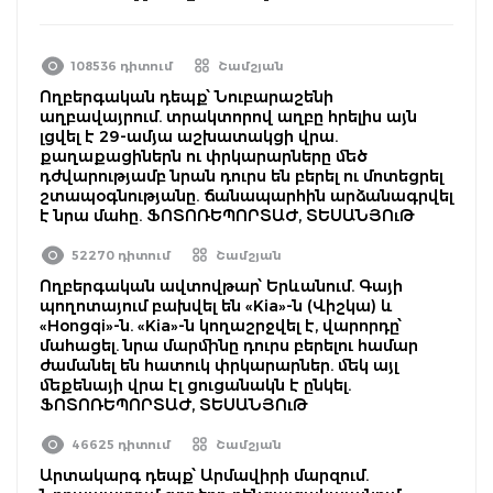
108536 դիտում
Շամշյան
Ողբերգական դեպք՝ Նուբարաշենի
աղբավայրում. տրակտորով աղբը հրելիս այն
լցվել է 29-ամյա աշխատակցի վրա.
քաղաքացիներն ու փրկարարները մեծ
դժվարությամբ նրան դուրս են բերել ու մոտեցրել
շտապօգնությանը. ճանապարհին արձանագրվել
է նրա մահը. ՖՈՏՈՌԵՊՈՐՏԱԺ, ՏԵՍԱՆՅՈւԹ
52270 դիտում
Շամշյան
Ողբերգական ավտովթար՝ Երևանում. Գայի
պողոտայում բախվել են «Kia»-ն (Վիշկա) և
«Hongqi»-ն. «Kia»-ն կողաշրջվել է, վարորդը՝
մահացել. նրա մարմինը դուրս բերելու համար
ժամանել են հատուկ փրկարարներ. մեկ այլ
մեքենայի վրա էլ ցուցանակն է ընկել.
ՖՈՏՈՌԵՊՈՐՏԱԺ, ՏԵՍԱՆՅՈւԹ
46625 դիտում
Շամշյան
Արտակարգ դեպք՝ Արմավիրի մարզում.