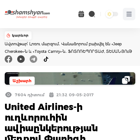
Open 
կարևոր
Ավտովթար՝ Լոռու մարզում․ Վանաձորում բախվել են «Jeep
Cherokee»-ն և «Toyota Camry»-ն․ ՖՈՏՈՌԵՊՈՐՏԱԺ, ՏԵՍԱՆՅՈւԹ
Աշխարհ
7604 դիտում
21:32 09-05-2017
United Airlines-ի
ուղևորուհին
ավիաընկերության
մեղքով Փարիզի