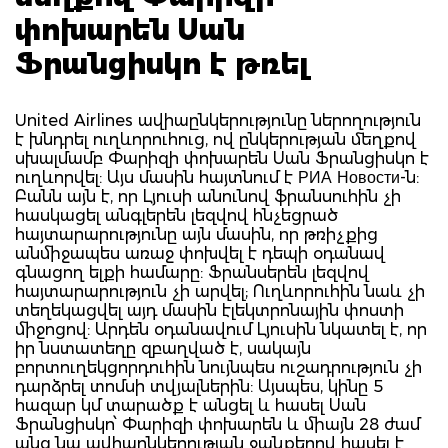
փոխարեն Սան
Ֆրանցիսկո է թռել
United Airlines ավիաընկերությունը ներողություն
է խնդրել ուղևորուհուց, ով ընկերության մեղքով
սխալմամբ Փարիզի փոխարեն Սան Ֆրանցիսկո է
ուղևորվել: Այս մասին հայտնում է РИА Новости-ն:
Բանն այն է, որ Լյուսի անունով ֆրանսուհին չի
հասկացել անգլերեն լեզվով հնչեցրած
հայտարարությունը այն մասին, որ թռիչքից
անմիջապես առաջ փոխվել է դեպի օդանավ
գնացող ելքի համարը: Ֆրանսերեն լեզվով
հայտարարություն չի արվել; Ուղևորուհին նաև չի
տեղեկացվել այդ մասին էլեկտրոնային փոստի
միջոցով: Արդեն օդանավում Լյուսին նկատել է, որ
իր նստատեղը զբաղված է, սակայն
բորտուղեկցորդուհին նույնպես ուշադրություն չի
դարձրել տոմսի տվյալներին: Այսպես, կինը 5
հազար կմ տարածք է անցել և հասել Սան
Ֆրանցիսկո՝ Փարիզի փոխարեն և միայն 28 ժամ
անց նա ավիաընկերության ջանքերով հասել է