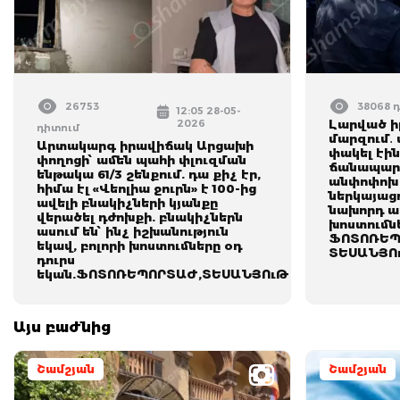
26753
38068 
12:05 28-05-
2026
Լարված ի
դիտում
մարզում․
Արտակարգ իրավիճակ Արցախի
փակել էի
փողոցի՝ ամեն պահի փլուզման
ճանապար
ենթակա 61/3 շենքում. դա քիչ էր,
անփոփոխ 
հիմա էլ «Վեոլիա ջուրն» է 100-ից
ներկայացո
ավելի բնակիչների կյանքը
նախորդ ա
վերածել դժոխքի. բնակիչներն
խոստումնե
ասում են՝ ինչ իշխանություն
ՖՈՏՈՌԵՊ
եկավ, բոլորի խոստումները օդ
ՏԵՍԱՆՅՈ
դուրս
եկան.ՖՈՏՈՌԵՊՈՐՏԱԺ,ՏԵՍԱՆՅՈւԹ
Այս բաժնից
Շամշյան
Շամշյան