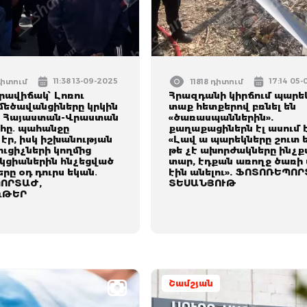
11:38 13-09-2025
17:14 05
դիտում
11818 դիտում
րավիճակ՝ Լոռու
Հրազդանի կիրճում պարե
 մեծավանցիները կրկին
տաք հետքերով բռնել են
ն Հայաստան-Վրաստան
«ծառասպաններին».
հը․ պահանջը
քաղաքացիներն էլ ասում է
էր, իսկ իշխանության
«Լավ ա պարեկները շուտ 
ւցիչների կողմից
թե չէ ախորժակները ինչք
կցիաներին հնչեցված
տար, էդքան առողջ ծառի
րը օդ դուրս եկան․
էին անելու». ՖՈՏՈՌԵՊՈՐ
ՈՐՏԱԺ,
ՏԵՍԱՆՅՈՒԹ
ւԹԵՐ
Շամշյան