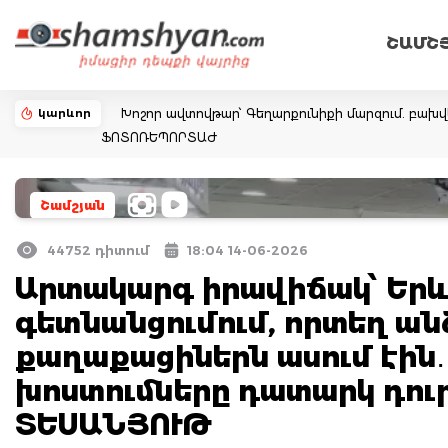
ՇԱՄՇ
կարևոր
Խոշոր ավտովթար՝ Գեղարքունիքի մարզում. բախվել ե
ՖՈՏՈՌԵՊՈՐՏԱԺ
Շամշյան
44752 դիտում
18:04 14-06-2026
Արտակարգ իրավիճակ՝ Երևա
գետնանցումում, որտեղ անձ
քաղաքացիներն ասում էին
խոստումները դատարկ դու
ՏԵՍԱՆՅՈՒԹ