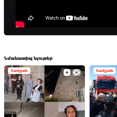
Նմանատիպ նյութեր
Շամշյան
Շամշյան