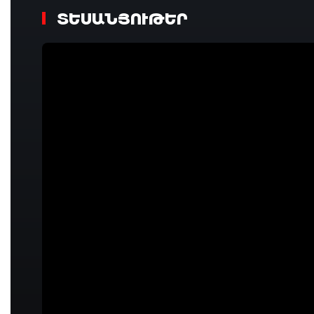
ՏԵՍԱՆՅՈՒԹԵՐ