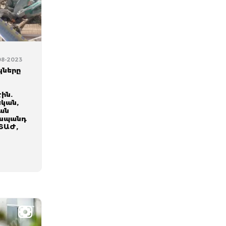
-08-2023
կները
ին.
եկան,
ան
 սպանդ
ՏԱԺ,