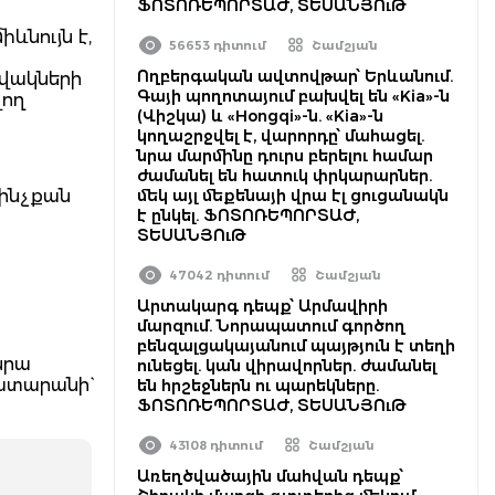
ՖՈՏՈՌԵՊՈՐՏԱԺ, ՏԵՍԱՆՅՈւԹ
ևնույն է,
56653 դիտում
Շամշյան
Ողբերգական ավտովթար՝ Երևանում.
ովակների
Գայի պողոտայում բախվել են «Kia»-ն
վող
(Վիշկա) և «Hongqi»-ն. «Kia»-ն
կողաշրջվել է, վարորդը՝ մահացել.
նրա մարմինը դուրս բերելու համար
ժամանել են հատուկ փրկարարներ.
 ինչքան
մեկ այլ մեքենայի վրա էլ ցուցանակն
է ընկել. ՖՈՏՈՌԵՊՈՐՏԱԺ,
ՏԵՍԱՆՅՈւԹ
47042 դիտում
Շամշյան
Արտակարգ դեպք՝ Արմավիրի
մարզում. Նորապատում գործող
բենզալցակայանում պայթյուն է տեղի
նրա
ունեցել. կան վիրավորներ. ժամանել
ատարանի`
են հրշեջներն ու պարեկները.
ՖՈՏՈՌԵՊՈՐՏԱԺ, ՏԵՍԱՆՅՈւԹ
43108 դիտում
Շամշյան
Առեղծվածային մահվան դեպք՝