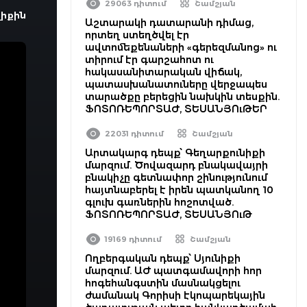
29063 դիտում
Շամշյան
իքին
Աշտարակի դատարանի դիմաց,
որտեղ ստեղծվել էր
ավտոմեքենաների «գերեզմանոց» ու
տիրում էր գարշահոտ ու
հակասանիտարական վիճակ,
պատասխանատուները վերջապես
տարածքը բերեցին նախկին տեսքին.
ՖՈՏՈՌԵՊՈՐՏԱԺ, ՏԵՍԱՆՅՈւԹԵՐ
22031 դիտում
Շամշյան
Արտակարգ դեպք՝ Գեղարքունիքի
մարզում. Ծովազարդ բնակավայրի
բնակիչը գետնափոր շինությունում
հայտնաբերել է իրեն պատկանող 10
գլուխ գառներին հոշոտված.
ՖՈՏՈՌԵՊՈՐՏԱԺ, ՏԵՍԱՆՅՈւԹ
19169 դիտում
Շամշյան
Ողբերգական դեպք՝ Սյունիքի
մարզում. ԱԺ պատգամավորի հոր
հոգեհանգստին մասնակցելու
ժամանակ Գորիսի էկոպարեկային