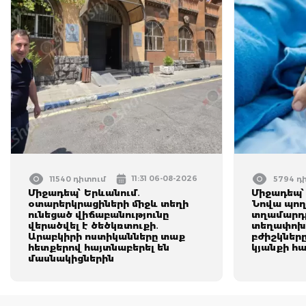
11:31 06-08-2026
11540 դիտում
5794 դ
Միջադեպ՝ Երևանում․
Միջադեպ՝
օտարերկրացիների միջև տեղի
Նովա պող
ունեցած վիճաբանությունը
տղամարդը
վերածվել է ծեծկռտուքի․
տեղափոխվ
Արաբկիրի ոստիկանները տաք
բժիշկները
հետքերով հայտնաբերել են
կյանքի հ
մասնակիցներին