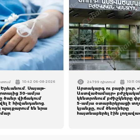
10:42 06-08-2026
10:11 
իտում
24799 դիտում
 Երևանում․ Սայաթ-
Արտակարգ ու բարի լուր. «
ոտայից 30-ամյա
Աստվածամայր» բժշկակա
 ծանր վիճակում
կենտրոնում բժիշկները փր
ել է հիվանդանոց․
5-ամյա օտարերկրացի տղ
 պայքարում են նրա
կյանքը, ում ծնողները
ամար
հայտնաբերել էին լողավա