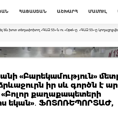
ՅԱՆ
ՀԱՅԱՍՏԱՆ
ԱՇԽԱՐՀ
ՄԱՄՈՒԼ
ն խոտ տեղափոխող «ԳԱԶ 53»-ն ու «Opel»-ը. «ԳԱԶ 53»-ը կողաշրջվել է,
նի «Բարեկամություն» մետ
րևաջուրն իր սև գործն է ար
․ «Բոլոր քաղաքապետերի
րս եկան»․ ՖՈՏՈՌԵՊՈՐՏԱԺ,