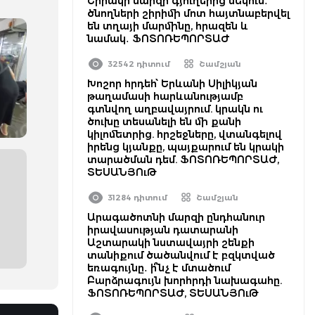
Շիրակի մարզի գյուղերից մեկում․
ծնողների շիրիմի մոտ հայտնաբերվել
են տղայի մարմինը, հրազեն և
նամակ․ ՖՈՏՈՌԵՊՈՐՏԱԺ
32542 դիտում
Շամշյան
Խոշոր հրդեհ՝ Երևանի Սիլիկյան
թաղամասի հարևանությամբ
գտնվող աղբավայրում. կրակն ու
ծուխը տեսանելի են մի քանի
կիլոմետրից. հրշեջները, վտանգելով
իրենց կյանքը, պայքարում են կրակի
տարածման դեմ. ՖՈՏՈՌԵՊՈՐՏԱԺ,
ՏԵՍԱՆՅՈւԹ
31284 դիտում
Շամշյան
Արագածոտնի մարզի ընդհանուր
իրավասության դատարանի
Աշտարակի նստավայրի շենքի
տանիքում ծածանվում է բզկտված
եռագույնը․ ի՞նչ է մտածում
Բարձրագույն խորհրդի նախագահը.
ՖՈՏՈՌԵՊՈՐՏԱԺ, ՏԵՍԱՆՅՈւԹ