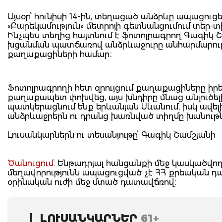
Այսօր՝ հունիսի 14-ին, տեղացած անձրևը ապացուցե
«Բարեկամություն» մետրոյի գետնանցումում տեր-
Ինչպես տեղից հայտնում է ֆոտոլրագրող Գագիկ 
խցանման պատճառով անձրևաջուրը անհարմարությ
քաղաքացիների համար։
Ֆոտոլրագրողի հետ զրույցում քաղաքացիները իրեն
քաղաքապետ փոխվեց, այս խնդիրը մնաց անլուծելի։
պատկերացնում ենք երևանյան Սևանում, իսկ ավելի 
անձրևաջրերն ու դրանց խառնված տիղմը խանութն
Լուսանկարներն ու տեսանյութը՝ Գագիկ Շամշյանի
Ծանուցում.
Ենթադրյալ հանցանքի մեջ կասկածվողը
մեղավորությունն ապացուցված չէ ՀՀ քրեական 
օրինական ուժի մեջ մտած դատավճռով։
ԼՈՒՍԱՆԿԱՐՆԵՐ
61+