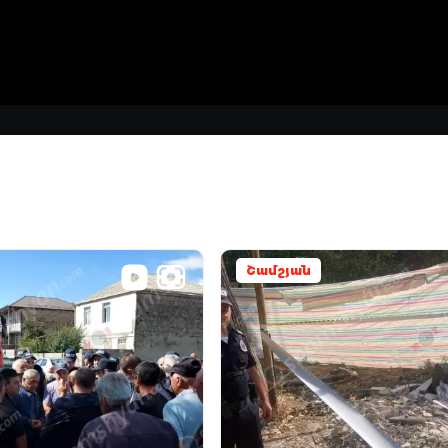
Շամշյան