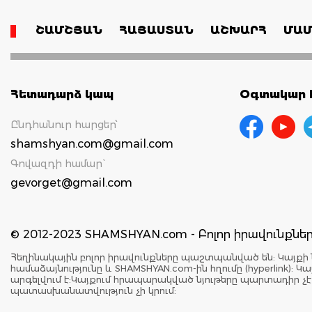
ՇԱՄՇՅԱՆ
ՀԱՅԱՍՏԱՆ
ԱՇԽԱՐՀ
ՄԱՄ
Հետադարձ կապ
Օգտակար հ
Ընդհանուր հարցեր՝
shamshyan.com@gmail.com
Գովազդի համար`
gevorget@gmail.com
© 2012-2023 SHAMSHYAN.com - Բոլոր իրավունքն
Հեղինակային բոլոր իրավունքները պաշտպանված են: Կայքի 
համաձայնությունը և SHAMSHYAN.com-ին հղումը (hyperlink)
արգելվում է:Կայքում հրապարակված նյութերը պարտադիր չ
պատասխանատվություն չի կրում: