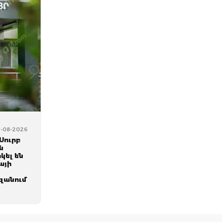
06-08-2026
Սուրբ
ն
կել են
այի
զանում