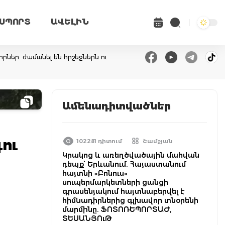
ՍՊՈՐՏ
ԱՎԵԼԻՆ
րներ. ժամանել են հրշեջներն ու
Ամենադիտվածներ
ու
102281 դիտում
Շամշյան
Կրակոց և առեղծվածային մահվան
դեպք՝ Երևանում. Հայաստանում
հայտնի «Բոնուս»
սուպերմարկետների ցանցի
գրասենյակում հայտնաբերվել է
հիմնադիրներից գլխավոր տնօրենի
մարմինը. ՖՈՏՈՌԵՊՈՐՏԱԺ,
ՏԵՍԱՆՅՈւԹ