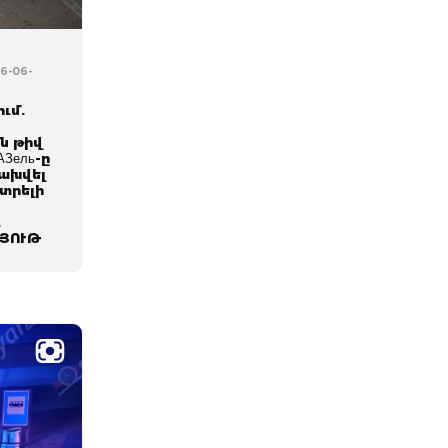
6-06-
ւմ.
ն թիվ
Зель-ը
բախվել
տրելի
.
ՅՈՒԹ