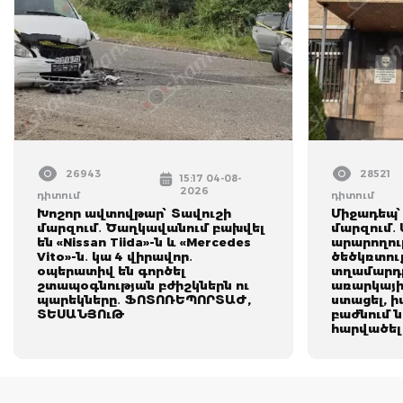
26943
28521
15:17 04-08-
2026
դիտում
դիտում
Խոշոր ավտովթար՝ Տավուշի
Միջադեպ՝
մարզում․ Ծաղկավանում բախվել
մարզում․
են «Nissan Tiida»-ն և «Mercedes
արարողութ
Vito»-ն․ կա 4 վիրավոր․
ծեծկռտուք
օպերատիվ են գործել
տղամարդը
շտապօգնության բժիշկներն ու
առարկայի
պարեկները․ ՖՈՏՈՌԵՊՈՐՏԱԺ,
ստացել, ի
ՏԵՍԱՆՅՈւԹ
բաժնում ն
հարվածել 