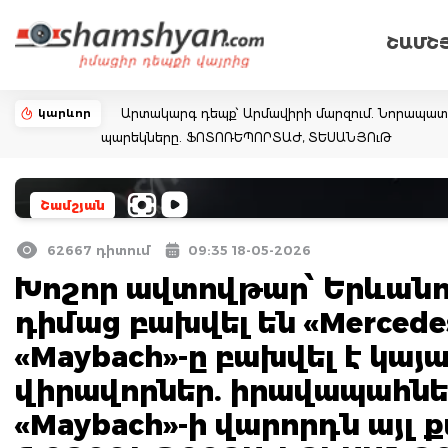
ՇԱՄՇ
կարևոր
Արտակարգ դեպք՝ Արմավիրի մարզում. Նորապատում
պարեկները. ՖՈՏՈՌԵՊՈՐՏԱԺ, ՏԵՍԱՆՅՈւԹ
Շամշյան
62667 դիտում
09:35 18-05-2026
Խոշոր ավտովթար՝ Երևանո
դիմաց բախվել են «Mercedes
«Maybach»-ը բախվել է կայա
վիրավորներ. իրավապահներ
«Maybach»-ի վարորդն այլ 