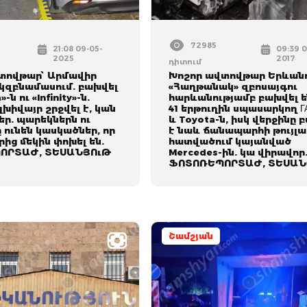
72985
21:08 09-05-
09:39 0
2025
2017
դիտում
տովթար՝ Արմավիր
Խոշոր ավտովթար Երևանո
կզբնամասում. բախվել
«Հաղթանակ» զբոսայգու
-ն ու «Infinity»-ն.
հարևանությամբ բախվել ե
լխիվայր շրջվել է, կան
41 երթուղին սպասարկող ГА
ր. պարեկներն ու
և Toyota-ն, իսկ վերջինը 
 ունեն կասկածներ, որ
է նաև ճանապարհի թույլա
ից մեկին փոխել են.
հատվածում կայանված
ՈՐՏԱԺ, ՏԵՍԱՆՅՈւԹ
Mercedes-ին. կա վիրավոր
ՖՈՏՈՌԵՊՈՐՏԱԺ, ՏԵՍԱՆ
Շամշյան