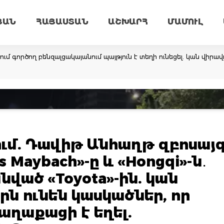
ՅԱՆ
ՀԱՅԱՍՏԱՆ
ԱՇԽԱՐՀ
ՄԱՄՈՒԼ
 գործող բենզալցակայանում պայթյուն է տեղի ունեցել. կան վիրավո
ւմ. Դավիթ Անհաղթ զբոսայգ
 Maybach»-ը և «Hongqi»-ն․
նված «Toyota»-ին. կան
ն ունեն կասկածներ, որ
քաղաքացի է եղել.