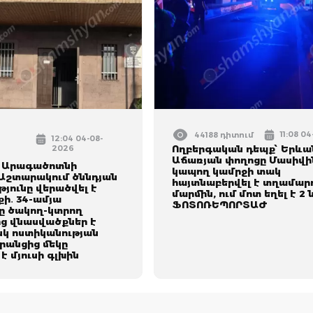
11:08 0
44188 դիտում
12:04 04-08-
2026
Ողբերգական դեպք՝ Երևան
Աճառյան փողոցը Մասիվի
 Արագածոտնի
կապող կամրջի տակ
 Աշտարակում ծննդյան
հայտնաբերվել է տղամար
յունը վերածվել է
մարմին, ում մոտ եղել է 2
ի․ 34-ամյա
ՖՈՏՈՌԵՊՈՐՏԱԺ
 ծակող-կտրող
ց վնասվածքներ է
սկ ոստիկանության
րանցից մեկը
է մյուսի գլխին