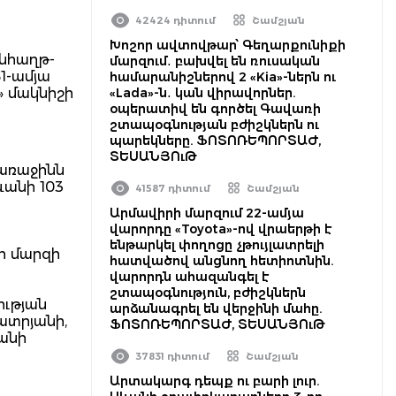
42424 դիտում
Շամշյան
Խոշոր ավտովթար՝ Գեղարքունիքի
Անհաղթ-
մարզում․ բախվել են ռուսական
1-ամյա
համարանիշներով 2 «Kia»-ներն ու
» մակնիշի
«Lada»-ն․ կան վիրավորներ.
օպերատիվ են գործել Գավառի
շտապօգնության բժիշկներն ու
պարեկները. ՖՈՏՈՌԵՊՈՐՏԱԺ,
ՏԵՍԱՆՅՈւԹ
 առաջինն
անի 103
41587 դիտում
Շամշյան
Արմավիրի մարզում 22-ամյա
վարորդը «Toyota»-ով վրաերթի է
ենթարկել փողոցը չթույլատրելի
ի մարզի
հատվածով անցնող հետիոտնին.
վարորդն ահազանգել է
շտապօգնություն, բժիշկներն
ության
արձանագրել են վերջինի մահը.
ատրյանի,
ՖՈՏՈՌԵՊՈՐՏԱԺ, ՏԵՍԱՆՅՈւԹ
անի
37831 դիտում
Շամշյան
Արտակարգ դեպք ու բարի լուր.