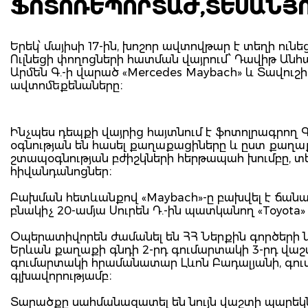
ՖՈՏՈՌԵՊՈՐՏԱԺ,ՏԵՍԱՆՅ
Երեկ՝ մայիսի 17-ին, խոշոր ավտովթար է տեղի ուն
Ուլնեցի փողոցների հատման վայրում՝ Դավիթ Անհա
Արմեն Գ.-ի վարած «Mercedes Maybach» և Տավուշի
ավտոմեքենաները։
Ինչպես դեպքի վայրից հայտնում է ֆոտոլրագրող 
օգնության են հասել քաղաքացիները և ըստ քաղ
շտապօգնության բժիշկների հերթապահ խումբը,
հիվանդանոցներ։
Բախման հետևանքով «Maybach»-ը բախվել է ճանա
բնակիչ 20-ամյա Սուրեն Դ.-ին պատկանող «Toyota
Օպերատիվորեն ժամանել են ՀՀ Ներքին գործերի 
Երևան քաղաքի գնդի 2-րդ գումարտակի 3-րդ վա
գումարտակի հրամանատար Լևոն Բադալյանի, գո
գլխավորությամբ։
Տարածքը սահմանազատել են նույն վաշտի պարեկն