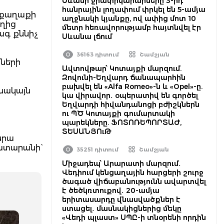
Սևանի ջրափրկարարները 3-րդ
հանրային լողափում փրկել են 5-ամյա
 քաղաքի
աղջնակի կյանքը, ով ափից մոտ 10
եղից
մետր հեռավորությամբ հայտնվել էր
ագ քննիչ
Սևանա լճում
36163 դիտում
Շամշյան
րների
Ավտովթար՝ Կոտայքի մարզում.
Զովունի-Եղվարդ ճանապարհին
բախվել են «Alfa Romeo»-ն և «Opel»-ը.
 սակայն
կա վիրավոր․ օպերատիվ են գործել
Եղվարդի հիվանդանոցի բժիշկներն
ու ՊԾ Կոտայքի գումարտակի
պարեկները. ՖՈՏՈՌԵՊՈՐՏԱԺ,
ՏԵՍԱՆՅՈւԹ
նրա
ատարանի`
35251 դիտում
Շամշյան
Միջադեպ՝ Արարատի մարզում․
Վեդիում կենցաղային հարցերի շուրջ
ծագած վիճաբանությունն ավարտվել
է ծեծկռտուքով․ 20-ամյա
երիտասարդը վնասվածքներ է
ստացել․ մասնակիցներից մեկը
«Վեդի պլաստ» ՍՊԸ-ի տնօրենի որդին