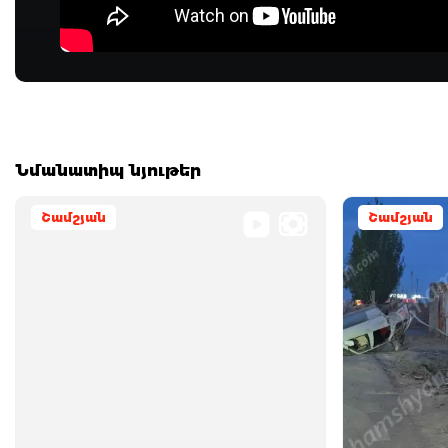
Նմանատիպ նյութեր
Շամշյան
Շամշյան