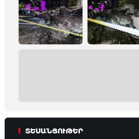
ՏԵՍԱՆՅՈՒԹԵՐ