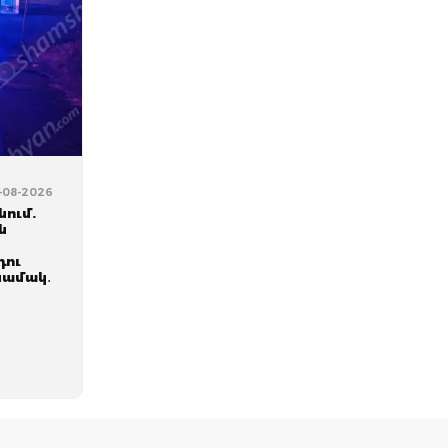
4-08-2026
ում.
ն
դու
 նամակ․