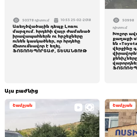
10:53 25-02-2018
50378 դիտում
50998
Առեղծվածային դեպք Լոռու
դիտում
մարզում. հրդեհի վայր ժամանած
Խոշոր ավ
իրավապահներն ու հրշեջները
քաղաքի ս
ունեն կասկածներ, որ հրդեհը
են «Toyota»
միտումնավոր է եղել.
վերջինը գ
ՖՈՏՈՌԵՊՈՐՏԱԺ, ՏԵՍԱՆՅՈՒԹ
վիրավորնե
քննիչները
վարորդներ
ՖՈՏՈՌԵՊ
Այս բաժնից
Շամշյան
Շամշյան