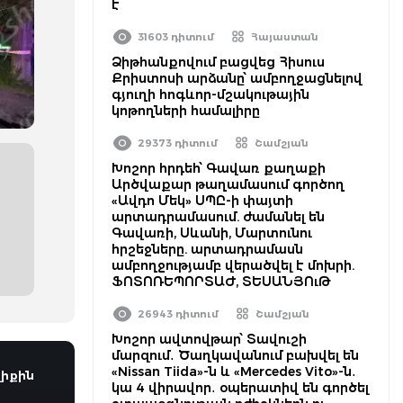
է
31603 դիտում
Հայաստան
Ձիթհանքովում բացվեց Հիսուս
Քրիստոսի արձանը՝ ամբողջացնելով
գյուղի հոգևոր-մշակութային
կոթողների համալիրը
29373 դիտում
Շամշյան
Խոշոր հրդեհ՝ Գավառ քաղաքի
Արծվաքար թաղամասում գործող
«Ավդո Մեկ» ՍՊԸ-ի փայտի
արտադրամասում. ժամանել են
Գավառի, Սևանի, Մարտունու
հրշեջները. արտադրամասն
ամբողջությամբ վերածվել է մոխրի.
ՖՈՏՈՌԵՊՈՐՏԱԺ, ՏԵՍԱՆՅՈւԹ
26943 դիտում
Շամշյան
Խոշոր ավտովթար՝ Տավուշի
մարզում․ Ծաղկավանում բախվել են
«Nissan Tiida»-ն և «Mercedes Vito»-ն․
իքին
կա 4 վիրավոր․ օպերատիվ են գործել