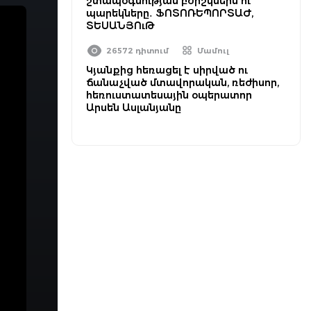
շտապօգնության բժիշկներն ու
պարեկները․ ՖՈՏՈՌԵՊՈՐՏԱԺ,
ՏԵՍԱՆՅՈւԹ
26572 դիտում
Մամուլ
Կյանքից հեռացել է սիրված ու
ճանաչված մտավորական, ռեժիսոր,
հեռուստատեսային օպերատոր
Արսեն Ասլանյանը