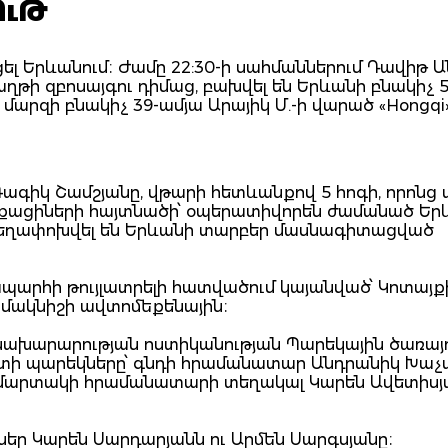
ՈւԹ
եցել Երևանում։ Ժամը 22:30-ի սահմաններում Դավիթ 
ղթի զբոսայգու դիմաց, բախվել են Երևանի բնակիչ 5
 մարզի բնակիչ 39-ամյա Արայիկ Մ.-ի վարած «Hongqi
Գագիկ Շամշյանը, վթարի հետևանքով 5 հոգի, որոնց
աքացիների հայտնածի՝ օպերատիվորեն ժամանած Երև
 տեղափոխվել են Երևանի տարբեր մասնագիտացված
պարհի թույլատրելի հատվածում կայանված՝ Կոտայք
» մակնիշի ավտոմեքենային։
նախարարության ոստիկանության Պարեկային ծառայ
շտի պարեկները՝ գնդի հրամանատար Անդրանիկ Խաչ
ւմարտակի հրամանատարի տեղակալ Կարեն Ավետիսյ
եր Կարեն Սարդարյանն ու Արմեն Սարգսյանը։