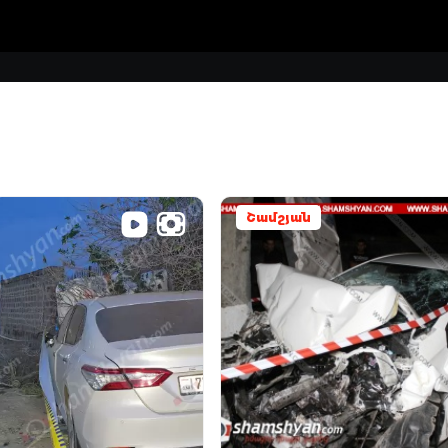
Շամշյան