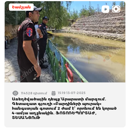
Շամշյան
15:19 13-07-2025
114528 դիտում
Առեղծվածային դեպք` Արարատի մարզում.
Գետազատ գյուղի «Բարդիների պուրակ»
հանգստյան գոտում 2 ժամ է՝ որոնում են կորած
4-ամյա աղջնակին. ՖՈՏՈՌԵՊՈՐՏԱԺ,
ՏԵՍԱՆՅՈւԹ