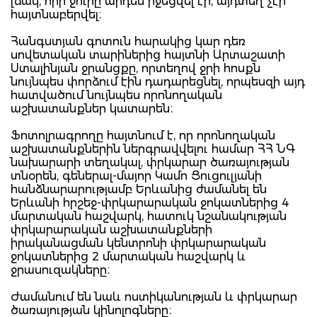
լճակ, որի ջուրը արդեն իջեցվել էր, այդտեղ չէր
հայտնաբերվել։
Հանգստյան գոտուն հարակից կար դեռ
սովետական տարիներից հայտնի Արտաշատի
Ստալինյան ջրանցքը, որտեղով ջրի հոսքն
նույնպես փորձում էին դադարեցնել, որպեսզի այդ
հատվածում նույնպես որոնողական
աշխատանքներ կատարեն։
Ֆոտոլրագրողը հայտնում է, որ որոնողական
աշխատանքներին ներգրավվելու համար ՀՀ ՆԳ
նախարարի տեղակալ, փրկարար ծառայության
տնօրեն, գեներալ-մայոր Կամո Ցուցուլյանի
հանձնարարությամբ Երևանից ժամանել են
Երևանի հրշեջ-փրկարարական ջոկատներից 4
մարտական հաշվարկ, հատուկ նշանակության
փրկարարական աշխատանքների
իրականացման կենտրոնի փրկարարական
ջոկատներից 2 մարտական հաշվարկ և
ջրասուզակները։
Ժամանում են նաև ոստիկանության և փրկարար
ծառայության կինոլոգները։