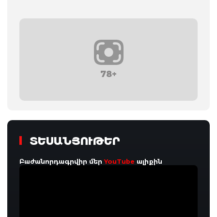
78+
ՏԵՍԱՆՅՈՒԹԵՐ
Բաժանորդագրվիր մեր
YouTube
ալիքին