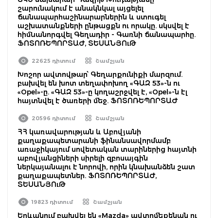
շարունակում է անակնկալ այցելել
ճանապարհաշինարարներին և ստուգել
աշխատանքների ընթացքն ու որակը. սկսվել է
հիմնանորգվել Գեղադիր - Գառնի ճանապարհը.
ՖՈՏՈՌԵՊՈՐՏԱԺ, ՏԵՍԱՆՅՈւԹ
22625 դիտում
Շամշյան
Խոշոր ավտովթար՝ Գեղարքունիքի մարզում.
բախվել են խոտ տեղափոխող «ԳԱԶ 53»-ն ու
«Opel»-ը. «ԳԱԶ 53»-ը կողաշրջվել է, «Opel»-ն էլ
հայտնվել է ծառերի մեջ. ՖՈՏՈՌԵՊՈՐՏԱԺ
20596 դիտում
Շամշյան
ՀՀ կառավարության և Աբովյանի
քաղաքապետարանի ֆինանսավորմամբ
առաջիկայում սովետական տարիներից հայտնի
աբովյանցիների սիրելի զբոսայգին
ներկայանալու է նորովի, որին կնախանձեն շատ
քաղաքապետներ. ՖՈՏՈՌԵՊՈՐՏԱԺ,
ՏԵՍԱՆՅՈւԹ
19823 դիտում
Շամշյան
Երևանում բախվել են «Mazda» ավտոմեքենան ու