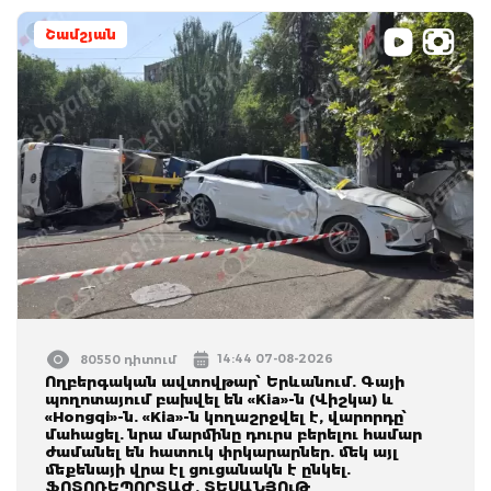
Շամշյան
14:44 07-08-2026
80550 դիտում
Ողբերգական ավտովթար՝ Երևանում. Գայի
պողոտայում բախվել են «Kia»-ն (Վիշկա) և
«Hongqi»-ն. «Kia»-ն կողաշրջվել է, վարորդը՝
մահացել. նրա մարմինը դուրս բերելու համար
ժամանել են հատուկ փրկարարներ. մեկ այլ
մեքենայի վրա էլ ցուցանակն է ընկել.
ՖՈՏՈՌԵՊՈՐՏԱԺ, ՏԵՍԱՆՅՈւԹ