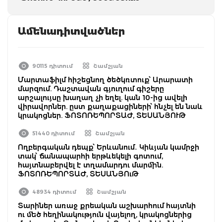
Ամենադիտվածներ
90115 դիտում
Շամշյան
Մարտաֆիլմ հիշեցնող ծեծկռտուք՝ Արարատի
մարզում. Դաշտավան գյուղում գիշերը
արշալույսը խաղաղ չի եղել. կան 10-ից ավելի
վիրավորներ. ըստ քաղաքացիների՝ հնչել են նաև
կրակոցներ. ՖՈՏՈՌԵՊՈՐՏԱԺ, ՏԵՍԱՆՅՈՒԹ
51440 դիտում
Շամշյան
Ողբերգական դեպք՝ Երևանում․ Կիևյան կամրջի
տակ՝ ճանապարհի երթևեկելի գոտում,
հայտնաբերվել է տղամարդու մարմին.
ՖՈՏՈՌԵՊՈՐՏԱԺ, ՏԵՍԱՆՅՈւԹ
48934 դիտում
Շամշյան
Տարիներ առաջ քրեական աշխարհում հայտնի
ու մեծ հեղինակություն վայելող, կրակոցներից