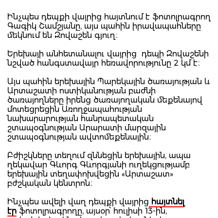
Ինչպես դեպքի վայրից հայտնում է ֆոտոլրագրող
Գագիկ Շամշյանը, այս պահին իրավապահները
մեկնում են Զովաշեն գյուղ։
Երեխայի անհետանալու վայրից դեպի Զովաշենի
նշված հանգստավայր հեռավորությունը 2 կմ է։
Այս պահին երեխային Պարեկային ծառայության և
Արտաշատի ոստիկանության բաժնի
ծառայողները իրենց ծառայողական մեքենայով
մոտեցրեցին Առողջապահության
նախարարության հանրապետական
շտապօգնության Արարատի մարզային
շտապօգնության ավտոմեքենային։
Բժիշկները տեղում զննեցին երեխային, ապա
ղեկավար Գևորգ Գևորգյանի ուղեկցությամբ
երեխային տեղափոխվեցին «Արտաշատ»
բժշկական կենտրոն։
Ինչպես ավելի վաղ դեպքի վայրից
հայտնել
էր
ֆոտոլրագրողը, այսօր՝ հուլիսի 13-ին,