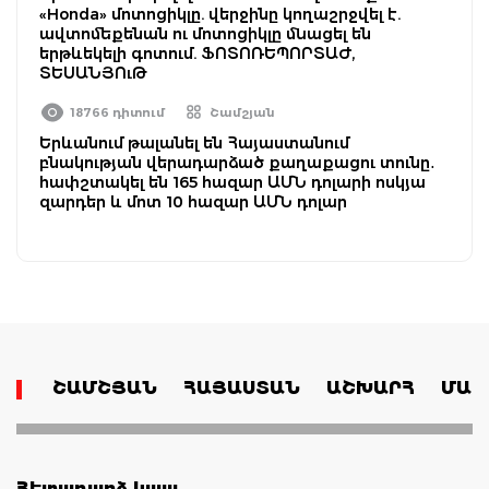
«Honda» մոտոցիկլը. վերջինը կողաշրջվել է.
ավտոմեքենան ու մոտոցիկլը մնացել են
երթևեկելի գոտում. ՖՈՏՈՌԵՊՈՐՏԱԺ,
ՏԵՍԱՆՅՈւԹ
18766 դիտում
Շամշյան
Երևանում թալանել են Հայաստանում
բնակության վերադարձած քաղաքացու տունը․
հափշտակել են 165 հազար ԱՄՆ դոլարի ոսկյա
զարդեր և մոտ 10 հազար ԱՄՆ դոլար
ՇԱՄՇՅԱՆ
ՀԱՅԱՍՏԱՆ
ԱՇԽԱՐՀ
ՄԱՄ
Հետադարձ կապ