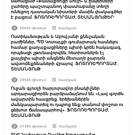
մահացած «Քանաքեռցի Տույի» և ընկերների
շահերը պաշտպանող փաստաբանը տեղի
ունեցող դատական նիստերի մասին փակագծեր
է բացում. ՖՈՏՈՌԵՊՈՐՏԱԺ, ՏԵՍԱՆՅՈւԹԵՐ
32545 դիտում
Շամշյան
Ոստիկանության և Աբովյանի քննչական
բաժիններ, ՊԾ Կոտայքի գումարտակ հասնելու
համար քաղաքացիները պիտի կրեն հակագազ,
որպեսզի չթունավորվեն, հետիոտներն էլ
քայլելիս պիտի անցնեն մետաղե ջարդոն
ավտոմեքենաների վրայով. ՖՈՏՈՌԵՊՈՐՏԱԺ,
ՏԵՍԱՆՅՈւԹ
29583 դիտում
Շամշյան
Ուջան գյուղի հարյուրավոր բնակիչներ
արդարացիորեն բարձրաձայնում են. «Լավ գործն
ավարտին հասցրեք. երեխաներին
մանկապարտեզ ու դպրոց ենք տանում փոշոտ ու
ցեխոտ ճանապարհով». ՖՈՏՈՌԵՊՈՐՏԱԺ,
ՏԵՍԱՆՅՈւԹ
27359 դիտում
Շամշյան
ՏԿԵ նախարար Դավիթ Խուդաթյանը