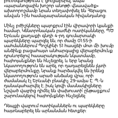
բուժօգնությունն է ցուցաբերել, ապա
«պարանոցային խոշոր անոթի վնասվածք»
ախտորոշմամբ նրան տեղափոխել են Հերացու
անվան 1-ին համալսարանական հիվանդանոց:
Մինչ բժիշկները պայոքրւմ էին վիրավորի կյանքի
համար, Կենտրոնական բաժնի ոստիկանները, ՊԾ
Երևան քաղաքի գնդի 4-րդ գումարտակի
պարեկները պարզել են, որ ժամը 01:55-ի
սահմաններում Պոշկինի 51 հասցեի մոտ մի խումբ
անձինք բացահայտ անհարգալից վերաբերմունք
դրսևորելով հասարակության նկատմամբ,
հայհոյանքներ են հնչեցրել, և երբ նրանց
նկատողություն են արել, որ դադարեցնեն լկտի
վերաբերմունքը, նրանք հարձակվել են իրենց
նկատողություն արած անձանց վրա, որի
ժամանակ էլ Երևանի բնակիչ 29-ամյա Է. Պ.-ն
դանակահարվել է, իսկ կռվի մասնակիցները
նշված վայրից դիմել են փախուստի՝ ընթացքում
շարունակելով հայհոյնքներ հնչեցնել:
Դեպքի վայրում ոստիկաններն ու պարեկները
հայտնաբերել են արնանման հետքեր: