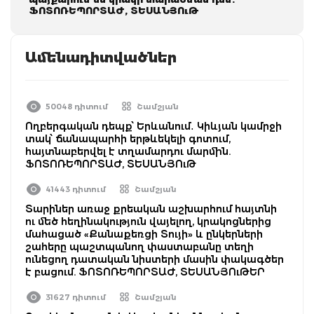
ՖՈՏՈՌԵՊՈՐՏԱԺ, ՏԵՍԱՆՅՈւԹ
Ամենադիտվածներ
50048 դիտում
Շամշյան
Ողբերգական դեպք՝ Երևանում․ Կիևյան կամրջի
տակ՝ ճանապարհի երթևեկելի գոտում,
հայտնաբերվել է տղամարդու մարմին.
ՖՈՏՈՌԵՊՈՐՏԱԺ, ՏԵՍԱՆՅՈւԹ
41443 դիտում
Շամշյան
Տարիներ առաջ քրեական աշխարհում հայտնի
ու մեծ հեղինակություն վայելող, կրակոցներից
մահացած «Քանաքեռցի Տույի» և ընկերների
շահերը պաշտպանող փաստաբանը տեղի
ունեցող դատական նիստերի մասին փակագծեր
է բացում. ՖՈՏՈՌԵՊՈՐՏԱԺ, ՏԵՍԱՆՅՈւԹԵՐ
31627 դիտում
Շամշյան