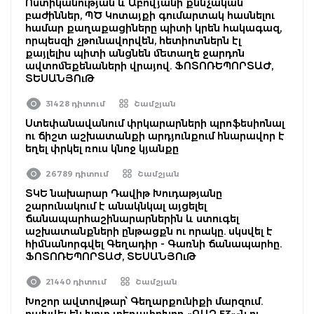
Ոստիկանության և Աբովյանի քննչական
բաժիններ, ՊԾ Կոտայքի գումարտակ հասնելու
համար քաղաքացիները պիտի կրեն հակագազ,
որպեսզի չթունավորվեն, հետիոտներն էլ
քայլելիս պիտի անցնեն մետաղե ջարդոն
ավտոմեքենաների վրայով. ՖՈՏՈՌԵՊՈՐՏԱԺ,
ՏԵՍԱՆՅՈւԹ
31428 դիտում
Շամշյան
Ստեփանավանում փրկարարների պրոֆեսիոնալ
ու ճիշտ աշխատանքի արդյունքում հնարավոր է
եղել փրկել ռուս կնոջ կյանքը
26789 դիտում
Շամշյան
ՏԿԵ նախարար Դավիթ Խուդաթյանը
շարունակում է անակնկալ այցելել
ճանապարհաշինարարներին և ստուգել
աշխատանքների ընթացքն ու որակը. սկսվել է
հիմնանորգվել Գեղադիր - Գառնի ճանապարհը.
ՖՈՏՈՌԵՊՈՐՏԱԺ, ՏԵՍԱՆՅՈւԹ
21440 դիտում
Շամշյան
Խոշոր ավտովթար՝ Գեղարքունիքի մարզում.
բախվել են խոտ տեղափոխող «ԳԱԶ 53»-ն ու