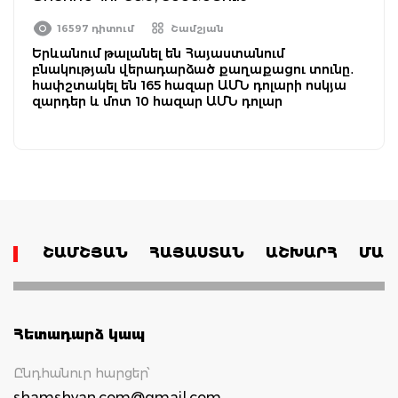
16597 դիտում
Շամշյան
Երևանում թալանել են Հայաստանում
բնակության վերադարձած քաղաքացու տունը․
հափշտակել են 165 հազար ԱՄՆ դոլարի ոսկյա
զարդեր և մոտ 10 հազար ԱՄՆ դոլար
ՇԱՄՇՅԱՆ
ՀԱՅԱՍՏԱՆ
ԱՇԽԱՐՀ
ՄԱՄ
Հետադարձ կապ
Ընդհանուր հարցեր՝
shamshyan.com@gmail.com