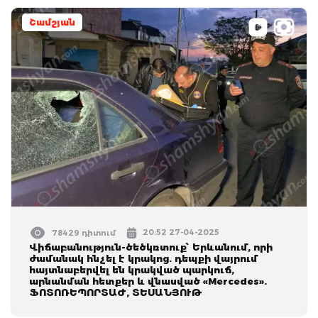
Շամշյան
20:52 27-04-2025
78429 դիտում
Վիճաբանություն-ծեծկռտուք՝ Երևանում, որի
ժամանակ հնչել է կրակոց. դեպքի վայրում
հայտնաբերվել են կրակված պարկուճ,
արնանման հետքեր և վնասված «Mercedes».
ՖՈՏՈՌԵՊՈՐՏԱԺ, ՏԵՍԱՆՅՈՒԹ