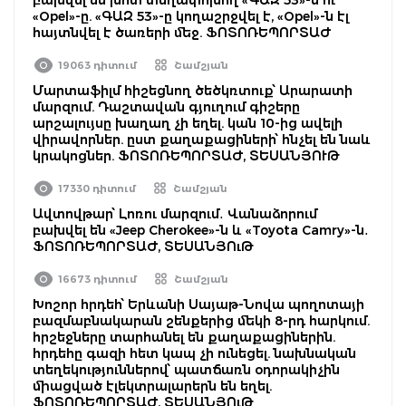
«Opel»-ը. «ԳԱԶ 53»-ը կողաշրջվել է, «Opel»-ն էլ
հայտնվել է ծառերի մեջ. ՖՈՏՈՌԵՊՈՐՏԱԺ
19063 դիտում
Շամշյան
Մարտաֆիլմ հիշեցնող ծեծկռտուք՝ Արարատի
մարզում. Դաշտավան գյուղում գիշերը
արշալույսը խաղաղ չի եղել. կան 10-ից ավելի
վիրավորներ. ըստ քաղաքացիների՝ հնչել են նաև
կրակոցներ. ՖՈՏՈՌԵՊՈՐՏԱԺ, ՏԵՍԱՆՅՈՒԹ
17330 դիտում
Շամշյան
Ավտովթար՝ Լոռու մարզում․ Վանաձորում
բախվել են «Jeep Cherokee»-ն և «Toyota Camry»-ն․
ՖՈՏՈՌԵՊՈՐՏԱԺ, ՏԵՍԱՆՅՈւԹ
16673 դիտում
Շամշյան
Խոշոր հրդեհ՝ Երևանի Սայաթ-Նովա պողոտայի
բազմաբնակարան շենքերից մեկի 8-րդ հարկում.
հրշեջները տարհանել են քաղաքացիներին.
հրդեհը գազի հետ կապ չի ունեցել. նախնական
տեղեկություններով՝ պատճառն օդորակիչին
միացված էլեկտրալարերն են եղել.
ՖՈՏՈՌԵՊՈՐՏԱԺ, ՏԵՍԱՆՅՈւԹ