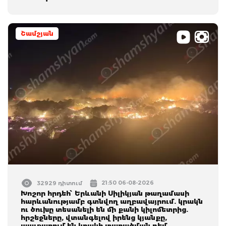
Շամշյան
21:50 06-08-2026
32929 դիտում
Խոշոր հրդեհ՝ Երևանի Սիլիկյան թաղամասի
հարևանությամբ գտնվող աղբավայրում. կրակն
ու ծուխը տեսանելի են մի քանի կիլոմետրից.
հրշեջները, վտանգելով իրենց կյանքը,
պայքարում են կրակի տարածման դեմ.