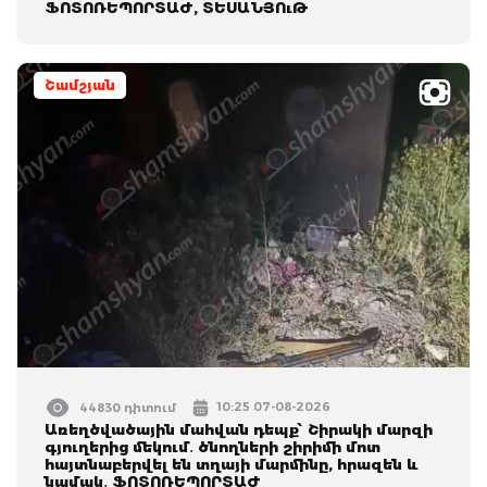
ՖՈՏՈՌԵՊՈՐՏԱԺ, ՏԵՍԱՆՅՈւԹ
Շամշյան
10:25 07-08-2026
44830 դիտում
Առեղծվածային մահվան դեպք՝ Շիրակի մարզի
գյուղերից մեկում․ ծնողների շիրիմի մոտ
հայտնաբերվել են տղայի մարմինը, հրազեն և
նամակ․ ՖՈՏՈՌԵՊՈՐՏԱԺ