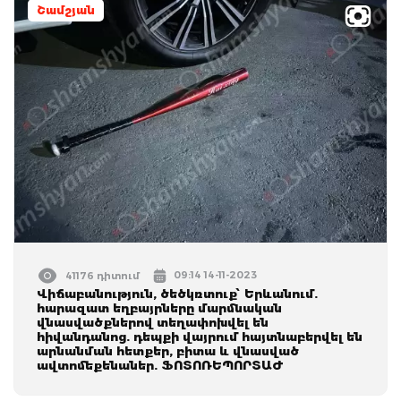
Շամշյան
09:14 14-11-2023
41176 դիտում
Վիճաբանություն, ծեծկռտուք՝ Երևանում.
հարազատ եղբայրները մարմնական
վնասվածքներով տեղափոխվել են
հիվանդանոց. դեպքի վայրում հայտնաբերվել են
արնանման հետքեր, բիտա և վնասված
ավտոմեքենաներ. ՖՈՏՈՌԵՊՈՐՏԱԺ