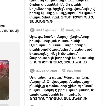
գտնվող աղբավայրում. կրակն ու
ծուխը տեսանելի են մի քանի
կիլոմետրից. հրշեջները, վտանգելով
իրենց կյանքը, պայքարում են կրակի
տարածման դեմ. ՖՈՏՈՌԵՊՈՐՏԱԺ,
ՏԵՍԱՆՅՈւԹ
նրա
ատարանի`
31443 դիտում
Շամշյան
Արագածոտնի մարզի ընդհանուր
իրավասության դատարանի
Աշտարակի նստավայրի շենքի
տանիքում ծածանվում է բզկտված
եռագույնը․ ի՞նչ է մտածում
Բարձրագույն խորհրդի նախագահը.
ՖՈՏՈՌԵՊՈՐՏԱԺ, ՏԵՍԱՆՅՈւԹ
23258 դիտում
Շամշյան
Արտակարգ դեպք՝ Գեղարքունիքի
մարզում. Ծովազարդ բնակավայրի
բնակիչը գետնափոր շինությունում
հայտնաբերել է իրեն պատկանող 10
գլուխ գառներին հոշոտված.
ՖՈՏՈՌԵՊՈՐՏԱԺ, ՏԵՍԱՆՅՈւԹ