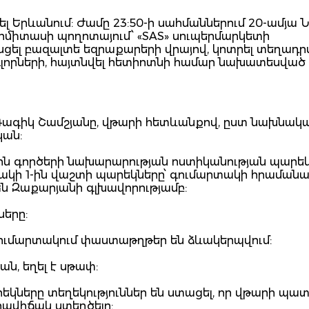
ցել Երևանում: Ժամը 23:50-ի սահմաններում 20-ամյա Ն
ոմիտասի պողոտայում՝ «SAS» սուպերմարկետի
 անցել բազալտե եզրաքարերի վրայով, կոտրել տեղադ
լորների, հայտնվել հետիոտնի համար նախատեսված 
 Գագիկ Շամշյանը, վթարի հետևանքով, ըստ նախնակ
կան:
ին գործերի նախարարության ոստիկանության պարե
տակի 1-ին վաշտի պարեկները՝ գումարտակի հրաման
ն Զաքարյանի գլխավորությամբ:
ները:
ումարտակում փաստաթղթեր են ձևակերպվում:
ն, եղել է սթափ:
րեկները տեղեկություններ են ստացել, որ վթարի պա
իրավիճակ ստեղծելը: