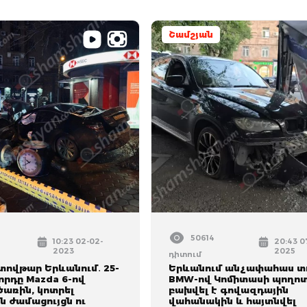
Շամշյան
50614
10:23 02-02-
20:43 0
2023
2025
դիտում
տովթար Երևանում․ 25-
Երևանում անչափահաս 
րդը Mazda 6-ով
BMW-ով Կոմիտասի պողոտ
ծառին, կոտրել
բախվել է գովազդային
 ժամացույցն ու
վահանակին և հայտնվել