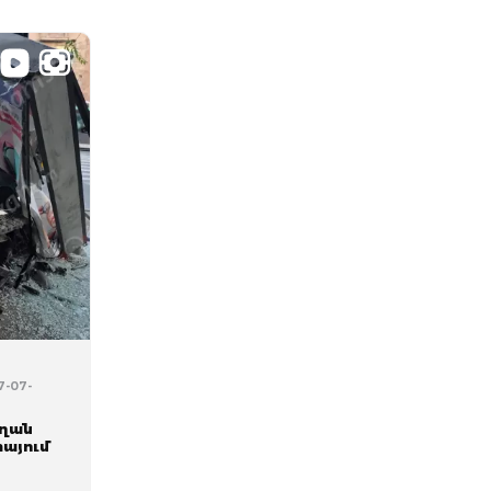
7-07-
տղան
այում