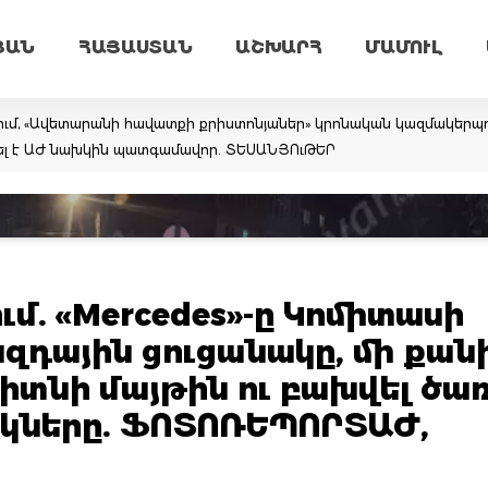
ՅԱՆ
ՀԱՅԱՍՏԱՆ
ԱՇԽԱՐՀ
ՄԱՄՈՒԼ
ում, «Ավետարանի հավատքի քրիստոնյաներ» կրոնական կազմակերպո
վել է ԱԺ նախկին պատգամավոր. ՏԵՍԱՆՅՈւԹԵՐ
մ. «Mercedes»-ը Կոմիտասի
ազդային ցուցանակը, մի քան
իտնի մայթին ու բախվել ծառ
եկները. ՖՈՏՈՌԵՊՈՐՏԱԺ,