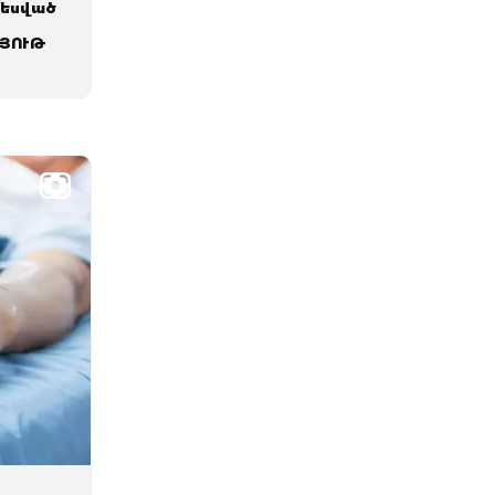
տեսված
ՅՈՒԹ