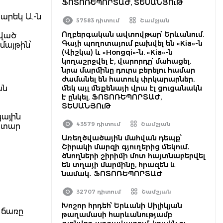
ՖՈՏՈՌԵՊՈՐՏԱԺ, ՏԵՍԱՆՅՈւԹ
արեկ Ա.-ն
57583 դիտում
Շամշյան
Ողբերգական ավտովթար՝ Երևանում.
րված
Գայի պողոտայում բախվել են «Kia»-ն
մայթին՝
(Վիշկա) և «Hongqi»-ն. «Kia»-ն
կողաշրջվել է, վարորդը՝ մահացել.
նրա մարմինը դուրս բերելու համար
ժամանել են հատուկ փրկարարներ.
ան
մեկ այլ մեքենայի վրա էլ ցուցանակն
է ընկել. ՖՈՏՈՌԵՊՈՐՏԱԺ,
ՏԵՍԱՆՅՈւԹ
կային
43579 դիտում
Շամշյան
ատար
Առեղծվածային մահվան դեպք՝
Շիրակի մարզի գյուղերից մեկում․
ծնողների շիրիմի մոտ հայտնաբերվել
են տղայի մարմինը, հրազեն և
նամակ․ ՖՈՏՈՌԵՊՈՐՏԱԺ
32707 դիտում
Շամշյան
Խոշոր հրդեհ՝ Երևանի Սիլիկյան
տճառը
թաղամասի հարևանությամբ