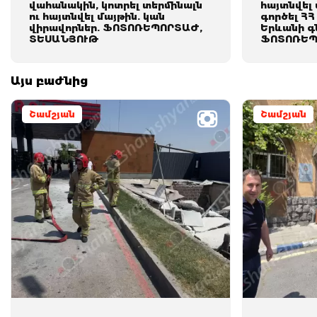
վահանակին, կոտրել տերմինալն
հայտնվել
ու հայտնվել մայթին. կան
գործել Հ
վիրավորներ. ՖՈՏՈՌԵՊՈՐՏԱԺ,
Երևանի գ
ՏԵՍԱՆՅՈՒԹ
ՖՈՏՈՌԵՊ
Այս բաժնից
Շամշյան
Շամշյան