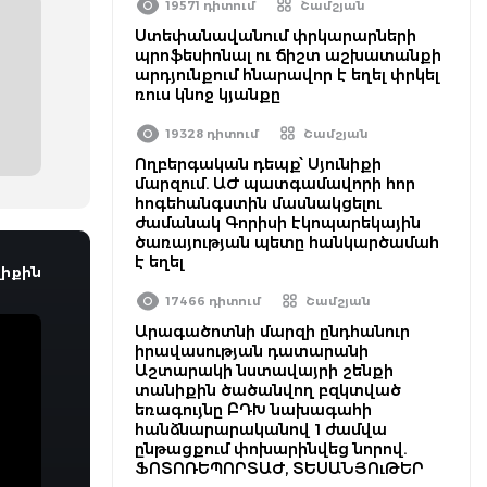
19571 դիտում
Շամշյան
Ստեփանավանում փրկարարների
պրոֆեսիոնալ ու ճիշտ աշխատանքի
արդյունքում հնարավոր է եղել փրկել
ռուս կնոջ կյանքը
19328 դիտում
Շամշյան
Ողբերգական դեպք՝ Սյունիքի
մարզում. ԱԺ պատգամավորի հոր
հոգեհանգստին մասնակցելու
ժամանակ Գորիսի էկոպարեկային
ծառայության պետը հանկարծամահ
է եղել
իքին
17466 դիտում
Շամշյան
Արագածոտնի մարզի ընդհանուր
իրավասության դատարանի
Աշտարակի նստավայրի շենքի
տանիքին ծածանվող բզկտված
եռագույնը ԲԴԽ նախագահի
հանձնարարականով 1 ժամվա
ընթացքում փոխարինվեց նորով.
ՖՈՏՈՌԵՊՈՐՏԱԺ, ՏԵՍԱՆՅՈւԹԵՐ