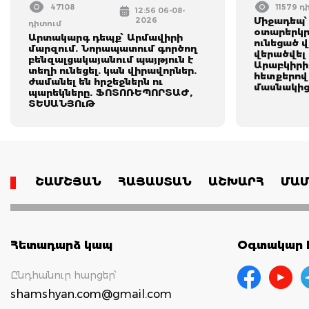
47108
11579 դ
12:56 06-08-
2026
Միջադեպ՝
դիտում
օտարերկր
Արտակարգ դեպք՝ Արմավիրի
ունեցած 
մարզում. Նորապատում գործող
վերածվել 
բենզալցակայանում պայթյուն է
Արաբկիրի
տեղի ունեցել. կան վիրավորներ.
հետքերով
ժամանել են հրշեջներն ու
մասնակից
պարեկները. ՖՈՏՈՌԵՊՈՐՏԱԺ,
ՏԵՍԱՆՅՈւԹ
ՇԱՄՇՅԱՆ
ՀԱՅԱՍՏԱՆ
ԱՇԽԱՐՀ
ՄԱՄ
Հետադարձ կապ
Օգտակար հ
Ընդհանուր հարցեր՝
shamshyan.com@gmail.com