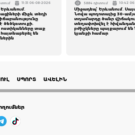
11:31 06-08-2026
10:42 0
իտում
5884 դիտում
 Երևանում․
Միջադեպ՝ Երևանում․ Սայ
ացիների միջև տեղի
Նովա պողոտայից 30-ամյ
վիճաբանությունը
տղամարդը ծանր վիճակո
է ծեծկռտուքի․
տեղափոխվել է հիվանդան
 ոստիկանները տաք
բժիշկները պայքարում են
 հայտնաբերել են
կյանքի համար
ներին
ՈՒԼ
ՍՊՈՐՏ
ԱՎԵԼԻՆ
ղումներ