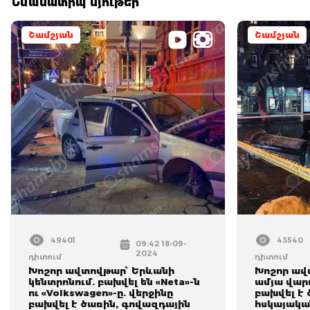
Նմանատիպ նյութեր
Շամշյան
Շամշյան
49401
43540
09:42 18-09-
2024
դիտում
դիտում
Խոշոր ավտովթար՝ Երևանի
Խոշոր ավ
կենտրոնում. բախվել են «Neta»-ն
ամյա վարո
ու «Volkswagen»-ը. վերջինը
բախվել է 
բախվել է ծառին, գովազդային
հսկայական