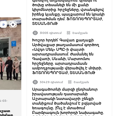
գտնվող աղբավայրում. կրակն ու
ծուխը տեսանելի են մի քանի
կիլոմետրից. հրշեջները, վտանգելով
իրենց կյանքը, պայքարում են կրակի
տարածման դեմ. ՖՈՏՈՌԵՊՈՐՏԱԺ,
ՏԵՍԱՆՅՈւԹ
31005 դիտում
Շամշյան
Խոշոր հրդեհ՝ Գավառ քաղաքի
Արծվաքար թաղամասում գործող
«Ավդո Մեկ» ՍՊԸ-ի փայտի
արտադրամասում. ժամանել են
Գավառի, Սևանի, Մարտունու
հրշեջները. արտադրամասն
ամբողջությամբ վերածվել է մոխրի.
ՖՈՏՈՌԵՊՈՐՏԱԺ, ՏԵՍԱՆՅՈւԹ
30429 դիտում
Շամշյան
Արագածոտնի մարզի ընդհանուր
իրավասության դատարանի
Աշտարակի նստավայրի շենքի
4-03-
տանիքում ծածանվում է բզկտված
եռագույնը․ ի՞նչ է մտածում
աշատ
Բարձրագույն խորհրդի նախագահը.
դիմաց․