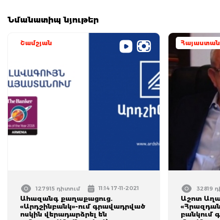
Նմանատիպ նյութեր
Շամշյան
Հայաստան
11:14 17-11-2021
127915 դիտում
32819 
Ահազանգ քաղաքացուց.
Աշոտ Աղա
«Արդշինբանկ»-ում գրավադրված
«Հրազդան
ոսկին վերադարձրել են
բանկում 