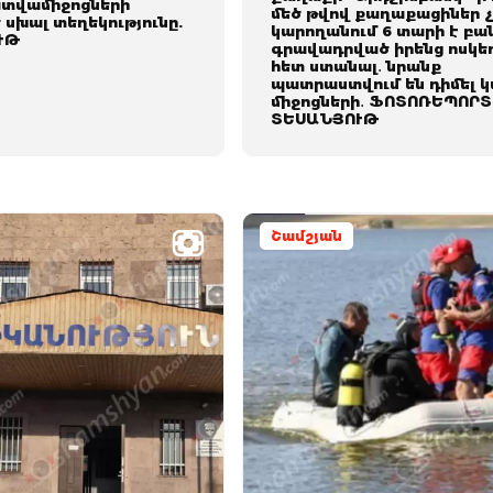
ատվամիջոցների
մեծ թվով քաղաքացիներ 
սխալ տեղեկությունը.
կարողանում 6 տարի է բա
ՒԹ
գրավադրված իրենց ոսկե
հետ ստանալ․ նրանք
պատրաստվում են դիմել կ
միջոցների․ ՖՈՏՈՌԵՊՈՐՏ
ՏԵՍԱՆՅՈՒԹ
Շամշյան