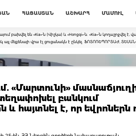
ՅԱՆ
ՀԱՅԱՍՏԱՆ
ԱՇԽԱՐՀ
ՄԱՄՈՒԼ
 բախվել են «Kia»-ն (Վիշկա) և «Hongqi»-ն. «Kia»-ն կողաշրջվել է, 
կ այլ մեքենայի վրա էլ ցուցանակն է ընկել. ՖՈՏՈՌԵՊՈՐՏԱԺ, ՏԵՍԱ
մ. «Մարտունի» մասնաճյուղ
տեղափոխել բանկում
և հայտնել է, որ եվրոներն ո
երի 25-ին, ՀՀ Ներքին գործերի նախարարության