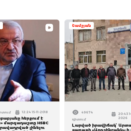
Շամշյան
12:24 15-11-2018
դիտում
49674
20:43 1
բաբյանը հերքում է
2026
դիտում
» մարզադաշտը HSBC
Լարված իրավիճակ՝ Արտ
գրավադրված լինելու
քաղաքի «Արդշինբանկ»-ի 