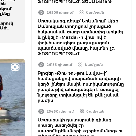
ՖՈՏՈՌԵՊՈՐՏԱԺ, ՏԵՍԱՆՅՈւԹ
չեն
նկում
26508 դիտում
Շամշյան
ղենը
Արտակարգ դեպք՝ Երևանում. Ալեք
տրուկ
Մանուկյան փողոցում չորացած
ԱԺ,
հսկայական ծառը արմատից պոկվել
և ընկել է «Mazda»-ի վրա. ով է
փոխհատուցելու քաղաքացուն
պատճառված վնասը, հայտնի չէ.
ՖՈՏՈՌԵՊՈՐՏԱԺ
26153 դիտում
Շամշյան
Բլոգեր «Թու-թու-թու Լավա»-ի՝
համացանցով տարածած գովազդի
կեղծ լինելու մասին ոստիկանությունը
բազմաթիվ ահազանգեր է ստացել.
նյութերը փոխանցվել են քննչական
բաժին
25460 դիտում
Շամշյան
Աշտարակի դատարանի դիմաց,
որտեղ ստեղծվել էր
ավտոմեքենաների «գերեզմանոց» ու