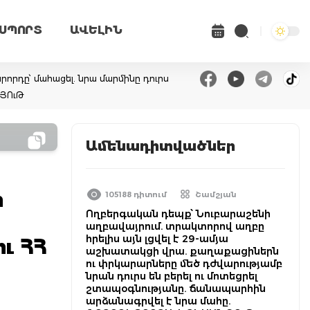
ՍՊՈՐՏ
ԱՎԵԼԻՆ
վարորդը՝ մահացել. նրա մարմինը դուրս
ՆՅՈւԹ
Ամենադիտվածներ
ի
105188 դիտում
Շամշյան
Ողբերգական դեպք՝ Նուբարաշենի
աղբավայրում. տրակտորով աղբը
հրելիս այն լցվել է 29-ամյա
ւ ՀՀ
աշխատակցի վրա. քաղաքացիներն
ու փրկարարները մեծ դժվարությամբ
նրան դուրս են բերել ու մոտեցրել
շտապօգնությանը. ճանապարհին
արձանագրվել է նրա մահը.