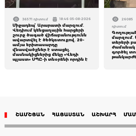
18:46 05-08-2026
36571 դիտում
26085
Միջադեպ՝ Արարատի մարզում․
դիտում
Վեդիում կենցաղային հարցերի
Գողությա
շուրջ ծագած վիճաբանությունն
մարզում․
ավարտվել է ծեծկռտուքով․ 20-
տերերի բ
ամյա երիտասարդը
ժամանակ 
վնասվածքներ է ստացել․
գործել տ
մասնակիցներից մեկը «Վեդի
թանկարժեք
պլաստ» ՍՊԸ-ի տնօրենի որդին է
ՇԱՄՇՅԱՆ
ՀԱՅԱՍՏԱՆ
ԱՇԽԱՐՀ
ՄԱՄ