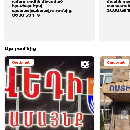
ամբողջովին վնասված՝
մասին լր
հրաժարվելով
տարածած 
պատասխանատվությունից.
ՏԵՍԱՆՅՈ
ՏԵՍԱՆՅՈՒԹ
Այս բաժնից
Շամշյան
Շամշյան