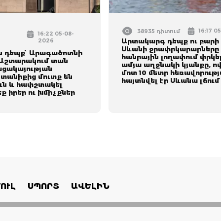
16:17 0
38935 դիտում
16:22 05-08-
2026
Արտակարգ դեպք ու բարի լ
Սևանի ջրափրկարարները 
ն դեպք՝ Արագածոտնի
հանրային լողափում փրկել
 Աշտարակում տան
ամյա աղջնակի կյանքը, ո
ացակայության
մոտ 10 մետր հեռավորութ
տանիքից մուտք են
հայտնվել էր Սևանա լճում
ուն և հափշտակել
 իրեր ու խմիչքներ
ՈՒԼ
ՍՊՈՐՏ
ԱՎԵԼԻՆ