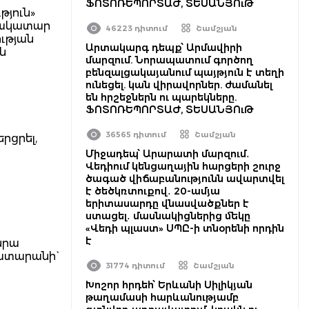
ՖՈՏՈՌԵՊՈՐՏԱԺ, ՏԵՍԱՆՅՈւԹ
թյուն»
ոնակատար
46223 դիտում
Շամշյան
ության
Արտակարգ դեպք՝ Արմավիրի
ն
մարզում. Նորապատում գործող
բենզալցակայանում պայթյուն է տեղի
ունեցել. կան վիրավորներ. ժամանել
են հրշեջներն ու պարեկները.
ՖՈՏՈՌԵՊՈՐՏԱԺ, ՏԵՍԱՆՅՈւԹ
36565 դիտում
Շամշյան
րցրել,
Միջադեպ՝ Արարատի մարզում․
Վեդիում կենցաղային հարցերի շուրջ
ծագած վիճաբանությունն ավարտվել
է ծեծկռտուքով․ 20-ամյա
երիտասարդը վնասվածքներ է
ստացել․ մասնակիցներից մեկը
«Վեդի պլաստ» ՍՊԸ-ի տնօրենի որդին
է
նրա
ատարանի`
31774 դիտում
Շամշյան
Խոշոր հրդեհ՝ Երևանի Սիլիկյան
թաղամասի հարևանությամբ