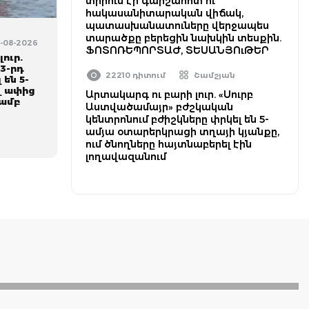
տիրում էր գարշահոտ ու
հակասանիտարական վիճակ,
պատասխանատուները վերջապես
տարածքը բերեցին նախկին տեսքին.
5-08-2026
ՖՈՏՈՌԵՊՈՐՏԱԺ, ՏԵՍԱՆՅՈւԹԵՐ
ուր.
3-րդ
22210 դիտում
Շամշյան
 են 5-
վ ափից
Արտակարգ ու բարի լուր. «Սուրբ
յամբ
Աստվածամայր» բժշկական
կենտրոնում բժիշկները փրկել են 5-
ամյա օտարերկրացի տղայի կյանքը,
ում ծնողները հայտնաբերել էին
լողավազանում