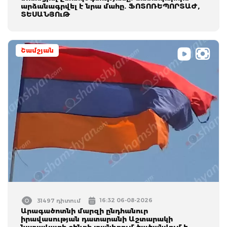
արձանագրվել է նրա մահը. ՖՈՏՈՌԵՊՈՐՏԱԺ,
ՏԵՍԱՆՅՈւԹ
Շամշյան
16:32 06-08-2026
31497 դիտում
Արագածոտնի մարզի ընդհանուր
իրավասության դատարանի Աշտարակի
նստավայրի շենքի տանիքում ծածանվում է