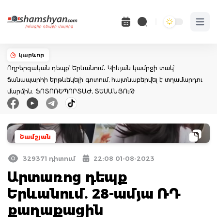
Open 
կարևոր
Ողբերգական դեպք՝ Երևանում․ Կիևյան կամրջի տակ՝
ճանապարհի երթևեկելի գոտում, հայտնաբերվել է տղամարդու
մարմին. ՖՈՏՈՌԵՊՈՐՏԱԺ, ՏԵՍԱՆՅՈւԹ
Շամշյան
329371 դիտում
22:08 01-08-2023
Արտառոց դեպք
Երևանում. 28-ամյա ՌԴ
քաղաքացին