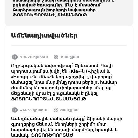
բզկտված եռագույնը․ ի՞նչ է մտածում
Բարձրագույն խորհրդի նախագահը.
ՖՈՏՈՌԵՊՈՐՏԱԺ, ՏԵՍԱՆՅՈւԹ
Ամենադիտվածներ
79620 դիտում
Շամշյան
Ողբերգական ավտովթար՝ Երևանում. Գայի
պողոտայում բախվել են «Kia»-ն (Վիշկա) և
«Hongqi»-ն. «Kia»-ն կողաշրջվել է, վարորդը՝
մահացել. նրա մարմինը դուրս բերելու համար
ժամանել են հատուկ փրկարարներ. մեկ այլ
մեքենայի վրա էլ ցուցանակն է ընկել.
ՖՈՏՈՌԵՊՈՐՏԱԺ, ՏԵՍԱՆՅՈւԹ
44635 դիտում
Շամշյան
Առեղծվածային մահվան դեպք՝ Շիրակի մարզի
գյուղերից մեկում․ ծնողների շիրիմի մոտ
հայտնաբերվել են տղայի մարմինը, հրազեն և
նամակ․ ՖՈՏՈՌԵՊՈՐՏԱԺ