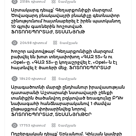
25184 դիտում
Շամշյան
Արտակարգ դեպք՝ Գեղարքունիքի մարզում.
Ծովազարդ բնակավայրի բնակիչը գետնափոր
շինությունում հայտնաբերել է իրեն պատկանող
10 գլուխ գառներին հոշոտված.
ՖՈՏՈՌԵՊՈՐՏԱԺ, ՏԵՍԱՆՅՈւԹ
20498 դիտում
Շամշյան
Խոշոր ավտովթար՝ Գեղարքունիքի մարզում.
բախվել են խոտ տեղափոխող «ԳԱԶ 53»-ն ու
«Opel»-ը. «ԳԱԶ 53»-ը կողաշրջվել է, «Opel»-ն էլ
հայտնվել է ծառերի մեջ. ՖՈՏՈՌԵՊՈՐՏԱԺ
18420 դիտում
Շամշյան
Արագածոտնի մարզի ընդհանուր իրավասության
դատարանի Աշտարակի նստավայրի շենքի
տանիքին ծածանվող բզկտված եռագույնը ԲԴԽ
նախագահի հանձնարարականով 1 ժամվա
ընթացքում փոխարինվեց նորով.
ՖՈՏՈՌԵՊՈՐՏԱԺ, ՏԵՍԱՆՅՈւԹԵՐ
17753 դիտում
Շամշյան
Ողբերգական դեպք՝ Երևանում․ Կիևյան կամրջի