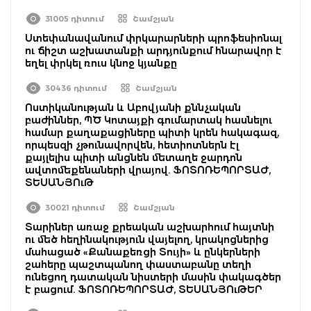
31005 դիտում
Շամշյան
Ստեփանավանում փրկարարների պրոֆեսիոնալ
ու ճիշտ աշխատանքի արդյունքում հնարավոր է
եղել փրկել ռուս կնոջ կյանքը
30436 դիտում
Շամշյան
Ոստիկանության և Աբովյանի քննչական
բաժիններ, ՊԾ Կոտայքի գումարտակ հասնելու
համար քաղաքացիները պիտի կրեն հակագազ,
որպեսզի չթունավորվեն, հետիոտներն էլ
քայլելիս պիտի անցնեն մետաղե ջարդոն
ավտոմեքենաների վրայով. ՖՈՏՈՌԵՊՈՐՏԱԺ,
ՏԵՍԱՆՅՈւԹ
30021 դիտում
Շամշյան
Տարիներ առաջ քրեական աշխարհում հայտնի
ու մեծ հեղինակություն վայելող, կրակոցներից
մահացած «Քանաքեռցի Տույի» և ընկերների
շահերը պաշտպանող փաստաբանը տեղի
ունեցող դատական նիստերի մասին փակագծեր
է բացում. ՖՈՏՈՌԵՊՈՐՏԱԺ, ՏԵՍԱՆՅՈւԹԵՐ