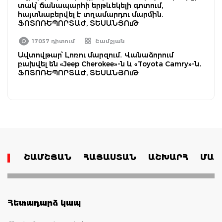
տակ՝ ճանապարհի երթևեկելի գոտում,
հայտնաբերվել է տղամարդու մարմին.
ՖՈՏՈՌԵՊՈՐՏԱԺ, ՏԵՍԱՆՅՈւԹ
17057 դիտում
Շամշյան
Ավտովթար՝ Լոռու մարզում․ Վանաձորում
բախվել են «Jeep Cherokee»-ն և «Toyota Camry»-ն․
ՖՈՏՈՌԵՊՈՐՏԱԺ, ՏԵՍԱՆՅՈւԹ
ՇԱՄՇՅԱՆ
ՀԱՅԱՍՏԱՆ
ԱՇԽԱՐՀ
ՄԱՄ
Հետադարձ կապ