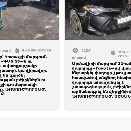
11:49 05-08-2026
դիտում
72301
10:56 0
՝ Կոտայքի մարզում.
2026
դիտում
 «ԳԱԶ 53»-ն ու
Արմավիրի մարզում 22-ա
» ավտոքարշակը
վարորդը «Toyota»-ով վրա
յատոր). կա վիրավոր.
ենթարկել փողոցը չթույլա
 են գործել
հատվածով անցնող հետիո
ւթյան բժիշկներն ու
վարորդն ահազանգել է
քի գումարտակի
շտապօգնություն, բժիշկն
ը. ՖՈՏՈՌԵՊՈՐՏԱԺ,
արձանագրել են վերջինի 
ւԹ
ՖՈՏՈՌԵՊՈՐՏԱԺ, ՏԵՍԱՆ