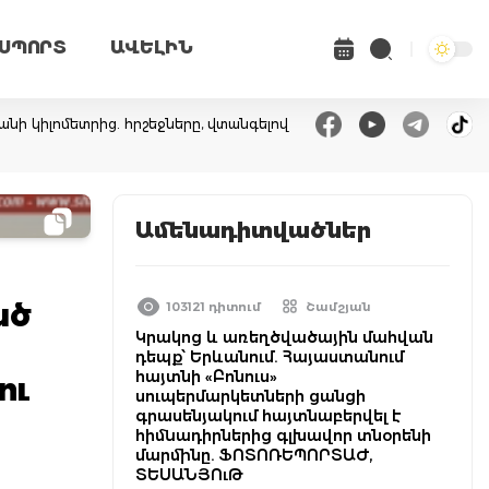
ՍՊՈՐՏ
ԱՎԵԼԻՆ
անի կիլոմետրից. հրշեջները, վտանգելով
Ամենադիտվածներ
ած
103121 դիտում
Շամշյան
Կրակոց և առեղծվածային մահվան
դեպք՝ Երևանում. Հայաստանում
հայտնի «Բոնուս»
ու
սուպերմարկետների ցանցի
գրասենյակում հայտնաբերվել է
հիմնադիրներից գլխավոր տնօրենի
մարմինը. ՖՈՏՈՌԵՊՈՐՏԱԺ,
ՏԵՍԱՆՅՈւԹ