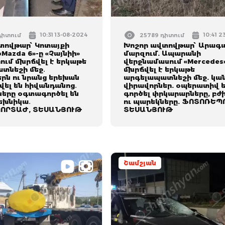
10:31 13-08-2024
10:41 2
դիտում
25789 դիտում
տովթար՝ Կոտայքի
Խոշոր ավտովթար՝ Արագ
«Mazda 6»-ը «Չայնիի»
մարզում. Ապարանի
ում մխրճվել է երկաթե
վերջնամասում «Mercedes
տնեշի մեջ․
մխրճվել է երկաթե
րն ու նրանց երեխան
արգելապատնեշի մեջ. կա
ել են հիվանդանոց․
վիրավորներ. օպերատիվ 
երը օգտագործել են
գործել փրկարարները, բժ
եխնիկա․
ու պարեկները. ՖՈՏՈՌԵՊ
ՈՐՏԱԺ, ՏԵՍԱՆՅՈՒԹ
ՏԵՍԱՆՅՈՒԹ
Շամշյան