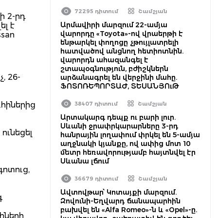
72295 դիտում
Շամշյան
ի 2-րդ
Արմավիրի մարզում 22-ամյա
լ է
վարորդը «Toyota»-ով վրաերթի է
san
ենթարկել փողոցը չթույլատրելի
հատվածով անցնող հետիոտնին.
վարորդն ահազանգել է
շտապօգնություն, բժիշկներն
, 26-
արձանագրել են վերջինի մահը.
ՖՈՏՈՌԵՊՈՐՏԱԺ, ՏԵՍԱՆՅՈւԹ
ւհիներից
38407 դիտում
Շամշյան
Արտակարգ դեպք ու բարի լուր.
Սևանի ջրափրկարարները 3-րդ
ունեցել
հանրային լողափում փրկել են 5-ամյա
աղջնակի կյանքը, ով ափից մոտ 10
մետր հեռավորությամբ հայտնվել էր
Սևանա լճում
գոտուց,
36679 դիտում
Շամշյան
Ավտովթար՝ Կոտայքի մարզում.
գ
Զովունի-Եղվարդ ճանապարհին
բախվել են «Alfa Romeo»-ն և «Opel»-ը.
իների