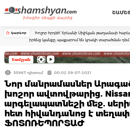
ՇԱՄՇ
կարևոր
Խոշոր հրդեհ՝ Երևանի Սիլիկյան թաղամասի հարևա
իրենց կյանքը, պայքարում են կրակի տարածման դ
Շամշյան
55967 դիտում
00:02 09-07-2021
Նոր մանրամասներ Արագած
խոշոր ավտովթարից. Nissan
արգելապատնեշի մեջ. սերի
հետ հիվանդանոց է տեղափո
ՖՈՏՈՌԵՊՈՐՏԱԺ