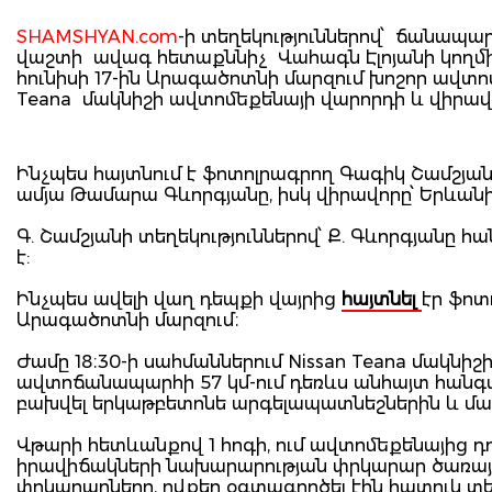
SHAMSHYAN.com
-ի տեղեկություններով՝ ճանապա
վաշտի ավագ հետաքննիչ Վահագն Էլոյանի կողմ
հունիսի 17-ին Արագածոտնի մարզում խոշոր ավ
Teana մակնիշի ավտոմեքենայի վարորդի և վիրավոր
Ինչպես հայտնում է ֆոտոլրագրող Գագիկ Շամշյանը
ամյա Թամարա Գևորգյանը, իսկ վիրավորը՝ Երևանի 
Գ. Շամշյանի տեղեկություններով՝ Ք. Գևորգյանը 
է:
Ինչպես ավելի վաղ դեպքի վայրից
հայտնել
էր ֆոտ
Արագածոտնի մարզում։
Ժամը 18։30-ի սահմաններում Nissan Teana մակ
ավտոճանապարհի 57 կմ-ում դեռևս անհայտ հանգամ
բախվել երկաթբետոնե արգելապատնեշներին և մաս
Վթարի հետևանքով 1 հոգի, ում ավտոմեքենայից 
իրավիճակների նախարարության փրկարար ծառայ
փրկարարները, ովքեր օգտագործել էին հատուկ 