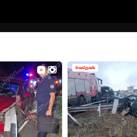
Շամշյան