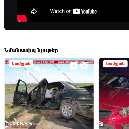
Նմանատիպ նյութեր
Շամշյան
Շամշյան