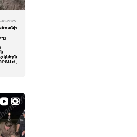
3-10-2025
ածոտնի
»-ը
ն
են
իշկներն
ՈՐՏԱԺ,