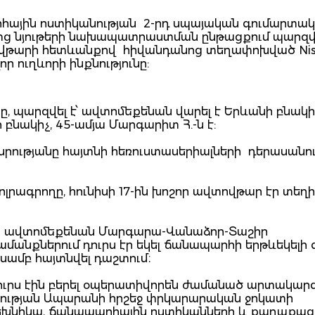
րհային ոստիկանության 2-րդ սպայական գումարտակ
ից նյութերի նախապատրաստման ընթացքում պարզվե
տովթարի հետևանքով հիվանդանոց տեղափոխված Nis
 ուղևորի ինքնությունը:
, պարզվել է՝ ավտոմեքենան վարել է Երևանի բնակիչ
բնակիչ, 45-ամյա Մարգարիտ Հ.-ն է:
հանրությանը հայտնի հեռուստասերիալների դերասանո
ոլրագրողը, հունիսի 17-ին խոշոր ավտովթար էր տեղի 
նիշի ավտոմեքենան Մարգարա-Վանաձոր-Տաշիր
անքներում դուրս էր եկել ճանապարհի երթևեկելի 
ամբ հայտնվել դաշտում։
դուրս էին բերել օպերատիվորեն ժամանած արտակար
ության Ապարանի հրշեջ փրկարարական ջոկատի
տեխնիկա, ճանապարհային ոստիկանների և քաղաքաց