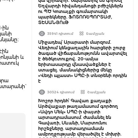
կա վիրավոր․ օպերատիվ են գործել
Եղվարդի հիվանդանոցի բժիշկներն
ու ՊԾ Կոտայքի գումարտակի
պարեկները. ՖՈՏՈՌԵՊՈՐՏԱԺ,
ՏԵՍԱՆՅՈւԹ
-ին
յանի
35941 դիտում
Շամշյան
դանյանը։
Միջադեպ՝ Արարատի մարզում․
Վեդիում կենցաղային հարցերի շուրջ
էին
ծագած վիճաբանությունն ավարտվել
ոնյանի և
է ծեծկռտուքով․ 20-ամյա
հատուկ
երիտասարդը վնասվածքներ է
ստացել․ մասնակիցներից մեկը
«Վեդի պլաստ» ՍՊԸ-ի տնօրենի որդին
նրա
է
ատարանի`
30324 դիտում
Շամշյան
Խոշոր հրդեհ՝ Գավառ քաղաքի
Արծվաքար թաղամասում գործող
«Ավդո Մեկ» ՍՊԸ-ի փայտի
արտադրամասում. ժամանել են
Գավառի, Սևանի, Մարտունու
հրշեջները. արտադրամասն
ամբողջությամբ վերածվել է մոխրի.