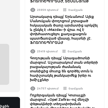
ՖՈՏՈՌԵՊՈՐՏԱԺ, ՏԵՍԱՆՅՈւԹ
25959 դիտում
Շամշյան
Արտակարգ դեպք՝ Երևանում. Ալեք
Մանուկյան փողոցում չորացած
հսկայական ծառը արմատից պոկվել
և ընկել է «Mazda»-ի վրա. ով է
փոխհատուցելու քաղաքացուն
պատճառված վնասը, հայտնի չէ.
ՖՈՏՈՌԵՊՈՐՏԱԺ
25419 դիտում
Շամշյան
Գողության դեպք՝ Արագածոտնի
մարզում․ Աշտարակում տան տերերի
բացակայության ժամանակ
տանիքից մուտք են գործել տուն և
հափշտակել թանկարժեք իրեր ու
խմիչքներ
24757 դիտում
Շամշյան
Ողբերգական դեպք՝ Կոտայքի
մարզում․ «Opel Zafira»-ով մեղվի
փեթակների տեղափոխման
իքին