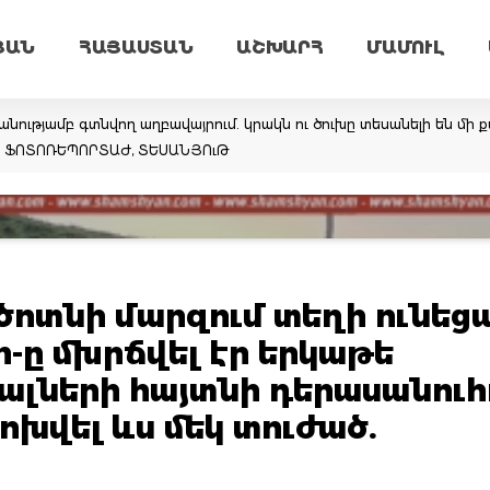
ՅԱՆ
ՀԱՅԱՍՏԱՆ
ԱՇԽԱՐՀ
ՄԱՄՈՒԼ
նությամբ գտնվող աղբավայրում. կրակն ու ծուխը տեսանելի են մի ք
եմ. ՖՈՏՈՌԵՊՈՐՏԱԺ, ՏԵՍԱՆՅՈւԹ
ոտնի մարզում տեղի ունեց
-ը մխրճվել էր երկաթե
ալների հայտնի դերասանուհ
խվել ևս մեկ տուժած.