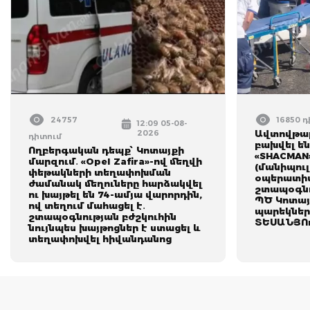
24757
16850 
12:09 05-08-
2026
Ավտովթար
դիտում
բախվել են
Ողբերգական դեպք՝ Կոտայքի
«SHACMAN
մարզում․ «Opel Zafira»-ով մեղվի
(մանիպուլ
փեթակների տեղափոխման
օպերատիվ
ժամանակ մեղուները հարձակվել
շտապօգնո
ու խայթել են 74-ամյա վարորդին,
ՊԾ Կոտայ
ով տեղում մահացել է․
պարեկներ
շտապօգնության բժշկուհին
ՏԵՍԱՆՅՈ
նույնպես խայթոցներ է ստացել և
տեղափոխվել հիվանդանոց