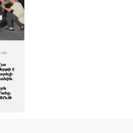
5-08-
մյա
երթի է
տրելի
տնին.
երն
մահը.
ՅՈւԹ