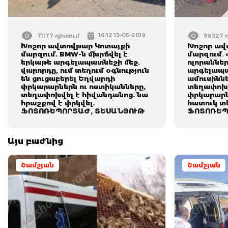
16:12 13-05-2019
71177 դիտում
96327 
Խոշոր ավտովթար Կոտայքի
Խոշոր ավ
մարզում. BMW-ն մխրճվել է
մարզում․ 
երկաթե արգելապատնեշի մեջ.
ոլորաններ
վարորդը, ում տեղում օգնություն
արգելապա
են ցուցաբերել Եղվարդի
ամուսիննե
փրկարարներն ու ոստիկանները,
տեղափոխվ
տեղափոխվել է հիվանդանոց. նա
փրկարարն
հրաշքով է փրկվել.
հատուկ տ
ՖՈՏՈՌԵՊՈՐՏԱԺ, ՏԵՍԱՆՅՈՒԹ
ՖՈՏՈՌԵՊ
Այս բաժնից
Շամշյան
Շամշյան