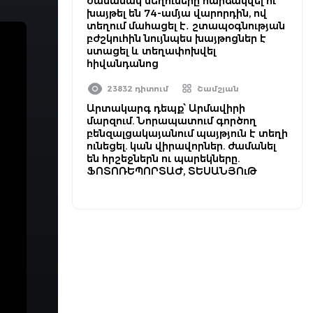
ժամանակ մեղուները հարձակվել ու
խայթել են 74-ամյա վարորդին, ով
տեղում մահացել է․ շտապօգնության
բժշկուհին նույնպես խայթոցներ է
ստացել և տեղափոխվել
հիվանդանոց
23832 դիտում
Շամշյան
Արտակարգ դեպք՝ Արմավիրի
մարզում. Նորապատում գործող
բենզալցակայանում պայթյուն է տեղի
ունեցել. կան վիրավորներ. ժամանել
են հրշեջներն ու պարեկները.
ՖՈՏՈՌԵՊՈՐՏԱԺ, ՏԵՍԱՆՅՈւԹ