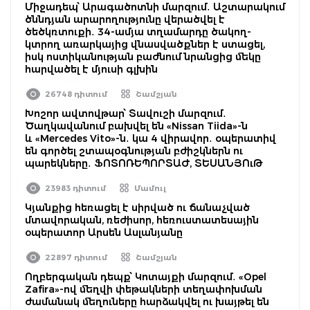
Միջադեպ՝ Արագածոտնի մարզում․ Աշտարակում
ծննդյան արարողությունը վերածվել է
ծեծկռտուքի․ 34-ամյա տղամարդը ծակող-
կտրող առարկայից վնասվածքներ է ստացել,
իսկ ոստիկանության բաժնում նրանցից մեկը
հարվածել է մյուսի գլխին
26748 դիտում
Շամշյան
Խոշոր ավտովթար՝ Տավուշի մարզում․
Ծաղկավանում բախվել են «Nissan Tiida»-ն
և «Mercedes Vito»-ն․ կա 4 վիրավոր․ օպերատիվ
են գործել շտապօգնության բժիշկներն ու
պարեկները․ ՖՈՏՈՌԵՊՈՐՏԱԺ, ՏԵՍԱՆՅՈւԹ
23983 դիտում
Մամուլ
Կյանքից հեռացել է սիրված ու ճանաչված
մտավորական, ռեժիսոր, հեռուստատեսային
օպերատոր Արսեն Ասլանյանը
22897 դիտում
Շամշյան
Ողբերգական դեպք՝ Կոտայքի մարզում․ «Opel
Zafira»-ով մեղվի փեթակների տեղափոխման
ժամանակ մեղուները հարձակվել ու խայթել են