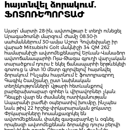
հայտնվել ձորակում.
ՖՈՏՈՌԵՊՈՐՏԱԺ
Այսօր՝ մարտի 28-ին, ավտովթար է տեղի ունեցել
Արագածոտնի մարզում: Ժամը 08:30-ի
սահմաններում 30-ամյա Աշոտ Հովսեփյանը իր
վարած Mitsubishi Golt մակնիշի 34 QM 262
համարանիշի ավտոմեքենայով Երևան-Վանաձոր
ավտոճանապարհի Ռյա-Թազա գյուղի վարչական
տարածքում դուրս է եկել ճանապարհի երթևեկելի
գոտուց և մոտ 10 մետր գլորվելով՝ հայտնվել
ձորակում: Ինչպես հայտնում է ֆոտոլրագրող
Գագիկ Շամշյանը, ըստ նախնական
տեղեկությունների՝ վթարի հետևանքոով
բարեբախտաբար զոհեր և վիրավորներ չկան:
Դեպքի վայր են ժամանել ոստիկանության
Ապարանի բաժնի օպերատիվ խումբը, ինչպես
նաև թիվ 22 հրշեջ-փրկարարական ջոկատը:
Փրկարարները հոսանքազրկել են
ավտոմեքենան, փակել գազաբալոնը և օգնել,
որպեսզի ավտոմեքենան ձորակից դուրս բերվի