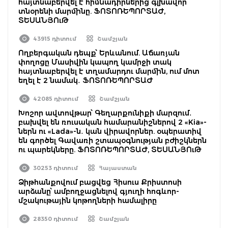
հայտնաբերվել է հիմնադիրներից գլխավոր
տնօրենի մարմինը. ՖՈՏՈՌԵՊՈՐՏԱԺ,
ՏԵՍԱՆՅՈւԹ
43915 դիտում
Շամշյան
Ողբերգական դեպք՝ Երևանում. Աճառյան
փողոցը Մասիվին կապող կամրջի տակ
հայտնաբերվել է տղամարդու մարմին, ում մոտ
եղել է 2 նամակ․ ՖՈՏՈՌԵՊՈՐՏԱԺ
42085 դիտում
Շամշյան
Խոշոր ավտովթար՝ Գեղարքունիքի մարզում․
բախվել են ռուսական համարանիշներով 2 «Kia»-
ներն ու «Lada»-ն․ կան վիրավորներ. օպերատիվ
են գործել Գավառի շտապօգնության բժիշկներն
ու պարեկները. ՖՈՏՈՌԵՊՈՐՏԱԺ, ՏԵՍԱՆՅՈւԹ
30253 դիտում
Հայաստան
Ձիթհանքովում բացվեց Հիսուս Քրիստոսի
արձանը՝ ամբողջացնելով գյուղի հոգևոր-
մշակութային կոթողների համալիրը
28350 դիտում
Շամշյան