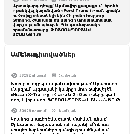
Արտակարգ դեպք՝ Արմավիր քաղաքում. հրդեհ
է բռնկվել կայանված «Ford Transit»-ում. կրակն
ու ծուխը տեսանելի էին մի քանի հարյուր
մետրից. ժամանել են մարզի փրկարարական
վարչության պետը և ՊԾ գումարտակի
հրամանատարը. ՖՈՏՈՌԵՊՈՐՏԱԺ,
ՏԵՍԱՆՅՈւԹ
Ամենադիտվածներ
58292 դիտում
Շամշյան
Խոշոր ու ողբերգական ավտովթար՝ Արարատի
մարզում. Այգավանի կամրջի մոտ բախվել են
«Nissan X-Trail»-ը, «Kia»-ն և 2 «Opel»-ները. կա 1
զոհ, 1 վիրավոր. ՖՈՏՈՌԵՊՈՐՏԱԺ, ՏԵՍԱՆՅՈւԹ
50979 դիտում
Շամշյան
Կրակոց և առեղծվածային մահվան դեպք՝
Երևանում. Հայաստանում հայտնի «Բոնուս»
սուպերմարկետների ցանցի գրասենյակում