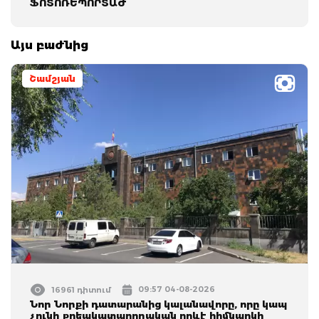
ՖՈՏՈՌԵՊՈՐՏԱԺ
Այս բաժնից
Շամշյան
09:57 04-08-2026
16961 դիտում
Նոր Նորքի դատարանից կալանավորը, որը կապ
չունի քրեակատարողական որևէ հիմնարկի