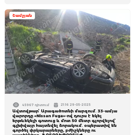
Շամշյան
21:16 29-05-2025
45967 դիտում
Ավտովթար՝ Արագածոտնի մարզում․ 33-ամյա
վարորդը «Nissan Fuga»-ով դուրս է եկել
երթևեկելի գոտուց և մոտ 50 մետր գլորվելով՝
գլխիվայր հայտնվել ձորակում․ օպերատիվ են
գործել փրկարարները, բժիշկները ու
պարեկները․ ՖՈՏՈՌԵՊՈՐՏԱԺ