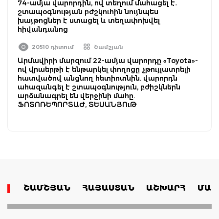
74-ամյա վարորդին, ով տեղում մահացել է․
շտապօգնության բժշկուհին նույնպես
խայթոցներ է ստացել և տեղափոխվել
հիվանդանոց
20510 դիտում
Շամշյան
Արմավիրի մարզում 22-ամյա վարորդը «Toyota»-
ով վրաերթի է ենթարկել փողոցը չթույլատրելի
հատվածով անցնող հետիոտնին. վարորդն
ահազանգել է շտապօգնություն, բժիշկներն
արձանագրել են վերջինի մահը.
ՖՈՏՈՌԵՊՈՐՏԱԺ, ՏԵՍԱՆՅՈւԹ
ՇԱՄՇՅԱՆ
ՀԱՅԱՍՏԱՆ
ԱՇԽԱՐՀ
ՄԱՄ