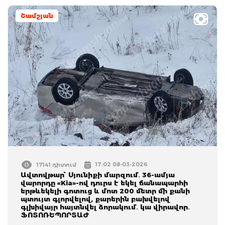
Շամշյան
17:02 08-03-2026
17141 դիտում
Ավտովթար՝ Սյունիքի մարզում․ 36-ամյա
վարորդը «Kia»-ով դուրս է եկել ճանապարհի
երթևեկելի գոտուց և մոտ 200 մետր մի քանի
պտույտ գլորվելով, քարերին բախվելով
գլխիվայր հայտնվել ձորակում․ կա վիրավոր․
ՖՈՏՈՌԵՊՈՐՏԱԺ