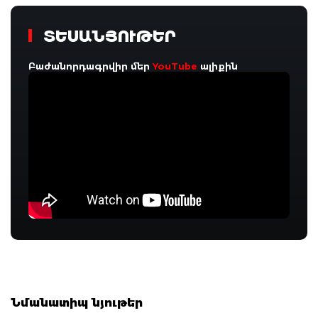
ՏԵՍԱՆՅՈՒԹԵՐ
Բաժանորդագրվիր մեր
YouTube
ալիքին
Նմանատիպ նյութեր