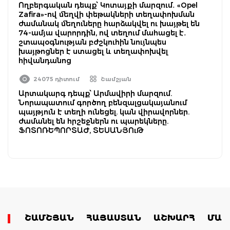
Ողբերգական դեպք՝ Կոտայքի մարզում․ «Opel
Zafira»-ով մեղվի փեթակների տեղափոխման
ժամանակ մեղուները հարձակվել ու խայթել են
74-ամյա վարորդին, ով տեղում մահացել է․
շտապօգնության բժշկուհին նույնպես
խայթոցներ է ստացել և տեղափոխվել
հիվանդանոց
24075 դիտում
Շամշյան
Արտակարգ դեպք՝ Արմավիրի մարզում.
Նորապատում գործող բենզալցակայանում
պայթյուն է տեղի ունեցել. կան վիրավորներ.
ժամանել են հրշեջներն ու պարեկները.
ՖՈՏՈՌԵՊՈՐՏԱԺ, ՏԵՍԱՆՅՈւԹ
ՇԱՄՇՅԱՆ
ՀԱՅԱՍՏԱՆ
ԱՇԽԱՐՀ
ՄԱՄ