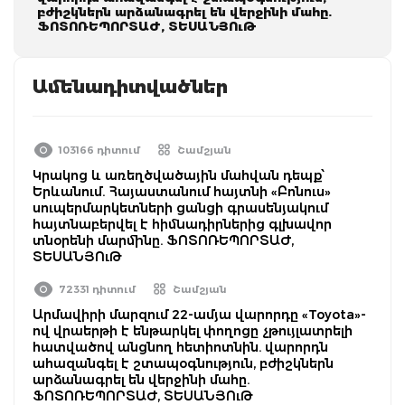
բժիշկներն արձանագրել են վերջինի մահը.
ՖՈՏՈՌԵՊՈՐՏԱԺ, ՏԵՍԱՆՅՈւԹ
Ամենադիտվածներ
103166 դիտում
Շամշյան
Կրակոց և առեղծվածային մահվան դեպք՝
Երևանում. Հայաստանում հայտնի «Բոնուս»
սուպերմարկետների ցանցի գրասենյակում
հայտնաբերվել է հիմնադիրներից գլխավոր
տնօրենի մարմինը. ՖՈՏՈՌԵՊՈՐՏԱԺ,
ՏԵՍԱՆՅՈւԹ
72331 դիտում
Շամշյան
Արմավիրի մարզում 22-ամյա վարորդը «Toyota»-
ով վրաերթի է ենթարկել փողոցը չթույլատրելի
հատվածով անցնող հետիոտնին. վարորդն
ահազանգել է շտապօգնություն, բժիշկներն
արձանագրել են վերջինի մահը.
ՖՈՏՈՌԵՊՈՐՏԱԺ, ՏԵՍԱՆՅՈւԹ