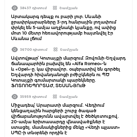
38437 դիտում
Շամշյան
Արտակարգ դեպք ու բարի լուր. Սևանի
ջրափրկարարները 3-րդ հանրային լողափում
փրկել են 5-ամյա աղջնակի կյանքը, ով ափից
մոտ 10 մետր հեռավորությամբ հայտնվել էր
Սևանա լճում
36700 դիտում
Շամշյան
Ավտովթար՝ Կոտայքի մարզում. Զովունի-Եղվարդ
ճանապարհին բախվել են «Alfa Romeo»-ն
և «Opel»-ը. կա վիրավոր․ օպերատիվ են գործել
Եղվարդի հիվանդանոցի բժիշկներն ու ՊԾ
Կոտայքի գումարտակի պարեկները.
ՖՈՏՈՌԵՊՈՐՏԱԺ, ՏԵՍԱՆՅՈւԹ
35959 դիտում
Շամշյան
Միջադեպ՝ Արարատի մարզում․ Վեդիում
կենցաղային հարցերի շուրջ ծագած
վիճաբանությունն ավարտվել է ծեծկռտուքով․
20-ամյա երիտասարդը վնասվածքներ է
ստացել․ մասնակիցներից մեկը «Վեդի պլաստ»
ՍՊԸ-ի տնօրենի որդին է