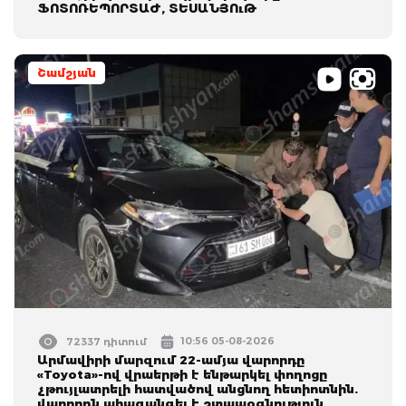
ՖՈՏՈՌԵՊՈՐՏԱԺ, ՏԵՍԱՆՅՈւԹ
Շամշյան
10:56 05-08-2026
72337 դիտում
Արմավիրի մարզում 22-ամյա վարորդը
«Toyota»-ով վրաերթի է ենթարկել փողոցը
չթույլատրելի հատվածով անցնող հետիոտնին.
վարորդն ահազանգել է շտապօգնություն,