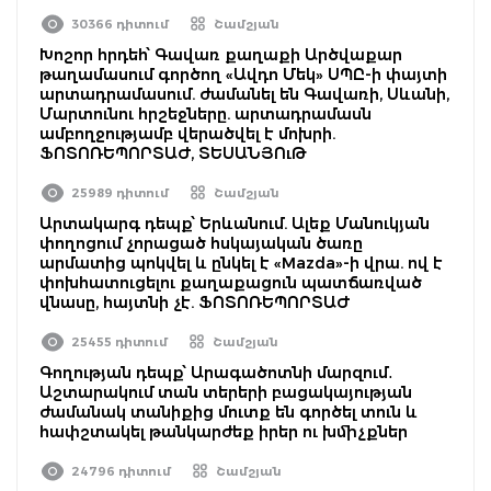
30366 դիտում
Շամշյան
Խոշոր հրդեհ՝ Գավառ քաղաքի Արծվաքար
թաղամասում գործող «Ավդո Մեկ» ՍՊԸ-ի փայտի
արտադրամասում. ժամանել են Գավառի, Սևանի,
Մարտունու հրշեջները. արտադրամասն
ամբողջությամբ վերածվել է մոխրի.
ՖՈՏՈՌԵՊՈՐՏԱԺ, ՏԵՍԱՆՅՈւԹ
25989 դիտում
Շամշյան
Արտակարգ դեպք՝ Երևանում. Ալեք Մանուկյան
փողոցում չորացած հսկայական ծառը
արմատից պոկվել և ընկել է «Mazda»-ի վրա. ով է
փոխհատուցելու քաղաքացուն պատճառված
վնասը, հայտնի չէ. ՖՈՏՈՌԵՊՈՐՏԱԺ
25455 դիտում
Շամշյան
Գողության դեպք՝ Արագածոտնի մարզում․
Աշտարակում տան տերերի բացակայության
ժամանակ տանիքից մուտք են գործել տուն և
հափշտակել թանկարժեք իրեր ու խմիչքներ
24796 դիտում
Շամշյան