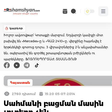
Open 
կարևոր
Խոշոր ավտովթար՝ Կոտայքի մարզում․ Եղվարդի կամրջի մոտ
բախվել են «Mercedes»-ը և «ԳԱԶ 2410»-ը․ վերջինը հայտնվել է
երթևեկելի գոտուց դուրս․ 3 վիրավորներից 2-ն անչափահասներ
են․ օպերատիվ են գործել շտապօգնության բժիշկներն ու
պարեկները․ ՖՈՏՈՌԵՊՈՐՏԱԺ, ՏԵՍԱՆՅՈւԹ
Հայաստան
2760 դիտում
15:20 05-07-2014
Սահմանի բացման մասին
լուրերը չեն