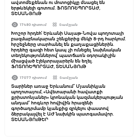
ավտոմեքենան ու մոտոցիկլը մնացել են
երթևեկելի գոտում. ՖՈՏՈՌԵՊՈՐՏԱԺ,
ՏԵՍԱՆՅՈւԹ
17480 դիտում
Շամշյան
Խոշոր հրդեհ՝ Երևանի Սայաթ-Նովա պողոտայի
բազմաբնակարան շենքերից մեկի 8-րդ հարկում.
հրշեջները տարհանել են քաղաքացիներին.
հրդեհը գազի հետ կապ չի ունեցել. նախնական
տեղեկություններով՝ պատճառն օդորակիչին
միացված էլեկտրալարերն են եղել.
ՖՈՏՈՌԵՊՈՐՏԱԺ, ՏԵՍԱՆՅՈւԹ
17077 դիտում
Շամշյան
Տարիներ առաջ Երևանում՝ Մյասնիկյան
պողոտայում, «Ավետարանի հավատքի
քրիստոնյաներ» կրոնական կազմակերպության
անդամ՝ հոգևոր հովիվին հրազենի
գործադրմամբ կյանքից զրկելու փաստով
ձերբակալվել է ԱԺ նախկին պատգամավոր.
ՏԵՍԱՆՅՈւԹԵՐ