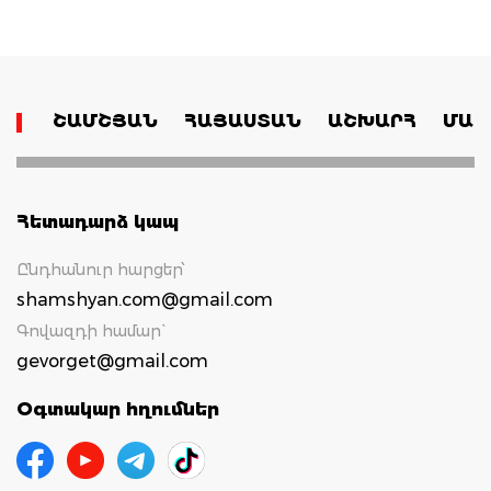
ՇԱՄՇՅԱՆ
ՀԱՅԱՍՏԱՆ
ԱՇԽԱՐՀ
ՄԱՄ
Հետադարձ կապ
Ընդհանուր հարցեր՝
shamshyan.com@gmail.com
Գովազդի համար`
gevorget@gmail.com
Օգտակար հղումներ