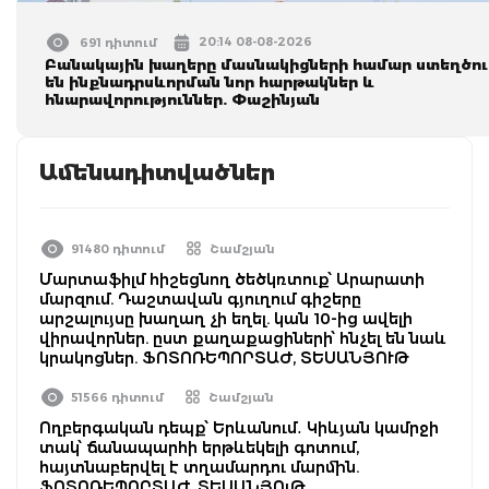
20:14 08-08-2026
691 դիտում
Բանակային խաղերը մասնակիցների համար ստեղծու
են ինքնադրսևորման նոր հարթակներ և
հնարավորություններ. Փաշինյան
Ամենադիտվածներ
91480 դիտում
Շամշյան
Մարտաֆիլմ հիշեցնող ծեծկռտուք՝ Արարատի
մարզում. Դաշտավան գյուղում գիշերը
արշալույսը խաղաղ չի եղել. կան 10-ից ավելի
վիրավորներ. ըստ քաղաքացիների՝ հնչել են նաև
կրակոցներ. ՖՈՏՈՌԵՊՈՐՏԱԺ, ՏԵՍԱՆՅՈՒԹ
51566 դիտում
Շամշյան
Ողբերգական դեպք՝ Երևանում․ Կիևյան կամրջի
տակ՝ ճանապարհի երթևեկելի գոտում,
հայտնաբերվել է տղամարդու մարմին.
ՖՈՏՈՌԵՊՈՐՏԱԺ, ՏԵՍԱՆՅՈւԹ