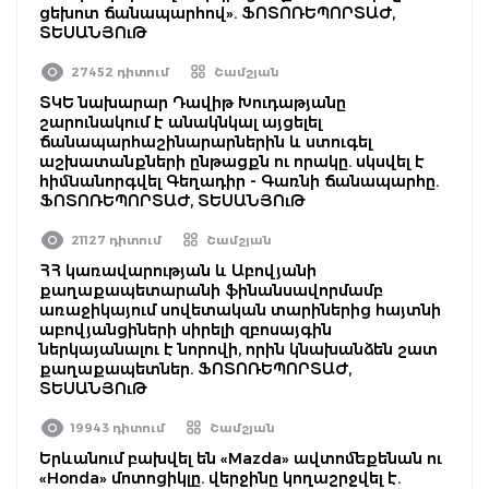
ցեխոտ ճանապարհով». ՖՈՏՈՌԵՊՈՐՏԱԺ,
ՏԵՍԱՆՅՈւԹ
27452 դիտում
Շամշյան
ՏԿԵ նախարար Դավիթ Խուդաթյանը
շարունակում է անակնկալ այցելել
ճանապարհաշինարարներին և ստուգել
աշխատանքների ընթացքն ու որակը. սկսվել է
հիմնանորգվել Գեղադիր - Գառնի ճանապարհը.
ՖՈՏՈՌԵՊՈՐՏԱԺ, ՏԵՍԱՆՅՈւԹ
21127 դիտում
Շամշյան
ՀՀ կառավարության և Աբովյանի
քաղաքապետարանի ֆինանսավորմամբ
առաջիկայում սովետական տարիներից հայտնի
աբովյանցիների սիրելի զբոսայգին
ներկայանալու է նորովի, որին կնախանձեն շատ
քաղաքապետներ. ՖՈՏՈՌԵՊՈՐՏԱԺ,
ՏԵՍԱՆՅՈւԹ
19943 դիտում
Շամշյան
Երևանում բախվել են «Mazda» ավտոմեքենան ու
«Honda» մոտոցիկլը. վերջինը կողաշրջվել է.