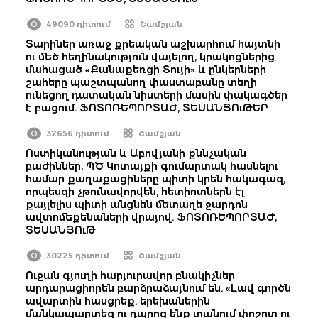
49090 դիտում
Շամշյան
Տարիներ առաջ քրեական աշխարհում հայտնի
ու մեծ հեղինակություն վայելող, կրակոցներից
մահացած «Քանաքեռցի Տույի» և ընկերների
շահերը պաշտպանող փաստաբանը տեղի
ունեցող դատական նիստերի մասին փակագծեր
է բացում. ՖՈՏՈՌԵՊՈՐՏԱԺ, ՏԵՍԱՆՅՈւԹԵՐ
32656 դիտում
Շամշյան
Ոստիկանության և Աբովյանի քննչական
բաժիններ, ՊԾ Կոտայքի գումարտակ հասնելու
համար քաղաքացիները պիտի կրեն հակագազ,
որպեսզի չթունավորվեն, հետիոտներն էլ
քայլելիս պիտի անցնեն մետաղե ջարդոն
ավտոմեքենաների վրայով. ՖՈՏՈՌԵՊՈՐՏԱԺ,
ՏԵՍԱՆՅՈւԹ
30225 դիտում
Շամշյան
Ուջան գյուղի հարյուրավոր բնակիչներ
արդարացիորեն բարձրաձայնում են. «Լավ գործն
ավարտին հասցրեք. երեխաներին
մանկապարտեզ ու դպրոց ենք տանում փոշոտ ու