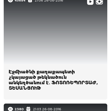
45684
21:06 26-08-2016
Էջմիածնի քաղաքապետի
չկայացած թեկնածուն
անկեղծանում է. ՖՈՏՈՌԵՊՈՐՏԱԺ,
ՏԵՍԱՆՅՈՒԹ
2380
21:03 26-08-2016