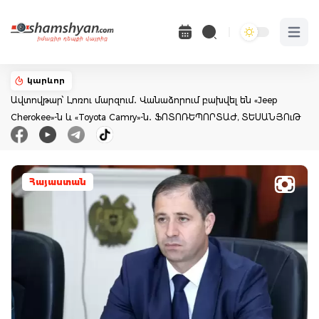
Open 
կարևոր
Ավտովթար՝ Լոռու մարզում․ Վանաձորում բախվել են «Jeep
Cherokee»-ն և «Toyota Camry»-ն․ ՖՈՏՈՌԵՊՈՐՏԱԺ, ՏԵՍԱՆՅՈւԹ
Հայաստան