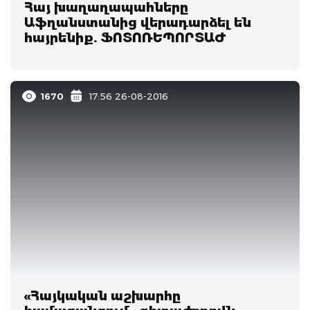
Հայ խաղաղապահները
Աֆղանստանից վերադարձել են
հայրենիք. ՖՈՏՈՌԵՊՈՐՏԱԺ
1670
17:56 26-08-2016
«Հայկական աշխարհը