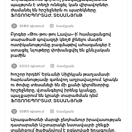
պայթյուն է տեղի ունեցել. կան վիրավորներ.
ժամանել են հրշեջներն ու պարեկները.
ՖՈՏՈՌԵՊՈՐՏԱԺ, ՏԵՍԱՆՅՈւԹ
35816 դիտում
Շամշյան
Բլոգեր «Թու-թու-թու Լավա»-ի՝ համացանցով
տարածած գովազդի կեղծ լինելու մասին
ոստիկանությունը բազմաթիվ ահազանգեր է
ստացել. նյութերը փոխանցվել են քննչական
բաժին
32122 դիտում
Շամշյան
Խոշոր հրդեհ՝ Երևանի Սիլիկյան թաղամասի
հարևանությամբ գտնվող աղբավայրում. կրակն
ու ծուխը տեսանելի են մի քանի կիլոմետրից.
հրշեջները, վտանգելով իրենց կյանքը,
պայքարում են կրակի տարածման դեմ.
ՖՈՏՈՌԵՊՈՐՏԱԺ, ՏԵՍԱՆՅՈւԹ
30810 դիտում
Շամշյան
Արագածոտնի մարզի ընդհանուր իրավասության
դատարանի Աշտարակի նստավայրի շենքի
տանիքում ծածանվում է բզկտված եռագույնը․