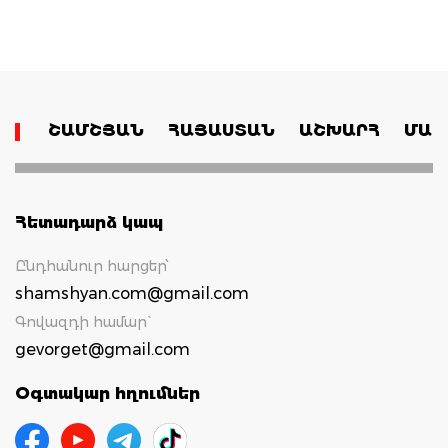
ՇԱՄՇՅԱՆ
ՀԱՅԱՍՏԱՆ
ԱՇԽԱՐՀ
ՄԱՄ
Հետադարձ կապ
Ընդհանուր հարցեր՝
shamshyan.com@gmail.com
Գովազդի համար`
gevorget@gmail.com
Օգտակար հղումներ