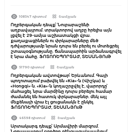
108347 դիտում
Շամշյան
Ողբերգական դեպք՝ Նուբարաշենի
աղբավայրում. տրակտորով աղբը հրելիս այն
լցվել է 29-ամյա աշխատակցի վրա.
քաղաքացիներն ու փրկարարները մեծ
դժվարությամբ նրան դուրս են բերել ու մոտեցրել
շտապօգնությանը. ճանապարհին արձանագրվել
է նրա մահը. ՖՈՏՈՌԵՊՈՐՏԱԺ, ՏԵՍԱՆՅՈւԹ
51790 դիտում
Շամշյան
Ողբերգական ավտովթար՝ Երևանում. Գայի
պողոտայում բախվել են «Kia»-ն (Վիշկա) և
«Hongqi»-ն. «Kia»-ն կողաշրջվել է, վարորդը՝
մահացել. նրա մարմինը դուրս բերելու համար
ժամանել են հատուկ փրկարարներ. մեկ այլ
մեքենայի վրա էլ ցուցանակն է ընկել.
ՖՈՏՈՌԵՊՈՐՏԱԺ, ՏԵՍԱՆՅՈւԹ
46598 դիտում
Շամշյան
Արտակարգ դեպք՝ Արմավիրի մարզում.
Նորապատում գործող բենզալցակայանում