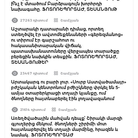
ի՞նչ է մտածում Բարձրագույն խորհրդի
նախագահը. ՖՈՏՈՌԵՊՈՐՏԱԺ, ՏԵՍԱՆՅՈւԹ
27263 դիտում
Շամշյան
Աշտարակի դատարանի դիմաց, որտեղ
ստեղծվել էր ավտոմեքենաների «գերեզմանոց»
ու տիրում էր գարշահոտ ու
հակասանիտարական վիճակ,
պատասխանատուները վերջապես տարածքը
բերեցին նախկին տեսքին. ՖՈՏՈՌԵՊՈՐՏԱԺ,
ՏԵՍԱՆՅՈւԹԵՐ
23467 դիտում
Շամշյան
Արտակարգ ու բարի լուր. «Սուրբ Աստվածամայր»
բժշկական կենտրոնում բժիշկները փրկել են 5-
ամյա օտարերկրացի տղայի կյանքը, ում
ծնողները հայտնաբերել էին լողավազանում
21614 դիտում
Շամշյան
Առեղծվածային մահվան դեպք՝ Շիրակի մարզի
գյուղերից մեկում․ ծնողների շիրիմի մոտ
հայտնաբերվել են տղայի մարմինը, հրազեն և
նամակ․ ՖՈՏՈՌԵՊՈՐՏԱԺ