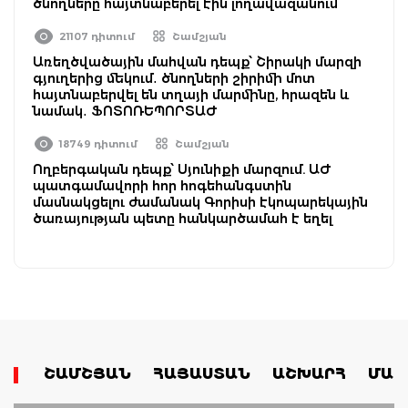
ծնողները հայտնաբերել էին լողավազանում
21107 դիտում
Շամշյան
Առեղծվածային մահվան դեպք՝ Շիրակի մարզի
գյուղերից մեկում․ ծնողների շիրիմի մոտ
հայտնաբերվել են տղայի մարմինը, հրազեն և
նամակ․ ՖՈՏՈՌԵՊՈՐՏԱԺ
18749 դիտում
Շամշյան
Ողբերգական դեպք՝ Սյունիքի մարզում. ԱԺ
պատգամավորի հոր հոգեհանգստին
մասնակցելու ժամանակ Գորիսի էկոպարեկային
ծառայության պետը հանկարծամահ է եղել
ՇԱՄՇՅԱՆ
ՀԱՅԱՍՏԱՆ
ԱՇԽԱՐՀ
ՄԱՄ