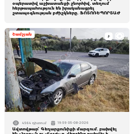
օպերատիվ աշխատանքի շնորհիվ. տեղում
հերթապահություն են իրականացրել
շտապօգնության բժիշկները. ՖՈՏՈՌԵՊՈՐՏԱԺ
Շամշյան
19:59 05-08-2026
4564 դիտում
Ավտովթար՝ Գեղարքունիքի մարզում. բախվել
են «Jeep»-ն ու «Ford»-ը. վերջինը բախվել է