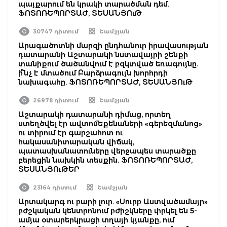
պայքարում են կրակի տարածման դեմ.
ՖՈՏՈՌԵՊՈՐՏԱԺ, ՏԵՍԱՆՅՈւԹ
30747 դիտում
Շամշյան
Արագածոտնի մարզի ընդհանուր իրավասության
դատարանի Աշտարակի նստավայրի շենքի
տանիքում ծածանվում է բզկտված եռագույնը․
ի՞նչ է մտածում Բարձրագույն խորհրդի
նախագահը. ՖՈՏՈՌԵՊՈՐՏԱԺ, ՏԵՍԱՆՅՈւԹ
26978 դիտում
Շամշյան
Աշտարակի դատարանի դիմաց, որտեղ
ստեղծվել էր ավտոմեքենաների «գերեզմանոց»
ու տիրում էր գարշահոտ ու
հակասանիտարական վիճակ,
պատասխանատուները վերջապես տարածքը
բերեցին նախկին տեսքին. ՖՈՏՈՌԵՊՈՐՏԱԺ,
ՏԵՍԱՆՅՈւԹԵՐ
23164 դիտում
Շամշյան
Արտակարգ ու բարի լուր. «Սուրբ Աստվածամայր»
բժշկական կենտրոնում բժիշկները փրկել են 5-
ամյա օտարերկրացի տղայի կյանքը, ում