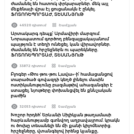
ժամանել են հատուկ փրկարարներ. մեկ այլ
մեքենայի վրա էլ ցուցանակն է ընկել.
ՖՈՏՈՌԵՊՈՐՏԱԺ, ՏԵՍԱՆՅՈւԹ
46520 դիտում
Շամշյան
Արտակարգ դեպք՝ Արմավիրի մարզում.
Նորապատում գործող բենզալցակայանում
պայթյուն է տեղի ունեցել. կան վիրավորներ.
ժամանել են հրշեջներն ու պարեկները.
ՖՈՏՈՌԵՊՈՐՏԱԺ, ՏԵՍԱՆՅՈւԹ
33872 դիտում
Շամշյան
Բլոգեր «Թու-թու-թու Լավա»-ի՝ համացանցով
տարածած գովազդի կեղծ լինելու մասին
ոստիկանությունը բազմաթիվ ահազանգեր է
ստացել. նյութերը փոխանցվել են քննչական
բաժին
32053 դիտում
Շամշյան
Խոշոր հրդեհ՝ Երևանի Սիլիկյան թաղամասի
հարևանությամբ գտնվող աղբավայրում. կրակն
ու ծուխը տեսանելի են մի քանի կիլոմետրից.
հրշեջները, վտանգելով իրենց կյանքը,