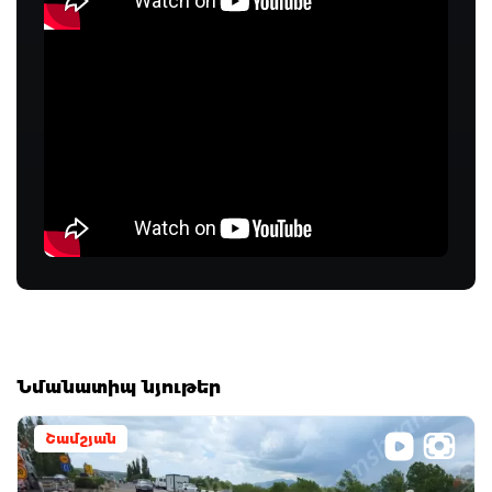
Նմանատիպ նյութեր
Շամշյան