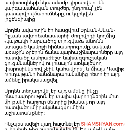
խախտողների նկատմամբ կիրառվելու են
կարգապահական տույժեր, ընդհուպ՝ չեն
կատարվի վճարումները, ու կզրկվեն
լիցենզիայից։
Արդեն ավարտին էր հասցվում Երևան-Սևան-
Իջևան ավտոճանապարհի ժողովրդի կողմից
«կայծակի հարվածից փլուզված» անունն
ստացած կամրջի հիմնանորոգումը, սակայն
առաջին օրերին ճանապարհաշինարարները այդ
հատվածը անհրաժեշտ նախազգուշական
ցուցանակներով ու լուսային առկայծվող
փարոսիկներով չէին կահավորել, և միայն Դավիթ
Խուդաթյանի հանձնարարականից հետո էր այդ
ամենը իրականացվել։
Արդեն տեղադրվել էր այդ ամենը, ինչը
հնարավորություն էր տալիս վարորդներին մոտ
մի քանի հարյուր մետրից իմանալ, որ այդ
հատվածում իրականացվում էին
աշխատանքներ։
Ինչպես ավելի վաղ
հայտնել էր
SHAMSHYAN.com-
ը, հուլիսի 1-ից շարունակվել են Երևան-Սևան-