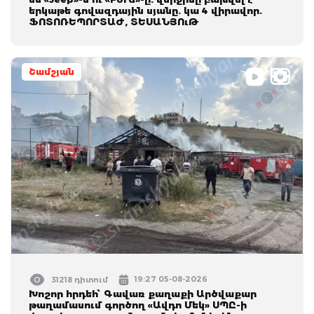
երկաթե գովազդային սյանը. կա 4 վիրավոր.
ՖՈՏՈՌԵՊՈՐՏԱԺ, ՏԵՍԱՆՅՈւԹ
Շամշյան
19:27 05-08-2026
31218 դիտում
Խոշոր հրդեհ՝ Գավառ քաղաքի Արծվաքար
թաղամասում գործող «Ավդո Մեկ» ՍՊԸ-ի