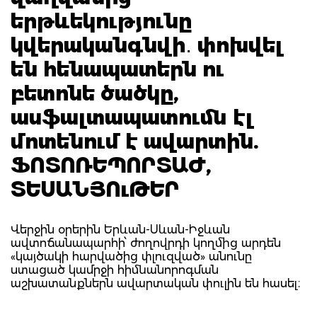
երթևեկությունը
կվերականգնվի․ փոխվել
են հենապատերն ու
բետոնե ծածկը,
ասֆալտապատումն էլ
մոտենում է ավարտին.
ՖՈՏՈՌԵՊՈՐՏԱԺ,
ՏԵՍԱՆՅՈւԹԵՐ
Վերջին օրերին Երևան-Սևան-Իջևան
ավտոճանապարհի՝ ժողովրդի կողմից արդեն
«կայծակի հարվածից փլուզված» անունը
ստացած կամրջի հիմնանորոգման
աշխատանքներն ավարտական փուլին են հասել։