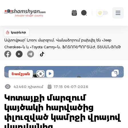
Open 
կարևոր
Ավտովթար՝ Լոռու մարզում․ Վանաձորում բախվել են «Jeep
Cherokee»-ն և «Toyota Camry»-ն․ ՖՈՏՈՌԵՊՈՐՏԱԺ, ՏԵՍԱՆՅՈւԹ
Շամշյան
42460 դիտում
17:15 06-07-2026
Կոտայքի մարզում
կայծակի հարվածից
փլուզված կամրջի վրայով
վաղվանից