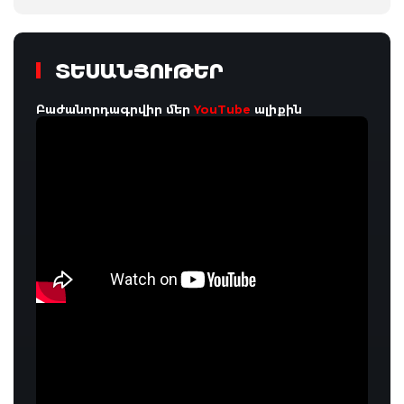
ՏԵՍԱՆՅՈՒԹԵՐ
Բաժանորդագրվիր մեր
YouTube
ալիքին