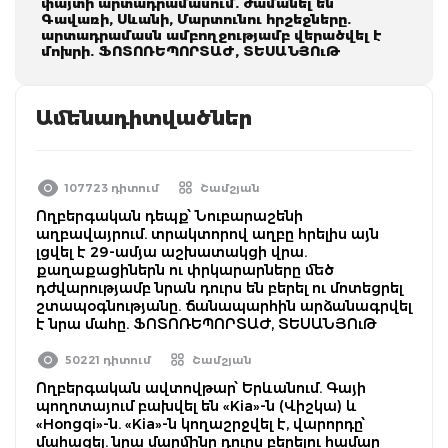
փայտի արտադրամասում. ժամանել են
Գավառի, Սևանի, Մարտունու հրշեջները.
արտադրամասն ամբողջությամբ վերածվել է
մոխրի. ՖՈՏՈՌԵՊՈՐՏԱԺ, ՏԵՍԱՆՅՈւԹ
Ամենադիտվածներ
107723 դիտում
Շամշյան
Ողբերգական դեպք՝ Նուբարաշենի
աղբավայրում. տրակտորով աղբը հրելիս այն
լցվել է 29-ամյա աշխատակցի վրա.
քաղաքացիներն ու փրկարարները մեծ
դժվարությամբ նրան դուրս են բերել ու մոտեցրել
շտապօգնությանը. ճանապարհին արձանագրվել
է նրա մահը. ՖՈՏՈՌԵՊՈՐՏԱԺ, ՏԵՍԱՆՅՈւԹ
50221 դիտում
Շամշյան
Ողբերգական ավտովթար՝ Երևանում. Գայի
պողոտայում բախվել են «Kia»-ն (Վիշկա) և
«Hongqi»-ն. «Kia»-ն կողաշրջվել է, վարորդը՝
մահացել. նրա մարմինը դուրս բերելու համար