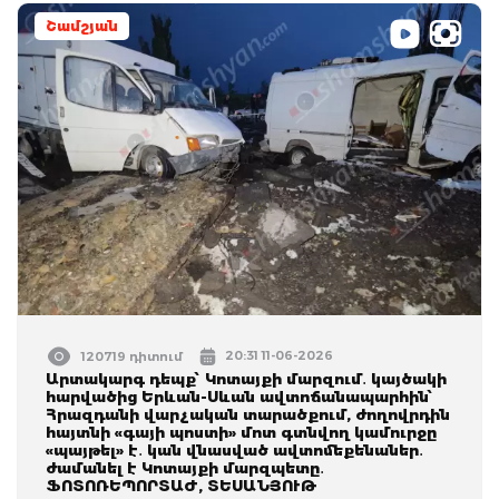
Շամշյան
20:31 11-06-2026
120719 դիտում
Արտակարգ դեպք՝ Կոտայքի մարզում․ կայծակի
հարվածից Երևան-Սևան ավտոճանապարհին՝
Հրազդանի վարչական տարածքում, ժողովրդին
հայտնի «գայի պոստի» մոտ գտնվող կամուրջը
«պայթել» է․ կան վնասված ավտոմեքենաներ․
ժամանել է Կոտայքի մարզպետը․
ՖՈՏՈՌԵՊՈՐՏԱԺ, ՏԵՍԱՆՅՈՒԹ