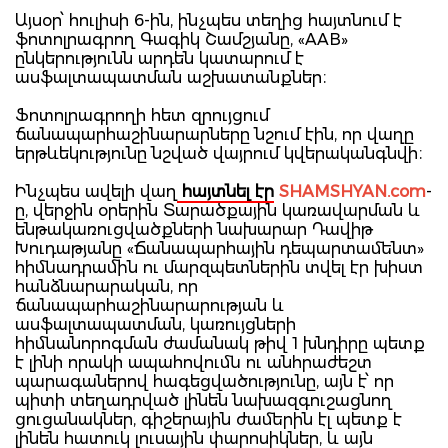
Այսօր՝ հուլիսի 6-ին, ինչպես տեղից հայտնում է
ֆոտոլրագրող Գագիկ Շամշյանը, «AAB»
ընկերությունն արդեն կատարում է
ասֆալտապատման աշխատանքներ։
Ֆոտոլրագրողի հետ զրույցում
ճանապարհաշինարարները նշում էին, որ վաղը
երթևեկությունը նշված վայրում կվերականգնվի։
Ինչպես ավելի վաղ
հայտնել էր
SHAMSHYAN.com
-
ը, վերջին օրերին Տարածքային կառավարման և
ենթակառուցվածքների նախարար Դավիթ
Խուդաթյանը «Ճանապարհային դեպարտամենտ»
հիմնադրամին ու մարզպետներին տվել էր խիստ
հանձնարարական, որ
ճանապարհաշինարարության և
ասֆալտապատման, կառույցների
հիմնանորոգման ժամանակ թիվ 1 խնդիրը պետք
է լինի որակի ապահովումն ու անհրաժեշտ
պարագաներով հագեցվածությունը, այն է՝ որ
պիտի տեղադրված լինեն նախազգուշացնող
ցուցանակներ, գիշերային ժամերին էլ պետք է
լինեն հատուկ լուսային փարոսիկներ, և այն