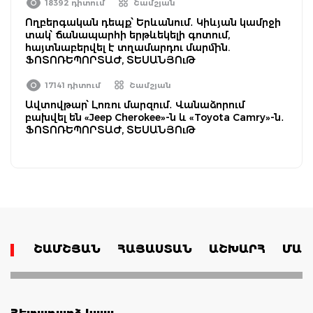
18392 դիտում
Շամշյան
Ողբերգական դեպք՝ Երևանում․ Կիևյան կամրջի
տակ՝ ճանապարհի երթևեկելի գոտում,
հայտնաբերվել է տղամարդու մարմին.
ՖՈՏՈՌԵՊՈՐՏԱԺ, ՏԵՍԱՆՅՈւԹ
17141 դիտում
Շամշյան
Ավտովթար՝ Լոռու մարզում․ Վանաձորում
բախվել են «Jeep Cherokee»-ն և «Toyota Camry»-ն․
ՖՈՏՈՌԵՊՈՐՏԱԺ, ՏԵՍԱՆՅՈւԹ
ՇԱՄՇՅԱՆ
ՀԱՅԱՍՏԱՆ
ԱՇԽԱՐՀ
ՄԱՄ