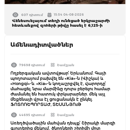
15:54 04-08-2026
607 դիտում
Վենեսուելայում տեղի ունեցած երկրաշարժի
հետևանքով զnhերի թիվը հասել է 6,125-ի
Ամենադիտվածներ
79698 դիտում
Շամշյան
Ողբերգական ավտովթար՝ Երևանում. Գայի
պողոտայում բախվել են «Kia»-ն (Վիշկա) և
«Hongqi»-ն. «Kia»-ն կողաշրջվել է, վարորդը՝
մահացել. նրա մարմինը դուրս բերելու համար
ժամանել են հատուկ փրկարարներ. մեկ այլ
մեքենայի վրա էլ ցուցանակն է ընկել.
ՖՈՏՈՌԵՊՈՐՏԱԺ, ՏԵՍԱՆՅՈւԹ
44695 դիտում
Շամշյան
Առեղծվածային մահվան դեպք՝ Շիրակի մարզի
գյուղերից մեկում․ ծնողների շիրիմի մոտ