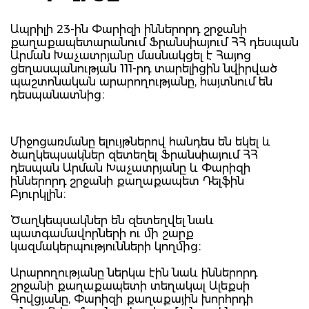
Ապրիլի 23-ին Փարիզի իններորդ շրջանի
քաղաքապետարանում Ֆրանսիայում ՀՀ դեսպան
Արման Խաչատրյանը մասնակցել է Հայոց
ցեղասպանության 111-րդ տարելիցին նվիրված
պաշտոնական արարողությանը, հայտնում են
դեսպանատնից։
Միջոցառմանը ելույթներով հանդես են եկել և
ծաղկեպսակներ զետեղել Ֆրանսիայում ՀՀ
դեսպան Արման Խաչատրյանը և Փարիզի
իններորդ շրջանի քաղաքապետ Դելֆին
Բյուրկլին։
Ծաղկեպսակներ են զետեղվել նաև
պատգամավորների ու մի շարք
կազմակերպությունների կողմից։
Արարողությանը ներկա էին նաև իններորդ
շրջանի քաղաքապետի տեղակալ Ալեքսի
Գովցյանը, Փարիզի քաղաքային խորհրդի