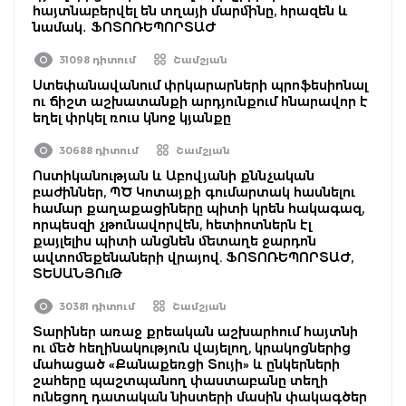
հայտնաբերվել են տղայի մարմինը, հրազեն և
նամակ․ ՖՈՏՈՌԵՊՈՐՏԱԺ
31098 դիտում
Շամշյան
Ստեփանավանում փրկարարների պրոֆեսիոնալ
ու ճիշտ աշխատանքի արդյունքում հնարավոր է
եղել փրկել ռուս կնոջ կյանքը
30688 դիտում
Շամշյան
Ոստիկանության և Աբովյանի քննչական
բաժիններ, ՊԾ Կոտայքի գումարտակ հասնելու
համար քաղաքացիները պիտի կրեն հակագազ,
որպեսզի չթունավորվեն, հետիոտներն էլ
քայլելիս պիտի անցնեն մետաղե ջարդոն
ավտոմեքենաների վրայով. ՖՈՏՈՌԵՊՈՐՏԱԺ,
ՏԵՍԱՆՅՈւԹ
30381 դիտում
Շամշյան
Տարիներ առաջ քրեական աշխարհում հայտնի
ու մեծ հեղինակություն վայելող, կրակոցներից
մահացած «Քանաքեռցի Տույի» և ընկերների
շահերը պաշտպանող փաստաբանը տեղի
ունեցող դատական նիստերի մասին փակագծեր