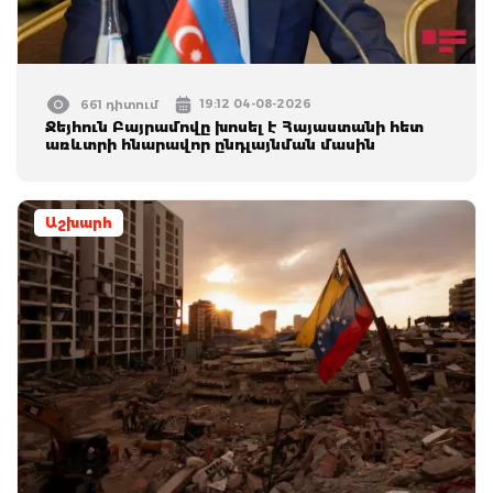
19:12 04-08-2026
661 դիտում
Ջեյհուն Բայրամովը խոսել է Հայաստանի հետ
առևտրի հնարավոր ընդլայնման մասին
Աշխարհ