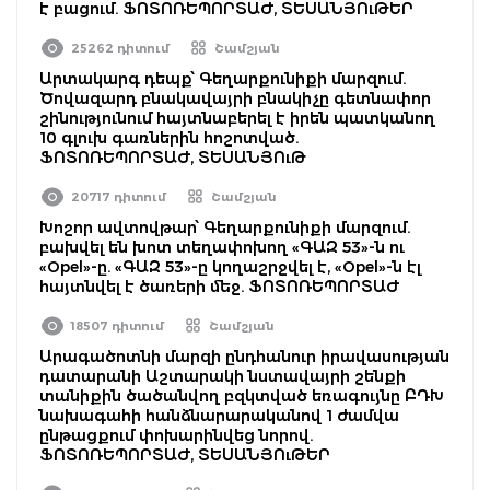
է բացում. ՖՈՏՈՌԵՊՈՐՏԱԺ, ՏԵՍԱՆՅՈւԹԵՐ
25262 դիտում
Շամշյան
Արտակարգ դեպք՝ Գեղարքունիքի մարզում.
Ծովազարդ բնակավայրի բնակիչը գետնափոր
շինությունում հայտնաբերել է իրեն պատկանող
10 գլուխ գառներին հոշոտված.
ՖՈՏՈՌԵՊՈՐՏԱԺ, ՏԵՍԱՆՅՈւԹ
20717 դիտում
Շամշյան
Խոշոր ավտովթար՝ Գեղարքունիքի մարզում.
բախվել են խոտ տեղափոխող «ԳԱԶ 53»-ն ու
«Opel»-ը. «ԳԱԶ 53»-ը կողաշրջվել է, «Opel»-ն էլ
հայտնվել է ծառերի մեջ. ՖՈՏՈՌԵՊՈՐՏԱԺ
18507 դիտում
Շամշյան
Արագածոտնի մարզի ընդհանուր իրավասության
դատարանի Աշտարակի նստավայրի շենքի
տանիքին ծածանվող բզկտված եռագույնը ԲԴԽ
նախագահի հանձնարարականով 1 ժամվա
ընթացքում փոխարինվեց նորով.
ՖՈՏՈՌԵՊՈՐՏԱԺ, ՏԵՍԱՆՅՈւԹԵՐ