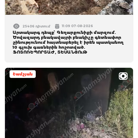
11:09 07-08-2026
25406 դիտում
Արտակարգ դեպք՝ Գեղարքունիքի մարզում.
Ծովազարդ բնակավայրի բնակիչը գետնափոր
շինությունում հայտնաբերել է իրեն պատկանող
10 գլուխ գառներին հոշոտված.
ՖՈՏՈՌԵՊՈՐՏԱԺ, ՏԵՍԱՆՅՈւԹ
Շամշյան