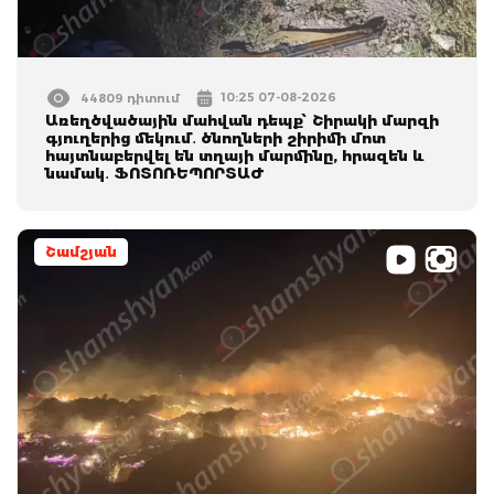
10:25 07-08-2026
44809 դիտում
Առեղծվածային մահվան դեպք՝ Շիրակի մարզի
գյուղերից մեկում․ ծնողների շիրիմի մոտ
հայտնաբերվել են տղայի մարմինը, հրազեն և
նամակ․ ՖՈՏՈՌԵՊՈՐՏԱԺ
Շամշյան