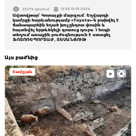
19:05 19-01-2026
39376 դիտում
Ավտովթար՝ Կոտայքի մարզում․ Եղվարդի
կամրջի հարևանությամբ «Toyota»-ն բախվել է
ճանապարհին եղած խոչընդոտ փոսին և
հայտնվել երթևեկելի գոտուց դուրս․ 1 հոգի
տեղում առաջին բուժօգնություն է ստացել․
ՖՈՏՈՌԵՊՈՐՏԱԺ, ՏԵՍԱՆՅՈՒԹ
Այս բաժնից
Շամշյան