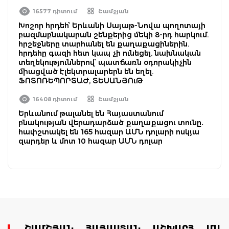
16577 դիտում
Շամշյան
Խոշոր հրդեհ՝ Երևանի Սայաթ-Նովա պողոտայի
բազմաբնակարան շենքերից մեկի 8-րդ հարկում.
հրշեջները տարհանել են քաղաքացիներին.
հրդեհը գազի հետ կապ չի ունեցել. նախնական
տեղեկություններով՝ պատճառն օդորակիչին
միացված էլեկտրալարերն են եղել.
ՖՈՏՈՌԵՊՈՐՏԱԺ, ՏԵՍԱՆՅՈւԹ
16408 դիտում
Շամշյան
Երևանում թալանել են Հայաստանում
բնակության վերադարձած քաղաքացու տունը․
հափշտակել են 165 հազար ԱՄՆ դոլարի ոսկյա
զարդեր և մոտ 10 հազար ԱՄՆ դոլար
ՇԱՄՇՅԱՆ
ՀԱՅԱՍՏԱՆ
ԱՇԽԱՐՀ
ՄԱՄ