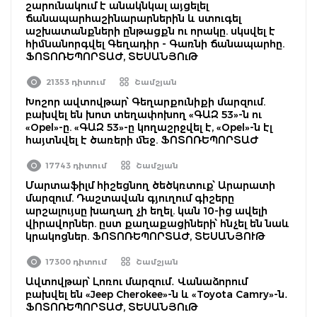
շարունակում է անակնկալ այցելել
ճանապարհաշինարարներին և ստուգել
աշխատանքների ընթացքն ու որակը. սկսվել է
հիմնանորգվել Գեղադիր - Գառնի ճանապարհը.
ՖՈՏՈՌԵՊՈՐՏԱԺ, ՏԵՍԱՆՅՈւԹ
21353 դիտում
Շամշյան
Խոշոր ավտովթար՝ Գեղարքունիքի մարզում.
բախվել են խոտ տեղափոխող «ԳԱԶ 53»-ն ու
«Opel»-ը. «ԳԱԶ 53»-ը կողաշրջվել է, «Opel»-ն էլ
հայտնվել է ծառերի մեջ. ՖՈՏՈՌԵՊՈՐՏԱԺ
17743 դիտում
Շամշյան
Մարտաֆիլմ հիշեցնող ծեծկռտուք՝ Արարատի
մարզում. Դաշտավան գյուղում գիշերը
արշալույսը խաղաղ չի եղել. կան 10-ից ավելի
վիրավորներ. ըստ քաղաքացիների՝ հնչել են նաև
կրակոցներ. ՖՈՏՈՌԵՊՈՐՏԱԺ, ՏԵՍԱՆՅՈՒԹ
17300 դիտում
Շամշյան
Ավտովթար՝ Լոռու մարզում․ Վանաձորում
բախվել են «Jeep Cherokee»-ն և «Toyota Camry»-ն․
ՖՈՏՈՌԵՊՈՐՏԱԺ, ՏԵՍԱՆՅՈւԹ