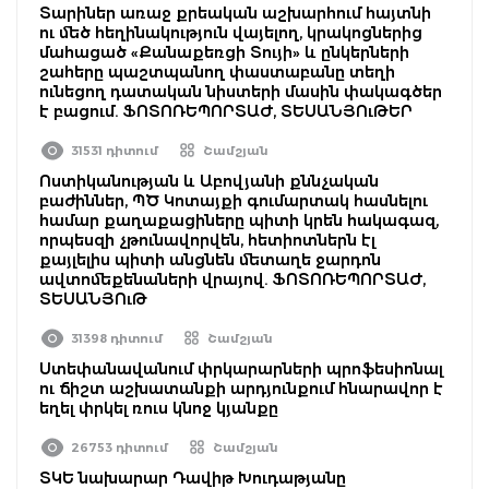
Տարիներ առաջ քրեական աշխարհում հայտնի
ու մեծ հեղինակություն վայելող, կրակոցներից
մահացած «Քանաքեռցի Տույի» և ընկերների
շահերը պաշտպանող փաստաբանը տեղի
ունեցող դատական նիստերի մասին փակագծեր
է բացում. ՖՈՏՈՌԵՊՈՐՏԱԺ, ՏԵՍԱՆՅՈւԹԵՐ
31531 դիտում
Շամշյան
Ոստիկանության և Աբովյանի քննչական
բաժիններ, ՊԾ Կոտայքի գումարտակ հասնելու
համար քաղաքացիները պիտի կրեն հակագազ,
որպեսզի չթունավորվեն, հետիոտներն էլ
քայլելիս պիտի անցնեն մետաղե ջարդոն
ավտոմեքենաների վրայով. ՖՈՏՈՌԵՊՈՐՏԱԺ,
ՏԵՍԱՆՅՈւԹ
31398 դիտում
Շամշյան
Ստեփանավանում փրկարարների պրոֆեսիոնալ
ու ճիշտ աշխատանքի արդյունքում հնարավոր է
եղել փրկել ռուս կնոջ կյանքը
26753 դիտում
Շամշյան
ՏԿԵ նախարար Դավիթ Խուդաթյանը