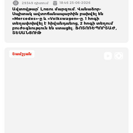
18:46 25-06-2026
29349 դիտում
Ավտովթար՝ Լոռու մարզում․ Վանաձոր-
Սպիտակ ավտոճանապարհին բախվել են
«Mercedes»-ը և «Volkswagen»-ը․ 1 հոգի
տեղափոխվել է հիվանդանոց, 2 հոգի տեղում
բուժօգնություն են ստացել․ ՖՈՏՈՌԵՊՈՐՏԱԺ,
ՏԵՍԱՆՅՈՒԹ
Շամշյան