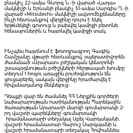
բնակիչ 22-ամյա Գևորգ Ն․-ի վարած «Լադա»
մակնիշի և Երևանի բնակիչ 31-ամյա Սարգիս Ղ․-ի
վարած «Mitsubishi» մակնիշի ավտոմեքենաները,
ինչի հետևանքով վերջինը դուրս է եկել
երթևեկելի գոտուց և բախվել կամրջի բետոնե
հենասյուներին և հայտնվել կամրջի տակ։
Ինչպես հայտնում է ֆոտոլրագրող Գագիկ
Շամշյանը, վթարի հետևանքով, օպերատիվորեն
ժամանած «Արարատ» բժշկական կենտրոնի
շտապօգնության բժիշկների հերթապահ խումբը
տեղում 1 հոգու առաջին բուժօգնություն են
ցուցաբերել, սակայն վերջինը հրաժարվել է
հիվանադանոց մեկնելուց։
Դեպքի վայր են ժամանել ՀՀ Ներքին գործերի
նախարարության ոստիկանության Պարեկային
ծառայության Արարատի մարզի գումարտակի 2-
րդ վաշտի պարեկները՝ գումարտակի
հրամանատարի տեղակալ Աբել Վարդանյանի,
վաշտի հրամանատար Գարուշ Սարգսյանի և
վաշտի հրամանատարի տեղակալ Հովհաննես