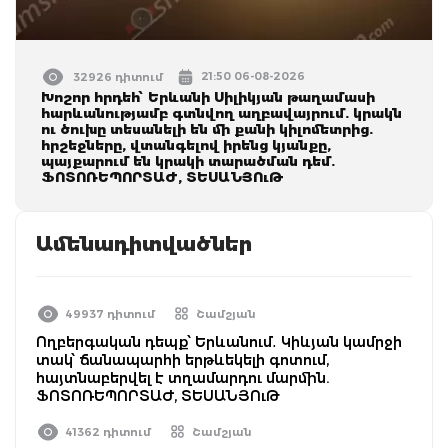
21:50 06-08-2026
32926 դիտում
Խոշոր հրդեհ՝ Երևանի Սիլիկյան թաղամասի
հարևանությամբ գտնվող աղբավայրում. կրակն
ու ծուխը տեսանելի են մի քանի կիլոմետրից.
հրշեջները, վտանգելով իրենց կյանքը,
պայքարում են կրակի տարածման դեմ.
ՖՈՏՈՌԵՊՈՐՏԱԺ, ՏԵՍԱՆՅՈւԹ
Ամենադիտվածներ
49937 դիտում
Շամշյան
Ողբերգական դեպք՝ Երևանում․ Կիևյան կամրջի
տակ՝ ճանապարհի երթևեկելի գոտում,
հայտնաբերվել է տղամարդու մարմին.
ՖՈՏՈՌԵՊՈՐՏԱԺ, ՏԵՍԱՆՅՈւԹ
41362 դիտում
Շամշյան