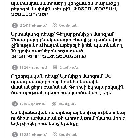
պատասխանատուները վերջապես տարածքը
բերեցին նախկին տեսքին. ՖՈՏՈՌԵՊՈՐՏԱԺ,
ՏԵՍԱՆՅՈւԹԵՐ
22613 դիտում
Շամշյան
Արտակարգ դեպք՝ Գեղարքունիքի մարզում.
Ծովազարդ բնակավայրի բնակիչը գետնափոր
շինությունում հայտնաբերել է իրեն պատկանող
10 գլուխ գառներին հոշոտված.
ՖՈՏՈՌԵՊՈՐՏԱԺ, ՏԵՍԱՆՅՈւԹ
19244 դիտում
Շամշյան
Ողբերգական դեպք՝ Սյունիքի մարզում. ԱԺ
պատգամավորի հոր հոգեհանգստին
մասնակցելու ժամանակ Գորիսի էկոպարեկային
ծառայության պետը հանկարծամահ է եղել
19106 դիտում
Շամշյան
Ստեփանավանում փրկարարների պրոֆեսիոնալ
ու ճիշտ աշխատանքի արդյունքում հնարավոր է
եղել փրկել ռուս կնոջ կյանքը
17289 դիտում
Շամշյան