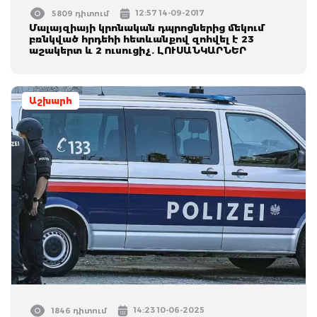
12:57 14-09-2017
5809 դիտում
Մալայզիայի կրոնական դպրոցներից մեկում
բռնկված հրդեհի հետևանքով զոհվել է 23
աշակերտ և 2 ուսուցիչ. ԼՈՒՍԱՆԿԱՐՆԵՐ
Աշխարհ
14:23 10-06-2025
1846 դիտում