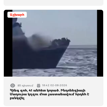
Աշխարհ
18:42 02-08-2026
811 դիտում
Հինգ զոհ, 41 անհետ կորած. Ինդոնեզիայի
Մադուրա կղզու մոտ լաստանավում հրդեհ է
բռնկվել