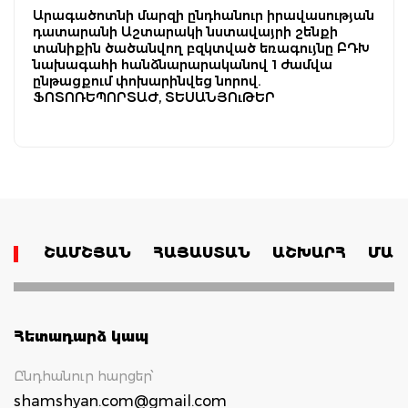
Արագածոտնի մարզի ընդհանուր իրավասության
դատարանի Աշտարակի նստավայրի շենքի
տանիքին ծածանվող բզկտված եռագույնը ԲԴԽ
նախագահի հանձնարարականով 1 ժամվա
ընթացքում փոխարինվեց նորով.
ՖՈՏՈՌԵՊՈՐՏԱԺ, ՏԵՍԱՆՅՈւԹԵՐ
ՇԱՄՇՅԱՆ
ՀԱՅԱՍՏԱՆ
ԱՇԽԱՐՀ
ՄԱՄ
Հետադարձ կապ
Ընդհանուր հարցեր՝
shamshyan.com@gmail.com