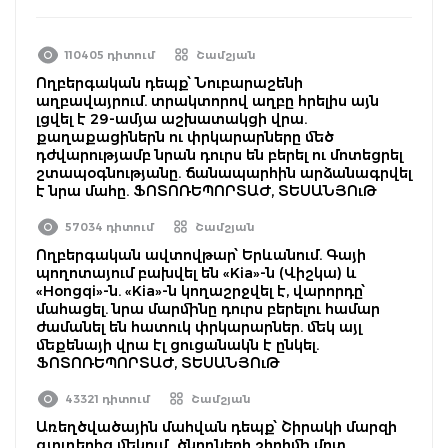
110405 դիտում
Շամշյան
Ողբերգական դեպք՝ Նուբարաշենի
աղբավայրում. տրակտորով աղբը հրելիս այն
լցվել է 29-ամյա աշխատակցի վրա.
քաղաքացիներն ու փրկարարները մեծ
դժվարությամբ նրան դուրս են բերել ու մոտեցրել
շտապօգնությանը. ճանապարհին արձանագրվել
է նրա մահը. ՖՈՏՈՌԵՊՈՐՏԱԺ, ՏԵՍԱՆՅՈւԹ
57034 դիտում
Շամշյան
Ողբերգական ավտովթար՝ Երևանում. Գայի
պողոտայում բախվել են «Kia»-ն (Վիշկա) և
«Hongqi»-ն. «Kia»-ն կողաշրջվել է, վարորդը՝
մահացել. նրա մարմինը դուրս բերելու համար
ժամանել են հատուկ փրկարարներ. մեկ այլ
մեքենայի վրա էլ ցուցանակն է ընկել.
ՖՈՏՈՌԵՊՈՐՏԱԺ, ՏԵՍԱՆՅՈւԹ
43321 դիտում
Շամշյան
Առեղծվածային մահվան դեպք՝ Շիրակի մարզի
գյուղերից մեկում․ ծնողների շիրիմի մոտ