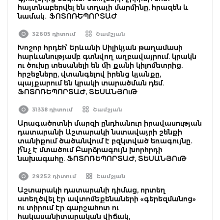
հայտնաբերվել են տղայի մարմինը, հրազեն և
նամակ․ ՖՈՏՈՌԵՊՈՐՏԱԺ
32605 դիտում
Շամշյան
Խոշոր հրդեհ՝ Երևանի Սիլիկյան թաղամասի
հարևանությամբ գտնվող աղբավայրում. կրակն
ու ծուխը տեսանելի են մի քանի կիլոմետրից.
հրշեջները, վտանգելով իրենց կյանքը,
պայքարում են կրակի տարածման դեմ.
ՖՈՏՈՌԵՊՈՐՏԱԺ, ՏԵՍԱՆՅՈւԹ
31338 դիտում
Շամշյան
Արագածոտնի մարզի ընդհանուր իրավասության
դատարանի Աշտարակի նստավայրի շենքի
տանիքում ծածանվում է բզկտված եռագույնը․
ի՞նչ է մտածում Բարձրագույն խորհրդի
նախագահը. ՖՈՏՈՌԵՊՈՐՏԱԺ, ՏԵՍԱՆՅՈւԹ
29252 դիտում
Շամշյան
Աշտարակի դատարանի դիմաց, որտեղ
ստեղծվել էր ավտոմեքենաների «գերեզմանոց»
ու տիրում էր գարշահոտ ու
հակասանիտարական վիճակ,