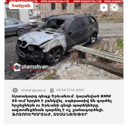
Շամշյան
09:56 17-12-2021
41068 դիտում
Արտակարգ դեպք Երևանում. կայանված BMW
X5-ում հրդեհ է բռնկվել. օպերատիվ են գործել
հրշեջներն ու Երևանի գնդի պարեկները.
ավտոմեքենան դարձել է ոչ շահագործելի.
ՖՈՏՈՌԵՊՈՐՏԱԺ, ՏԵՍԱՆՅՈՒԹԵՐ