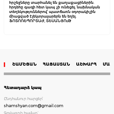
հրշեջները տարհանել են քաղաքացիներին.
հրդեհը գազի հետ կապ չի ունեցել. նախնական
տեղեկություններով՝ պատճառն օդորակիչին
միացված էլեկտրալարերն են եղել.
ՖՈՏՈՌԵՊՈՐՏԱԺ, ՏԵՍԱՆՅՈւԹ
ՇԱՄՇՅԱՆ
ՀԱՅԱՍՏԱՆ
ԱՇԽԱՐՀ
ՄԱՄ
Հետադարձ կապ
Ընդհանուր հարցեր՝
shamshyan.com@gmail.com
Գովազդի համար`