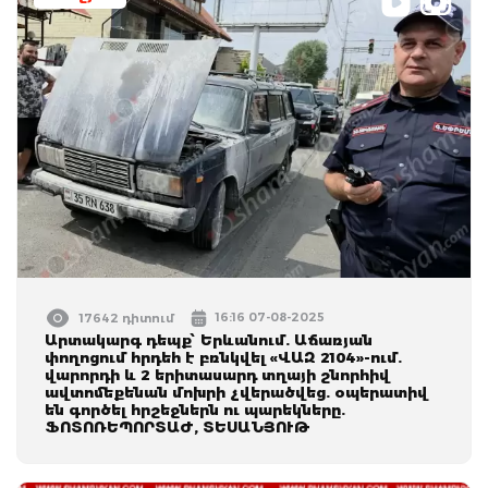
16:16 07-08-2025
17642 դիտում
Արտակարգ դեպք՝ Երևանում. Աճառյան
փողոցում հրդեհ է բռնկվել «ՎԱԶ 2104»-ում.
վարորդի և 2 երիտասարդ տղայի շնորհիվ
ավտոմեքենան մոխրի չվերածվեց. օպերատիվ
են գործել հրշեջներն ու պարեկները.
ՖՈՏՈՌԵՊՈՐՏԱԺ, ՏԵՍԱՆՅՈՒԹ