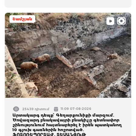
Շամշյան
11:09 07-08-2026
25439 դիտում
Արտակարգ դեպք՝ Գեղարքունիքի մարզում.
Ծովազարդ բնակավայրի բնակիչը գետնափոր
շինությունում հայտնաբերել է իրեն պատկանող
10 գլուխ գառներին հոշոտված.
ՖՈՏՈՌԵՊՈՐՏԱԺ, ՏԵՍԱՆՅՈւԹ