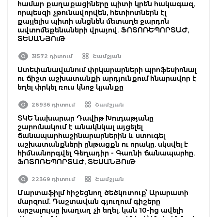
համար քաղաքացիները պիտի կրեն հակագազ,
որպեսզի չթունավորվեն, հետիոտներն էլ
քայլելիս պիտի անցնեն մետաղե ջարդոն
ավտոմեքենաների վրայով. ՖՈՏՈՌԵՊՈՐՏԱԺ,
ՏԵՍԱՆՅՈւԹ
31572 դիտում
Շամշյան
Ստեփանավանում փրկարարների պրոֆեսիոնալ
ու ճիշտ աշխատանքի արդյունքում հնարավոր է
եղել փրկել ռուս կնոջ կյանքը
26936 դիտում
Շամշյան
ՏԿԵ նախարար Դավիթ Խուդաթյանը
շարունակում է անակնկալ այցելել
ճանապարհաշինարարներին և ստուգել
աշխատանքների ընթացքն ու որակը. սկսվել է
հիմնանորգվել Գեղադիր - Գառնի ճանապարհը.
ՖՈՏՈՌԵՊՈՐՏԱԺ, ՏԵՍԱՆՅՈւԹ
22369 դիտում
Շամշյան
Մարտաֆիլմ հիշեցնող ծեծկռտուք՝ Արարատի
մարզում. Դաշտավան գյուղում գիշերը
արշալույսը խաղաղ չի եղել. կան 10-ից ավելի