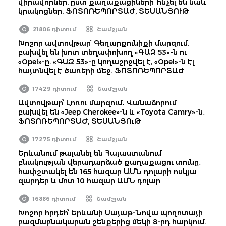
վիրավորներ. ըստ քաղաքացիների՝ հնչել են նաև
կրակոցներ. ՖՈՏՈՌԵՊՈՐՏԱԺ, ՏԵՍԱՆՅՈՒԹ
21806 դիտում
Շամշյան
Խոշոր ավտովթար՝ Գեղարքունիքի մարզում.
բախվել են խոտ տեղափոխող «ԳԱԶ 53»-ն ու
«Opel»-ը. «ԳԱԶ 53»-ը կողաշրջվել է, «Opel»-ն էլ
հայտնվել է ծառերի մեջ. ՖՈՏՈՌԵՊՈՐՏԱԺ
17429 դիտում
Շամշյան
Ավտովթար՝ Լոռու մարզում․ Վանաձորում
բախվել են «Jeep Cherokee»-ն և «Toyota Camry»-ն․
ՖՈՏՈՌԵՊՈՐՏԱԺ, ՏԵՍԱՆՅՈւԹ
17275 դիտում
Շամշյան
Երևանում թալանել են Հայաստանում
բնակության վերադարձած քաղաքացու տունը․
հափշտակել են 165 հազար ԱՄՆ դոլարի ոսկյա
զարդեր և մոտ 10 հազար ԱՄՆ դոլար
16886 դիտում
Շամշյան
Խոշոր հրդեհ՝ Երևանի Սայաթ-Նովա պողոտայի
բազմաբնակարան շենքերից մեկի 8-րդ հարկում.