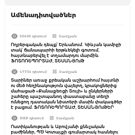
Ամենադիտվածներ
50405 դիտում
Շամշյան
Ողբերգական դեպք՝ Երևանում․ Կիևյան կամրջի
տակ՝ ճանապարհի երթևեկելի գոտում,
հայտնաբերվել է տղամարդու մարմին.
ՖՈՏՈՌԵՊՈՐՏԱԺ, ՏԵՍԱՆՅՈւԹ
47734 դիտում
Շամշյան
Տարիներ առաջ քրեական աշխարհում հայտնի
ու մեծ հեղինակություն վայելող, կրակոցներից
մահացած «Քանաքեռցի Տույի» և ընկերների
շահերը պաշտպանող փաստաբանը տեղի
ունեցող դատական նիստերի մասին փակագծեր
է բացում. ՖՈՏՈՌԵՊՈՐՏԱԺ, ՏԵՍԱՆՅՈւԹԵՐ
31831 դիտում
Շամշյան
Ոստիկանության և Աբովյանի քննչական
բաժիններ, ՊԾ Կոտայքի գումարտակ հասնելու