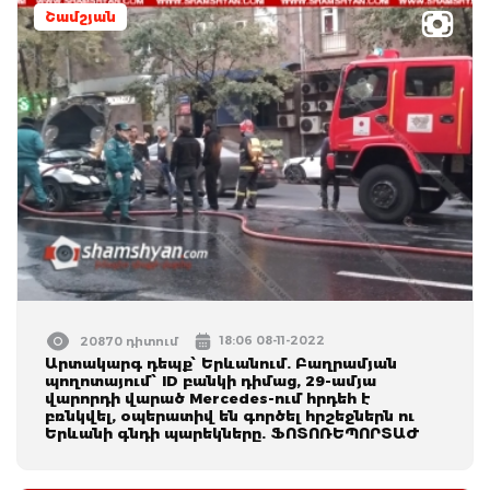
Շամշյան
18:06 08-11-2022
20870 դիտում
Արտակարգ դեպք՝ Երևանում. Բաղրամյան
պողոտայում՝ ID բանկի դիմաց, 29-ամյա
վարորդի վարած Mercedes-ում հրդեհ է
բռնկվել, օպերատիվ են գործել հրշեջներն ու
Երևանի գնդի պարեկները. ՖՈՏՈՌԵՊՈՐՏԱԺ