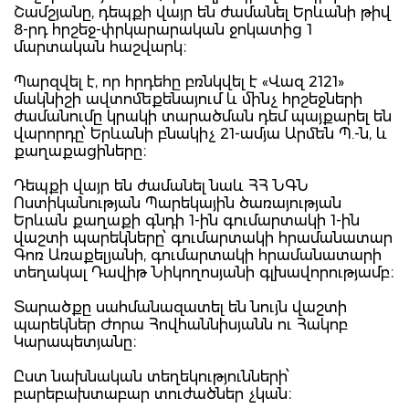
Շամշյանը, դեպքի վայր են ժամանել Երևանի թիվ
8-րդ հրշեջ-փրկարարական ջոկատից 1
մարտական հաշվարկ։
Պարզվել է, որ հրդեհը բռնկվել է «Վազ 2121»
մակնիշի ավտոմեքենայում և մինչ հրշեջների
ժամանումը կրակի տարածման դեմ պայքարել են
վարորդը՝ Երևանի բնակիչ 21-ամյա Արմեն Պ.-ն, և
քաղաքացիները։
Դեպքի վայր են ժամանել նաև ՀՀ ՆԳՆ
Ոստիկանության Պարեկային ծառայության
Երևան քաղաքի գնդի 1-ին գումարտակի 1-ին
վաշտի պարեկները՝ գումարտակի հրամանատար
Գոռ Առաքելյանի, գումարտակի հրամանատարի
տեղակալ Դավիթ Նիկողոսյանի գլխավորությամբ։
Տարածքը սահմանազատել են նույն վաշտի
պարեկներ Ժորա Հովհաննիսյանն ու Հակոբ
Կարապետյանը։
Ըստ նախնական տեղեկությունների՝
բարեբախտաբար տուժածներ չկան։