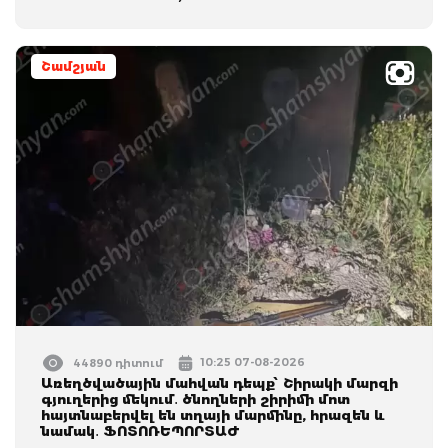
Շամշյան
10:25 07-08-2026
44890 դիտում
Առեղծվածային մահվան դեպք՝ Շիրակի մարզի
գյուղերից մեկում․ ծնողների շիրիմի մոտ
հայտնաբերվել են տղայի մարմինը, հրազեն և
նամակ․ ՖՈՏՈՌԵՊՈՐՏԱԺ