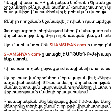
Դեպքի փաստով ՀՀ քննչական կոմիտեի Երևան քա
շրջանների քննչական բաժնում «բուժաշխատողի 
հատկանիշով նախաձեռնվել է քրեական վարույթ:
Քննիչի որոշմամբ նշանակվել է դիակի դատաբժշկա
Ֆոտոլրագրողի տեղեկութուններով՝ մահացածը ուն
վիրահատությունից 3-րդ ողբերգական դեպքն է տեղ
Այդ մասին պնդում են
SHAMSHYAN.com
-ի աղբյուրն
SHAMSHYAN.com
-
ը ստացել է ԱՐԹՄԵԴ ԲՎԿ-ի պարզ
ենք ստորև.
Վիրահատության ընթացքում պացիենտի մոտ ախտոր
Այսօր լրատվամիջոցներում հրապարակվել է «Հերթ
անչափահասների 32-ամյա մայրը վիրահատության 
մասնագիտական պարտականությունները չկատարել
վերտառությամբ մամուլի հրապարակում:
Հրապարակման մեջ ներկայացված է 32-ամյա կնոջ
կենտրոնը տեղեկացնում է, որ քթի վիրահատությ
ընդունված պացիենտի մահը, ինչը եզակի առողջակ