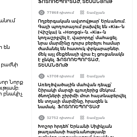
ՖՈՏՈՌԵՊՈՐՏԱԺ, ՏԵՍԱՆՅՈւԹ
77868 դիտում
Շամշյան
ևանում
Ողբերգական ավտովթար՝ Երևանում.
Գայի պողոտայում բախվել են «Kia»-ն
(Վիշկա) և «Hongqi»-ն. «Kia»-ն
կողաշրջվել է, վարորդը՝ մահացել.
նրա մարմինը դուրս բերելու համար
ր են
ժամանել են հատուկ փրկարարներ.
մեկ այլ մեքենայի վրա էլ ցուցանակն
է ընկել. ՖՈՏՈՌԵՊՈՐՏԱԺ,
 բաժնի
ՏԵՍԱՆՅՈւԹ
43708 դիտում
Շամշյան
Նոր Նորք
Առեղծվածային մահվան դեպք՝
ւթյամբ:
Շիրակի մարզի գյուղերից մեկում․
ի բնակիչ
ծնողների շիրիմի մոտ հայտնաբերվել
են տղայի մարմինը, հրազեն և
նամակ․ ՖՈՏՈՌԵՊՈՐՏԱԺ
32752 դիտում
Շամշյան
Խոշոր հրդեհ՝ Երևանի Սիլիկյան
թաղամասի հարևանությամբ