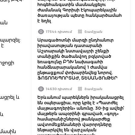
հոգեհանգստին մասնակցելու
ժամանակ Գորիսի էկոպարեկային
ծառայության պետը հանկարծամահ
է եղել
կան
17544 դիտում
Շամշյան
 պարզել:
Արագածոտնի մարզի ընդհանուր
 է
իրավասության դատարանի
Աշտարակի նստավայրի շենքի
տանիքին ծածանվող բզկտված
եռագույնը ԲԴԽ նախագահի
իջոցի
հանձնարարականով 1 ժամվա
ընթացքում փոխարինվեց նորով.
ՖՈՏՈՌԵՊՈՐՏԱԺ, ՏԵՍԱՆՅՈւԹԵՐ
14630 դիտում
Շամշյան
ացրել և
Երևանում պարեկներն իրականացրել
են օպերացիա, որը կրել է «Պատժել
մայթագողերին» անունը. 30-ից ավելի՝
մայթերն ապօրինի գրաված, «գոլդ»
 և
համարանիշներով թանկարժեք
ավտոմեքենաների վարորդները
ենթարկվել են վարչական
 մասին