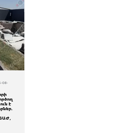
6-08-
իրի
ործող
ուն է
որներ.
ՏԱԺ,