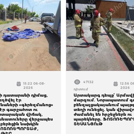
47132
15:22 06-08-
12:56 0
2026
2026
դիտում
 դատարանի դիմաց,
Արտակարգ դեպք՝ Արմավ
ղծվել էր
մարզում. Նորապատում գ
նաների «գերեզմանոց»
բենզալցակայանում պայթյ
 էր գարշահոտ ու
տեղի ունեցել. կան վիրավ
իտարական վիճակ,
ժամանել են հրշեջներն ու
նատուները վերջապես
պարեկները. ՖՈՏՈՌԵՊՈՐ
բերեցին նախկին
ՏԵՍԱՆՅՈւԹ
ՖՈՏՈՌԵՊՈՐՏԱԺ,
ւԹԵՐ