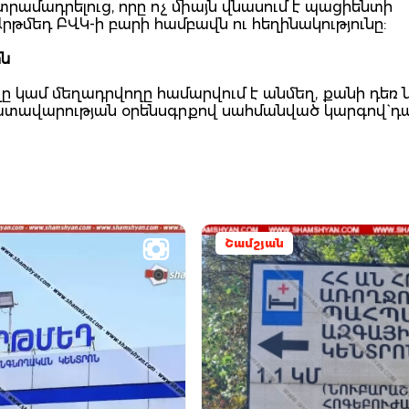
րամադրելուց, որը ոչ միայն վնասում է պացիենտի
րթմեդ ԲՎԿ-ի բարի համբավն ու հեղինակությունը:
ն
 կամ մեղադրվողը համարվում է անմեղ, քանի դեռ 
դատավարության օրենսգրքով սահմանված կարգով` դ
Շամշյան