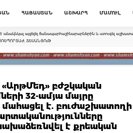
ՅԱՆ
ՀԱՅԱՍՏԱՆ
ԱՇԽԱՐՀ
ՄԱՄՈՒԼ
 անակնկալ այցելել ճանապարհաշինարարներին և ստուգել աշխատանք
ՏՈՌԵՊՈՐՏԱԺ, ՏԵՍԱՆՅՈւԹ
 «ԱրթՄեդ» բժշկական
ների 32-ամյա մայրը
մահացել է. բուժաշխատողի
արտականությունները
նախաձեռնվել է քրեական