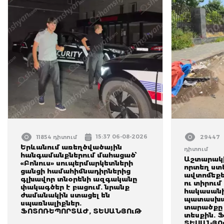
15:37 06-08-2026
11854 դիտում
29447
Երևանում առեղծվածային
դիտում
հանգամանքներում մահացած՝
Աշտարակի
«Բոնուս» սուպերմարկետների
որտեղ ստե
ցանցի համահիմնադիրներից
ավտոմեքե
գլխավոր տնօրենի ազգականը
ու տիրում
փակագծեր է բացում. նրանք
հակասան
ժամանակին ստացել են
պատասխա
սպառնալիքներ.
տարածքը 
ՖՈՏՈՌԵՊՈՐՏԱԺ, ՏԵՍԱՆՅՈւԹ
տեսքին. 
ՏԵՍԱՆՅՈ