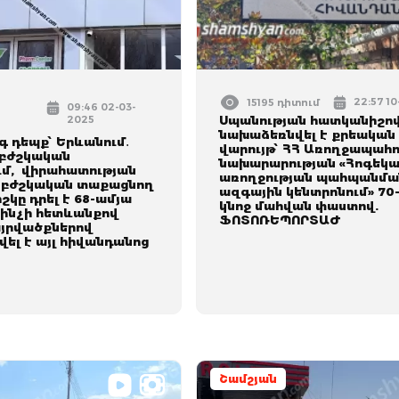
22:57 10
15195 դիտում
09:46 02-03-
2025
Սպանության հատկանիշո
նախաձեռնվել է քրեական
 դեպք՝ Երևանում․
վարույթ՝ ՀՀ Առողջապահո
 բժշկական
նախարարության «Հոգեկ
ւմ, վիրահատության
առողջության պահպանմա
 բժշկական տաքացնող
ազգային կենտրոնում» 70
շկը դրել է 68-ամյա
կնոջ մահվան փաստով.
 ինչի հետևանքով
ՖՈՏՈՌԵՊՈՐՏԱԺ
այրվածքներով
ել է այլ հիվանդանոց
Շամշյան