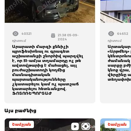
40321
64652
21:38 05-09-
2024
դիտում
դիտում
Արարատի մարզի քննիչի
Արտակարգ
պրոֆեսիոնալ ու գրագետ
«Արթմեդ»
աշխատանքի շնորհիվ պարզվել
կենտրոնո
է, որ 51-ամյա տղամարդը ոչ թե
ժամանակ
ավտովթարից է մահացել, այլ
սարքը բժի
բուժաշխատողի կողմից
կնոջ վրա,
մասնագիտական
վերջինը 
պարտականությունները
տեղափոխվ
չկատարելու կամ ոչ պատշաճ
կատարելու հետևանքով․
ՖՈՏՈՌԵՊՈՐՏԱԺ
Այս բաժնից
Շամշյան
Շամշյան