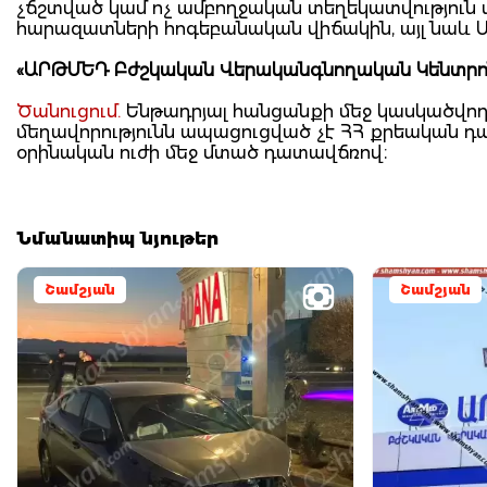
չճշտված կամ ոչ ամբողջական տեղեկատվություն տ
հարազատների հոգեբանական վիճակին, այլ նաև Ա
«ԱՐԹՄԵԴ Բժշկական Վերականգնողական Կենտրո
Ծանուցում.
Ենթադրյալ հանցանքի մեջ կասկածվողը
մեղավորությունն ապացուցված չէ ՀՀ քրեական 
օրինական ուժի մեջ մտած դատավճռով։
Նմանատիպ նյութեր
Շամշյան
Շամշյան