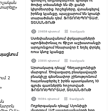
գտնվող աղբավայրում. կրակն ու
արչական
ծուխը տեսանելի են մի քանի
տարելը»
կիլոմետրից. հրշեջները, վտանգելով
իրենց կյանքը, պայքարում են կրակի
տարածման դեմ. ՖՈՏՈՌԵՊՈՐՏԱԺ,
ՏԵՍԱՆՅՈւԹ
29838 դիտում
Շամշյան
Ստեփանավանում փրկարարների
պրոֆեսիոնալ ու ճիշտ աշխատանքի
արդյունքում հնարավոր է եղել փրկել
ռուս կնոջ կյանքը
այացնում
23555 դիտում
Շամշյան
Արտակարգ դեպք՝ Գեղարքունիքի
մարզում. Ծովազարդ բնակավայրի
բնակիչը գետնափոր շինությունում
ւմ. 2
հայտնաբերել է իրեն պատկանող 10
գլուխ գառներին հոշոտված.
»
ՖՈՏՈՌԵՊՈՐՏԱԺ, ՏԵՍԱՆՅՈւԹ
19394 դիտում
Շամշյան
ան
Ողբերգական դեպք՝ Սյունիքի
ենտրոն
մարզում. ԱԺ պատգամավորի հոր
մեդ ԲՎԿ-