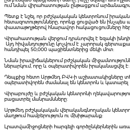
ում նման վիրահատության ընթացքում արձանագրվո
Պետք է նշել, որ բժշկակական կենտրոնում իրակ
հետազոտությունները, որոնք ցուցված են ինչպես
փաստաթղթերով հնարավոր հակացուցումները հեր
Վիրահատության վերջում դրսևորվել է եզակի խնդիր
Այդ հիվանդությունը կոչվում է չարորակ գերտաքացու
հանդիպել 50,000 պացիենտներից մեկի մոտ:
Նման իրավիճակներում բժշկական միջամտությունն
ներարկում, որը և օպերատիվորեն իրականացվել է
Դեպքից հետո Արթմեդ ԲՎԿ-ի աշխատակիցները տե
օպերատիվորեն ժամանալ են կենտրոն և կատարել 
Վիրաբույժը և բժշկական կենտրոնի ղեկավարությ
բացատրել մանրամսները:
Արթմեդ բժշկակական վերականգնողական կենտրո
մաղթում համբերություն ու մխիթարանք:
Լրատվամիջոցների հարգելի գործընկերներին առաջ