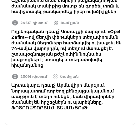
Աշտարակում տան տերերի բացակայության
ժամանակ տանիքից մուտք են գործել տուն և
հափշտակել թանկարժեք իրեր ու խմիչքներ
24601 դիտում
Շամշյան
Ողբերգական դեպք՝ Կոտայքի մարզում․ «Opel
Zafira»-ով մեղվի փեթակների տեղափոխման
ժամանակ մեղուները հարձակվել ու խայթել են
74-ամյա վարորդին, ով տեղում մահացել է․
շտապօգնության բժշկուհին նույնպես
խայթոցներ է ստացել և տեղափոխվել
հիվանդանոց
23091 դիտում
Շամշյան
Արտակարգ դեպք՝ Արմավիրի մարզում.
Նորապատում գործող բենզալցակայանում
պայթյուն է տեղի ունեցել. կան վիրավորներ.
ժամանել են հրշեջներն ու պարեկները.
ՖՈՏՈՌԵՊՈՐՏԱԺ, ՏԵՍԱՆՅՈւԹ