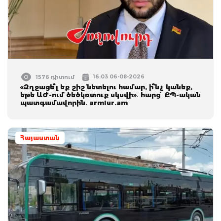
16:03 06-08-2026
1576 դիտում
«Զղջացե՞լ եք շիշ նետելու համար, ի՞նչ կանեք,
եթե ԱԺ-ում ծեծկռտուք սկսվի»․ հարց՝ ՔՊ-ական
պատգամավորին․ armlur.am
Հայաստան