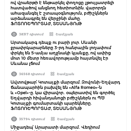
ով վրաերթի է ենթարկել փողոցը չթույլատրելի
հատվածով անցնող հետիոտնին. վարորդն
ահազանգել է շտապօգնություն, բժիշկներն
արձանագրել են վերջինի մահը.
ՖՈՏՈՌԵՊՈՐՏԱԺ, ՏԵՍԱՆՅՈւԹ
38317 դիտում
Շամշյան
Արտակարգ դեպք ու բարի լուր. Սևանի
ջրափրկարարները 3-րդ հանրային լողափում
փրկել են 5-ամյա աղջնակի կյանքը, ով ափից
մոտ 10 մետր հեռավորությամբ հայտնվել էր
Սևանա լճում
36568 դիտում
Շամշյան
Ավտովթար՝ Կոտայքի մարզում. Զովունի-Եղվարդ
ճանապարհին բախվել են «Alfa Romeo»-ն
և «Opel»-ը. կա վիրավոր․ օպերատիվ են գործել
Եղվարդի հիվանդանոցի բժիշկներն ու ՊԾ
Կոտայքի գումարտակի պարեկները.
ՖՈՏՈՌԵՊՈՐՏԱԺ, ՏԵՍԱՆՅՈւԹ
35794 դիտում
Շամշյան
Միջադեպ՝ Արարատի մարզում․ Վեդիում