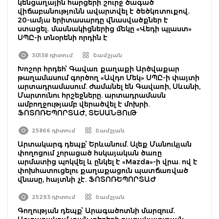
կենցաղային հարցերի շուրջ ծագած
վիճաբանությունն ավարտվել է ծեծկռտուքով․
20-ամյա երիտասարդը վնասվածքներ է
ստացել․ մասնակիցներից մեկը «Վեդի պլաստ»
ՍՊԸ-ի տնօրենի որդին է
30138 դիտում
Շամշյան
Խոշոր հրդեհ՝ Գավառ քաղաքի Արծվաքար
թաղամասում գործող «Ավդո Մեկ» ՍՊԸ-ի փայտի
արտադրամասում. ժամանել են Գավառի, Սևանի,
Մարտունու հրշեջները. արտադրամասն
ամբողջությամբ վերածվել է մոխրի.
ՖՈՏՈՌԵՊՈՐՏԱԺ, ՏԵՍԱՆՅՈւԹ
25866 դիտում
Շամշյան
Արտակարգ դեպք՝ Երևանում. Ալեք Մանուկյան
փողոցում չորացած հսկայական ծառը
արմատից պոկվել և ընկել է «Mazda»-ի վրա. ով է
փոխհատուցելու քաղաքացուն պատճառված
վնասը, հայտնի չէ. ՖՈՏՈՌԵՊՈՐՏԱԺ
25293 դիտում
Շամշյան
Գողության դեպք՝ Արագածոտնի մարզում․