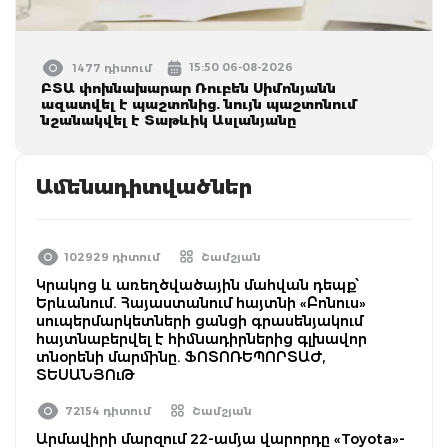
15:50 06-08-2026
1477 դիտում
ԲՏԱ փոխնախարար Ռուբեն Սիմոնյանն
ազատվել է պաշտոնից. նույն պաշտոնում
նշանակվել է Տաթևիկ Ասլանյանը
Ամենադիտվածներ
102929 դիտում
Շամշյան
Կրակոց և առեղծվածային մահվան դեպք՝
Երևանում. Հայաստանում հայտնի «Բոնուս»
սուպերմարկետների ցանցի գրասենյակում
հայտնաբերվել է հիմնադիրներից գլխավոր
տնօրենի մարմինը. ՖՈՏՈՌԵՊՈՐՏԱԺ,
ՏԵՍԱՆՅՈւԹ
72154 դիտում
Շամշյան
Արմավիրի մարզում 22-ամյա վարորդը «Toyota»-