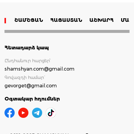
ՇԱՄՇՅԱՆ
ՀԱՅԱՍՏԱՆ
ԱՇԽԱՐՀ
ՄԱՄ
Հետադարձ կապ
Ընդհանուր հարցեր՝
shamshyan.com@gmail.com
Գովազդի համար`
gevorget@gmail.com
Օգտակար հղումներ