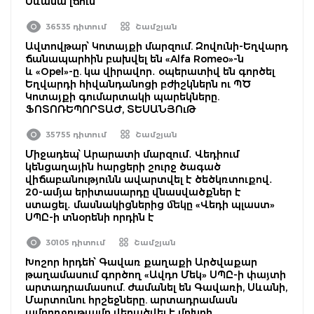
Սևանա լճում
36535 դիտում
Շամշյան
Ավտովթար՝ Կոտայքի մարզում. Զովունի-Եղվարդ
ճանապարհին բախվել են «Alfa Romeo»-ն
և «Opel»-ը. կա վիրավոր․ օպերատիվ են գործել
Եղվարդի հիվանդանոցի բժիշկներն ու ՊԾ
Կոտայքի գումարտակի պարեկները.
ՖՈՏՈՌԵՊՈՐՏԱԺ, ՏԵՍԱՆՅՈւԹ
35755 դիտում
Շամշյան
Միջադեպ՝ Արարատի մարզում․ Վեդիում
կենցաղային հարցերի շուրջ ծագած
վիճաբանությունն ավարտվել է ծեծկռտուքով․
20-ամյա երիտասարդը վնասվածքներ է
ստացել․ մասնակիցներից մեկը «Վեդի պլաստ»
ՍՊԸ-ի տնօրենի որդին է
30105 դիտում
Շամշյան
Խոշոր հրդեհ՝ Գավառ քաղաքի Արծվաքար
թաղամասում գործող «Ավդո Մեկ» ՍՊԸ-ի փայտի
արտադրամասում. ժամանել են Գավառի, Սևանի,
Մարտունու հրշեջները. արտադրամասն
ամբողջությամբ վերածվել է մոխրի.