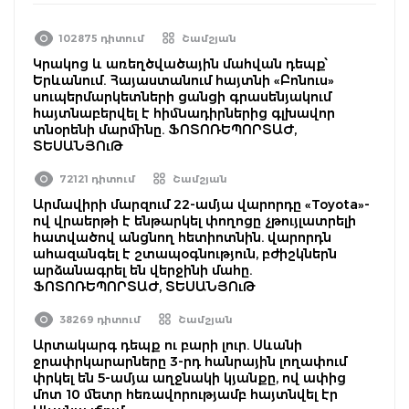
102875 դիտում
Շամշյան
Կրակոց և առեղծվածային մահվան դեպք՝
Երևանում. Հայաստանում հայտնի «Բոնուս»
սուպերմարկետների ցանցի գրասենյակում
հայտնաբերվել է հիմնադիրներից գլխավոր
տնօրենի մարմինը. ՖՈՏՈՌԵՊՈՐՏԱԺ,
ՏԵՍԱՆՅՈւԹ
72121 դիտում
Շամշյան
Արմավիրի մարզում 22-ամյա վարորդը «Toyota»-
ով վրաերթի է ենթարկել փողոցը չթույլատրելի
հատվածով անցնող հետիոտնին. վարորդն
ահազանգել է շտապօգնություն, բժիշկներն
արձանագրել են վերջինի մահը.
ՖՈՏՈՌԵՊՈՐՏԱԺ, ՏԵՍԱՆՅՈւԹ
38269 դիտում
Շամշյան
Արտակարգ դեպք ու բարի լուր. Սևանի
ջրափրկարարները 3-րդ հանրային լողափում
փրկել են 5-ամյա աղջնակի կյանքը, ով ափից
մոտ 10 մետր հեռավորությամբ հայտնվել էր