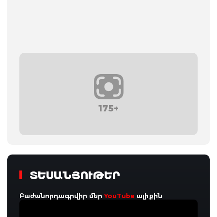
175+
ՏԵՍԱՆՅՈՒԹԵՐ
Բաժանորդագրվիր մեր
YouTube
ալիքին