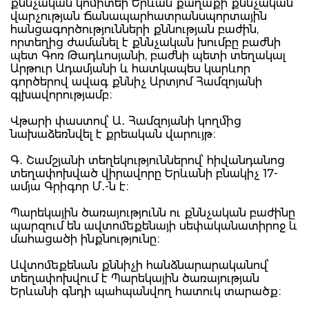
քննչական կոմիտեի Երևան քաղաքի քննչական
վարչության Ճանապարհատրանսպորտային
հանցագործությունների քննության բաժին,
որտեղից ժամանել է քննչական խումբը բաժնի
պետ Գոռ Թադևոսյանի, բաժնի պետի տեղակալ
Արթուր Ադամյանի և հատկապես կարևոր
գործերով ավագ քննիչ Արտյոմ Համզոյանի
գլխավորությամբ։
Վթարի փաստով՝ Ա․ Համզոյանի կողմից
նախաձեռնվել է քրեական վարույթ։
Գ․ Շամշյանի տեղեկություններով՝ հիվանդանոց
տեղափոխված վիրավորը Երևանի բնակիչ 17-
ամյա Գրիգոր Մ․-ն է։
Պարեկային ծառայությունն ու քննչական բաժինը
պարզում են ավտոմեքենայի սեփականատիրոջ և
մահացածի ինքնությունը։
Ավտոմեքենան քննիչի հանձնարարականով՝
տեղափոխվում է Պարեկային ծառայության
Երևանի գնդի պահպանվող հատուկ տարածք։