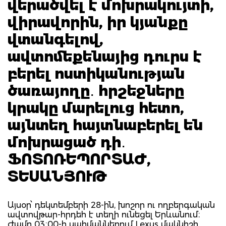
վերածվել է մոխրակույտի,
վիրավորին, իր կյանքը
վտանգելով,
ավտոմեքենայից դուրս է
բերել ոստիկանության
ծառայողը․ հրշեջները
կրակը մարելուց հետո,
այնտեղ հայտնաբերել են
մոխրացած դի․
ՖՈՏՈՌԵՊՈՐՏԱԺ,
ՏԵՍԱՆՅՈՒԹ
Այսօր՝ դեկտեմբերի 28-ին, խոշոր ու ողբերգական
ավտովթար-հրդեհ է տեղի ունեցել Երևանում։
Ժամը 03։00-ի սահմաններում Lexus մակնիշի