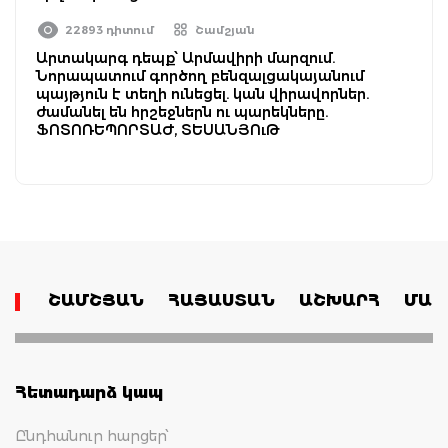
22893 դիտում
Շամշյան
Արտակարգ դեպք՝ Արմավիրի մարզում.
Նորապատում գործող բենզալցակայանում
պայթյուն է տեղի ունեցել. կան վիրավորներ.
ժամանել են հրշեջներն ու պարեկները.
ՖՈՏՈՌԵՊՈՐՏԱԺ, ՏԵՍԱՆՅՈւԹ
ՇԱՄՇՅԱՆ
ՀԱՅԱՍՏԱՆ
ԱՇԽԱՐՀ
ՄԱՄ
Հետադարձ կապ
Ընդհանուր հարցեր՝