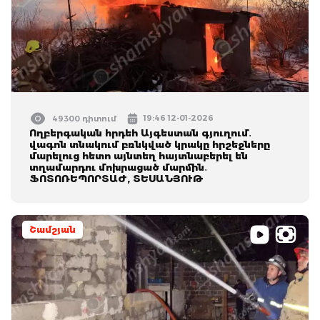
19:46 12-01-2026
49300 դիտում
Ողբերգական հրդեհ Այգեստան գյուղում․
վագոն տնակում բռնկված կրակը հրշեջները
մարելուց հետո այնտեղ հայտնաբերել են
տղամարդու մոխրացած մարմին․
ՖՈՏՈՌԵՊՈՐՏԱԺ, ՏԵՍԱՆՅՈՒԹ
Շամշյան