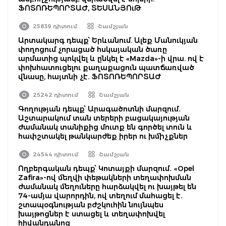
ՖՈՏՈՌԵՊՈՐՏԱԺ, ՏԵՍԱՆՅՈւԹ
25839 դիտում
Շամշյան
Արտակարգ դեպք՝ Երևանում. Ալեք Մանուկյան
փողոցում չորացած հսկայական ծառը
արմատից պոկվել և ընկել է «Mazda»-ի վրա. ով է
փոխհատուցելու քաղաքացուն պատճառված
վնասը, հայտնի չէ. ՖՈՏՈՌԵՊՈՐՏԱԺ
25242 դիտում
Շամշյան
Գողության դեպք՝ Արագածոտնի մարզում․
Աշտարակում տան տերերի բացակայության
ժամանակ տանիքից մուտք են գործել տուն և
հափշտակել թանկարժեք իրեր ու խմիչքներ
24544 դիտում
Շամշյան
Ողբերգական դեպք՝ Կոտայքի մարզում․ «Opel
Zafira»-ով մեղվի փեթակների տեղափոխման
ժամանակ մեղուները հարձակվել ու խայթել են
74-ամյա վարորդին, ով տեղում մահացել է․
շտապօգնության բժշկուհին նույնպես
խայթոցներ է ստացել և տեղափոխվել
հիվանդանոց