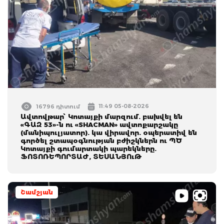
11:49 05-08-2026
16796 դիտում
Ավտովթար՝ Կոտայքի մարզում. բախվել են
«ԳԱԶ 53»-ն ու «SHACMAN» ավտոքարշակը
(մանիպուլյատոր). կա վիրավոր. օպերատիվ են
գործել շտապօգնության բժիշկներն ու ՊԾ
Կոտայքի գումարտակի պարեկները.
ՖՈՏՈՌԵՊՈՐՏԱԺ, ՏԵՍԱՆՅՈւԹ
Շամշյան