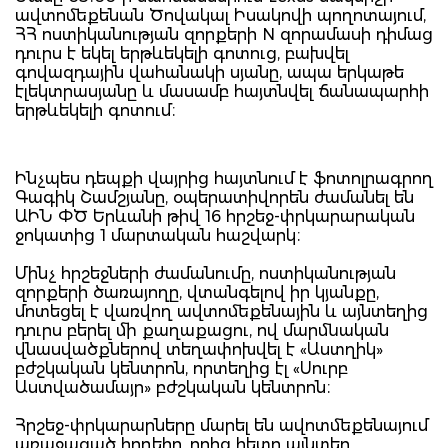
ավտոմեքենան Ծովակալ Իսակովի պողոտայում,
ՀՀ ոստիկանության զորքերի N զորամասի դիմաց
դուրս է եկել երթևեկելի գոտուց, բախվել
գովազդային վահանակի սյանը, ապա երկաթե
էլեկտրասյանը և մասամբ հայտնվել ճանապարհի
երթևեկելի գոտում։
Ինչպես դեպքի վայրից հայտնում է ֆոտոլրագրող
Գագիկ Շամշյանը, օպերատիվորեն ժամանել են
ԱԻՆ ՓԾ Երևանի թիվ 16 հրշեջ-փրկարարական
ջոկատից 1 մարտական հաշվարկ։
Մինչ հրշեջների ժամանումը, ոստիկանության
զորքերի ծառայողը, վտանգելով իր կյանքը,
մոտեցել է վառվող ավտոմեքենային և այնտեղից
դուրս բերել մի քաղաքացու, ով մարմնական
վնասվածքներով տեղափոխվել է «Աստղիկ»
բժշկական կենտրոն, որտեղից էլ «Սուրբ
Աստվածամայր» բժշկական կենտրոն։
Հրշեջ-փրկարարները մարել են ավոտմեքենայում
առաջացած հրդեհը, որից հետո այնտեղ