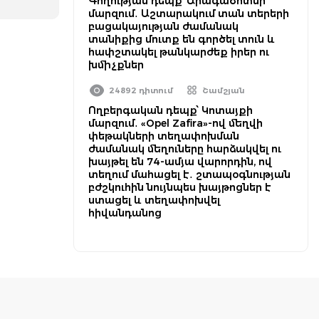
Գողության դեպք՝ Արագածոտնի
մարզում․ Աշտարակում տան տերերի
բացակայության ժամանակ
տանիքից մուտք են գործել տուն և
հափշտակել թանկարժեք իրեր ու
խմիչքներ
24892 դիտում
Շամշյան
Ողբերգական դեպք՝ Կոտայքի
մարզում․ «Opel Zafira»-ով մեղվի
փեթակների տեղափոխման
ժամանակ մեղուները հարձակվել ու
խայթել են 74-ամյա վարորդին, ով
տեղում մահացել է․ շտապօգնության
բժշկուհին նույնպես խայթոցներ է
ստացել և տեղափոխվել
հիվանդանոց