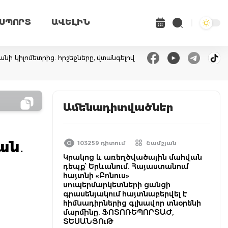
ՍՊՈՐՏ
ԱՎԵԼԻՆ
անի կիլոմետրից. հրշեջները, վտանգելով
Ամենադիտվածներ
ան․
103259 դիտում
Շամշյան
Կրակոց և առեղծվածային մահվան
դեպք՝ Երևանում. Հայաստանում
հայտնի «Բոնուս»
սուպերմարկետների ցանցի
գրասենյակում հայտնաբերվել է
հիմնադիրներից գլխավոր տնօրենի
մարմինը. ՖՈՏՈՌԵՊՈՐՏԱԺ,
ՏԵՍԱՆՅՈւԹ