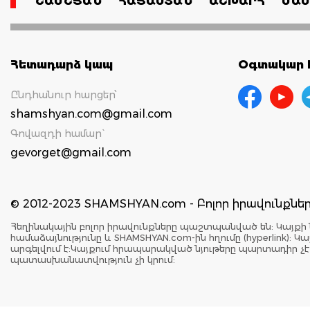
ՇԱՄՇՅԱՆ
ՀԱՅԱՍՏԱՆ
ԱՇԽԱՐՀ
ՄԱՄ
Հետադարձ կապ
Օգտակար հ
Ընդհանուր հարցեր՝
shamshyan.com@gmail.com
Գովազդի համար`
gevorget@gmail.com
© 2012-2023 SHAMSHYAN.com - Բոլոր իրավունքն
Հեղինակային բոլոր իրավունքները պաշտպանված են: Կայքի 
համաձայնությունը և SHAMSHYAN.com-ին հղումը (hyperlink)
արգելվում է:Կայքում հրապարակված նյութերը պարտադիր չ
պատասխանատվություն չի կրում: