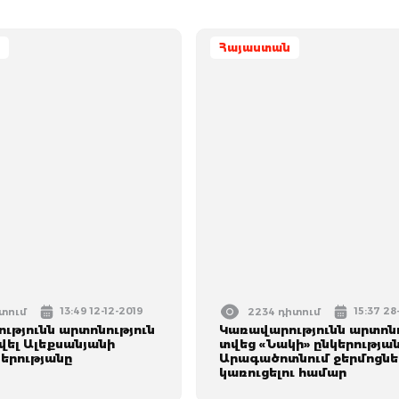
Հայաստան
13:49 12-12-2019
15:37 28
իտում
2234 դիտում
ւթյունն արտոնություն
Կառավարությունն արտոնո
վել Ալեքսանյանի
տվեց «Նակի» ընկերության
կերությանը
Արագածոտնում ջերմոցնե
կառուցելու համար