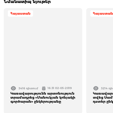
Նմանատիպ նյութեր
Հայաստան
Հայաստան
16:31 02-05-2019
3416 դիտում
3214 դ
Կառավարությունն արտոնություն
Կառավարո
տրամադրեց «Մանուկյան կոնյակի
տվեց Սամ
գործարան» ընկերությանը
դստեր ըն