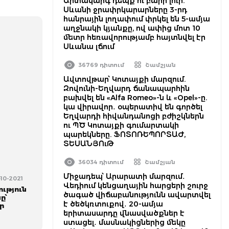
Արտակարգ դեպք ու բարի լուր.
Սևանի ջրափրկարարները 3-րդ
հանրային լողափում փրկել են 5-ամյա
աղջնակի կյանքը, ով ափից մոտ 10
մետր հեռավորությամբ հայտնվել էր
Սևանա լճում
36769 դիտում
Շամշյան
Ավտովթար՝ Կոտայքի մարզում.
Զովունի-Եղվարդ ճանապարհին
բախվել են «Alfa Romeo»-ն և «Opel»-ը.
կա վիրավոր․ օպերատիվ են գործել
Եղվարդի հիվանդանոցի բժիշկներն
ու ՊԾ Կոտայքի գումարտակի
պարեկները. ՖՈՏՈՌԵՊՈՐՏԱԺ,
ՏԵՍԱՆՅՈւԹ
36034 դիտում
Շամշյան
Միջադեպ՝ Արարատի մարզում․
-10-2021
Վեդիում կենցաղային հարցերի շուրջ
ւթյուն
ծագած վիճաբանությունն ավարտվել
ը՝
է ծեծկռտուքով․ 20-ամյա
ր
երիտասարդը վնասվածքներ է
ստացել․ մասնակիցներից մեկը