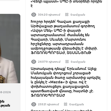
«Վեդի պլաստ» ՍՊԸ-ի տնօրենի որդին
է
30420 դիտում
Շամշյան
Խոշոր հրդեհ՝ Գավառ քաղաքի
Արծվաքար թաղամասում գործող
«Ավդո Մեկ» ՍՊԸ-ի փայտի
արտադրամասում. ժամանել են
Գավառի, Սևանի, Մարտունու
հրշեջները. արտադրամասն
ամբողջությամբ վերածվել է մոխրի.
ՖՈՏՈՌԵՊՈՐՏԱԺ, ՏԵՍԱՆՅՈւԹ
26079 դիտում
Շամշյան
Արտակարգ դեպք՝ Երևանում. Ալեք
Մանուկյան փողոցում չորացած
հսկայական ծառը արմատից պոկվել
և ընկել է «Mazda»-ի վրա. ով է
փոխհատուցելու քաղաքացուն
պատճառված վնասը, հայտնի չէ.
08-2026
ՖՈՏՈՌԵՊՈՐՏԱԺ
ին
25521 դիտում
Շամշյան
ւթյան