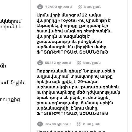
72400 դիտում
Շամշյան
Արմավիրի մարզում 22-ամյա
վարորդը «Toyota»-ով վրաերթի է
ակներում
ենթարկել փողոցը չթույլատրելի
որիան) և
հատվածով անցնող հետիոտնին.
վարորդն ահազանգել է
շտապօգնություն, բժիշկներն
արձանագրել են վերջինի մահը.
ՖՈՏՈՌԵՊՈՐՏԱԺ, ՏԵՍԱՆՅՈւԹ
55252 դիտում
Շամշյան
ամի
Ողբերգական դեպք՝ Նուբարաշենի
աղբավայրում. տրակտորով աղբը
հրելիս այն լցվել է 29-ամյա
րամ միջին
աշխատակցի վրա. քաղաքացիներն
ու փրկարարները մեծ դժվարությամբ
նրան դուրս են բերել ու մոտեցրել
տուրքից
շտապօգնությանը. ճանապարհին
արձանագրվել է նրա մահը.
ՖՈՏՈՌԵՊՈՐՏԱԺ, ՏԵՍԱՆՅՈւԹ
38488 դիտում
Շամշյան