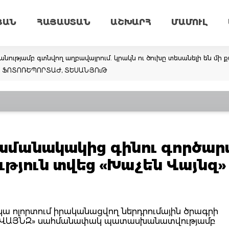
ՅԱՆ
ՀԱՅԱՍՏԱՆ
ԱՇԽԱՐՀ
ՄԱՄՈՒԼ
նությամբ գտնվող աղբավայրում. կրակն ու ծուխը տեսանելի են մի ք
եմ. ՖՈՏՈՌԵՊՈՐՏԱԺ, ՏԵՍԱՆՅՈւԹ
ժամանակակից գինու գործար
թյուն տվեց «Խաչեն Վայնզ»
կա ոլորտում իրականացվող ներդրումային ծրագրի
Ն ՎԱՅՆԶ» սահմանափակ պատասխանատվությամբ