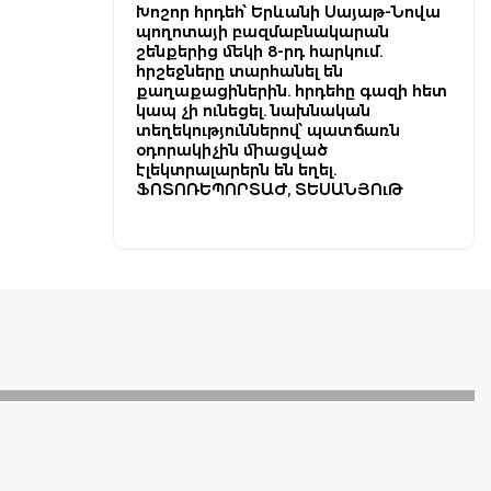
Խոշոր հրդեհ՝ Երևանի Սայաթ-Նովա
պողոտայի բազմաբնակարան
շենքերից մեկի 8-րդ հարկում.
հրշեջները տարհանել են
քաղաքացիներին. հրդեհը գազի հետ
կապ չի ունեցել. նախնական
տեղեկություններով՝ պատճառն
օդորակիչին միացված
էլեկտրալարերն են եղել.
ՖՈՏՈՌԵՊՈՐՏԱԺ, ՏԵՍԱՆՅՈւԹ