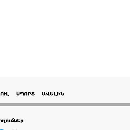
ՈՒԼ
ՍՊՈՐՏ
ԱՎԵԼԻՆ
ղումներ