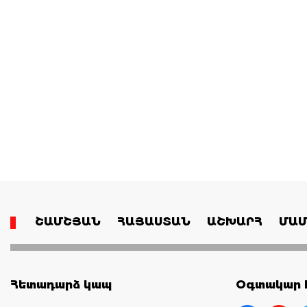
ՇԱՄՇՅԱՆ
ՀԱՅԱՍՏԱՆ
ԱՇԽԱՐՀ
ՄԱՄ
Հետադարձ կապ
Օգտակար հ