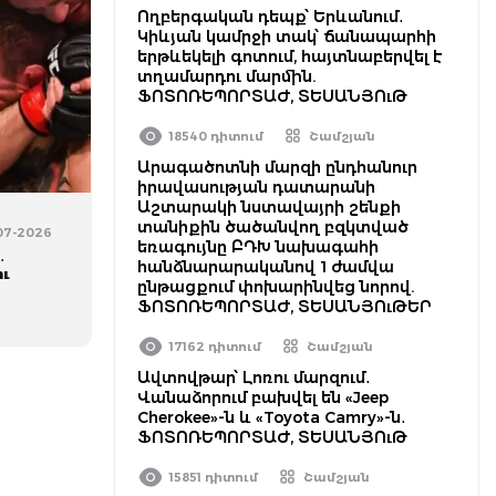
Ողբերգական դեպք՝ Երևանում․
Կիևյան կամրջի տակ՝ ճանապարհի
երթևեկելի գոտում, հայտնաբերվել է
տղամարդու մարմին.
ՖՈՏՈՌԵՊՈՐՏԱԺ, ՏԵՍԱՆՅՈւԹ
18540 դիտում
Շամշյան
Արագածոտնի մարզի ընդհանուր
իրավասության դատարանի
Աշտարակի նստավայրի շենքի
տանիքին ծածանվող բզկտված
-07-2026
եռագույնը ԲԴԽ նախագահի
․
հանձնարարականով 1 ժամվա
ու
ընթացքում փոխարինվեց նորով.
ՖՈՏՈՌԵՊՈՐՏԱԺ, ՏԵՍԱՆՅՈւԹԵՐ
17162 դիտում
Շամշյան
Ավտովթար՝ Լոռու մարզում․
Վանաձորում բախվել են «Jeep
Cherokee»-ն և «Toyota Camry»-ն․
ՖՈՏՈՌԵՊՈՐՏԱԺ, ՏԵՍԱՆՅՈւԹ
15851 դիտում
Շամշյան