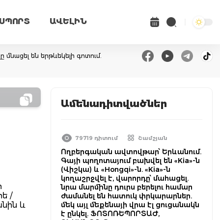
ՍՊՈՐՏ
ԱՎԵԼԻՆ
ը մնացել են երթևեկելի գոտում.
Ամենադիտվածներ
79719 դիտում
Շամշյան
Ողբերգական ավտովթար՝ Երևանում.
Գայի պողոտայում բախվել են «Kia»-ն
(Վիշկա) և «Hongqi»-ն. «Kia»-ն
կողաշրջվել է, վարորդը՝ մահացել.
ի
նրա մարմինը դուրս բերելու համար
ե /
ժամանել են հատուկ փրկարարներ.
անին և
մեկ այլ մեքենայի վրա էլ ցուցանակն
է ընկել. ՖՈՏՈՌԵՊՈՐՏԱԺ,