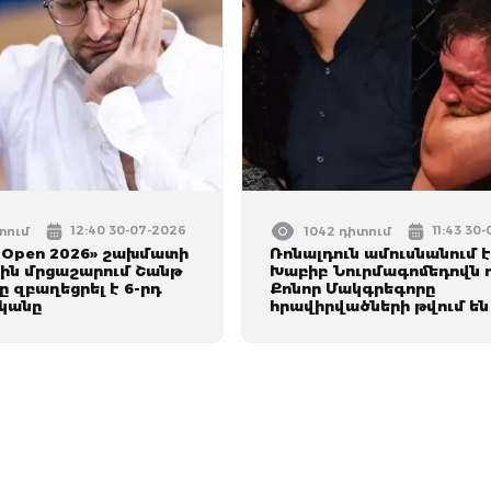
12:40 30-07-2026
11:43 30
տում
1042 դիտում
 Open 2026» շախմատի
Ռոնալդուն ամուսնանում է
ին մրցաշարում Շանթ
Խաբիբ Նուրմագոմեդովն 
 զբաղեցրել է 6-րդ
Քոնոր Մակգրեգորը
կանը
հրավիրվածների թվում են