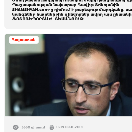
Պաշտպանության նախարար Դավիթ Տոնոյանին․
SHAMSHYAN.com-ը դիմում է բարեգութ մարդկանց․ ս
կանգնենք հայրենիքին զինվորներ տվող այս ընտանի
ՖՈՏՈՌԵՊՈՐՏԱԺ․ ՏԵՍԱՆՅՈՒԹ
Հայաստան
16:19 09-11-2018
3330 դիտում