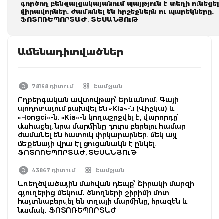
գործող բենզալցակայանում պայթյուն է տեղի ունեցել
վիրավորներ. ժամանել են հրշեջներն ու պարեկները.
ՖՈՏՈՌԵՊՈՐՏԱԺ, ՏԵՍԱՆՅՈւԹ
Ամենադիտվածներ
78198 դիտում
Շամշյան
Ողբերգական ավտովթար՝ Երևանում. Գայի
պողոտայում բախվել են «Kia»-ն (Վիշկա) և
«Hongqi»-ն. «Kia»-ն կողաշրջվել է, վարորդը՝
մահացել. նրա մարմինը դուրս բերելու համար
ժամանել են հատուկ փրկարարներ. մեկ այլ
մեքենայի վրա էլ ցուցանակն է ընկել.
ՖՈՏՈՌԵՊՈՐՏԱԺ, ՏԵՍԱՆՅՈւԹ
43867 դիտում
Շամշյան
Առեղծվածային մահվան դեպք՝ Շիրակի մարզի
գյուղերից մեկում․ ծնողների շիրիմի մոտ
հայտնաբերվել են տղայի մարմինը, հրազեն և
նամակ․ ՖՈՏՈՌԵՊՈՐՏԱԺ