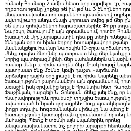
բանակ: Հրանտը 2 ամիս հետո զորացրվելու էր, բայ
ողբերգությունը չոքեց թե՛ իմ, թե՛ ևս 3 ծնողների դու
Անպատասխանատու սպաների պատճառով ողբեր
ավտովթարը անդառնալի կորուստ տվեց թե՛ մեր ը
թե՛ մյուս զոհվածների հարազատներին: Փոքր տղաս
Նարեկը, ծառայում է այն զորամասում, որտեղ Հրան
ծառայում: Այդ չարաբաստիկ դեպքը տեղի ունեցավ
ծննդյան օրը ու հիմա եղբոր հուղարկավորությանը
մասնակցելու համար Նարեկին 10-օրյա արձակուրդ 
Մենք որպես ծնողներ պատրաստ ենք մեր կյանքը տ
նորից պատերազմ լինի, մեր սահմաններն անառիկ 
համար մենք և հիմա արդեն մեր միակ հույսը՝ Նարե
պատրաստ ենք մեկնել կռվի դաշտ: Կարճատև
արձակուրդային օրը լրացել է ու հիմա Նարեկը պետ
ծառայությունը շարունակելու այն զորամասում, որ
առաջին իսկ օրվանից եղել է Հրանտիս հետ: Հարգել
Փաշինյան, հարգելի Ն. Տոնոյան, մենք լսել ենք, որ 
հնարավորություն, որպեսզի տղայիս ծառայություն
ավարտված և նրան զորացրեն: Դուք պատկերացնո
փոքր տղայիս հոգեբանական վիճակը. նա պետք է
ծառայությունը կատարի այն զորամասւոմ, որտեղ ե
մահացել: Պետք է տեսնի այն սպաներին, որոնց
անպատասխանատու (ոչ բոլորի) արարքի հետևան