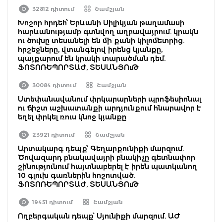
32812 դիտում
Շամշյան
Խոշոր հրդեհ՝ Երևանի Սիլիկյան թաղամասի
հարևանությամբ գտնվող աղբավայրում. կրակն
ու ծուխը տեսանելի են մի քանի կիլոմետրից.
հրշեջները, վտանգելով իրենց կյանքը,
պայքարում են կրակի տարածման դեմ.
ՖՈՏՈՌԵՊՈՐՏԱԺ, ՏԵՍԱՆՅՈւԹ
30084 դիտում
Շամշյան
Ստեփանավանում փրկարարների պրոֆեսիոնալ
ու ճիշտ աշխատանքի արդյունքում հնարավոր է
եղել փրկել ռուս կնոջ կյանքը
23921 դիտում
Շամշյան
Արտակարգ դեպք՝ Գեղարքունիքի մարզում.
Ծովազարդ բնակավայրի բնակիչը գետնափոր
շինությունում հայտնաբերել է իրեն պատկանող
10 գլուխ գառներին հոշոտված.
ՖՈՏՈՌԵՊՈՐՏԱԺ, ՏԵՍԱՆՅՈւԹ
19451 դիտում
Շամշյան
Ողբերգական դեպք՝ Սյունիքի մարզում. ԱԺ