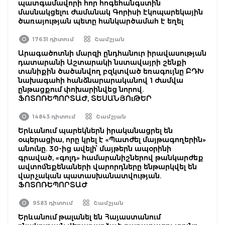
պատգամավորի հոր հոգեհանգստին
մասնակցելու ժամանակ Գորիսի էկոպարեկային
ծառայության պետը հանկարծամահ է եղել
17631 դիտում
Շամշյան
Արագածոտնի մարզի ընդհանուր իրավասության
դատարանի Աշտարակի նստավայրի շենքի
տանիքին ծածանվող բզկտված եռագույնը ԲԴԽ
նախագահի հանձնարարականով 1 ժամվա
ընթացքում փոխարինվեց նորով.
ՖՈՏՈՌԵՊՈՐՏԱԺ, ՏԵՍԱՆՅՈւԹԵՐ
14843 դիտում
Շամշյան
Երևանում պարեկներն իրականացրել են
օպերացիա, որը կրել է «Պատժել մայթագողերին»
անունը. 30-ից ավելի՝ մայթերն ապօրինի
գրաված, «գոլդ» համարանիշներով թանկարժեք
ավտոմեքենաների վարորդները ենթարկվել են
վարչական պատասխանատվության.
ՖՈՏՈՌԵՊՈՐՏԱԺ
9583 դիտում
Շամշյան
Երևանում թալանել են Հայաստանում