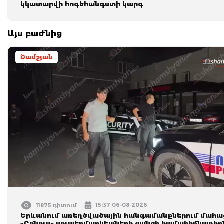
կկատարվի հոգեհանգստի կարգ
Այս բաժնից
Շամշյան
15:37 06-08-2026
11875 դիտում
Երևանում առեղծվածային հանգամանքներում մահա
«Բոնուս» սուպերմարկետների ցանցի համահիմնադիր