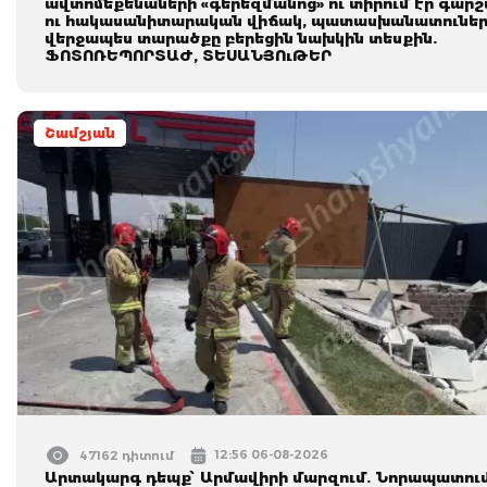
ավտոմեքենաների «գերեզմանոց» ու տիրում էր գար
ու հակասանիտարական վիճակ, պատասխանատունե
վերջապես տարածքը բերեցին նախկին տեսքին.
ՖՈՏՈՌԵՊՈՐՏԱԺ, ՏԵՍԱՆՅՈւԹԵՐ
Շամշյան
12:56 06-08-2026
47162 դիտում
Արտակարգ դեպք՝ Արմավիրի մարզում. Նորապատու