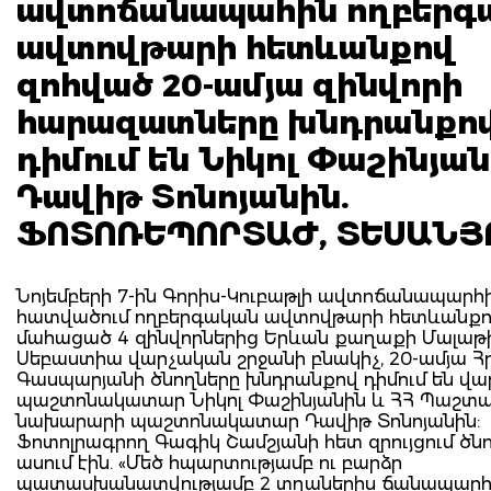
ավտոճանապահին ողբերգ
ավտովթարի հետևանքով
զոհված 20-ամյա զինվորի
հարազատները խնդրանքո
դիմում են Նիկոլ Փաշինյան
Դավիթ Տոնոյանին.
ՖՈՏՈՌԵՊՈՐՏԱԺ, ՏԵՍԱՆՅ
Նոյեմբերի 7-ին Գորիս-Կուբաթլի ավտոճանապարհի
հատվածում ողբերգական ավտովթարի հետևանք
մահացած 4 զինվորներից Երևան քաղաքի Մալաթ
Սեբաստիա վարչական շրջանի բնակիչ, 20-ամյա 
Գասպարյանի ծնողները խնդրանքով դիմում են վ
պաշտոնակատար Նիկոլ Փաշինյանին և ՀՀ Պաշտպ
նախարարի պաշտոնակատար Դավիթ Տոնոյանին:
Ֆոտոլրագրող Գագիկ Շամշյանի հետ զրույցում ծն
ասում էին. «Մեծ հպարտությամբ ու բարձր
պատասխանատվությամբ 2 տղաներիս ճանապարհ