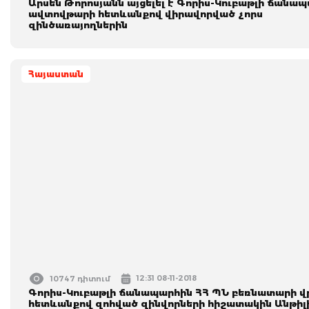
Արսեն Թորոսյանն այցելել է Գորիս-Կուբաթլի ճանա
ավտովթարի հետևանքով վիրավորված չորս
զինծառայողներին
Հայաստան
12:31 08-11-2018
10747 դիտում
Գորիս-Կուբաթլի ճանապարհին ՀՀ ՊՆ բեռնատարի 
հետևանքով զոհված զինվորների հիշատակին Անթիլ