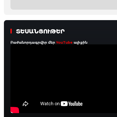
ՏԵՍԱՆՅՈՒԹԵՐ
Բաժանորդագրվիր մեր
YouTube
ալիքին