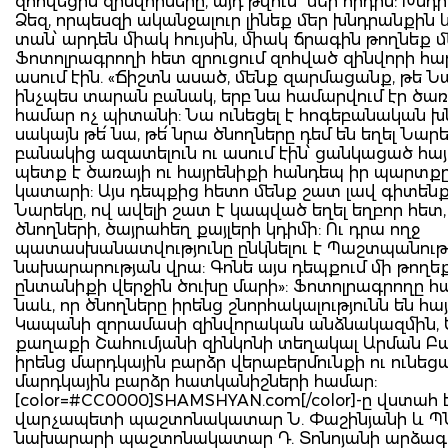
զոհվեցին զինվորները, այդ թվում՝ մեր որդին: Խնդր
Ձեզ, որպեսզի ականջալուր լինեք մեր խնդրանքին 
տան՝ արդեն միակ հույսին, միակ ճրագին թողնեք մ
Ֆոտոլրագրողի հետ զրուցում զոհված զինվորի հ
ասում էին. «Ճիշտն ասած, մենք զարմացանք, թե Ն
ինչպես տարան բանակ, երբ նա համարվում էր ծառ
համար ոչ պիտանի: Նա ունեցել է հոգեբանական խ
սակայն թե՛ նա, թե՛ նրա ծնողները դեմ են եղել Նար
բանակից ազատելուն ու ասում էին՝ ցանկացած հա
պետք է ծառայի ու հայրենիքի հանդեպ իր պարտք
կատարի: Այս դեպքից հետո մենք շատ լավ գիտենք
Նարեկը, ով ավելի շատ է կապված եղել եղբոր հետ
ծնողների, ծայրահեղ քայլերի կդիմի: Ու դրա ողջ
պատասխանատվությունը ընկնելու է Պաշտպանութ
նախարարության վրա: Գոնե այս դեպքում մի թողեք
ընտանիքի վերջին ծուխը մարի»: Ֆոտոլրագրողը հա
նաև, որ ծնողները իրենց շնորհակալությունն են հա
Կապանի զորամասի զինվորական անձնակազմին,
քաղաքի Շահումյանի զինկոնի տեղակալ Արման Բա
իրենց մարդկային բարձր վերաբերմունքի ու ունեց
մարդկային բարձր հատկանիշների համար:
[color=#CC0000]SHAMSHYAN.com[/color]-ը վստահ է
վարչապետի պաշտոնակատար Ն. Փաշինյանի և Պ
նախարարի պաշտոնակատար Դ. Տոնոյանի արձագ