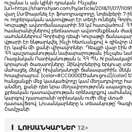
ուշանա և այն կլինի դրական: Ինչպես
[url=https://shamshyan.com/hy/article/2018/11/07/110
վաղ [/url]հայտնել էր ֆոտոլրագրողը, նոյեմբերի 7-ի
ու ողբերգական ավտովթար էր տեղի ունեցել Գորի
Կուբաթլի ավտոճանապարհի 39 կմ հատվածում։ Հ
համարանիշներով բեռնատար ավտոմեքենան ժամը 
սահմաններում Գորիսից դեպի Կուբաթլի ճանապա
վթարի էր ենթարկվել, ինչի հետևանքով 4 զինվոր 
էր, կային մի քանի վիրավորներ։ Դեպքի վայր էին 
ՀՀ պաշտպանության նախարարության, ինչպես նա
Ռազմական Ոստիկանության և ՀՀ ՊՆ N բանակայի
կորպուսի ծառայողները։ Զինվորներից երկուսը տեղ
մահացել, մեկը՝ հիվանդանոցի ճանապարհին, մեկն է
հոսպիտալում։ [color=#CC0000]Ծանուցում.[/color] 
հանցանքի մեջ կասկածվողը կամ մեղադրվողը հա
անմեղ, քանի դեռ նրա մեղավորությունն ապացուց
քրեական դատավարության օրենսգրքով սահման
կարգով` դատարանի` օրինական ուժի մեջ մտած
դատավճռով: Լուսանկարները և տեսանյութը՝ Գագի
Շամշյանի
ԼՈՒՍԱՆԿԱՐՆԵՐ
12+