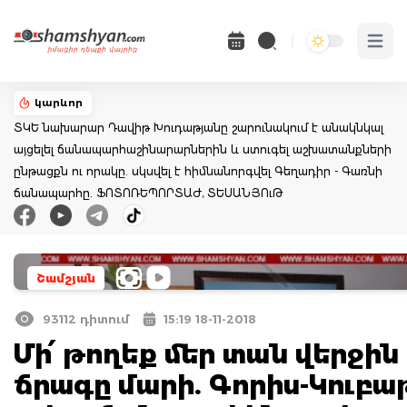
Open 
կարևոր
ՏԿԵ նախարար Դավիթ Խուդաթյանը շարունակում է անակնկալ
այցելել ճանապարհաշինարարներին և ստուգել աշխատանքների
ընթացքն ու որակը. սկսվել է հիմնանորգվել Գեղադիր - Գառնի
ճանապարհը. ՖՈՏՈՌԵՊՈՐՏԱԺ, ՏԵՍԱՆՅՈւԹ
Շամշյան
93112 դիտում
15:19 18-11-2018
Մի՛ թողեք մեր տան վերջին
ճրագը մարի. Գորիս-Կուբա