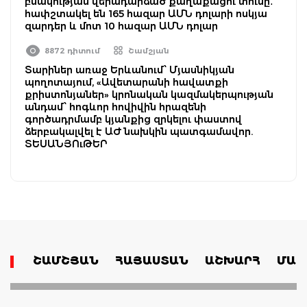
բնակության վերադարձած քաղաքացու տունը․
հափշտակել են 165 հազար ԱՄՆ դոլարի ոսկյա
զարդեր և մոտ 10 հազար ԱՄՆ դոլար
8872 դիտում
Շամշյան
Տարիներ առաջ Երևանում՝ Մյասնիկյան
պողոտայում, «Ավետարանի հավատքի
քրիստոնյաներ» կրոնական կազմակերպության
անդամ՝ հոգևոր հովիվին հրազենի
գործադրմամբ կյանքից զրկելու փաստով
ձերբակալվել է ԱԺ նախկին պատգամավոր.
ՏԵՍԱՆՅՈւԹԵՐ
ՇԱՄՇՅԱՆ
ՀԱՅԱՍՏԱՆ
ԱՇԽԱՐՀ
ՄԱՄ