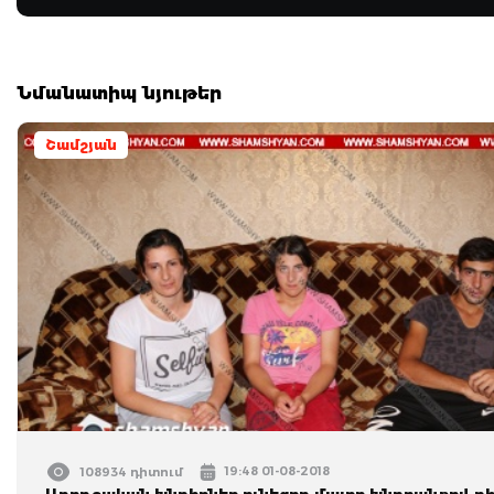
Նմանատիպ նյութեր
Շամշյան
19:48 01-08-2018
108934 դիտում
Առողջական խնդիրներ ունեցող մայրը խնդրանքով դի