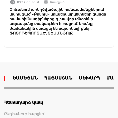
11797 դիտում
Շամշյան
Երևանում առեղծվածային հանգամանքներում
մահացած՝ «Բոնուս» սուպերմարկետների ցանցի
համահիմնադիրներից գլխավոր տնօրենի
ազգականը փակագծեր է բացում. նրանք
ժամանակին ստացել են սպառնալիքներ.
ՖՈՏՈՌԵՊՈՐՏԱԺ, ՏԵՍԱՆՅՈւԹ
ՇԱՄՇՅԱՆ
ՀԱՅԱՍՏԱՆ
ԱՇԽԱՐՀ
ՄԱՄ
Հետադարձ կապ
Ընդհանուր հարցեր՝