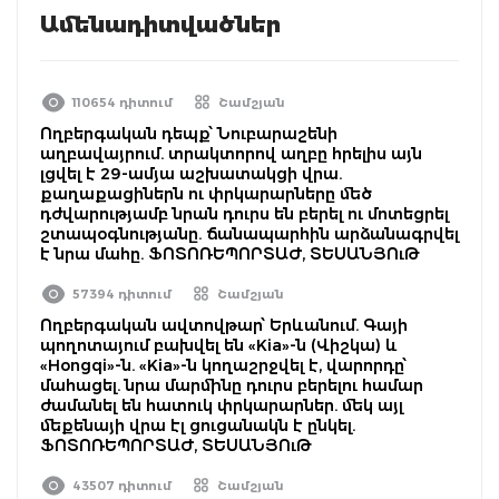
Ամենադիտվածներ
110654 դիտում
Շամշյան
Ողբերգական դեպք՝ Նուբարաշենի
աղբավայրում. տրակտորով աղբը հրելիս այն
լցվել է 29-ամյա աշխատակցի վրա.
քաղաքացիներն ու փրկարարները մեծ
դժվարությամբ նրան դուրս են բերել ու մոտեցրել
շտապօգնությանը. ճանապարհին արձանագրվել
է նրա մահը. ՖՈՏՈՌԵՊՈՐՏԱԺ, ՏԵՍԱՆՅՈւԹ
57394 դիտում
Շամշյան
Ողբերգական ավտովթար՝ Երևանում. Գայի
պողոտայում բախվել են «Kia»-ն (Վիշկա) և
«Hongqi»-ն. «Kia»-ն կողաշրջվել է, վարորդը՝
մահացել. նրա մարմինը դուրս բերելու համար
ժամանել են հատուկ փրկարարներ. մեկ այլ
մեքենայի վրա էլ ցուցանակն է ընկել.
ՖՈՏՈՌԵՊՈՐՏԱԺ, ՏԵՍԱՆՅՈւԹ
43507 դիտում
Շամշյան