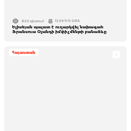
13:29 11-11-2016
3123 դիտում
Ելիսեյան պալատ է ուղարկվել նախագահ
Ֆրանսուա Օլանդի իմփիչմենթի բանաձևը
Հայաստան