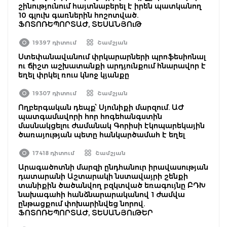
շինությունում հայտնաբերել է իրեն պատկանող
10 գլուխ գառներին հոշոտված.
ՖՈՏՈՌԵՊՈՐՏԱԺ, ՏԵՍԱՆՅՈւԹ
19397 դիտում
Շամշյան
Ստեփանավանում փրկարարների պրոֆեսիոնալ
ու ճիշտ աշխատանքի արդյունքում հնարավոր է
եղել փրկել ռուս կնոջ կյանքը
19307 դիտում
Շամշյան
Ողբերգական դեպք՝ Սյունիքի մարզում. ԱԺ
պատգամավորի հոր հոգեհանգստին
մասնակցելու ժամանակ Գորիսի էկոպարեկային
ծառայության պետը հանկարծամահ է եղել
17418 դիտում
Շամշյան
Արագածոտնի մարզի ընդհանուր իրավասության
դատարանի Աշտարակի նստավայրի շենքի
տանիքին ծածանվող բզկտված եռագույնը ԲԴԽ
նախագահի հանձնարարականով 1 ժամվա
ընթացքում փոխարինվեց նորով.
ՖՈՏՈՌԵՊՈՐՏԱԺ, ՏԵՍԱՆՅՈւԹԵՐ