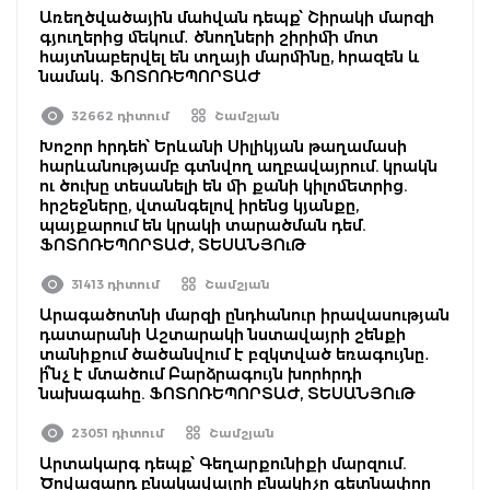
Առեղծվածային մահվան դեպք՝ Շիրակի մարզի
գյուղերից մեկում․ ծնողների շիրիմի մոտ
հայտնաբերվել են տղայի մարմինը, հրազեն և
նամակ․ ՖՈՏՈՌԵՊՈՐՏԱԺ
32662 դիտում
Շամշյան
Խոշոր հրդեհ՝ Երևանի Սիլիկյան թաղամասի
հարևանությամբ գտնվող աղբավայրում. կրակն
ու ծուխը տեսանելի են մի քանի կիլոմետրից.
հրշեջները, վտանգելով իրենց կյանքը,
պայքարում են կրակի տարածման դեմ.
ՖՈՏՈՌԵՊՈՐՏԱԺ, ՏԵՍԱՆՅՈւԹ
31413 դիտում
Շամշյան
Արագածոտնի մարզի ընդհանուր իրավասության
դատարանի Աշտարակի նստավայրի շենքի
տանիքում ծածանվում է բզկտված եռագույնը․
ի՞նչ է մտածում Բարձրագույն խորհրդի
նախագահը. ՖՈՏՈՌԵՊՈՐՏԱԺ, ՏԵՍԱՆՅՈւԹ
23051 դիտում
Շամշյան
Արտակարգ դեպք՝ Գեղարքունիքի մարզում.
Ծովազարդ բնակավայրի բնակիչը գետնափոր