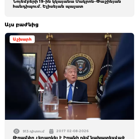
Նոյեմբերի 19-ին կկայանա Մակրոն-Փաշինյան
հանդիպում. Ելիսեյան պալատ
Այս բաժնից
Աշխարհ
20:17 02-08-2026
913 դիտում
Թրամփը չեղարկել է Իրանի դեմ նախատեսված