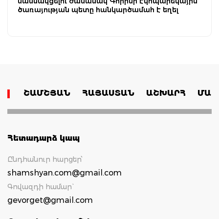
մասնակցելու ժամանակ Գորիսի էկոպարեկային
ծառայության պետը հանկարծամահ է եղել
ՇԱՄՇՅԱՆ
ՀԱՅԱՍՏԱՆ
ԱՇԽԱՐՀ
ՄԱՄ
Հետադարձ կապ
Ընդհանուր հարցեր՝
shamshyan.com@gmail.com
Գովազդի համար`
gevorget@gmail.com