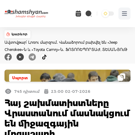
Open 
կարևոր
Ավտովթար՝ Լոռու մարզում․ Վանաձորում բախվել են «Jeep
Cherokee»-ն և «Toyota Camry»-ն․ ՖՈՏՈՌԵՊՈՐՏԱԺ, ՏԵՍԱՆՅՈւԹ
Սպորտ
745 դիտում
23:00 02-07-2026
Հայ շախմատիստները
Վրաստանում մասնակցում
են միջազգային
մրցաշարի