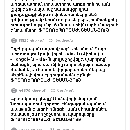
աղբավայրում. տրակտորով աղբը հրելիս այն
լցվել է 29-ամյա աշխատակցի վրա.
քաղաքացիներն ու փրկարարները մեծ
դժվարությամբ նրան դուրս են բերել ու մոտեցրել
շտապօգնությանը. ճանապարհին արձանագրվել
է նրա մահը. ՖՈՏՈՌԵՊՈՐՏԱԺ, ՏԵՍԱՆՅՈւԹ
53122 դիտում
Շամշյան
Ողբերգական ավտովթար՝ Երևանում. Գայի
պողոտայում բախվել են «Kia»-ն (Վիշկա) և
«Hongqi»-ն. «Kia»-ն կողաշրջվել է, վարորդը՝
մահացել. նրա մարմինը դուրս բերելու համար
ժամանել են հատուկ փրկարարներ. մեկ այլ
մեքենայի վրա էլ ցուցանակն է ընկել.
ՖՈՏՈՌԵՊՈՐՏԱԺ, ՏԵՍԱՆՅՈւԹ
46679 դիտում
Շամշյան
Արտակարգ դեպք՝ Արմավիրի մարզում.
Նորապատում գործող բենզալցակայանում
պայթյուն է տեղի ունեցել. կան վիրավորներ.
ժամանել են հրշեջներն ու պարեկները.
ՖՈՏՈՌԵՊՈՐՏԱԺ, ՏԵՍԱՆՅՈւԹ
37745 դիտում
Շամշյան