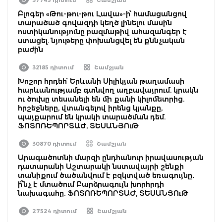
Բլոգեր «Թու-թու-թու Լավա»-ի՝ համացանցով
տարածած գովազդի կեղծ լինելու մասին
ոստիկանությունը բազմաթիվ ահազանգեր է
ստացել. նյութերը փոխանցվել են քննչական
բաժին
32185 դիտում
Շամշյան
Խոշոր հրդեհ՝ Երևանի Սիլիկյան թաղամասի
հարևանությամբ գտնվող աղբավայրում. կրակն
ու ծուխը տեսանելի են մի քանի կիլոմետրից.
հրշեջները, վտանգելով իրենց կյանքը,
պայքարում են կրակի տարածման դեմ.
ՖՈՏՈՌԵՊՈՐՏԱԺ, ՏԵՍԱՆՅՈւԹ
30870 դիտում
Շամշյան
Արագածոտնի մարզի ընդհանուր իրավասության
դատարանի Աշտարակի նստավայրի շենքի
տանիքում ծածանվում է բզկտված եռագույնը․
ի՞նչ է մտածում Բարձրագույն խորհրդի
նախագահը. ՖՈՏՈՌԵՊՈՐՏԱԺ, ՏԵՍԱՆՅՈւԹ
27524 դիտում
Շամշյան