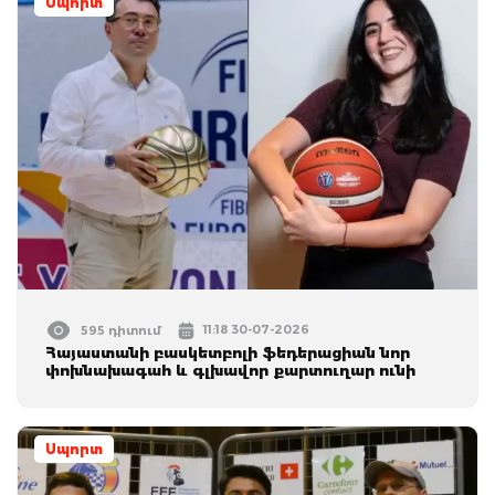
Սպորտ
11:18 30-07-2026
595 դիտում
Հայաստանի բասկետբոլի ֆեդերացիան նոր
փոխնախագահ և գլխավոր քարտուղար ունի
Սպորտ