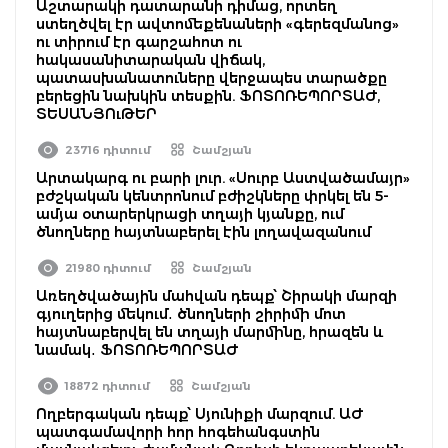
Աշտարակի դատարանի դիմաց, որտեղ
ստեղծվել էր ավտոմեքենաների «գերեզմանոց»
ու տիրում էր գարշահոտ ու
հակասանիտարական վիճակ,
պատասխանատուները վերջապես տարածքը
բերեցին նախկին տեսքին. ՖՈՏՈՌԵՊՈՐՏԱԺ,
ՏԵՍԱՆՅՈւԹԵՐ
23716 դիտում
Շամշյան
Արտակարգ ու բարի լուր. «Սուրբ Աստվածամայր»
բժշկական կենտրոնում բժիշկները փրկել են 5-
ամյա օտարերկրացի տղայի կյանքը, ում
ծնողները հայտնաբերել էին լողավազանում
21980 դիտում
Շամշյան
Առեղծվածային մահվան դեպք՝ Շիրակի մարզի
գյուղերից մեկում․ ծնողների շիրիմի մոտ
հայտնաբերվել են տղայի մարմինը, հրազեն և
նամակ․ ՖՈՏՈՌԵՊՈՐՏԱԺ
18872 դիտում
Շամշյան
Ողբերգական դեպք՝ Սյունիքի մարզում. ԱԺ
պատգամավորի հոր հոգեհանգստին