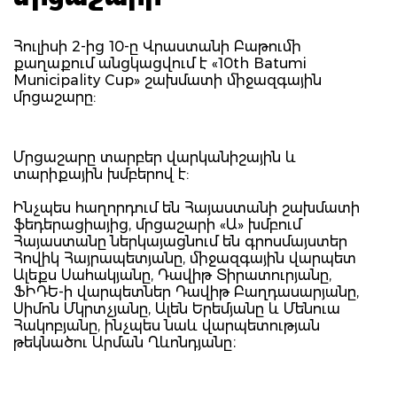
Հուլիսի 2-ից 10-ը Վրաստանի Բաթումի
քաղաքում անցկացվում է «10th Batumi
Municipality Cup» շախմատի միջազգային
մրցաշարը:
Մրցաշարը տարբեր վարկանիշային և
տարիքային խմբերով է:
Ինչպես հաղորդում են Հայաստանի շախմատի
ֆեդերացիայից, մրցաշարի «Ա» խմբում
Հայաստանը ներկայացնում են գրոսմայստեր
Հովիկ Հայրապետյանը, միջազգային վարպետ
Ալեքս Սահակյանը, Դավիթ Տիրատուրյանը,
ՖԻԴԵ-ի վարպետներ Դավիթ Բաղդասարյանը,
Սիմոն Մկրտչյանը, Ալեն Երեմյանը և Մենուա
Հակոբյանը, ինչպես նաև վարպետության
թեկնածու Արման Ղևոնդյանը։