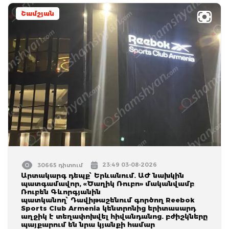
Շամշյան
23:49 03-08-2026
30665 դիտում
Արտակարգ դեպք՝ Երևանում. ԱԺ նախկին
պատգամավոր, «Ծաղիկ Ռուբո» մականվամբ
Ռուբեն Գևորգյանին
պատկանող՝ Դավիթաշենում գործող Reebok
Sports Club Armenia կենտրոնից երիտասարդ
աղջիկ է տեղափոխվել հիվանդանոց. բժիշկները
պայքարում են նրա կյանքի համար