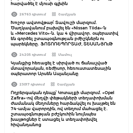
հարվածել է մյուսի գլխին
26763 դիտում
Շամշյան
Խոշոր ավտովթար՝ Տավուշի մարզում․
Ծաղկավանում բախվել են «Nissan Tiida»-ն
և «Mercedes Vito»-ն․ կա 4 վիրավոր․ օպերատիվ
են գործել շտապօգնության բժիշկներն ու
պարեկները․ ՖՈՏՈՌԵՊՈՐՏԱԺ, ՏԵՍԱՆՅՈւԹ
24205 դիտում
Մամուլ
Կյանքից հեռացել է սիրված ու ճանաչված
մտավորական, ռեժիսոր, հեռուստատեսային
օպերատոր Արսեն Ասլանյանը
23017 դիտում
Շամշյան
Ողբերգական դեպք՝ Կոտայքի մարզում․ «Opel
Zafira»-ով մեղվի փեթակների տեղափոխման
ժամանակ մեղուները հարձակվել ու խայթել են
74-ամյա վարորդին, ով տեղում մահացել է․
շտապօգնության բժշկուհին նույնպես
խայթոցներ է ստացել և տեղափոխվել
հիվանդանոց