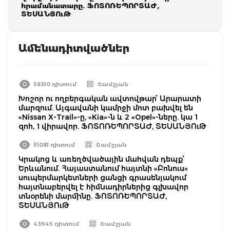
հրամանատարը. ՖՈՏՈՌԵՊՈՐՏԱԺ,
ՏԵՍԱՆՅՈւԹ
Ամենադիտվածներ
58310 դիտում
Շամշյան
Խոշոր ու ողբերգական ավտովթար՝ Արարատի
մարզում. Այգավանի կամրջի մոտ բախվել են
«Nissan X-Trail»-ը, «Kia»-ն և 2 «Opel»-ները. կա 1
զոհ, 1 վիրավոր. ՖՈՏՈՌԵՊՈՐՏԱԺ, ՏԵՍԱՆՅՈւԹ
51081 դիտում
Շամշյան
Կրակոց և առեղծվածային մահվան դեպք՝
Երևանում. Հայաստանում հայտնի «Բոնուս»
սուպերմարկետների ցանցի գրասենյակում
հայտնաբերվել է հիմնադիրներից գլխավոր
տնօրենի մարմինը. ՖՈՏՈՌԵՊՈՐՏԱԺ,
ՏԵՍԱՆՅՈւԹ
43945 դիտում
Շամշյան