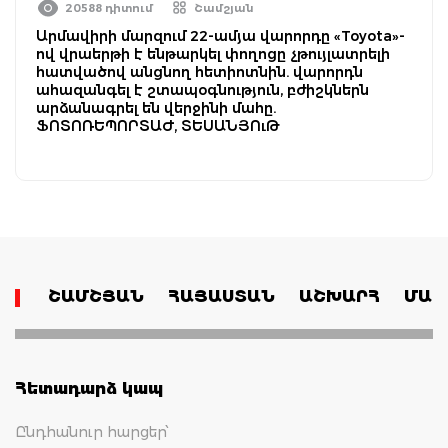
20588 դիտում
Շամշյան
Արմավիրի մարզում 22-ամյա վարորդը «Toyota»-
ով վրաերթի է ենթարկել փողոցը չթույլատրելի
հատվածով անցնող հետիոտնին. վարորդն
ահազանգել է շտապօգնություն, բժիշկներն
արձանագրել են վերջինի մահը.
ՖՈՏՈՌԵՊՈՐՏԱԺ, ՏԵՍԱՆՅՈւԹ
ՇԱՄՇՅԱՆ
ՀԱՅԱՍՏԱՆ
ԱՇԽԱՐՀ
ՄԱՄ
Հետադարձ կապ
Ընդհանուր հարցեր՝