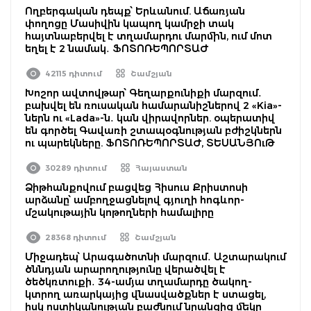
Ողբերգական դեպք՝ Երևանում. Աճառյան
փողոցը Մասիվին կապող կամրջի տակ
հայտնաբերվել է տղամարդու մարմին, ում մոտ
եղել է 2 նամակ․ ՖՈՏՈՌԵՊՈՐՏԱԺ
42115 դիտում
Շամշյան
Խոշոր ավտովթար՝ Գեղարքունիքի մարզում․
բախվել են ռուսական համարանիշներով 2 «Kia»-
ներն ու «Lada»-ն․ կան վիրավորներ. օպերատիվ
են գործել Գավառի շտապօգնության բժիշկներն
ու պարեկները. ՖՈՏՈՌԵՊՈՐՏԱԺ, ՏԵՍԱՆՅՈւԹ
30289 դիտում
Հայաստան
Ձիթհանքովում բացվեց Հիսուս Քրիստոսի
արձանը՝ ամբողջացնելով գյուղի հոգևոր-
մշակութային կոթողների համալիրը
28368 դիտում
Շամշյան
Միջադեպ՝ Արագածոտնի մարզում․ Աշտարակում
ծննդյան արարողությունը վերածվել է
ծեծկռտուքի․ 34-ամյա տղամարդը ծակող-
կտրող առարկայից վնասվածքներ է ստացել,
իսկ ոստիկանության բաժնում նրանցից մեկը