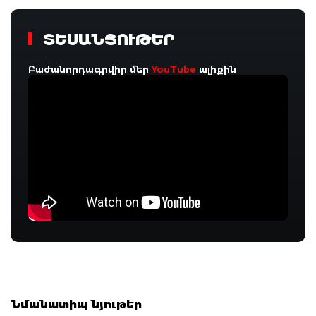
ՏԵՍԱՆՅՈՒԹԵՐ
Բաժանորդագրվիր մեր
YouTube
ալիքին
Նմանատիպ նյութեր