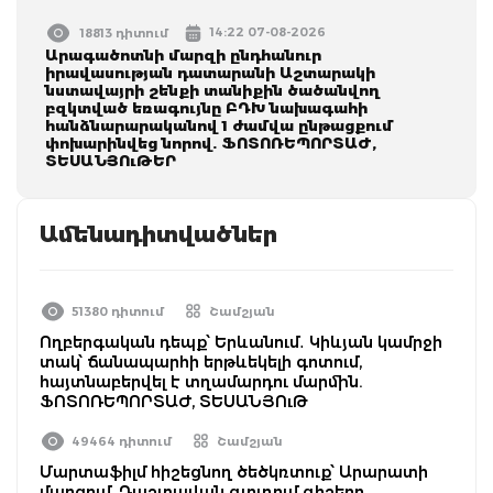
14:22 07-08-2026
18813 դիտում
Արագածոտնի մարզի ընդհանուր
իրավասության դատարանի Աշտարակի
նստավայրի շենքի տանիքին ծածանվող
բզկտված եռագույնը ԲԴԽ նախագահի
հանձնարարականով 1 ժամվա ընթացքում
փոխարինվեց նորով. ՖՈՏՈՌԵՊՈՐՏԱԺ,
ՏԵՍԱՆՅՈւԹԵՐ
Ամենադիտվածներ
51380 դիտում
Շամշյան
Ողբերգական դեպք՝ Երևանում․ Կիևյան կամրջի
տակ՝ ճանապարհի երթևեկելի գոտում,
հայտնաբերվել է տղամարդու մարմին.
ՖՈՏՈՌԵՊՈՐՏԱԺ, ՏԵՍԱՆՅՈւԹ
49464 դիտում
Շամշյան
Մարտաֆիլմ հիշեցնող ծեծկռտուք՝ Արարատի
մարզում. Դաշտավան գյուղում գիշերը