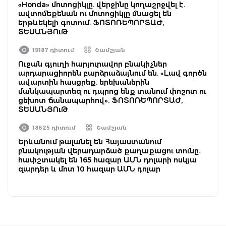
«Honda» մոտոցիկլը. վերջինը կողաշրջվել է.
ավտոմեքենան ու մոտոցիկլը մնացել են
երթևեկելի գոտում. ՖՈՏՈՌԵՊՈՐՏԱԺ,
ՏԵՍԱՆՅՈւԹ
19187 դիտում
Շամշյան
Ուջան գյուղի հարյուրավոր բնակիչներ
արդարացիորեն բարձրաձայնում են. «Լավ գործն
ավարտին հասցրեք. երեխաներին
մանկապարտեզ ու դպրոց ենք տանում փոշոտ ու
ցեխոտ ճանապարհով». ՖՈՏՈՌԵՊՈՐՏԱԺ,
ՏԵՍԱՆՅՈւԹ
18625 դիտում
Շամշյան
Երևանում թալանել են Հայաստանում
բնակության վերադարձած քաղաքացու տունը․
հափշտակել են 165 հազար ԱՄՆ դոլարի ոսկյա
զարդեր և մոտ 10 հազար ԱՄՆ դոլար