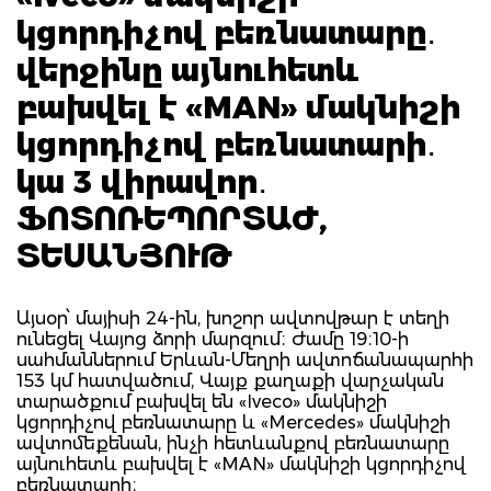
կցորդիչով բեռնատարը․
վերջինը այնուհետև
բախվել է «MAN» մակնիշի
կցորդիչով բեռնատարի․
կա 3 վիրավոր․
ՖՈՏՈՌԵՊՈՐՏԱԺ,
ՏԵՍԱՆՅՈՒԹ
Այսօր՝ մայիսի 24-ին, խոշոր ավտովթար է տեղի
ունեցել Վայոց ձորի մարզում։ Ժամը 19։10-ի
սահմաններում Երևան-Մեղրի ավտոճանապարհի
153 կմ հատվածում, Վայք քաղաքի վարչական
տարածքում բախվել են «Iveco» մակնիշի
կցորդիչով բեռնատարը և «Mercedes» մակնիշի
ավտոմեքենան, ինչի հետևանքով բեռնատարը
այնուհետև բախվել է «MAN» մակնիշի կցորդիչով
բեռնատարի։