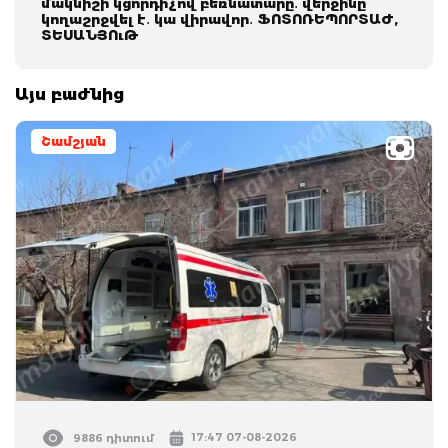
մակնիշի կցորդիչով բեռնատարը․ վերջինը
կողաշրջվել է․ կա վիրավոր․ ՖՈՏՈՌԵՊՈՐՏԱԺ,
ՏԵՍԱՆՅՈւԹ
Այս բաժնից
Շամշյան
17:47 07-08-2026
9886 դիտում