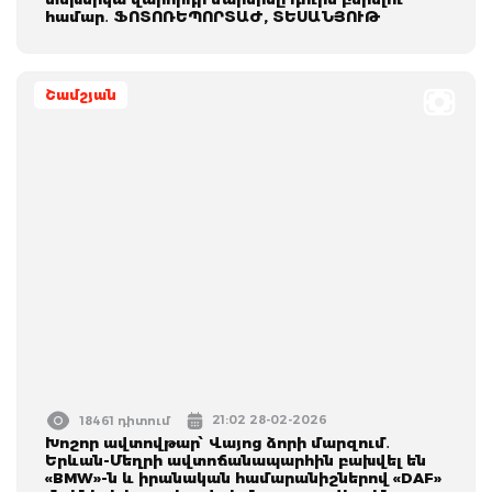
համար․ ՖՈՏՈՌԵՊՈՐՏԱԺ, ՏԵՍԱՆՅՈՒԹ
Շամշյան
21:02 28-02-2026
18461 դիտում
Խոշոր ավտովթար՝ Վայոց ձորի մարզում․
Երևան-Մեղրի ավտոճանապարհին բախվել են
«BMW»-ն և իրանական համարանիշներով «DAF»