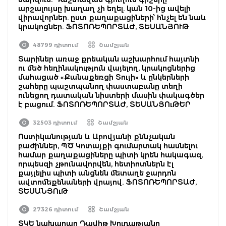
արշալույսը խաղաղ չի եղել. կան 10-ից ավելի
վիրավորներ. ըստ քաղաքացիների՝ հնչել են նաև
կրակոցներ. ՖՈՏՈՌԵՊՈՐՏԱԺ, ՏԵՍԱՆՅՈՒԹ
48799 դիտում
Շամշյան
Տարիներ առաջ քրեական աշխարհում հայտնի
ու մեծ հեղինակություն վայելող, կրակոցներից
մահացած «Քանաքեռցի Տույի» և ընկերների
շահերը պաշտպանող փաստաբանը տեղի
ունեցող դատական նիստերի մասին փակագծեր
է բացում. ՖՈՏՈՌԵՊՈՐՏԱԺ, ՏԵՍԱՆՅՈւԹԵՐ
32503 դիտում
Շամշյան
Ոստիկանության և Աբովյանի քննչական
բաժիններ, ՊԾ Կոտայքի գումարտակ հասնելու
համար քաղաքացիները պիտի կրեն հակագազ,
որպեսզի չթունավորվեն, հետիոտներն էլ
քայլելիս պիտի անցնեն մետաղե ջարդոն
ավտոմեքենաների վրայով. ՖՈՏՈՌԵՊՈՐՏԱԺ,
ՏԵՍԱՆՅՈւԹ
27326 դիտում
Շամշյան
ՏԿԵ նախարար Դավիթ Խուդաթյանը