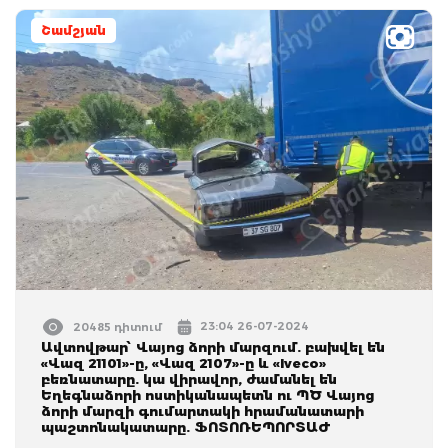
Շամշյան
23:04 26-07-2024
20485 դիտում
Ավտովթար՝ Վայոց ձորի մարզում. բախվել են
«Վազ 21101»-ը, «Վազ 2107»-ը և «Iveco»
բեռնատարը. կա վիրավոր, ժամանել են
Եղեգնաձորի ոստիկանապետն ու ՊԾ Վայոց
ձորի մարզի գումարտակի հրամանատարի
պաշտոնակատարը. ՖՈՏՈՌԵՊՈՐՏԱԺ