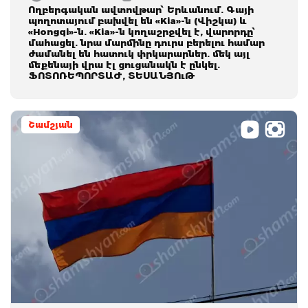
Ողբերգական ավտովթար՝ Երևանում. Գայի
պողոտայում բախվել են «Kia»-ն (Վիշկա) և
«Hongqi»-ն. «Kia»-ն կողաշրջվել է, վարորդը՝
մահացել. նրա մարմինը դուրս բերելու համար
ժամանել են հատուկ փրկարարներ. մեկ այլ
մեքենայի վրա էլ ցուցանակն է ընկել.
ՖՈՏՈՌԵՊՈՐՏԱԺ, ՏԵՍԱՆՅՈւԹ
Շամշյան