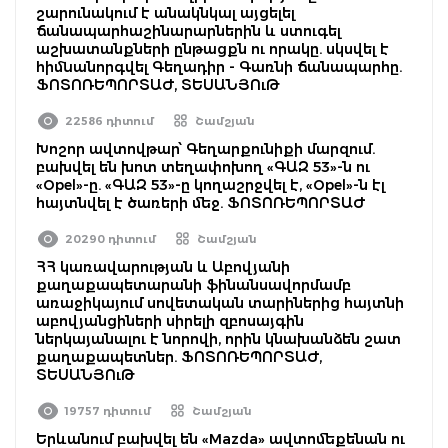
շարունակում է անակնկալ այցելել
ճանապարհաշինարարներին և ստուգել
աշխատանքների ընթացքն ու որակը. սկսվել է
հիմնանորգվել Գեղադիր - Գառնի ճանապարհը.
ՖՈՏՈՌԵՊՈՐՏԱԺ, ՏԵՍԱՆՅՈւԹ
22586 դիտում
Շամշյան
Խոշոր ավտովթար՝ Գեղարքունիքի մարզում.
բախվել են խոտ տեղափոխող «ԳԱԶ 53»-ն ու
«Opel»-ը. «ԳԱԶ 53»-ը կողաշրջվել է, «Opel»-ն էլ
հայտնվել է ծառերի մեջ. ՖՈՏՈՌԵՊՈՐՏԱԺ
20290 դիտում
Շամշյան
ՀՀ կառավարության և Աբովյանի
քաղաքապետարանի ֆինանսավորմամբ
առաջիկայում սովետական տարիներից հայտնի
աբովյանցիների սիրելի զբոսայգին
ներկայանալու է նորովի, որին կնախանձեն շատ
քաղաքապետներ. ՖՈՏՈՌԵՊՈՐՏԱԺ,
ՏԵՍԱՆՅՈւԹ
19757 դիտում
Շամշյան
Երևանում բախվել են «Mazda» ավտոմեքենան ու