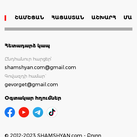
ՇԱՄՇՅԱՆ
ՀԱՅԱՍՏԱՆ
ԱՇԽԱՐՀ
ՄԱՄ
Հետադարձ կապ
Ընդհանուր հարցեր՝
shamshyan.com@gmail.com
Գովազդի համար`
gevorget@gmail.com
Օգտակար հղումներ
© 2012-2023 SHAMSHYAN.com - Բոլոր