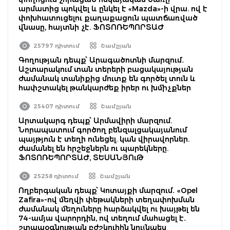
արմատից պոկվել և ընկել է «Mazda»-ի վրա. ով է
փոխհատուցելու քաղաքացուն պատճառված
վնասը, հայտնի չէ. ՖՈՏՈՌԵՊՈՐՏԱԺ
25797 դիտում
Շամշյան
Գողության դեպք՝ Արագածոտնի մարզում․
Աշտարակում տան տերերի բացակայության
ժամանակ տանիքից մուտք են գործել տուն և
հափշտակել թանկարժեք իրեր ու խմիչքներ
25407 դիտում
Շամշյան
Արտակարգ դեպք՝ Արմավիրի մարզում.
Նորապատում գործող բենզալցակայանում
պայթյուն է տեղի ունեցել. կան վիրավորներ.
ժամանել են հրշեջներն ու պարեկները.
ՖՈՏՈՌԵՊՈՐՏԱԺ, ՏԵՍԱՆՅՈւԹ
25258 դիտում
Շամշյան
Ողբերգական դեպք՝ Կոտայքի մարզում․ «Opel
Zafira»-ով մեղվի փեթակների տեղափոխման
ժամանակ մեղուները հարձակվել ու խայթել են
74-ամյա վարորդին, ով տեղում մահացել է․
շտապօգնության բժշկուհին նույնպես