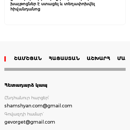
խայթոցներ է ստացել և տեղափոխվել
հիվանդանոց
ՇԱՄՇՅԱՆ
ՀԱՅԱՍՏԱՆ
ԱՇԽԱՐՀ
ՄԱՄ
Հետադարձ կապ
Ընդհանուր հարցեր՝
shamshyan.com@gmail.com
Գովազդի համար`
gevorget@gmail.com