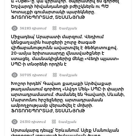
և «Opel»-ը. կա վիրավոր․ օպերատիվ են գործել
Եղվարդի հիվանդանոցի բժիշկներն ու ՊԾ
Կոտայքի գումարտակի պարեկները.
ՖՈՏՈՌԵՊՈՐՏԱԺ, ՏԵՍԱՆՅՈւԹ
36283 դիտում
Շամշյան
Միջադեպ՝ Արարատի մարզում․ Վեդիում
կենցաղային հարցերի շուրջ ծագած
վիճաբանությունն ավարտվել է ծեծկռտուքով․
20-ամյա երիտասարդը վնասվածքներ է
ստացել․ մասնակիցներից մեկը «Վեդի պլաստ»
ՍՊԸ-ի տնօրենի որդին է
30705 դիտում
Շամշյան
Խոշոր հրդեհ՝ Գավառ քաղաքի Արծվաքար
թաղամասում գործող «Ավդո Մեկ» ՍՊԸ-ի փայտի
արտադրամասում. ժամանել են Գավառի, Սևանի,
Մարտունու հրշեջները. արտադրամասն
ամբողջությամբ վերածվել է մոխրի.
ՖՈՏՈՌԵՊՈՐՏԱԺ, ՏԵՍԱՆՅՈւԹ
26310 դիտում
Շամշյան
Արտակարգ դեպք՝ Երևանում. Ալեք Մանուկյան
փողոցում չորացած հսկայական ծառը