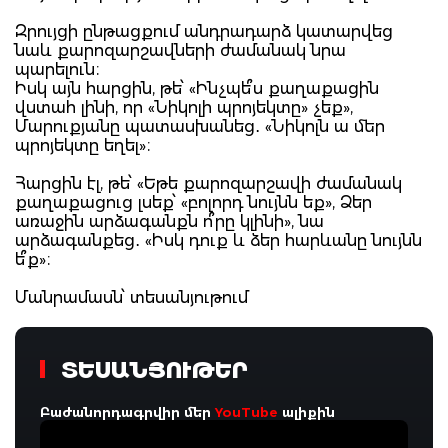
Զրույցի ընթացքում անդրադարձ կատարվեց
նաև քարոզարշավների ժամանակ նրա
պարելուն։
Իսկ այն հարցին, թե՝ «Ինչպե՞ս քաղաքացին
վստահ լինի, որ «Նիկոլի պրոյեկտը» չեք»,
Մարուքյանը պատասխանեց․ «Նիկոլն ա մեր
պրոյեկտը եղել»։
Հարցին էլ, թե՝ «Եթե քարոզարշավի ժամանակ
քաղաքացուց լսեք՝ «բոլորդ նույնն եք», Ձեր
առաջին արձագանքն ո՞րը կլինի», նա
արձագանքեց․ «Իսկ դուք և ձեր հարևանը նույնն
ե՞ք»։
Մանրամասն՝ տեսանյութում
ՏԵՍԱՆՅՈՒԹԵՐ
Բաժանորդագրվիր մեր
YouTube
ալիքին