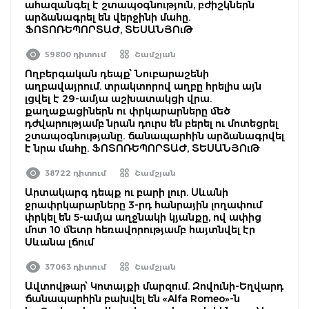
ահազանգել է շտապօգնություն, բժիշկներն
արձանագրել են վերջինի մահը.
ՖՈՏՈՌԵՊՈՐՏԱԺ, ՏԵՍԱՆՅՈւԹ
59800 դիտում
Շամշյան
Ողբերգական դեպք՝ Նուբարաշենի
աղբավայրում. տրակտորով աղբը հրելիս այն
լցվել է 29-ամյա աշխատակցի վրա.
քաղաքացիներն ու փրկարարները մեծ
դժվարությամբ նրան դուրս են բերել ու մոտեցրել
շտապօգնությանը. ճանապարհին արձանագրվել
է նրա մահը. ՖՈՏՈՌԵՊՈՐՏԱԺ, ՏԵՍԱՆՅՈւԹ
38722 դիտում
Շամշյան
Արտակարգ դեպք ու բարի լուր. Սևանի
ջրափրկարարները 3-րդ հանրային լողափում
փրկել են 5-ամյա աղջնակի կյանքը, ով ափից
մոտ 10 մետր հեռավորությամբ հայտնվել էր
Սևանա լճում
37063 դիտում
Շամշյան
Ավտովթար՝ Կոտայքի մարզում. Զովունի-Եղվարդ
ճանապարհին բախվել են «Alfa Romeo»-ն