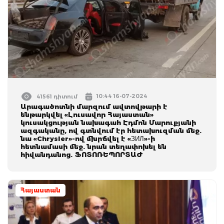
10:44 16-07-2024
41561 դիտում
Արագածոտնի մարզում ավտովթարի է
ենթարկվել «Լուսավոր Հայաստան»
կուսակցության նախագահ Էդմոն Մարուքյանի
ազգականը, ով գտնվում էր հետախուզման մեջ.
նա «Chrysler»-ով մխրճվել է «ЗИЛ»-ի
հետնամասի մեջ. նրան տեղափոխել են
հիվանդանոց. ՖՈՏՈՌԵՊՈՐՏԱԺ
Հայաստան