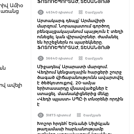
ՖՈՏՈՌԵՊՈՐՏԱԺ, ՏԵՍԱՆՅՈւԹ
հիվ Ամիօ
՝ առանց
46340 դիտում
Շամշյան
Արտակարգ դեպք՝ Արմավիրի
մարզում. Նորապատում գործող
բենզալցակայանում պայթյուն է տեղի
ունեցել. կան վիրավորներ. ժամանել
են հրշեջներն ու պարեկները.
ՖՈՏՈՌԵՊՈՐՏԱԺ, ՏԵՍԱՆՅՈւԹ
36640 դիտում
Շամշյան
Միջադեպ՝ Արարատի մարզում․
ան
Վեդիում կենցաղային հարցերի շուրջ
ծագած վիճաբանությունն ավարտվել
է ծեծկռտուքով․ 20-ամյա
ով ավելի
երիտասարդը վնասվածքներ է
ստացել․ մասնակիցներից մեկը
«Վեդի պլաստ» ՍՊԸ-ի տնօրենի որդին
է
31873 դիտում
Շամշյան
Խոշոր հրդեհ՝ Երևանի Սիլիկյան
թաղամասի հարևանությամբ