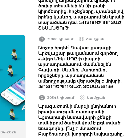
գտնվող աղբավայրում. կրակն ու
ծուխը տեսանելի են մի քանի
կիլոմետրից. հրշեջները, վտանգելով
իրենց կյանքը, պայքարում են կրակի
տարածման դեմ. ՖՈՏՈՌԵՊՈՐՏԱԺ,
ՏԵՍԱՆՅՈւԹ
31086 դիտում
Շամշյան
Խոշոր հրդեհ՝ Գավառ քաղաքի
Արծվաքար թաղամասում գործող
«Ավդո Մեկ» ՍՊԸ-ի փայտի
արտադրամասում. ժամանել են
Գավառի, Սևանի, Մարտունու
հրշեջները. արտադրամասն
ամբողջությամբ վերածվել է մոխրի.
ՖՈՏՈՌԵՊՈՐՏԱԺ, ՏԵՍԱՆՅՈւԹ
30543 դիտում
Շամշյան
Արագածոտնի մարզի ընդհանուր
իրավասության դատարանի
Աշտարակի նստավայրի շենքի
տանիքում ծածանվում է բզկտված
եռագույնը․ ի՞նչ է մտածում
0-04-2026
Բարձրագույն խորհրդի նախագահը.