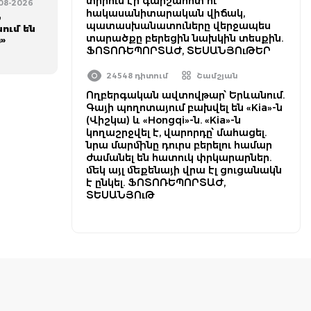
տիրում էր գարշահոտ ու
-08-2026
հակասանիտարական վիճակ,
Ն
պատասխանատուները վերջապես
ում են
տարածքը բերեցին նախկին տեսքին.
»
ՖՈՏՈՌԵՊՈՐՏԱԺ, ՏԵՍԱՆՅՈւԹԵՐ
24548 դիտում
Շամշյան
Ողբերգական ավտովթար՝ Երևանում.
Գայի պողոտայում բախվել են «Kia»-ն
(Վիշկա) և «Hongqi»-ն. «Kia»-ն
կողաշրջվել է, վարորդը՝ մահացել.
նրա մարմինը դուրս բերելու համար
ժամանել են հատուկ փրկարարներ.
մեկ այլ մեքենայի վրա էլ ցուցանակն
է ընկել. ՖՈՏՈՌԵՊՈՐՏԱԺ,
ՏԵՍԱՆՅՈւԹ