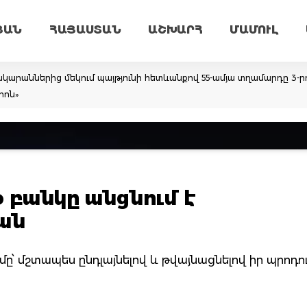
ՅԱՆ
ՀԱՅԱՍՏԱՆ
ԱՇԽԱՐՀ
ՄԱՄՈՒԼ
կարաններից մեկում պայթյունի հետևանքով 55-ամյա տղամարդը 3-ր
րոն»
 բանկը անցնում է
ան
մը՝ մշտապես ընդլայնելով և թվայնացնելով իր պրոդ