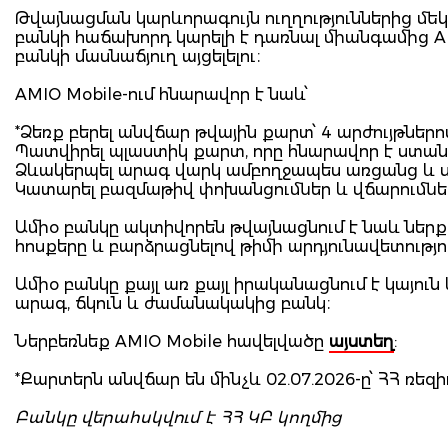
Թվայնացման կարևորագույն ուղղություններից մեկ
բանկի հաճախորդ կարելի է դառնալ միանգամից AM
բանկի մասնաճյուղ այցելելու։
AMIO Mobile-ում հնարավոր է նաև՝
*Ձեռք բերել անվճար թվային քարտ՝ 4 արժույթներո
Պատվիրել պլաստիկ քարտ, որը հնարավոր է ստա
Ձևակերպել արագ վարկ ամբողջապես առցանց և 
Կատարել բազմաթիվ փոխանցումներ և վճարումնե
Ամիօ բանկը ակտիվորեն թվայնացնում է նաև նե
հոսքերը և բարձրացնելով թիմի արդյունավետությո
Ամիօ բանկը քայլ առ քայլ իրականացնում է կայո
արագ, ճկուն և ժամանակակից բանկ։
Ներբեռնեք AMIO Mobile հավելվածը
այստեղ
:
*Քարտերն անվճար են մինչև 02.07.2026-ը՝ ՀՀ ռե
Բանկը վերահսկվում է ՀՀ ԿԲ կողմից