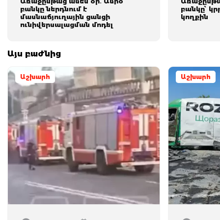
Առաջընթաց ամեն օր․ Ամիօ
Առաջընթա
բանկը ներդնում է
բանկը՝ կր
մասնաճյուղային ցանցի
կողքին
ունիվերսալացման մոդել
Այս բաժնից
Աշխարհ
Աշխարհ