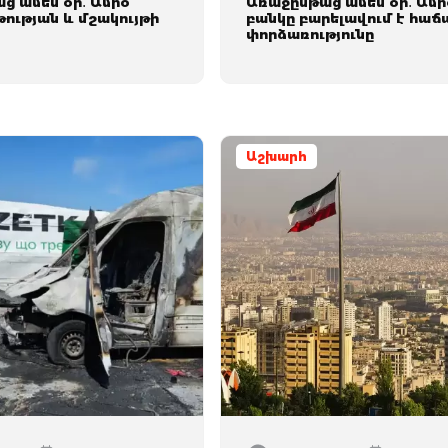
ց ամեն օր․ Ամիօ
Առաջընթաց ամեն օր․ Ամի
թության և մշակույթի
բանկը բարելավում է հա
փորձառությունը
Աշխարհ