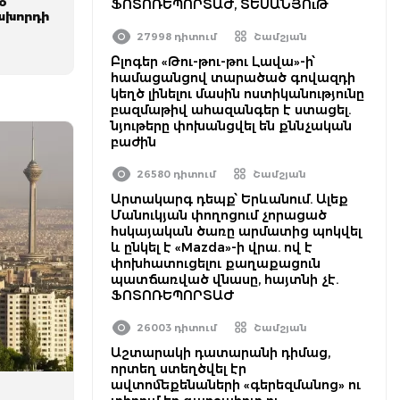
օ
ՖՈՏՈՌԵՊՈՐՏԱԺ, ՏԵՍԱՆՅՈւԹ
ճախորդի
27998 դիտում
Շամշյան
Բլոգեր «Թու-թու-թու Լավա»-ի՝
համացանցով տարածած գովազդի
կեղծ լինելու մասին ոստիկանությունը
բազմաթիվ ահազանգեր է ստացել.
նյութերը փոխանցվել են քննչական
բաժին
26580 դիտում
Շամշյան
Արտակարգ դեպք՝ Երևանում. Ալեք
Մանուկյան փողոցում չորացած
հսկայական ծառը արմատից պոկվել
և ընկել է «Mazda»-ի վրա. ով է
փոխհատուցելու քաղաքացուն
պատճառված վնասը, հայտնի չէ.
ՖՈՏՈՌԵՊՈՐՏԱԺ
26003 դիտում
Շամշյան
Աշտարակի դատարանի դիմաց,
որտեղ ստեղծվել էր
ավտոմեքենաների «գերեզմանոց» ու