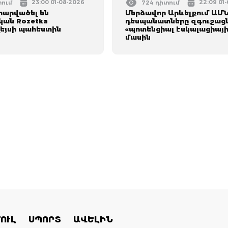
23:00 01-08-2026
22:09 01
տում
724 դիտում
հարվածել են
Մերձավոր Արևելքում ԱՄ
կան Rozetka
դեսպանատները զգուշացն
եյսի պահեստին
«պոտենցիալ էսկալացիայի
մասին
ՈՒԼ
ՍՊՈՐՏ
ԱՎԵԼԻՆ