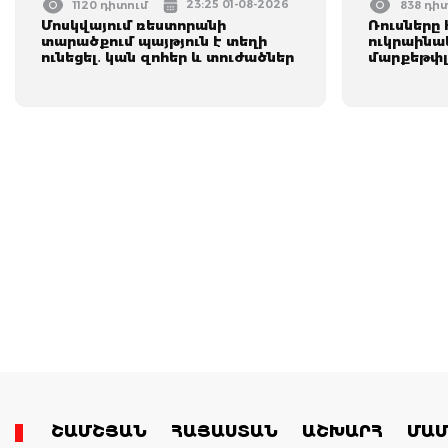
23:25 01-08-2026
1120 դիտում
838 դի
Մոսկվայում ռեստորանի
Ռուսները 
տարածքում պայթյուն է տեղի
ուկրաինա
ունեցել․ կան զոհեր և տուժածներ
մարքեթփլ
ՇԱՄՇՅԱՆ
ՀԱՅԱՍՏԱՆ
ԱՇԽԱՐՀ
ՄԱՄ