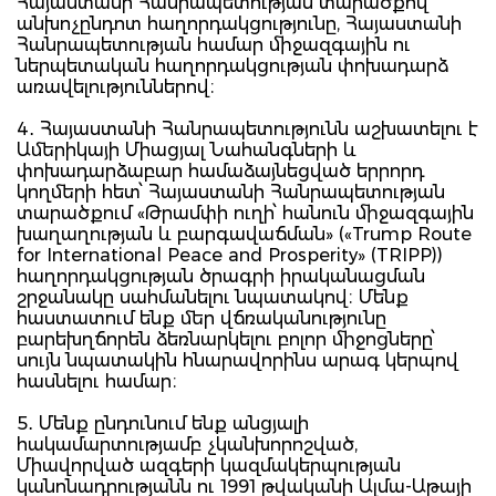
Հայաստանի Հանրապետության տարածքով
անխոչընդոտ հաղորդակցությունը, Հայաստանի
Հանրապետության համար միջազգային ու
ներպետական հաղորդակցության փոխադարձ
առավելություններով։
4․ Հայաստանի Հանրապետությունն աշխատելու է
Ամերիկայի Միացյալ Նահանգների և
փոխադարձաբար համաձայնեցված երրորդ
կողմերի հետ՝ Հայաստանի Հանրապետության
տարածքում «Թրամփի ուղի՝ հանուն միջազգային
խաղաղության և բարգավաճման» («Trump Route
for International Peace and Prosperity» (TRIPP))
հաղորդակցության ծրագրի իրականացման
շրջանակը սահմանելու նպատակով։ Մենք
հաստատում ենք մեր վճռականությունը
բարեխղճորեն ձեռնարկելու բոլոր միջոցները՝
սույն նպատակին հնարավորինս արագ կերպով
հասնելու համար։
5․ Մենք ընդունում ենք անցյալի
հակամարտությամբ չկանխորոշված,
Միավորված ազգերի կազմակերպության
կանոնադրությանն ու 1991 թվականի Ալմա-Աթայի