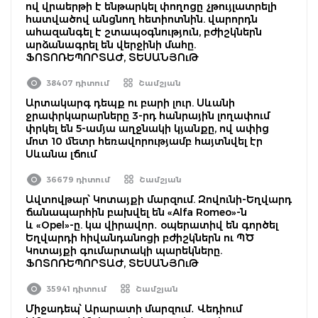
ով վրաերթի է ենթարկել փողոցը չթույլատրելի
հատվածով անցնող հետիոտնին. վարորդն
ահազանգել է շտապօգնություն, բժիշկներն
արձանագրել են վերջինի մահը.
ՖՈՏՈՌԵՊՈՐՏԱԺ, ՏԵՍԱՆՅՈւԹ
38407 դիտում
Շամշյան
Արտակարգ դեպք ու բարի լուր. Սևանի
ջրափրկարարները 3-րդ հանրային լողափում
փրկել են 5-ամյա աղջնակի կյանքը, ով ափից
մոտ 10 մետր հեռավորությամբ հայտնվել էր
Սևանա լճում
36679 դիտում
Շամշյան
Ավտովթար՝ Կոտայքի մարզում. Զովունի-Եղվարդ
ճանապարհին բախվել են «Alfa Romeo»-ն
և «Opel»-ը. կա վիրավոր․ օպերատիվ են գործել
Եղվարդի հիվանդանոցի բժիշկներն ու ՊԾ
Կոտայքի գումարտակի պարեկները.
ՖՈՏՈՌԵՊՈՐՏԱԺ, ՏԵՍԱՆՅՈւԹ
35941 դիտում
Շամշյան
Միջադեպ՝ Արարատի մարզում․ Վեդիում