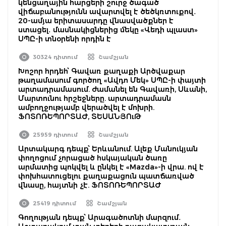
կենցաղային հարցերի շուրջ ծագած
վիճաբանությունն ավարտվել է ծեծկռտուքով․
20-ամյա երիտասարդը վնասվածքներ է
ստացել․ մասնակիցներից մեկը «Վեդի պլաստ»
ՍՊԸ-ի տնօրենի որդին է
30324 դիտում
Շամշյան
Խոշոր հրդեհ՝ Գավառ քաղաքի Արծվաքար
թաղամասում գործող «Ավդո Մեկ» ՍՊԸ-ի փայտի
արտադրամասում. ժամանել են Գավառի, Սևանի,
Մարտունու հրշեջները. արտադրամասն
ամբողջությամբ վերածվել է մոխրի.
ՖՈՏՈՌԵՊՈՐՏԱԺ, ՏԵՍԱՆՅՈւԹ
25959 դիտում
Շամշյան
Արտակարգ դեպք՝ Երևանում. Ալեք Մանուկյան
փողոցում չորացած հսկայական ծառը
արմատից պոկվել և ընկել է «Mazda»-ի վրա. ով է
փոխհատուցելու քաղաքացուն պատճառված
վնասը, հայտնի չէ. ՖՈՏՈՌԵՊՈՐՏԱԺ
25419 դիտում
Շամշյան
Գողության դեպք՝ Արագածոտնի մարզում․