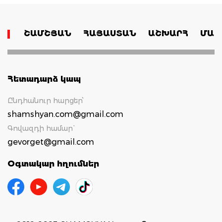
ՇԱՄՇՅԱՆ
ՀԱՅԱՍՏԱՆ
ԱՇԽԱՐՀ
ՄԱՄ
Հետադարձ կապ
Ընդհանուր հարցեր՝
shamshyan.com@gmail.com
Գովազդի համար`
gevorget@gmail.com
Օգտակար հղումներ