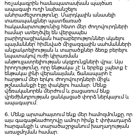
հռչակագրին համապատասխան պայծառ
ապագայի ուղի նախանշելու
անհրաժեշտությունը։ Մարդկային անասելի
տառապանքներ պատճառած
հակամարտությունից հետո մեր ժողովուրդների
համար ստեղծվել են վերջապես
բարիդրացիական հարաբերություններ սկսելու
պայմաններ՝ հիմնված միջազգային սահմանների
անքակտելիության և տարածքներ ձեռք բերելու
նպատակով ուժի կիրառման
անթույլատրելիության սկզբունքների վրա։ Այս
իրողությունը, որը ենթակա չէ և երբեք չպետք է
ենթակա լինի վերանայման, ճանապարհ է
հարթում մեր երկու ժողովուրդների միջև
թշնամանքի էջը փակելու համար։ Մենք
վճռականորեն մերժում և բացառում ենք
վրեժխնդրության ցանկացած փորձ ներկայում և
ապագայում։
6․ Մենք արտահայտում ենք մեր համոզմունքը, որ
այս գագաթնաժողովը ամուր հիմք է փոխադարձ
հարգանքի և տարածաշրջանում խաղաղության
առաջմղման համար։