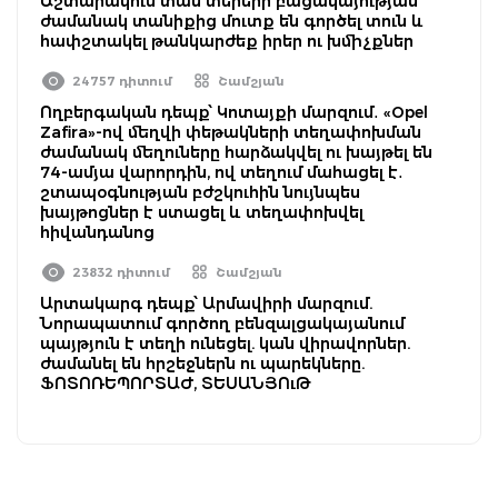
Աշտարակում տան տերերի բացակայության
ժամանակ տանիքից մուտք են գործել տուն և
հափշտակել թանկարժեք իրեր ու խմիչքներ
24757 դիտում
Շամշյան
Ողբերգական դեպք՝ Կոտայքի մարզում․ «Opel
Zafira»-ով մեղվի փեթակների տեղափոխման
ժամանակ մեղուները հարձակվել ու խայթել են
74-ամյա վարորդին, ով տեղում մահացել է․
շտապօգնության բժշկուհին նույնպես
խայթոցներ է ստացել և տեղափոխվել
հիվանդանոց
23832 դիտում
Շամշյան
Արտակարգ դեպք՝ Արմավիրի մարզում.
Նորապատում գործող բենզալցակայանում
պայթյուն է տեղի ունեցել. կան վիրավորներ.
ժամանել են հրշեջներն ու պարեկները.
ՖՈՏՈՌԵՊՈՐՏԱԺ, ՏԵՍԱՆՅՈւԹ