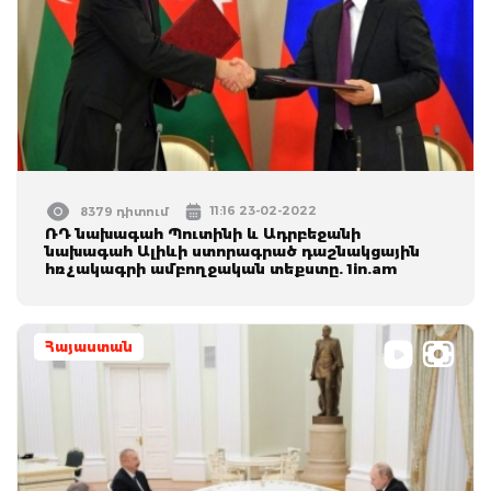
11:16 23-02-2022
8379 դիտում
ՌԴ նախագահ Պուտինի և Ադրբեջանի
նախագահ Ալիևի ստորագրած դաշնակցային
հռչակագրի ամբողջական տեքստը. 1in.am
Հայաստան