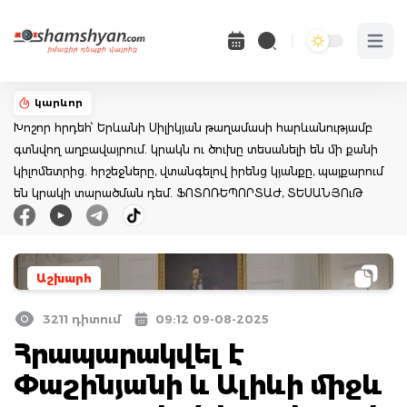
Open 
կարևոր
Խոշոր հրդեհ՝ Երևանի Սիլիկյան թաղամասի հարևանությամբ
գտնվող աղբավայրում. կրակն ու ծուխը տեսանելի են մի քանի
կիլոմետրից. հրշեջները, վտանգելով իրենց կյանքը, պայքարում
են կրակի տարածման դեմ. ՖՈՏՈՌԵՊՈՐՏԱԺ, ՏԵՍԱՆՅՈւԹ
Աշխարհ
3211 դիտում
09:12 09-08-2025
Հրապարակվել է
Փաշինյանի և Ալիևի միջև