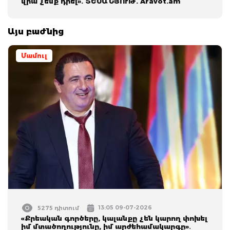
վրա չենք դրել». ՏԵՍԱՆՅՈՒԹ. Aravot.am
Այս բաժնից
Մամուլ
13:05 09-07-2026
5275 դիտում
«Քրեական գործերը, կալանքը չեն կարող փոխել
իմ մտածողությունը, իմ արժեհամակարգը»․