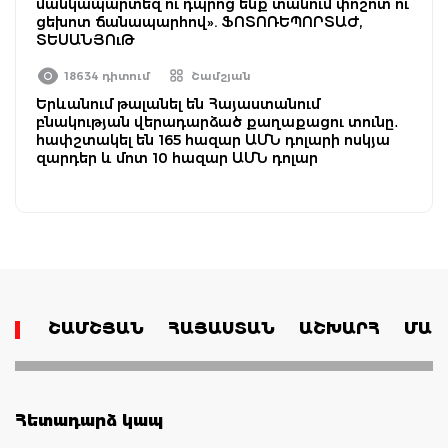
մանկապարտեզ ու դպրոց ենք տանում փոշոտ ու
ցեխոտ ճանապարհով». ՖՈՏՈՌԵՊՈՐՏԱԺ,
ՏԵՍԱՆՅՈւԹ
18634 դիտում
Շամշյան
Երևանում թալանել են Հայաստանում
բնակության վերադարձած քաղաքացու տունը․
հափշտակել են 165 հազար ԱՄՆ դոլարի ոսկյա
զարդեր և մոտ 10 հազար ԱՄՆ դոլար
ՇԱՄՇՅԱՆ
ՀԱՅԱՍՏԱՆ
ԱՇԽԱՐՀ
ՄԱՄ
Հետադարձ կապ