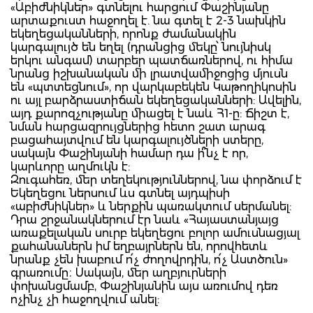
«Աբիժնիկներ» գտնելու հարցում Փաշինյանը
արտաքուստ հաջողել է. նա գտել է 2-3 նախկին
եկեղեցականների, որոնք ժամանակին
կարգալույծ են եղել (դրանցից մեկը՝ նույնիսկ
երկու անգամ) տարբեր պատճառներով, ու հիմա
նրանց իշխանական մի լրատվամիջոցից մյուսն
են «պտտեցնում», որ վարկաբեկեն Կաթողիկոսին
ու այլ բարձրաստիճան եկեղեցականների: Ավելին,
այդ քարոզչությանը միացել է նաև Հ1-ը: Ճիշտ է,
նման հարցազրույցներից հետո շատ արագ
բացահայտվում են կարգալույծների ստերը,
սակայն Փաշինյանի համար դա ի՞նչ է որ,
կարևորը աղմուկն է:
Զուգահեռ, մեր տեղեկություններով, նա փորձում է
Եկեղեցու ներսում ևս գտնել այդպիսի
«աբիժնիկներ» և ներքին պառակտում սերմանել:
Դրա շրջանակներում էր նաև «Հայաստանյայց
առաքելական սուրբ եկեղեցու բոլոր ամուսնացյալ
քահանաներն իմ եղբայրներն են, որովհետև
նրանք չեն խաբում ո՛չ ժողովրդին, ո՛չ Աստծուն»
գրառումը։ Սակայն, մեր աղբյուրների
փոխանցմամբ, Փաշինյանին այս առումով դեռ
ոչինչ չի հաջողվում անել: