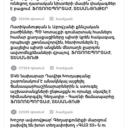
ունեցող դատական նիստերի մասին փակագծեր
է բացում. ՖՈՏՈՌԵՊՈՐՏԱԺ, ՏԵՍԱՆՅՈւԹԵՐ
32506 դիտում
Շամշյան
Ոստիկանության և Աբովյանի քննչական
բաժիններ, ՊԾ Կոտայքի գումարտակ հասնելու
համար քաղաքացիները պիտի կրեն հակագազ,
որպեսզի չթունավորվեն, հետիոտներն էլ
քայլելիս պիտի անցնեն մետաղե ջարդոն
ավտոմեքենաների վրայով. ՖՈՏՈՌԵՊՈՐՏԱԺ,
ՏԵՍԱՆՅՈւԹ
27329 դիտում
Շամշյան
ՏԿԵ նախարար Դավիթ Խուդաթյանը
շարունակում է անակնկալ այցելել
ճանապարհաշինարարներին և ստուգել
աշխատանքների ընթացքն ու որակը. սկսվել է
հիմնանորգվել Գեղադիր - Գառնի ճանապարհը.
ՖՈՏՈՌԵՊՈՐՏԱԺ, ՏԵՍԱՆՅՈւԹ
22595 դիտում
Շամշյան
Խոշոր ավտովթար՝ Գեղարքունիքի մարզում.
բախվել են խոտ տեղափոխող «ԳԱԶ 53»-ն ու