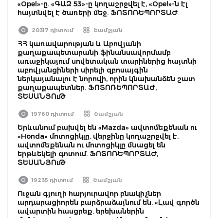
«Opel»-ը. «ԳԱԶ 53»-ը կողաշրջվել է, «Opel»-ն էլ
հայտնվել է ծառերի մեջ. ՖՈՏՈՌԵՊՈՐՏԱԺ
20317 դիտում
Շամշյան
ՀՀ կառավարության և Աբովյանի
քաղաքապետարանի ֆինանսավորմամբ
առաջիկայում սովետական տարիներից հայտնի
աբովյանցիների սիրելի զբոսայգին
ներկայանալու է նորովի, որին կնախանձեն շատ
քաղաքապետներ. ՖՈՏՈՌԵՊՈՐՏԱԺ,
ՏԵՍԱՆՅՈւԹ
19760 դիտում
Շամշյան
Երևանում բախվել են «Mazda» ավտոմեքենան ու
«Honda» մոտոցիկլը. վերջինը կողաշրջվել է.
ավտոմեքենան ու մոտոցիկլը մնացել են
երթևեկելի գոտում. ՖՈՏՈՌԵՊՈՐՏԱԺ,
ՏԵՍԱՆՅՈւԹ
19235 դիտում
Շամշյան
Ուջան գյուղի հարյուրավոր բնակիչներ
արդարացիորեն բարձրաձայնում են. «Լավ գործն
ավարտին հասցրեք. երեխաներին