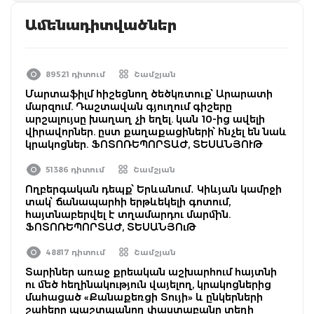
Ամենադիտվածներ
89521 դիտում
Շամշյան
Մարտաֆիլմ հիշեցնող ծեծկռտուք՝ Արարատի
մարզում. Դաշտավան գյուղում գիշերը
արշալույսը խաղաղ չի եղել. կան 10-ից ավելի
վիրավորներ. ըստ քաղաքացիների՝ հնչել են նաև
կրակոցներ. ՖՈՏՈՌԵՊՈՐՏԱԺ, ՏԵՍԱՆՅՈՒԹ
51386 դիտում
Շամշյան
Ողբերգական դեպք՝ Երևանում․ Կիևյան կամրջի
տակ՝ ճանապարհի երթևեկելի գոտում,
հայտնաբերվել է տղամարդու մարմին.
ՖՈՏՈՌԵՊՈՐՏԱԺ, ՏԵՍԱՆՅՈւԹ
48817 դիտում
Շամշյան
Տարիներ առաջ քրեական աշխարհում հայտնի
ու մեծ հեղինակություն վայելող, կրակոցներից
մահացած «Քանաքեռցի Տույի» և ընկերների
շահերը պաշտպանող փաստաբանը տեղի