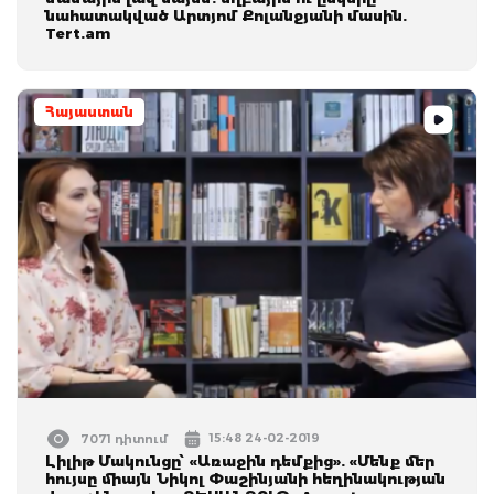
նահատակված Արտյոմ Քոլանջյանի մասին.
Tert.am
Հայաստան
15:48 24-02-2019
7071 դիտում
Լիլիթ Մակունցը՝ «Առաջին դեմքից». «Մենք մեր
հույսը միայն Նիկոլ Փաշինյանի հեղինակության