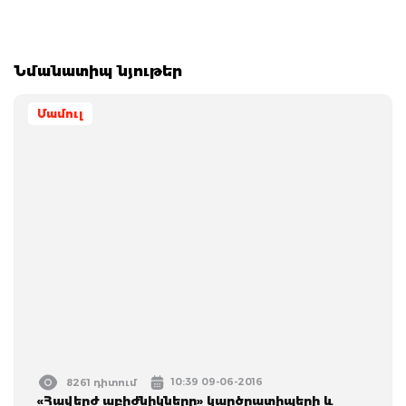
Նմանատիպ նյութեր
Մամուլ
10:39 09-06-2016
8261 դիտում
«Հավերժ աբիժնիկները» կարծրատիպերի և