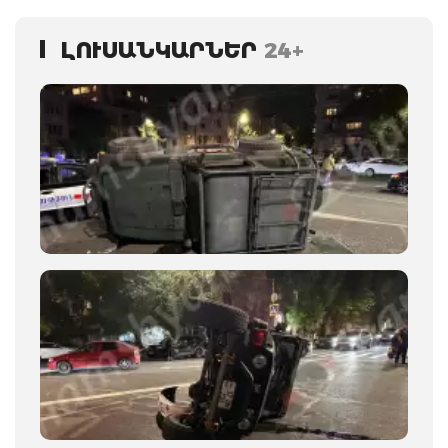
ԼՈՒՍԱՆԿԱՐՆԵՐ
24+