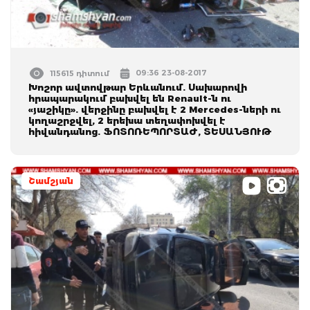
09:36 23-08-2017
115615 դիտում
Խոշոր ավտովթար Երևանում. Սախարովի
հրապարակում բախվել են Renault-ն ու
«յաշիկը». վերջինը բախվել է 2 Mercedes-ների ու
կողաշրջվել, 2 երեխա տեղափոխվել է
հիվանդանոց. ՖՈՏՈՌԵՊՈՐՏԱԺ, ՏԵՍԱՆՅՈՒԹ
Շամշյան