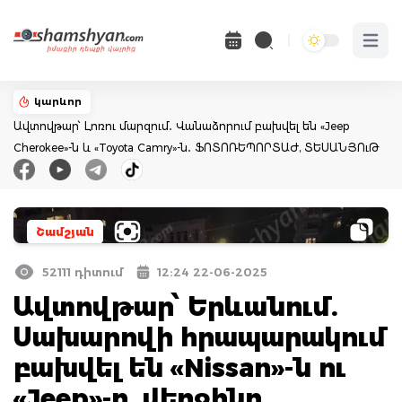
Open 
կարևոր
Ավտովթար՝ Լոռու մարզում․ Վանաձորում բախվել են «Jeep
Cherokee»-ն և «Toyota Camry»-ն․ ՖՈՏՈՌԵՊՈՐՏԱԺ, ՏԵՍԱՆՅՈւԹ
Շամշյան
52111 դիտում
12:24 22-06-2025
Ավտովթար՝ Երևանում.
Սախարովի հրապարակում
բախվել են «Nissan»-ն ու
«Jeep»-ը. վերջինը