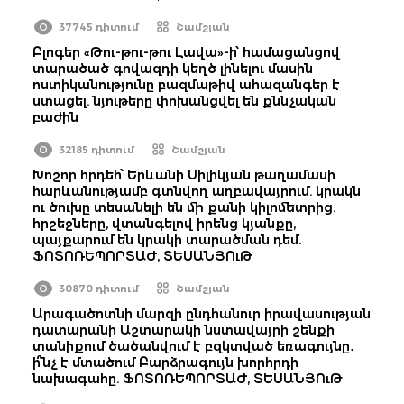
37745 դիտում
Շամշյան
Բլոգեր «Թու-թու-թու Լավա»-ի՝ համացանցով
տարածած գովազդի կեղծ լինելու մասին
ոստիկանությունը բազմաթիվ ահազանգեր է
ստացել. նյութերը փոխանցվել են քննչական
բաժին
32185 դիտում
Շամշյան
Խոշոր հրդեհ՝ Երևանի Սիլիկյան թաղամասի
հարևանությամբ գտնվող աղբավայրում. կրակն
ու ծուխը տեսանելի են մի քանի կիլոմետրից.
հրշեջները, վտանգելով իրենց կյանքը,
պայքարում են կրակի տարածման դեմ.
ՖՈՏՈՌԵՊՈՐՏԱԺ, ՏԵՍԱՆՅՈւԹ
30870 դիտում
Շամշյան
Արագածոտնի մարզի ընդհանուր իրավասության
դատարանի Աշտարակի նստավայրի շենքի
տանիքում ծածանվում է բզկտված եռագույնը․
ի՞նչ է մտածում Բարձրագույն խորհրդի
նախագահը. ՖՈՏՈՌԵՊՈՐՏԱԺ, ՏԵՍԱՆՅՈւԹ