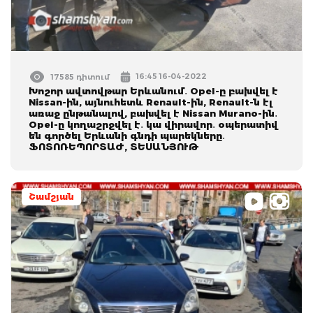
16:45 16-04-2022
17585 դիտում
Խոշոր ավտովթար Երևանում․ Opel-ը բախվել է
Nissan-ին, այնուհետև Renault-ին, Renault-ն էլ
առաջ ընթանալով, բախվել է Nissan Murano-ին․
Opel-ը կողաշրջվել է․ կա վիրավոր․ օպերատիվ
են գործել Երևանի գնդի պարեկները․
ՖՈՏՈՌԵՊՈՐՏԱԺ, ՏԵՍԱՆՅՈՒԹ
Շամշյան