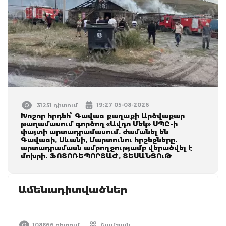
19:27 05-08-2026
31251 դիտում
Խոշոր հրդեհ՝ Գավառ քաղաքի Արծվաքար
թաղամասում գործող «Ավդո Մեկ» ՍՊԸ-ի
փայտի արտադրամասում. ժամանել են
Գավառի, Սևանի, Մարտունու հրշեջները.
արտադրամասն ամբողջությամբ վերածվել է
մոխրի. ՖՈՏՈՌԵՊՈՐՏԱԺ, ՏԵՍԱՆՅՈւԹ
Ամենադիտվածներ
108866 դիտում
Շամշյան