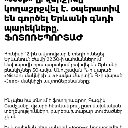
կողաշրջվել է. օպերատիվ
են գործել Երևանի գնդի
պարեկները.
ՖՈՏՈՌԵՊՈՐՏԱԺ
Հունիսի 12-ին ավտովթար է տեղի ունեցել
Երևանում։ Ժամը 22:30-ի սահմաններում
Սախարովի հրապարակում բախվել են Երևանի
բնակիչներ 50-ամյա Անուշավան Հ.-ի վարած
«Nissan» մակնիշի և 31-ամյա Մարտին Հ.-ի վարած
«Jeep» մակնիշի ավտոմեքենաները։
Ինչպես հայտնում է ֆոտոլրագրող Գագիկ
Շամշյանը, վթարի հետևանքով, ըստ նախնական
տեղեկությունների, բարեբախտաբար տուժածներ
չկան։
Իսկ բախման հետևանքով «Jeep»-ը կողաշրջվել է։