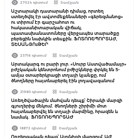
27524 դիտում
Շամշյան
Աշտարակի դատարանի դիմաց, որտեղ
ստեղծվել էր ավտոմեքենաների «գերեզմանոց»
ու տիրում էր գարշահոտ ու
հակասանիտարական վիճակ,
պատասխանատուները վերջապես տարածքը
բերեցին նախկին տեսքին. ՖՈՏՈՌԵՊՈՐՏԱԺ,
ՏԵՍԱՆՅՈւԹԵՐ
23716 դիտում
Շամշյան
Արտակարգ ու բարի լուր. «Սուրբ Աստվածամայր»
բժշկական կենտրոնում բժիշկները փրկել են 5-
ամյա օտարերկրացի տղայի կյանքը, ում
ծնողները հայտնաբերել էին լողավազանում
21980 դիտում
Շամշյան
Առեղծվածային մահվան դեպք՝ Շիրակի մարզի
գյուղերից մեկում․ ծնողների շիրիմի մոտ
հայտնաբերվել են տղայի մարմինը, հրազեն և
նամակ․ ՖՈՏՈՌԵՊՈՐՏԱԺ
18872 դիտում
Շամշյան
Ողբերգական դեպք՝ Սյունիքի մարզում. ԱԺ