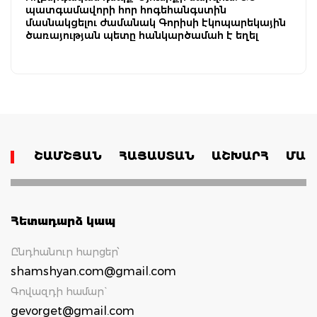
պատգամավորի հոր հոգեհանգստին
մասնակցելու ժամանակ Գորիսի էկոպարեկային
ծառայության պետը հանկարծամահ է եղել
ՇԱՄՇՅԱՆ
ՀԱՅԱՍՏԱՆ
ԱՇԽԱՐՀ
ՄԱՄ
Հետադարձ կապ
Ընդհանուր հարցեր՝
shamshyan.com@gmail.com
Գովազդի համար`
gevorget@gmail.com