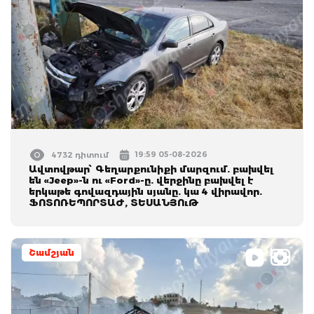
19:59 05-08-2026
4732 դիտում
Ավտովթար՝ Գեղարքունիքի մարզում. բախվել
են «Jeep»-ն ու «Ford»-ը. վերջինը բախվել է
երկաթե գովազդային սյանը. կա 4 վիրավոր.
ՖՈՏՈՌԵՊՈՐՏԱԺ, ՏԵՍԱՆՅՈւԹ
Շամշյան