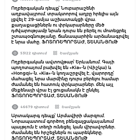
Ողբերգական դեպք՝ Նուբարաշենի
աղբավայրում. տրակտորով աղբը հրելիս այն
լցվել է 29-ամյա աշխատակցի վրա.
քաղաքացիներն ու փրկարարները մեծ
դժվարությամբ նրան դուրս են բերել ու մոտեցրել
շտապօգնությանը. ճանապարհին արձանագրվել
է նրա մահը. ՖՈՏՈՌԵՊՈՐՏԱԺ, ՏԵՍԱՆՅՈւԹ
53122 դիտում
Շամշյան
Ողբերգական ավտովթար՝ Երևանում. Գայի
պողոտայում բախվել են «Kia»-ն (Վիշկա) և
«Hongqi»-ն. «Kia»-ն կողաշրջվել է, վարորդը՝
մահացել. նրա մարմինը դուրս բերելու համար
ժամանել են հատուկ փրկարարներ. մեկ այլ
մեքենայի վրա էլ ցուցանակն է ընկել.
ՖՈՏՈՌԵՊՈՐՏԱԺ, ՏԵՍԱՆՅՈւԹ
46679 դիտում
Շամշյան
Արտակարգ դեպք՝ Արմավիրի մարզում.
Նորապատում գործող բենզալցակայանում
պայթյուն է տեղի ունեցել. կան վիրավորներ.
ժամանել են հրշեջներն ու պարեկները.
ՖՈՏՈՌԵՊՈՐՏԱԺ, ՏԵՍԱՆՅՈւԹ