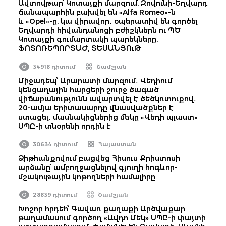
Ավտովթար՝ Կոտայքի մարզում. Զովունի-Եղվարդ
ճանապարհին բախվել են «Alfa Romeo»-ն
և «Opel»-ը. կա վիրավոր․ օպերատիվ են գործել
Եղվարդի հիվանդանոցի բժիշկներն ու ՊԾ
Կոտայքի գումարտակի պարեկները.
ՖՈՏՈՌԵՊՈՐՏԱԺ, ՏԵՍԱՆՅՈւԹ
34918 դիտում
Շամշյան
Միջադեպ՝ Արարատի մարզում․ Վեդիում
կենցաղային հարցերի շուրջ ծագած
վիճաբանությունն ավարտվել է ծեծկռտուքով․
20-ամյա երիտասարդը վնասվածքներ է
ստացել․ մասնակիցներից մեկը «Վեդի պլաստ»
ՍՊԸ-ի տնօրենի որդին է
30634 դիտում
Հայաստան
Ձիթհանքովում բացվեց Հիսուս Քրիստոսի
արձանը՝ ամբողջացնելով գյուղի հոգևոր-
մշակութային կոթողների համալիրը
28839 դիտում
Շամշյան
Խոշոր հրդեհ՝ Գավառ քաղաքի Արծվաքար
թաղամասում գործող «Ավդո Մեկ» ՍՊԸ-ի փայտի