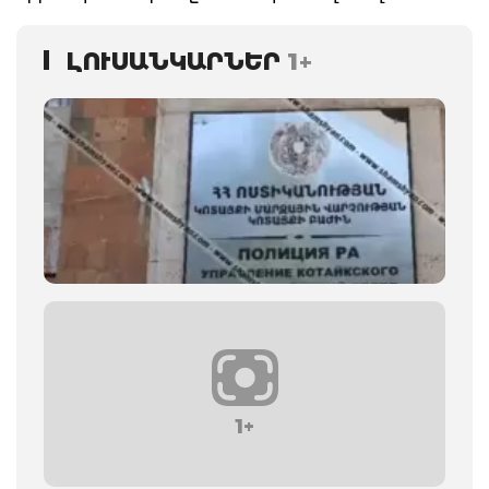
ԼՈՒՍԱՆԿԱՐՆԵՐ
1+
1+