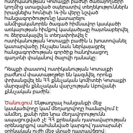
ոստիկանության Կոտայքի բաժնի ծառայողների
կողմից ստացված օպերատիվ տեղեկություններն
իրացնելիս հունիսի 14-ին վերը նշված
հանցագործությունը կատարելու
անմիջականորեն ծագած հիմնավոր կասկածի
առկայության հիմքով կասկածյալը հայտնաբերվել
ու ձերբակալվել և տեղափոխվել է
ոստիկանության Կոտայքի բաժին և խոստովանել
կատարվածը, ինչպես նաև ներկայացրել
հանցագործության գործիք հանդիսացող
գաղտնի փականով ծալովի դանակը։
Դեպքի փաստով ոստիկանության Կոտայքի
բաժնում փաստաթղթեր են կազմվել, որոնք
փոխանցվել են ՀՀ քննչական կոմիտեի Կոտայքի
մարզային քննչական վարչության Աբովյանի
քննչական բաժին։
Ծանուցում.
Ենթադրյալ հանցանքի մեջ
կասկածվողը կամ մեղադրվողը համարվում է
անմեղ, քանի դեռ նրա մեղավորությունն
ապացուցված չէ ՀՀ քրեական դատավարության
օրենսգրքով սահմանված կարգով` դատարանի`
օրինական ուժի մեջ մտած դատավճռով։