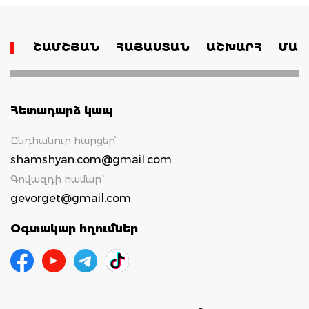
ՇԱՄՇՅԱՆ
ՀԱՅԱՍՏԱՆ
ԱՇԽԱՐՀ
ՄԱՄ
Հետադարձ կապ
Ընդհանուր հարցեր՝
shamshyan.com@gmail.com
Գովազդի համար`
gevorget@gmail.com
Օգտակար հղումներ