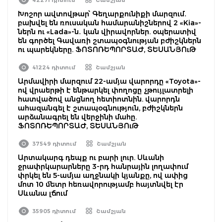
Խոշոր ավտովթար՝ Գեղարքունիքի մարզում․
բախվել են ռուսական համարանիշներով 2 «Kia»-
ներն ու «Lada»-ն․ կան վիրավորներ. օպերատիվ
են գործել Գավառի շտապօգնության բժիշկներն
ու պարեկները. ՖՈՏՈՌԵՊՈՐՏԱԺ, ՏԵՍԱՆՅՈւԹ
41224 դիտում
Շամշյան
Արմավիրի մարզում 22-ամյա վարորդը «Toyota»-
ով վրաերթի է ենթարկել փողոցը չթույլատրելի
հատվածով անցնող հետիոտնին. վարորդն
ահազանգել է շտապօգնություն, բժիշկներն
արձանագրել են վերջինի մահը.
ՖՈՏՈՌԵՊՈՐՏԱԺ, ՏԵՍԱՆՅՈւԹ
37549 դիտում
Շամշյան
Արտակարգ դեպք ու բարի լուր. Սևանի
ջրափրկարարները 3-րդ հանրային լողափում
փրկել են 5-ամյա աղջնակի կյանքը, ով ափից
մոտ 10 մետր հեռավորությամբ հայտնվել էր
Սևանա լճում
35905 դիտում
Շամշյան