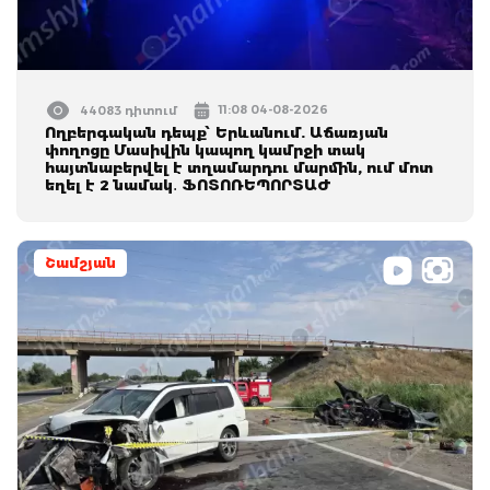
11:08 04-08-2026
44083 դիտում
Ողբերգական դեպք՝ Երևանում. Աճառյան
փողոցը Մասիվին կապող կամրջի տակ
հայտնաբերվել է տղամարդու մարմին, ում մոտ
եղել է 2 նամակ․ ՖՈՏՈՌԵՊՈՐՏԱԺ
Շամշյան