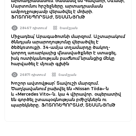
արտադրամասում. ժամանել են Գավառի, Սևանի,
Մարտունու հրշեջները. արտադրամասն
ամբողջությամբ վերածվել է մոխրի.
ՖՈՏՈՌԵՊՈՐՏԱԺ, ՏԵՍԱՆՅՈւԹ
28467 դիտում
Շամշյան
Միջադեպ՝ Արագածոտնի մարզում․ Աշտարակում
ծննդյան արարողությունը վերածվել է
ծեծկռտուքի․ 34-ամյա տղամարդը ծակող-
կտրող առարկայից վնասվածքներ է ստացել,
իսկ ոստիկանության բաժնում նրանցից մեկը
հարվածել է մյուսի գլխին
26871 դիտում
Շամշյան
Խոշոր ավտովթար՝ Տավուշի մարզում․
Ծաղկավանում բախվել են «Nissan Tiida»-ն
և «Mercedes Vito»-ն․ կա 4 վիրավոր․ օպերատիվ
են գործել շտապօգնության բժիշկներն ու
պարեկները․ ՖՈՏՈՌԵՊՈՐՏԱԺ, ՏԵՍԱՆՅՈւԹ