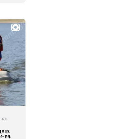
5-08-
ուր.
3-րդ