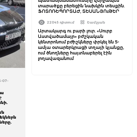
պատասխանատուները վերջապես
տարածքը բերեցին նախկին տեսքին.
ՖՈՏՈՌԵՊՈՐՏԱԺ, ՏԵՍԱՆՅՈւԹԵՐ
22045 դիտում
Շամշյան
Արտակարգ ու բարի լուր. «Սուրբ
Աստվածամայր» բժշկական
կենտրոնում բժիշկները փրկել են 5-
ամյա օտարերկրացի տղայի կյանքը,
ում ծնողները հայտնաբերել էին
լողավազանում
5-07-
յա
է
նի.
են
եկներն
ները.