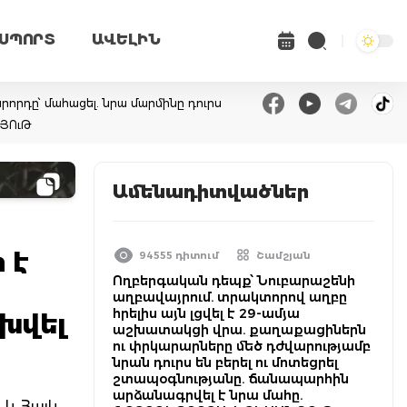
ՍՊՈՐՏ
ԱՎԵԼԻՆ
վարորդը՝ մահացել. նրա մարմինը դուրս
ՆՅՈւԹ
Ամենադիտվածներ
 է
94555 դիտում
Շամշյան
Ողբերգական դեպք՝ Նուբարաշենի
աղբավայրում. տրակտորով աղբը
հրելիս այն լցվել է 29-ամյա
խվել
աշխատակցի վրա. քաղաքացիներն
ու փրկարարները մեծ դժվարությամբ
նրան դուրս են բերել ու մոտեցրել
շտապօգնությանը. ճանապարհին
արձանագրվել է նրա մահը.
 և Հայկ