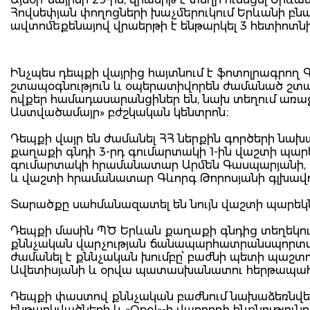
Հովսեփյան փողոցների խաչմերուկում Երևանի բնակ
ավտոմեքենայով վրաերթի է ենթարկել 3 հետիոտնի
Ինչպես դեպքի վայրից հայտնում է ֆոտոլրագրող 
շտապօգնություն և օպերատիվորեն ժամանած շտա
ովքեր համադասարանցիներ են, նախ տեղում առաջի
Աստվածամայր» բժշկական կենտրոն։
Դեպքի վայր են ժամանել ՀՀ ներքին գործերի նա
քաղաքի գնդի 3-րդ գումարտակի 1-ին վաշտի պա
գումարտակի հրամանատար Արմեն Գասպարյանի,
և վաշտի հրամանատար Գևորգ Թորոսյանի գլխավո
Տարածքը սահմանազատել են նույն վաշտի պարեկ
Դեպքի մասին ՊԾ Երևան քաղաքի գնդից տեղեկու
քննչական վարչության ճանապարհատրանսպորտայի
ժամանել է քննչական խումբը՝ բաժնի պետի պաշ
Ավետիսյանի և օրվա պատասխանատու հերթապահ 
Դեպքի փաստով քննչական բաժնում նախաձեռնվել է
ենթարկվածների և «Opel»-ի վարորդի ինքնությունը