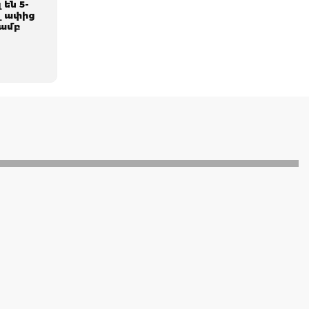
 են 5-
վ ափից
յամբ