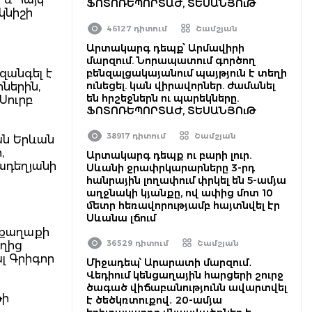
ՖՈՏՈՌԵՊՈՐՏԱԺ, ՏԵՍԱՆՅՈւԹ
կնիշի
46127 դիտում
Շամշյան
Արտակարգ դեպք՝ Արմավիրի
մարզում. Նորապատում գործող
զանգել է
բենզալցակայանում պայթյուն է տեղի
ունեցել. կան վիրավորներ. ժամանել
ներին,
են հրշեջներն ու պարեկները.
Սուրբ
ՖՈՏՈՌԵՊՈՐՏԱԺ, ՏԵՍԱՆՅՈւԹ
38917 դիտում
Շամշյան
ան Երևան
,
Արտակարգ դեպք ու բարի լուր.
ադեղյանի
Սևանի ջրափրկարարները 3-րդ
հանրային լողափում փրկել են 5-ամյա
աղջնակի կյանքը, ով ափից մոտ 10
մետր հեռավորությամբ հայտնվել էր
Սևանա լճում
 քաղաքի
36529 դիտում
Շամշյան
եղից
լ Գրիգոր
Միջադեպ՝ Արարատի մարզում․
Վեդիում կենցաղային հարցերի շուրջ
ծագած վիճաբանությունն ավարտվել
թի
է ծեծկռտուքով․ 20-ամյա