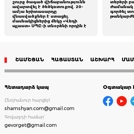
շուրջ ծագած վիճաբանությունն
տերերի բ
ավարտվել է ծեծկռտուքով․ 20-
ժամանակ 
ամյա երիտասարդը
գործել տ
վնասվածքներ է ստացել․
թանկարժեք
մասնակիցներից մեկը «Վեդի
պլաստ» ՍՊԸ-ի տնօրենի որդին է
ՇԱՄՇՅԱՆ
ՀԱՅԱՍՏԱՆ
ԱՇԽԱՐՀ
ՄԱՄ
Հետադարձ կապ
Օգտակար հ
Ընդհանուր հարցեր՝
shamshyan.com@gmail.com
Գովազդի համար`
gevorget@gmail.com