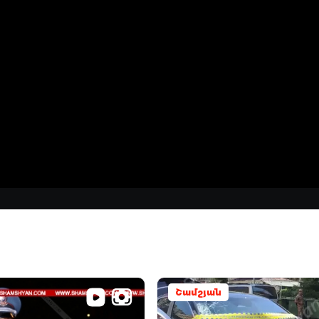
Շամշյան