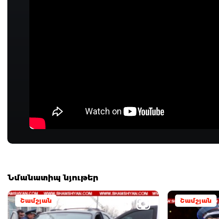
Նմանատիպ նյութեր
Շամշյան
Շամշյան