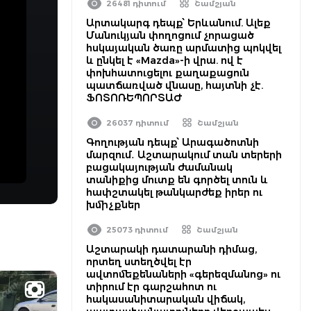
26481 դիտում
Շամշյան
Արտակարգ դեպք՝ Երևանում. Ալեք
Մանուկյան փողոցում չորացած
հսկայական ծառը արմատից պոկվել
և ընկել է «Mazda»-ի վրա. ով է
փոխհատուցելու քաղաքացուն
պատճառված վնասը, հայտնի չէ.
ՖՈՏՈՌԵՊՈՐՏԱԺ
26037 դիտում
Շամշյան
Գողության դեպք՝ Արագածոտնի
մարզում․ Աշտարակում տան տերերի
բացակայության ժամանակ
տանիքից մուտք են գործել տուն և
հափշտակել թանկարժեք իրեր ու
խմիչքներ
25073 դիտում
Շամշյան
Աշտարակի դատարանի դիմաց,
որտեղ ստեղծվել էր
ավտոմեքենաների «գերեզմանոց» ու
տիրում էր գարշահոտ ու
հակասանիտարական վիճակ,