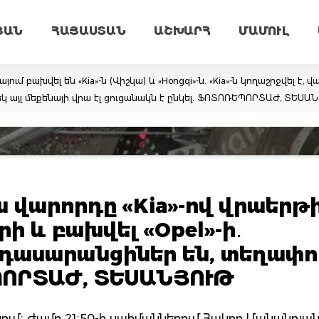
ՅԱՆ
ՀԱՅԱՍՏԱՆ
ԱՇԽԱՐՀ
ՄԱՄՈՒԼ
 բախվել են «Kia»-ն (Վիշկա) և «Hongqi»-ն. «Kia»-ն կողաշրջվել է, 
կ այլ մեքենայի վրա էլ ցուցանակն է ընկել. ՖՈՏՈՌԵՊՈՐՏԱԺ, ՏԵՍԱ
ա վարորդը «Kia»-ով վրաերթի
 և բախվել «Opel»-ի․
ադասարանցիներ են, տեղափո
ՊՈՐՏԱԺ, ՏԵՍԱՆՅՈՒԹ
անում։ Ժամը 21։50-ի սահմաններում Հակոբ Մանանդյան