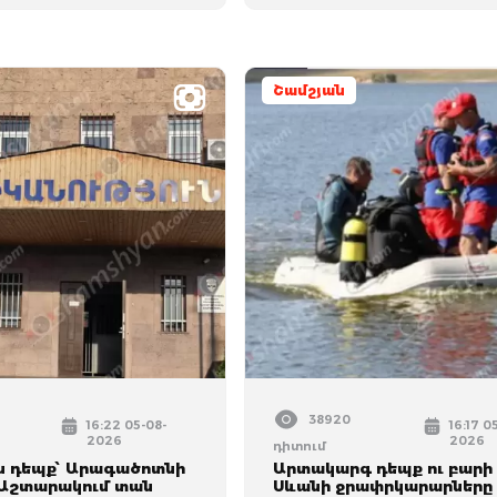
Շամշյան
38920
16:22 05-08-
16:17 0
2026
2026
դիտում
ն դեպք՝ Արագածոտնի
Արտակարգ դեպք ու բարի լ
 Աշտարակում տան
Սևանի ջրափրկարարները 