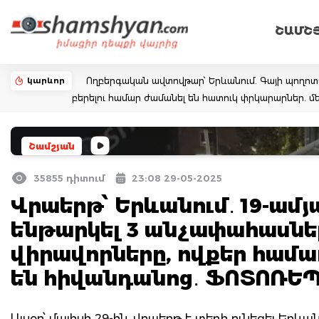
ՇԱՄՇ
կարևոր
Ողբերգական ավտովթար՝ Երևանում. Գայի պողոտայում
բերելու համար ժամանել են հատուկ փրկարարներ. մե
Շամշյան
35855 դիտում
23:08 29-05-2025
Վրաերթ՝ Երևանում․ 19-ամյ
ենթարկել 3 անչափահասների
վիրավորները, ովքեր համ
են հիվանդանոց․ ՖՈՏՈՌԵ
Այսօր՝ մայիսի 29-ին, վրաերթ է տեղի ունեցել Երև