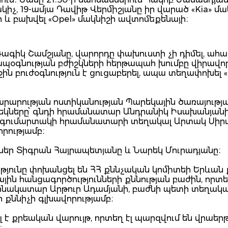
իչ, 19-ամյա Դավիթ Վերմիշյանը իր վարած «Kia» մա
 և բախվել «Opel» մակնիշի ավտոմեքենայի։
Գագիկ Շամշյանը, վարորդը փախուստի չի դիմել, ահա
պօգնության բժիշկների հերթապահ խումբը վիրավոր
ն բուժօգնություն է ցուցաբերել, ապա տեղափոխել «
խարարության ոստիկանության Պարեկային ծառայությ
րեկները՝ գնդի հրամանատար Անդրանիկ Իսախանյանի
 գումարտակի հրամանատարի տեղակալ Արտակ Սիր
րությամբ։
ներ Տիգրան Հայրապետյանը և Նարեկ Մուրադյանը։
թյունը փոխանցել են ՀՀ քննչական կոմիտեի Երևան
ն հանցագործությունների քննության բաժին, որտ
տոնակատար Արթուր Ադամյանի, բաժնի պետի տեղակա
քննիչի գլխավորությամբ։
 քրեական վարույթ, որտեղ էլ պարզվում են վրաեր
։