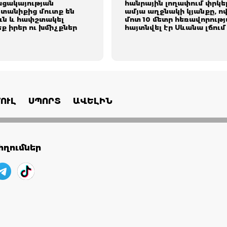
ացակայության
հանրային լողափում փրկել
տանիքից մուտք են
ամյա աղջնակի կյանքը, ո
ուն և հափշտակել
մոտ 10 մետր հեռավորութ
 իրեր ու խմիչքներ
հայտնվել էր Սևանա լճում
ՈՒԼ
ՍՊՈՐՏ
ԱՎԵԼԻՆ
ղումներ