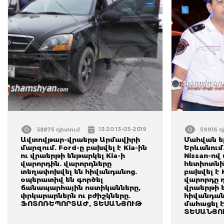
13:20 13-03-2019
38875 դիտում
59916 
Ավտովթար-վրաերթ Արմավիրի
Մահվան ե
մարզում. Ford-ը բախվել է Kia-ին
Երևանում.
ու վրաերթի ենթարկել Kia-ի
Nissan-ով
վարորդին. վարորդները
հետիոտնին
տեղափոխվել են հիվանդանոց.
բախվել է K
օպերատիվ են գործել
վարորդը դ
ճանապարհային ոստիկանները,
վրաերթի 
փրկարարներն ու բժիշկները.
հիվանդան
ՖՈՏՈՌԵՊՈՐՏԱԺ, ՏԵՍԱՆՅՈՒԹ
մահացել 
ՏԵՍԱՆՅՈ