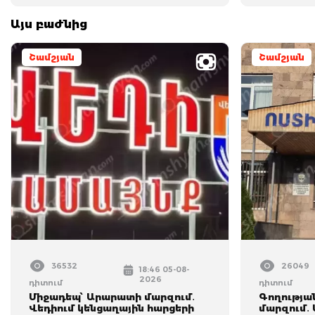
Այս բաժնից
Շամշյան
Շամշյան
36532
26049
18:46 05-08-
2026
դիտում
դիտում
Միջադեպ՝ Արարատի մարզում․
Գողությա
Վեդիում կենցաղային հարցերի
մարզում․