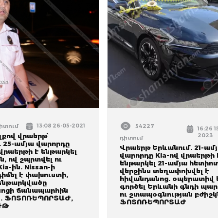
13:08 26-05-2021
դիտում
54227
16:26 1
լքով վրաերթ՝
2023
դիտում
 25-ամյա վարորդը
Վրաերթ Երևանում. 21-ամ
 վրաերթի է ենթարկել
վարորդը Kia-ով վրաերթի 
, ով շպրտվել ու
ենթարկել 21-ամյա հետիոտ
ia-ին. Nissan-ի
վերջինս տեղափոխվել է
իմել է փախուստի,
հիվանդանոց. օպերատիվ 
ենթարկվածը
գործել Երևանի գնդի պար
ոցի ճանապարհին
ու շտապօգնության բժիշկ
է. ՖՈՏՈՌԵՊՈՐՏԱԺ,
ՖՈՏՈՌԵՊՈՐՏԱԺ
ՒԹ