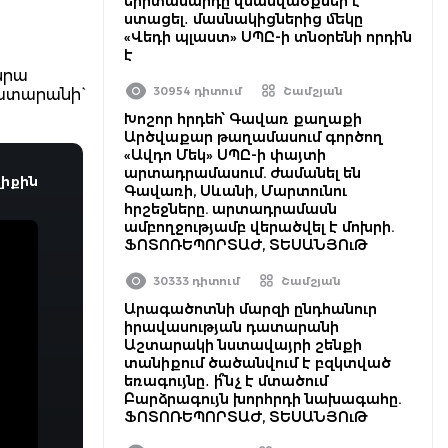
երիտասարդը վնասվածքներ է
ստացել․ մասնակիցներից մեկը
«Վեդի պլաստ» ՍՊԸ-ի տնօրենի որդին
է
նրա
30954 դիտում
Շամշյան
ատարանի`
Խոշոր հրդեհ՝ Գավառ քաղաքի
Արծվաքար թաղամասում գործող
«Ավդո Մեկ» ՍՊԸ-ի փայտի
արտադրամասում. ժամանել են
իքին
Գավառի, Սևանի, Մարտունու
հրշեջները. արտադրամասն
ամբողջությամբ վերածվել է մոխրի.
ՖՈՏՈՌԵՊՈՐՏԱԺ, ՏԵՍԱՆՅՈւԹ
30333 դիտում
Շամշյան
Արագածոտնի մարզի ընդհանուր
իրավասության դատարանի
Աշտարակի նստավայրի շենքի
տանիքում ծածանվում է բզկտված
եռագույնը․ ի՞նչ է մտածում
Բարձրագույն խորհրդի նախագահը.
ՖՈՏՈՌԵՊՈՐՏԱԺ, ՏԵՍԱՆՅՈւԹ