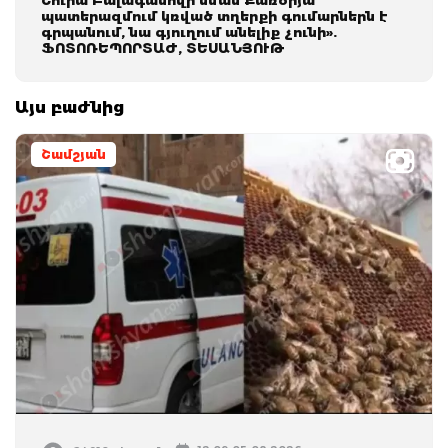
պատերազմում կռված տղերքի գումարներն է
գրպանում, նա գյուղում անելիք չունի».
ՖՈՏՈՌԵՊՈՐՏԱԺ, ՏԵՍԱՆՅՈՒԹ
Այս բաժնից
Շամշյան