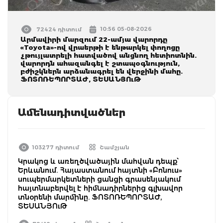
10:56 05-08-2026
72424 դիտում
Արմավիրի մարզում 22-ամյա վարորդը
«Toyota»-ով վրաերթի է ենթարկել փողոցը
չթույլատրելի հատվածով անցնող հետիոտնին.
վարորդն ահազանգել է շտապօգնություն,
բժիշկներն արձանագրել են վերջինի մահը.
ՖՈՏՈՌԵՊՈՐՏԱԺ, ՏԵՍԱՆՅՈւԹ
Ամենադիտվածներ
103277 դիտում
Շամշյան
Կրակոց և առեղծվածային մահվան դեպք՝
Երևանում. Հայաստանում հայտնի «Բոնուս»
սուպերմարկետների ցանցի գրասենյակում
հայտնաբերվել է հիմնադիրներից գլխավոր
տնօրենի մարմինը. ՖՈՏՈՌԵՊՈՐՏԱԺ,
ՏԵՍԱՆՅՈւԹ