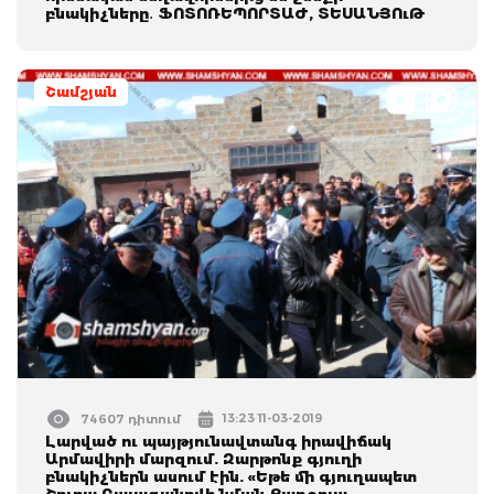
բնակիչները․ ՖՈՏՈՌԵՊՈՐՏԱԺ, ՏԵՍԱՆՅՈւԹ
Շամշյան
13:23 11-03-2019
74607 դիտում
Լարված ու պայթյունավտանգ իրավիճակ
Արմավիրի մարզում. Զարթոնք գյուղի
բնակիչներն ասում էին. «Եթե մի գյուղապետ
Շուրա Բալագանովի նման Քառօրյա