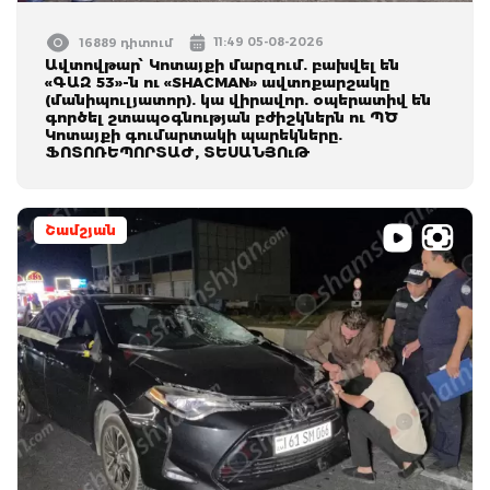
11:49 05-08-2026
16889 դիտում
Ավտովթար՝ Կոտայքի մարզում. բախվել են
«ԳԱԶ 53»-ն ու «SHACMAN» ավտոքարշակը
(մանիպուլյատոր). կա վիրավոր. օպերատիվ են
գործել շտապօգնության բժիշկներն ու ՊԾ
Կոտայքի գումարտակի պարեկները.
ՖՈՏՈՌԵՊՈՐՏԱԺ, ՏԵՍԱՆՅՈւԹ
Շամշյան