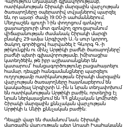
Հարություն Ադամյանի գլխավորությամբ,
ոստիկանության Շիրակի մարզային վարչության
ծառայողները օպերատիվ տվյալներով պարզել
են, որ այսօր՝ ժամը 19։00-ի սահմաններում,
Մեղրաշեն գյուղի 1-ին փողոցում գտնվող
ցայտաղբյուրի մոտ գտնվող զրուցարանում
վիճաբանության ժամանակ Շիրակի մարզի
բնակիչ 29-ամյա Արգիշտի Ա․-ն սուր կտրող,
ծակող գործիքով հարվածել է Գևորգ Գ․-ի
թիկունքին ու մինչ Արթիկի բաժնի ծառայողները՝
բաժնի պետի գլխավորությամբ, իմիտացիա
կստեղծեին, թե իբր աշխատանքներ են
կատարում՝ հանցագործությունը բացահայտելու
համար, դեպքի հանգամանքները պարզելու
ուղղությամբ ոստիկանության Շիրակի մարզային
վարչության ծառայողները հայտնաբերում են
կասկածյալ Արգիշտի Ա․-ին և նրան տեղափոխում
են ոստիկանության Արթիկի բաժին, որտեղից էլ
նրան ներկայացնում են ՀՀ քննչական կոմիտեի
Շիրակի մարզային քննչական վարչության
Արթիկի և Անիի քննչական բաժին։
Դեպքի վայր են ժամանում նաև Շիրակի
մարզային վարչության պետ Աղասի Իսահակյանն