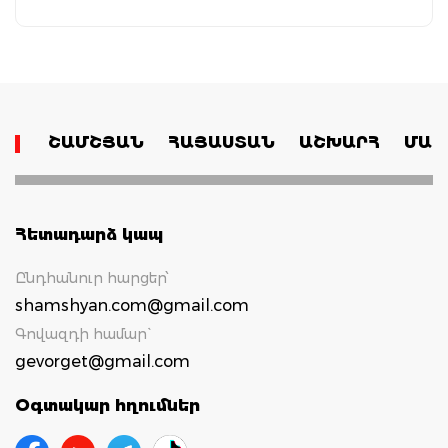
ՇԱՄՇՅԱՆ
ՀԱՅԱՍՏԱՆ
ԱՇԽԱՐՀ
ՄԱՄ
Հետադարձ կապ
Ընդհանուր հարցեր՝
shamshyan.com@gmail.com
Գովազդի համար`
gevorget@gmail.com
Օգտակար հղումներ