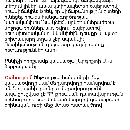
հայտնի է «Շուրա Բալագանով» մականվամբ,
տեղում լիներ, ապա կտիրապետեր օպերատիվ
իրավիճակին։ Երեկ, որ վիճաբանություն է տեղի
ունեցել, որպես հանցագործության
նախականխում նա կձեռնարկեր անհրաժեշտ
միջոցառումներ, այդ թվում՝ օպերատիվ
հետախուզական ու կկանխեին դեպքը և այսօր
երիտասարդ տղան չէր սպանվի։
Ոստիկանության ղեկավար կազմը պետք է
հետևություններ անի»։
Քննիչի որոշմամբ կասկածյալ Արգիշտի Ա․-ն
ձերբակալվել է։
Ծանուցում.
Ենթադրյալ հանցանքի մեջ
կասկածվողը կամ մեղադրվողը համարվում է
անմեղ, քանի դեռ նրա մեղավորությունն
ապացուցված չէ ՀՀ քրեական դատավարության
օրենսգրքով սահմանված կարգով` դատարանի`
օրինական ուժի մեջ մտած դատավճռով։