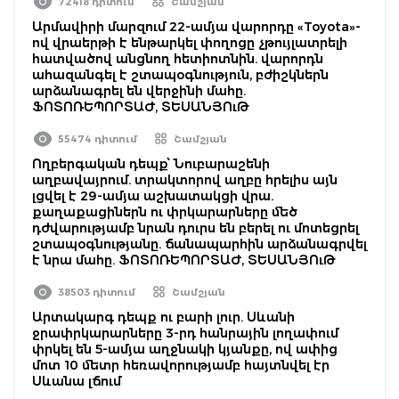
72418 դիտում
Շամշյան
Արմավիրի մարզում 22-ամյա վարորդը «Toyota»-
ով վրաերթի է ենթարկել փողոցը չթույլատրելի
հատվածով անցնող հետիոտնին. վարորդն
ահազանգել է շտապօգնություն, բժիշկներն
արձանագրել են վերջինի մահը.
ՖՈՏՈՌԵՊՈՐՏԱԺ, ՏԵՍԱՆՅՈւԹ
55474 դիտում
Շամշյան
Ողբերգական դեպք՝ Նուբարաշենի
աղբավայրում. տրակտորով աղբը հրելիս այն
լցվել է 29-ամյա աշխատակցի վրա.
քաղաքացիներն ու փրկարարները մեծ
դժվարությամբ նրան դուրս են բերել ու մոտեցրել
շտապօգնությանը. ճանապարհին արձանագրվել
է նրա մահը. ՖՈՏՈՌԵՊՈՐՏԱԺ, ՏԵՍԱՆՅՈւԹ
38503 դիտում
Շամշյան
Արտակարգ դեպք ու բարի լուր. Սևանի
ջրափրկարարները 3-րդ հանրային լողափում
փրկել են 5-ամյա աղջնակի կյանքը, ով ափից
մոտ 10 մետր հեռավորությամբ հայտնվել էր
Սևանա լճում