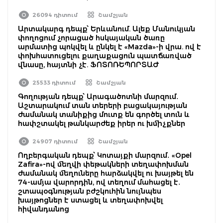
26094 դիտում
Շամշյան
Արտակարգ դեպք՝ Երևանում. Ալեք Մանուկյան
փողոցում չորացած հսկայական ծառը
արմատից պոկվել և ընկել է «Mazda»-ի վրա. ով է
փոխհատուցելու քաղաքացուն պատճառված
վնասը, հայտնի չէ. ՖՈՏՈՌԵՊՈՐՏԱԺ
25533 դիտում
Շամշյան
Գողության դեպք՝ Արագածոտնի մարզում․
Աշտարակում տան տերերի բացակայության
ժամանակ տանիքից մուտք են գործել տուն և
հափշտակել թանկարժեք իրեր ու խմիչքներ
24907 դիտում
Շամշյան
Ողբերգական դեպք՝ Կոտայքի մարզում․ «Opel
Zafira»-ով մեղվի փեթակների տեղափոխման
ժամանակ մեղուները հարձակվել ու խայթել են
74-ամյա վարորդին, ով տեղում մահացել է․
շտապօգնության բժշկուհին նույնպես
խայթոցներ է ստացել և տեղափոխվել
հիվանդանոց