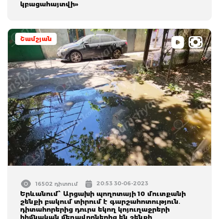
կբացահայտվի»
Շամշյան
20:53 30-06-2023
16502 դիտում
Երևանում՝ Արցախի պողոտայի 10 մուտքանի
շենքի բակում տիրում է գարշահոտություն․
դիտահորերից դուրս եկող կոյուղաջրերի
հիմնական մեղավորներից են շենքի