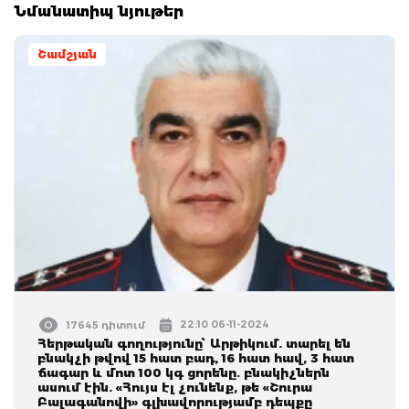
Նմանատիպ նյութեր
Շամշյան
22:10 06-11-2024
17645 դիտում
Հերթական գողությունը՝ Արթիկում. տարել են
բնակչի թվով 15 հատ բադ, 16 հատ հավ, 3 հատ
ճագար և մոտ 100 կգ ցորենը. բնակիչներն
ասում էին. «Հույս էլ չունենք, թե «Շուրա
Բալագանովի» գլխավորությամբ դեպքը