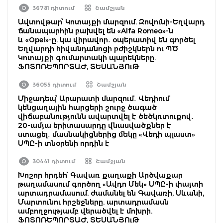
36781 դիտում
Շամշյան
Ավտովթար՝ Կոտայքի մարզում. Զովունի-Եղվարդ
ճանապարհին բախվել են «Alfa Romeo»-ն
և «Opel»-ը. կա վիրավոր․ օպերատիվ են գործել
Եղվարդի հիվանդանոցի բժիշկներն ու ՊԾ
Կոտայքի գումարտակի պարեկները.
ՖՈՏՈՌԵՊՈՐՏԱԺ, ՏԵՍԱՆՅՈւԹ
36055 դիտում
Շամշյան
Միջադեպ՝ Արարատի մարզում․ Վեդիում
կենցաղային հարցերի շուրջ ծագած
վիճաբանությունն ավարտվել է ծեծկռտուքով․
20-ամյա երիտասարդը վնասվածքներ է
ստացել․ մասնակիցներից մեկը «Վեդի պլաստ»
ՍՊԸ-ի տնօրենի որդին է
30441 դիտում
Շամշյան
Խոշոր հրդեհ՝ Գավառ քաղաքի Արծվաքար
թաղամասում գործող «Ավդո Մեկ» ՍՊԸ-ի փայտի
արտադրամասում. ժամանել են Գավառի, Սևանի,
Մարտունու հրշեջները. արտադրամասն
ամբողջությամբ վերածվել է մոխրի.
ՖՈՏՈՌԵՊՈՐՏԱԺ, ՏԵՍԱՆՅՈւԹ