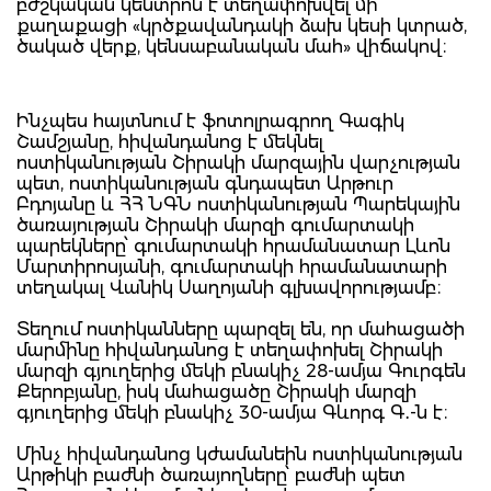
բժշկական կենտրոն է տեղափոխվել մի
քաղաքացի «կրծքավանդակի ձախ կեսի կտրած,
ծակած վերք, կենսաբանական մահ» վիճակով։
Ինչպես հայտնում է ֆոտոլրագրող Գագիկ
Շամշյանը, հիվանդանոց է մեկնել
ոստիկանության Շիրակի մարզային վարչության
պետ, ոստիկանության գնդապետ Արթուր
Բդոյանը և ՀՀ ՆԳՆ ոստիկանության Պարեկային
ծառայության Շիրակի մարզի գումարտակի
պարեկները՝ գումարտակի հրամանատար Լևոն
Մարտիրոսյանի, գումարտակի հրամանատարի
տեղակալ Վանիկ Սաղոյանի գլխավորությամբ։
Տեղում ոստիկանները պարզել են, որ մահացածի
մարմինը հիվանդանոց է տեղափոխել Շիրակի
մարզի գյուղերից մեկի բնակիչ 28-ամյա Գուրգեն
Քերոբյանը, իսկ մահացածը Շիրակի մարզի
գյուղերից մեկի բնակիչ 30-ամյա Գևորգ Գ․-ն է։
Մինչ հիվանդանոց կժամանեին ոստիկանության
Արթիկի բաժնի ծառայողները՝ բաժնի պետ