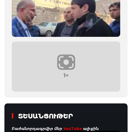
1+
ՏԵՍԱՆՅՈՒԹԵՐ
Բաժանորդագրվիր մեր
YouTube
ալիքին