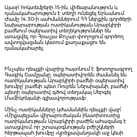
Այսօր՝ հոկտեմբերի 15-ին, վիճաբանություն և
դանակահարություն է տեղի ունեցել Երևանում։
Ժամը 14։30-ի սահմաններում ՀՀ ներքին գործերի
նախարարության ոստիկանության Արաբկիրի
բաժնում օպերատիվ տեղեկություններ են
ստացվել, որ Հրաչյա Քոչար փողոցում գործող
ավտոլվացման կետում քաղաքացու են
դանակահարել։
Ինչպես դեպքի վայրից հայտնում է ֆոտոլրագրող
Գագիկ Շամշյանը, օպերատիվորեն ժամանել են
ոստիկանության Արաբկիրի բաժնի օպերատիվ
խումբը՝ բաժնի պետ Ռուբեն Ներսիսյանի, բաժնի
պետի օպերատիվ գծով տեղակալ Սերգեյ
Մամիկոնյանի գլխավորությամբ։
Մինչ ոստիկանները կժամանեին դեպքի վայր՝
«Միքայելյան» վիրաբուժական ինստիտուտից
ոստիկանության Արաբկիրի բաժին ահազանգ է
ստացվում, որ շտապօգնության բժիշկների
հերթապահ խումբը «կրծքավանդակի աջ կեսի