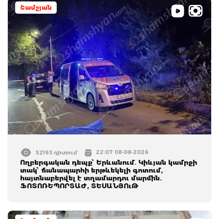
Շամշյան
22:07 08-08-2026
52193 դիտում
Ողբերգական դեպք՝ Երևանում․ Կիևյան կամրջի
տակ՝ ճանապարհի երթևեկելի գոտում,
հայտնաբերվել է տղամարդու մարմին.
ՖՈՏՈՌԵՊՈՐՏԱԺ, ՏԵՍԱՆՅՈւԹ