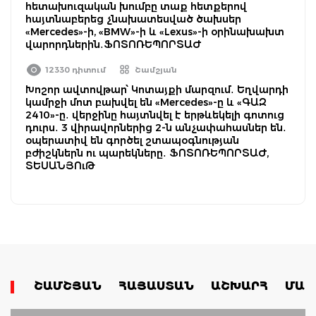
հետախուզական խումբը տաք հետքերով
հայտնաբերեց չնախատեսված ծախսեր
«Mercedes»-ի, «BMW»-ի և «Lexus»-ի օրինախախտ
վարորդներին․ՖՈՏՈՌԵՊՈՐՏԱԺ
12330 դիտում
Շամշյան
Խոշոր ավտովթար՝ Կոտայքի մարզում․ Եղվարդի
կամրջի մոտ բախվել են «Mercedes»-ը և «ԳԱԶ
2410»-ը․ վերջինը հայտնվել է երթևեկելի գոտուց
դուրս․ 3 վիրավորներից 2-ն անչափահասներ են․
օպերատիվ են գործել շտապօգնության
բժիշկներն ու պարեկները․ ՖՈՏՈՌԵՊՈՐՏԱԺ,
ՏԵՍԱՆՅՈւԹ
ՇԱՄՇՅԱՆ
ՀԱՅԱՍՏԱՆ
ԱՇԽԱՐՀ
ՄԱՄ