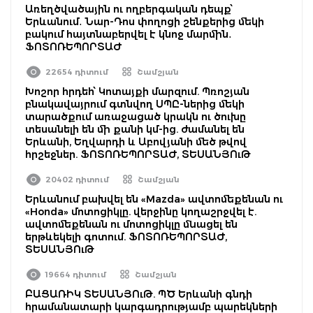
Առեղծվածային ու ողբերգական դեպք՝
Երևանում․ Նար-Դոս փողոցի շենքերից մեկի
բակում հայտնաբերվել է կնոջ մարմին․
ՖՈՏՈՌԵՊՈՐՏԱԺ
22654 դիտում
Շամշյան
Խոշոր հրդեհ՝ Կոտայքի մարզում. Պռոշյան
բնակավայրում գտնվող ՍՊԸ-ներից մեկի
տարածքում առաջացած կրակն ու ծուխը
տեսանելի են մի քանի կմ-ից. ժամանել են
Երևանի, Եղվարդի և Աբովյանի մեծ թվով
հրշեջներ. ՖՈՏՈՌԵՊՈՐՏԱԺ, ՏԵՍԱՆՅՈւԹ
20402 դիտում
Շամշյան
Երևանում բախվել են «Mazda» ավտոմեքենան ու
«Honda» մոտոցիկլը. վերջինը կողաշրջվել է.
ավտոմեքենան ու մոտոցիկլը մնացել են
երթևեկելի գոտում. ՖՈՏՈՌԵՊՈՐՏԱԺ,
ՏԵՍԱՆՅՈւԹ
19664 դիտում
Շամշյան
ԲԱՑԱՌԻԿ ՏԵՍԱՆՅՈւԹ. ՊԾ Երևանի գնդի
հրամանատարի կարգադրությամբ պարեկների