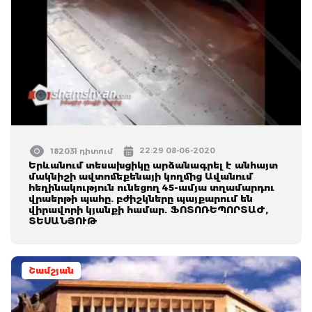
22:29 08-06-2020
182031 դիտում
Երևանում տեսախցիկը արձանագրել է անհայտ
մակնիշի ավտոմեքենայի կողմից Ավանում
հեղինակություն ունեցող 45-ամյա տղամարդու
վրաերթի պահը. բժիշկները պայքարում են
վիրավորի կյանքի համար. ՖՈՏՈՌԵՊՈՐՏԱԺ,
ՏԵՍԱՆՅՈՒԹ
Շամշյան