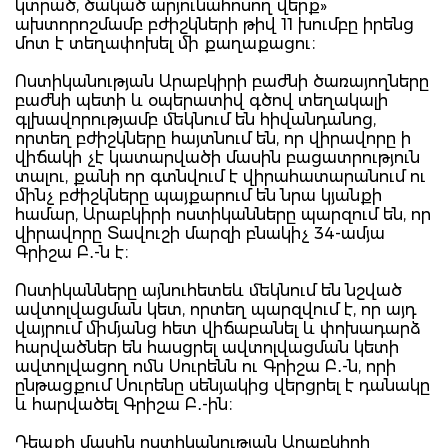
կտրած, ծակած արյունահոսող վերք»
ախտորոշմամբ բժիշկների թիվ 11 խումբը իրենց
մոտ է տեղափոխել մի քաղաքացու։
Ոստիկանության Արաբկիրի բաժնի ծառայողները
բաժնի պետի և օպերատիվ գծով տեղակալի
գլխավորությամբ մեկնում են հիվանդանոց,
որտեղ բժիշկները հայտնում են, որ վիրավորը ի
վիճակի չէ կատարվածի մասին բացատրություն
տալու, քանի որ գտնվում է վիրահատարանում ու
մինչ բժիշկները պայքարում են նրա կյանքի
համար, Արաբկիրի ոստիկանները պարզում են, որ
վիրավորը Տավուշի մարզի բնակիչ 34-ամյա
Գրիշա Բ․-ն է։
Ոստիկանները այնուհետեև մեկնում են նշված
ավտոլվացման կետ, որտեղ պարզվում է, որ այդ
վայրում միմյանց հետ վիճաբանել և փոխադարձ
հարվածներ են հասցրել ավտոլվացման կետի
ավտոլվացող ոմն Սուրենն ու Գրիշա Բ․-ն, որի
ընթացքում Սուրենը սենյակից վերցրել է դանակը
և հարվածել Գրիշա Բ․-ին։
Դեպքի մասին ոստիկանության Արաբկիրի