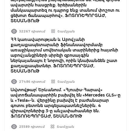
ավարտին հասցրեք. երեխաներին
մանկապարտեզ ու դպրոց ենք տանում փոշոտ ու
ցեխոտ ճանապարհով». ՖՈՏՈՌԵՊՈՐՏԱԺ,
ՏԵՍԱՆՅՈւԹ
32267 դիտում
Շամշյան
ՀՀ կառավարության և Աբովյանի
քաղաքապետարանի ֆինանսավորմամբ
առաջիկայում սովետական տարիներից հայտնի
աբովյանցիների սիրելի զբոսայգին
ներկայանալու է նորովի, որին կնախանձեն շատ
քաղաքապետներ. ՖՈՏՈՌԵՊՈՐՏԱԺ,
ՏԵՍԱՆՅՈւԹ
27486 դիտում
Շամշյան
Ավտովթար՝ Երևանում․ «Հյուսիս-Հարավ»
ավտոճանապարհին բախվել են «Mercedes GLS»-ը
և «Tesla»-ն․ վերջինը բախվել է բաժանարար
գոտու բետոնե արգելապատնեշներին․ 4
վիրավորներից 3-ը անչափահասներ են․
ՖՈՏՈՌԵՊՈՐՏԱԺ, ՏԵՍԱՆՅՈՒԹ
25589 դիտում
Շամշյան