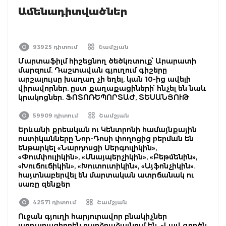
Ամենադիտվածներ
93925 դիտում
Շամշյան
Մարտաֆիլմ հիշեցնող ծեծկռտուք՝ Արարատի
մարզում. Դաշտավան գյուղում գիշերը
արշալույսը խաղաղ չի եղել. կան 10-ից ավելի
վիրավորներ. ըստ քաղաքացիների՝ հնչել են նաև
կրակոցներ. ՖՈՏՈՌԵՊՈՐՏԱԺ, ՏԵՍԱՆՅՈՒԹ
59909 դիտում
Շամշյան
Երևանի քրեական ու Կենտրոնի համայնքային
ոստիկանները Նոր-Դոսի փողոցից բերման են
ենթարկել «Նարդոսցի Սերգուլիկին»,
«Փումփուլիկին», «Սնայպերչիկին», «Բեթմենին»,
«Խուճուճիկին», «Խուտուտիկին», «Այֆոնչիկին»․
հայտնաբերվել են մարտական ատրճանակ ու
սառը զենքեր
42571 դիտում
Շամշյան
Ուջան գյուղի հարյուրավոր բնակիչներ
արդարացիորեն բարձրաձայնում են. «Լավ գործն