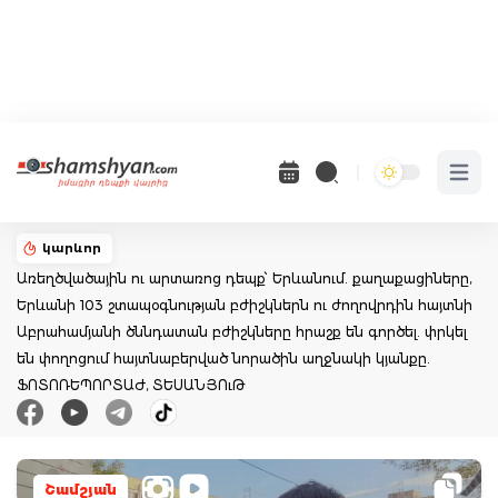
Open 
կարևոր
Առեղծվածային ու արտառոց դեպք՝ Երևանում. քաղաքացիները,
Երևանի 103 շտապօգնության բժիշկներն ու ժողովրդին հայտնի
Աբրահամյանի ծննդատան բժիշկները հրաշք են գործել. փրկել
են փողոցում հայտնաբերված նորածին աղջնակի կյանքը.
ՖՈՏՈՌԵՊՈՐՏԱԺ, ՏԵՍԱՆՅՈւԹ
Շամշյան