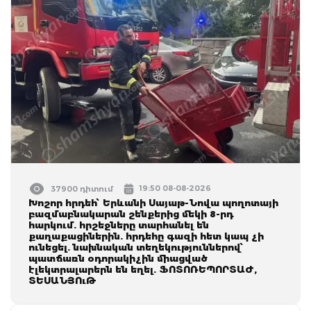
19:50 08-08-2026
37900 դիտում
Խոշոր հրդեհ՝ Երևանի Սայաթ-Նովա պողոտայի
բազմաբնակարան շենքերից մեկի 8-րդ
հարկում. հրշեջները տարհանել են
քաղաքացիներին. հրդեհը գազի հետ կապ չի
ունեցել. նախնական տեղեկություններով՝
պատճառն օդորակիչին միացված
էլեկտրալարերն են եղել. ՖՈՏՈՌԵՊՈՐՏԱԺ,
ՏԵՍԱՆՅՈւԹ