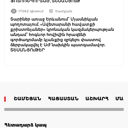
ՖՈՏՈՌԵՊՈՐՏԱԺ, ՏԵՍԱՆՅՈւԹ
17062 դիտում
Շամշյան
Տարիներ առաջ Երևանում՝ Մյասնիկյան
պողոտայում, «Ավետարանի հավատքի
քրիստոնյաներ» կրոնական կազմակերպության
անդամ՝ հոգևոր հովիվին հրազենի
գործադրմամբ կյանքից զրկելու փաստով
ձերբակալվել է ԱԺ նախկին պատգամավոր.
ՏԵՍԱՆՅՈւԹԵՐ
ՇԱՄՇՅԱՆ
ՀԱՅԱՍՏԱՆ
ԱՇԽԱՐՀ
ՄԱՄ
Հետադարձ կապ