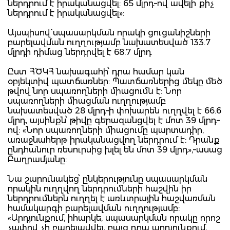
ներդրում է իրականացվել: 65 մլրդ–ով ավելի քիչ
ներդրում է իրականացվել»:
Այսպիսով` սպասարկման որակի ցուցանիշների
բարելավման ուղղությամբ նախատեսված 133.7
մլրդի դիմաց ներդրվել է 68.7 մլրդ
Ըստ ՀԾԿՀ նախագահի՝ դրա համար կան
օբյեկտիվ պատճառներ: Պատճառներից մեկը մեծ
թվով նոր սպառողների միացումն է: Նոր
սպառողների միացման ուղղությամբ
նախատեսված 28 մլրդ–ի փոխարեն ուղղվել է 66.6
մլրդ, այսինքն՝ թիվը գերազանցվել է մոտ 39 մլրդ–
ով: «Նոր սպառողների միացումը պարտադիր,
առաջնահերթ իրականացվող ներդրում է: Դրանք
ընդհանուր ռեսուրսից խլել են մոտ 39 մլրդ»,–ասաց
Բաղրամյանը:
Նա շարունակեց՝ ընկերությունը սպասարկման
որակին ուղղվող ներդրումների հաշվին իր
ներդրումներն ուղղել է առևտրային հաշվառման
համակարգի բարելավման ուղղությամբ:
«Արդյունքում, իհարկե, սպասարկման որակը որոշ
չափով չի բարելավվել, բայց դրա արդյունքում,