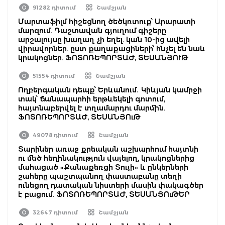
91282 դիտում
Շամշյան
Մարտաֆիլմ հիշեցնող ծեծկռտուք՝ Արարատի
մարզում. Դաշտավան գյուղում գիշերը
արշալույսը խաղաղ չի եղել. կան 10-ից ավելի
վիրավորներ. ըստ քաղաքացիների՝ հնչել են նաև
կրակոցներ. ՖՈՏՈՌԵՊՈՐՏԱԺ, ՏԵՍԱՆՅՈՒԹ
51554 դիտում
Շամշյան
Ողբերգական դեպք՝ Երևանում․ Կիևյան կամրջի
տակ՝ ճանապարհի երթևեկելի գոտում,
հայտնաբերվել է տղամարդու մարմին.
ՖՈՏՈՌԵՊՈՐՏԱԺ, ՏԵՍԱՆՅՈւԹ
49078 դիտում
Շամշյան
Տարիներ առաջ քրեական աշխարհում հայտնի
ու մեծ հեղինակություն վայելող, կրակոցներից
մահացած «Քանաքեռցի Տույի» և ընկերների
շահերը պաշտպանող փաստաբանը տեղի
ունեցող դատական նիստերի մասին փակագծեր
է բացում. ՖՈՏՈՌԵՊՈՐՏԱԺ, ՏԵՍԱՆՅՈւԹԵՐ
32647 դիտում
Շամշյան