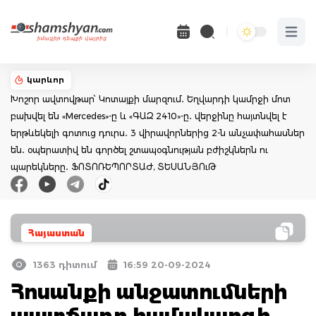
Open 
կարևոր
Խոշոր ավտովթար՝ Կոտայքի մարզում․ Եղվարդի կամրջի մոտ
բախվել են «Mercedes»-ը և «ԳԱԶ 2410»-ը․ վերջինը հայտնվել է
երթևեկելի գոտուց դուրս․ 3 վիրավորներից 2-ն անչափահասներ
են․ օպերատիվ են գործել շտապօգնության բժիշկներն ու
պարեկները․ ՖՈՏՈՌԵՊՈՐՏԱԺ, ՏԵՍԱՆՅՈւԹ
Հայաստան
1363 դիտում
16:59 20-09-2024
Հոսանքի անջատումների
պատճառը համակարգի