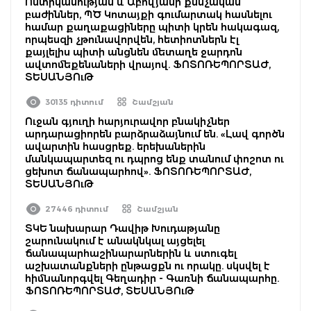
Ոստիկանության և Աբովյանի քննչական
բաժիններ, ՊԾ Կոտայքի գումարտակ հասնելու
համար քաղաքացիները պիտի կրեն հակագազ,
որպեսզի չթունավորվեն, հետիոտներն էլ
քայլելիս պիտի անցնեն մետաղե ջարդոն
ավտոմեքենաների վրայով. ՖՈՏՈՌԵՊՈՐՏԱԺ,
ՏԵՍԱՆՅՈւԹ
30135 դիտում
Շամշյան
Ուջան գյուղի հարյուրավոր բնակիչներ
արդարացիորեն բարձրաձայնում են. «Լավ գործն
ավարտին հասցրեք. երեխաներին
մանկապարտեզ ու դպրոց ենք տանում փոշոտ ու
ցեխոտ ճանապարհով». ՖՈՏՈՌԵՊՈՐՏԱԺ,
ՏԵՍԱՆՅՈւԹ
27446 դիտում
Շամշյան
ՏԿԵ նախարար Դավիթ Խուդաթյանը
շարունակում է անակնկալ այցելել
ճանապարհաշինարարներին և ստուգել
աշխատանքների ընթացքն ու որակը. սկսվել է
հիմնանորգվել Գեղադիր - Գառնի ճանապարհը.
ՖՈՏՈՌԵՊՈՐՏԱԺ, ՏԵՍԱՆՅՈւԹ