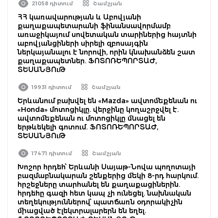
21058 դիտում
Շամշյան
ՀՀ կառավարության և Աբովյանի
քաղաքապետարանի ֆինանսավորմամբ
առաջիկայում սովետական տարիներից հայտնի
աբովյանցիների սիրելի զբոսայգին
ներկայանալու է նորովի, որին կնախանձեն շատ
քաղաքապետներ. ՖՈՏՈՌԵՊՈՐՏԱԺ,
ՏԵՍԱՆՅՈւԹ
19931 դիտում
Շամշյան
Երևանում բախվել են «Mazda» ավտոմեքենան ու
«Honda» մոտոցիկլը. վերջինը կողաշրջվել է.
ավտոմեքենան ու մոտոցիկլը մնացել են
երթևեկելի գոտում. ՖՈՏՈՌԵՊՈՐՏԱԺ,
ՏԵՍԱՆՅՈւԹ
17471 դիտում
Շամշյան
Խոշոր հրդեհ՝ Երևանի Սայաթ-Նովա պողոտայի
բազմաբնակարան շենքերից մեկի 8-րդ հարկում.
հրշեջները տարհանել են քաղաքացիներին.
հրդեհը գազի հետ կապ չի ունեցել. նախնական
տեղեկություններով՝ պատճառն օդորակիչին
միացված էլեկտրալարերն են եղել.