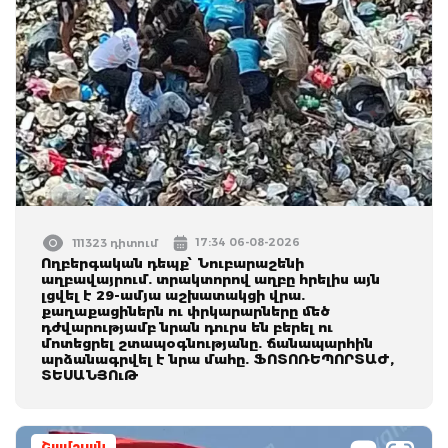
17:34 06-08-2026
111323 դիտում
Ողբերգական դեպք՝ Նուբարաշենի
աղբավայրում. տրակտորով աղբը հրելիս այն
լցվել է 29-ամյա աշխատակցի վրա.
քաղաքացիներն ու փրկարարները մեծ
դժվարությամբ նրան դուրս են բերել ու
մոտեցրել շտապօգնությանը. ճանապարհին
արձանագրվել է նրա մահը. ՖՈՏՈՌԵՊՈՐՏԱԺ,
ՏԵՍԱՆՅՈւԹ
Շամշյան