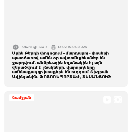
13:02 15-04-2025
30401 դիտում
Արին Բերդի փողոցում «մարդաբոյ» փոսերի
պատճառով ամեն օր ավտոմեքենաներ են
ջարդվում. անձրևային եղանակին էլ այն
վերածվում է լճակների. վարորդները
ամենաքաղցր խոսքերն են ուղղում Տիգրան
Ավինյանին. ՖՈՏՈՌԵՊՈՐՏԱԺ, ՏԵՍԱՆՅՈՒԹ
Շամշյան