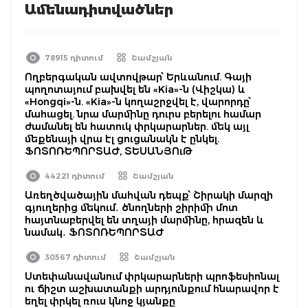
Ամենադիտվածներ
78915 դիտում
Շամշյան
Ողբերգական ավտովթար՝ Երևանում. Գայի
պողոտայում բախվել են «Kia»-ն (Վիշկա) և
«Hongqi»-ն. «Kia»-ն կողաշրջվել է, վարորդը՝
մահացել. նրա մարմինը դուրս բերելու համար
ժամանել են հատուկ փրկարարներ. մեկ այլ
մեքենայի վրա էլ ցուցանակն է ընկել.
ՖՈՏՈՌԵՊՈՐՏԱԺ, ՏԵՍԱՆՅՈւԹ
44221 դիտում
Շամշյան
Առեղծվածային մահվան դեպք՝ Շիրակի մարզի
գյուղերից մեկում․ ծնողների շիրիմի մոտ
հայտնաբերվել են տղայի մարմինը, հրազեն և
նամակ․ ՖՈՏՈՌԵՊՈՐՏԱԺ
30567 դիտում
Շամշյան
Ստեփանավանում փրկարարների պրոֆեսիոնալ
ու ճիշտ աշխատանքի արդյունքում հնարավոր է
եղել փրկել ռուս կնոջ կյանքը