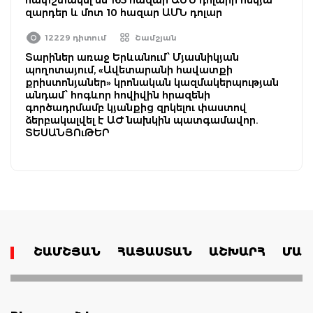
զարդեր և մոտ 10 հազար ԱՄՆ դոլար
12229 դիտում
Շամշյան
Տարիներ առաջ Երևանում՝ Մյասնիկյան
պողոտայում, «Ավետարանի հավատքի
քրիստոնյաներ» կրոնական կազմակերպության
անդամ՝ հոգևոր հովիվին հրազենի
գործադրմամբ կյանքից զրկելու փաստով
ձերբակալվել է ԱԺ նախկին պատգամավոր.
ՏԵՍԱՆՅՈւԹԵՐ
ՇԱՄՇՅԱՆ
ՀԱՅԱՍՏԱՆ
ԱՇԽԱՐՀ
ՄԱՄ