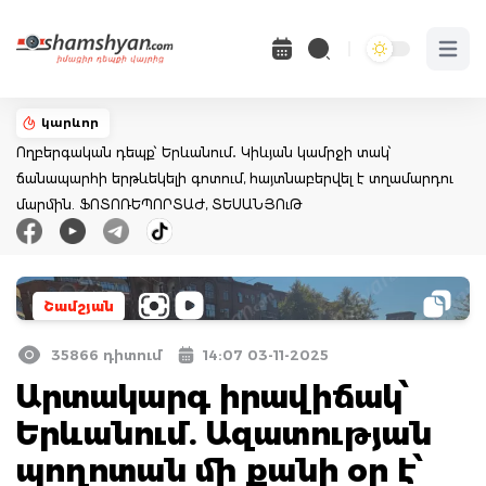
Open 
կարևոր
Ողբերգական դեպք՝ Երևանում․ Կիևյան կամրջի տակ՝
ճանապարհի երթևեկելի գոտում, հայտնաբերվել է տղամարդու
մարմին. ՖՈՏՈՌԵՊՈՐՏԱԺ, ՏԵՍԱՆՅՈւԹ
Շամշյան
35866 դիտում
14:07 03-11-2025
Արտակարգ իրավիճակ՝
Երևանում. Ազատության
պողոտան մի քանի օր է՝