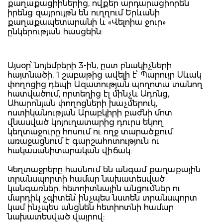
քաղաքացիիներից, ովքեր արդարացիորեն
իրենց զայրույթն են ուղղում Երևանի
քաղաքապետարանի և «Վելոիա ջուր»
ընկերության հասցեին:
Այսօր՝ նոյեմբերի 3-ին, ըստ բնակիչների
հայտնածի, 1 շաբաթից ավելի է՝ Պարույր Սևակ
փողոցից դեպի Ազատության պողոտա տանող
հատվածում, որտեղից էլ մինչև Ադոնց,
Ահարոնյան փողոցների խաչմերուկ,
ոստիկանության Արաբկիրի բաժնի մոտ
վնասված կոյուղատարից դուրս եկող
կեղտաջուրը հոսում ու ողջ տարածքում
առաջացնում է գարշահոտություն ու
հակասանիտարական վիճակ:
Կեղտաջրերը հասնում են անգամ քաղաքային
տրանսպորտի համար նախատեսված
կանգառներ, հետոիտնային անցումներ ու
մարդիկ չգիտեն՝ ինչպես նստեն տրանսպորտ
կամ ինչպես անցնեն հետիոտնի համար
նախատեսված վայրով: