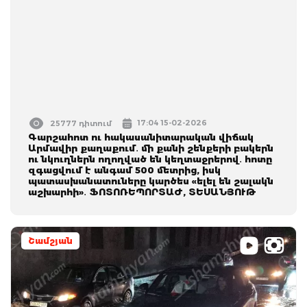
17:04 15-02-2026
25777 դիտում
Գարշահոտ ու հակասանիտարական վիճակ
Արմավիր քաղաքում․ մի քանի շենքերի բակերն
ու նկուղներն ողողված են կեղտաջրերով․ հոտը
զգացվում է անգամ 500 մետրից, իսկ
պատասխանատուները կարծես «ելել են շալակն
աշխարհի»․ ՖՈՏՈՌԵՊՈՐՏԱԺ, ՏԵՍԱՆՅՈՒԹ
Շամշյան