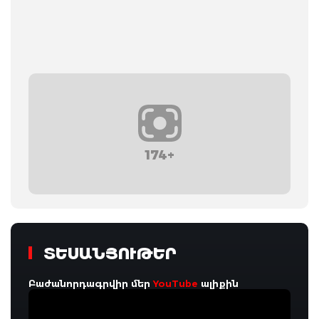
174+
ՏԵՍԱՆՅՈՒԹԵՐ
Բաժանորդագրվիր մեր
YouTube
ալիքին