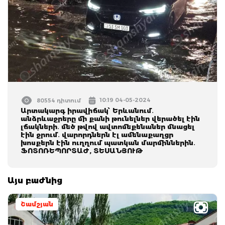
10:19 04-05-2024
80554 դիտում
Արտակարգ իրավիճակ՝ Երևանում․
անձրևաջրերը մի քանի թունելներ վերածել էին
լճակների․ մեծ թվով ավտոմեքենաներ մնացել
էին ջրում․ վարորդներն էլ ամենաքաղցր
խոսքերն էին ուղղում պատկան մարմիններին․
ՖՈՏՈՌԵՊՈՐՏԱԺ, ՏԵՍԱՆՅՈՒԹ
Այս բաժնից
Շամշյան