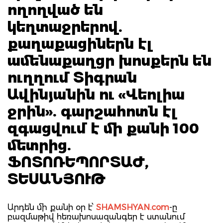
ողողված են
կեղտաջրերով.
քաղաքացիներն էլ
ամենաքաղցր խոսքերն են
ուղղում Տիգրան
Ավինյանին ու «Վեոլիա
ջրին». գարշահոտն էլ
զգացվում է մի քանի 100
մետրից.
ՖՈՏՈՌԵՊՈՐՏԱԺ,
ՏԵՍԱՆՅՈՒԹ
Արդեն մի քանի օր է՝
SHAMSHYAN.com
-ը
բազմաթիվ հեռախոսազանգեր է ստանում