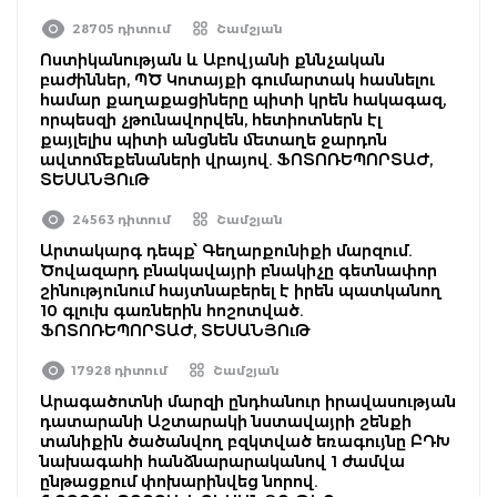
28705 դիտում
Շամշյան
Ոստիկանության և Աբովյանի քննչական
բաժիններ, ՊԾ Կոտայքի գումարտակ հասնելու
համար քաղաքացիները պիտի կրեն հակագազ,
որպեսզի չթունավորվեն, հետիոտներն էլ
քայլելիս պիտի անցնեն մետաղե ջարդոն
ավտոմեքենաների վրայով. ՖՈՏՈՌԵՊՈՐՏԱԺ,
ՏԵՍԱՆՅՈւԹ
24563 դիտում
Շամշյան
Արտակարգ դեպք՝ Գեղարքունիքի մարզում.
Ծովազարդ բնակավայրի բնակիչը գետնափոր
շինությունում հայտնաբերել է իրեն պատկանող
10 գլուխ գառներին հոշոտված.
ՖՈՏՈՌԵՊՈՐՏԱԺ, ՏԵՍԱՆՅՈւԹ
17928 դիտում
Շամշյան
Արագածոտնի մարզի ընդհանուր իրավասության
դատարանի Աշտարակի նստավայրի շենքի
տանիքին ծածանվող բզկտված եռագույնը ԲԴԽ
նախագահի հանձնարարականով 1 ժամվա
ընթացքում փոխարինվեց նորով.