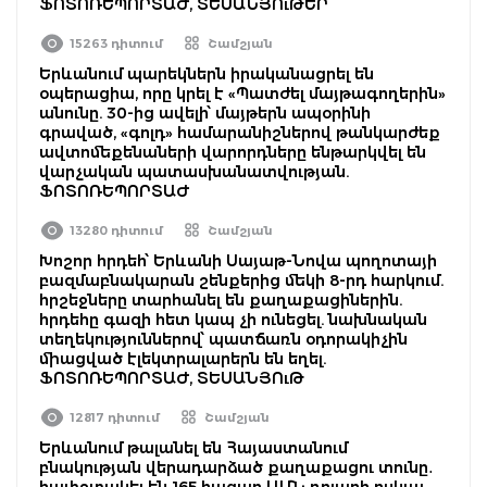
ՖՈՏՈՌԵՊՈՐՏԱԺ, ՏԵՍԱՆՅՈւԹԵՐ
15263 դիտում
Շամշյան
Երևանում պարեկներն իրականացրել են
օպերացիա, որը կրել է «Պատժել մայթագողերին»
անունը. 30-ից ավելի՝ մայթերն ապօրինի
գրաված, «գոլդ» համարանիշներով թանկարժեք
ավտոմեքենաների վարորդները ենթարկվել են
վարչական պատասխանատվության.
ՖՈՏՈՌԵՊՈՐՏԱԺ
13280 դիտում
Շամշյան
Խոշոր հրդեհ՝ Երևանի Սայաթ-Նովա պողոտայի
բազմաբնակարան շենքերից մեկի 8-րդ հարկում.
հրշեջները տարհանել են քաղաքացիներին.
հրդեհը գազի հետ կապ չի ունեցել. նախնական
տեղեկություններով՝ պատճառն օդորակիչին
միացված էլեկտրալարերն են եղել.
ՖՈՏՈՌԵՊՈՐՏԱԺ, ՏԵՍԱՆՅՈւԹ
12817 դիտում
Շամշյան
Երևանում թալանել են Հայաստանում
բնակության վերադարձած քաղաքացու տունը․
հափշտակել են 165 հազար ԱՄՆ դոլարի ոսկյա